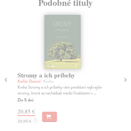
Podobné tituly
Stromy a ich príbehy
S
Kollár Daniel
| Kniha
Bed
Kniha Stromy a ich príbehy vám predstaví najkrajšie
Ten
stromy, ktoré sa nachádzali medzi finalistami v ...
pri
Do 5 dní
Do
20,85 €
18
21,95 €
18
?