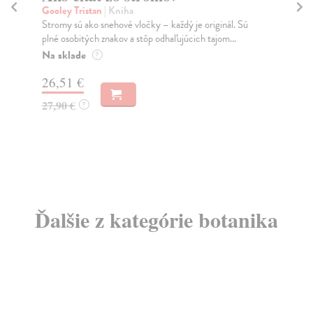
Gooley Tristan
| Kniha
kol
Stromy sú ako snehové vločky – každý je originál. Sú
Veľ
plné osobitých znakov a stôp odhaľujúcich tajom...
do 
Na sklade
Do
?
26,51 €
37
27,90 €
39
?
Ďalšie z kategórie botanika