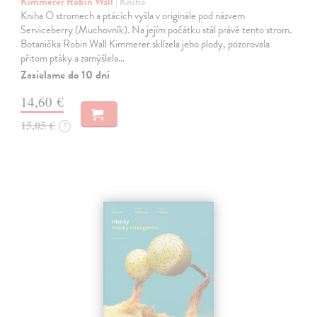
Kimmerer Robin Wall
| Kniha
Kniha O stromech a ptácích vyšla v originále pod názvem
Serviceberry (Muchovník). Na jejím počátku stál právě tento strom.
Botanička Robin Wall Kimmerer sklízela jeho plody, pozorovala
přitom ptáky a zamýšlela…
Zasielame do 10 dní
14,60 €
15,05 €
?