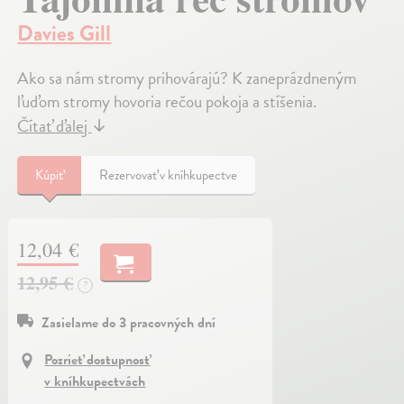
Davies Gill
Ako sa nám stromy prihovárajú? K zaneprázdneným
ľuďom stromy hovoria rečou pokoja a stíšenia.
Čítať ďalej
↓
Kúpiť
Rezervovať v kníhkupectve
12,04 €
12,95 €
?
Zasielame do 3 pracovných dní
Pozrieť dostupnosť
v kníhkupectvách