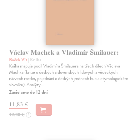
Václav Machek a Vladimír Šmilauer:
Boček Vít
| Kniha
Kniha mapuje podíl Vladimíra Šmilauera na třech dílech Václava
Machka (knize o českých a slovenských lidových a vědeckých
názvech rostlin, pojednání o českých jménech hub a etymologickém
slovníku). Analýzy…
Zasielame do 12 dní
11,83 €
12,20 €
?