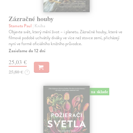
Zázračné houby
Stamets Paul
| Kniha
Objevte svět, který mění život – i planetu. Zázračné houby, které ve
filmové podobě uchvátily diváky ve více než stovce zemí, přicházejí
nyní ve formě oficiálního knižního průvodce.
Zasielame do 12 dní
25,03 €
25,80 €
?
na sklade