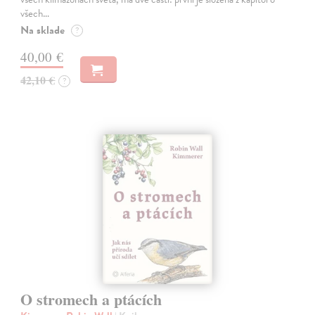
všech…
Na sklade
?
40,00 €
42,10 €
?
O stromech a ptácích