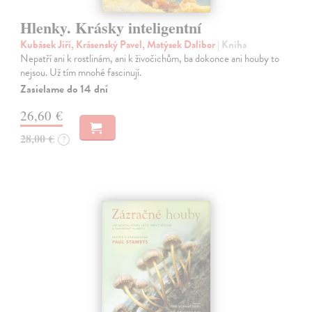
Hlenky. Krásky inteligentní
Kubásek Jiří, Krásenský Pavel, Matýsek Dalibor
| Kniha
Nepatří ani k rostlinám, ani k živočichům, ba dokonce ani houby to
nejsou. Už tím mnohé fascinují.
Zasielame do 14 dní
26,60 €
28,00 €
?