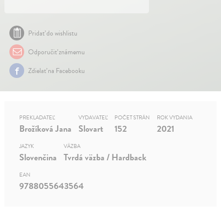
Pridať do wishlistu
Odporučiť známemu
Zdielať na Facebooku
PREKLADATEĽ
VYDAVATEĽ
POČET STRÁN
ROK VYDANIA
Brožíková Jana
Slovart
152
2021
JAZYK
VÄZBA
Slovenčina
Tvrdá väzba / Hardback
EAN
9788055643564