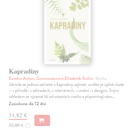
Kapradiny
Sundin Anton, Gunnarssonová Elisabeth Svalin
| Kniha
Jakmile se jednou začnete o kapradiny zajímat, uvidíte je úplně všude
– v přírodě i v zahradách, v interiérech, v umění i v designu. Svým
vzhledem se výrazně liší od ostatních rostlin a připomínají nám…
Zasielame do 12 dní
31,82 €
32,80 €
?