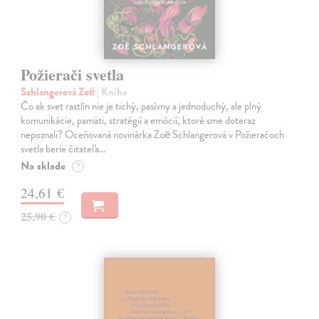
Požierači svetla
Schlangerová Zoë
| Kniha
Čo ak svet rastlín nie je tichý, pasívny a jednoduchý, ale plný
komunikácie, pamäti, stratégií a emócií, ktoré sme doteraz
nepoznali? Oceňovaná novinárka Zoë Schlangerová v Požieračoch
svetla berie čitateľa…
Na sklade
?
24,61 €
25,90 €
?