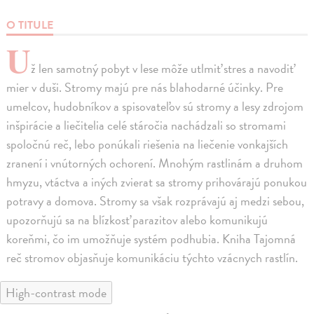
O TITULE
U
ž len samotný pobyt v lese môže utlmiť stres a navodiť
mier v duši. Stromy majú pre nás blahodarné účinky. Pre
umelcov, hudobníkov a spisovateľov sú stromy a lesy zdrojom
inšpirácie a liečitelia celé stáročia nachádzali so stromami
spoločnú reč, lebo ponúkali riešenia na liečenie vonkajších
zranení i vnútorných ochorení. Mnohým rastlinám a druhom
hmyzu, vtáctva a iných zvierat sa stromy prihovárajú ponukou
potravy a domova. Stromy sa však rozprávajú aj medzi sebou,
upozorňujú sa na blízkosť parazitov alebo komunikujú
koreňmi, čo im umožňuje systém podhubia. Kniha Tajomná
reč stromov objasňuje komunikáciu týchto vzácnych rastlín.
High-contrast mode