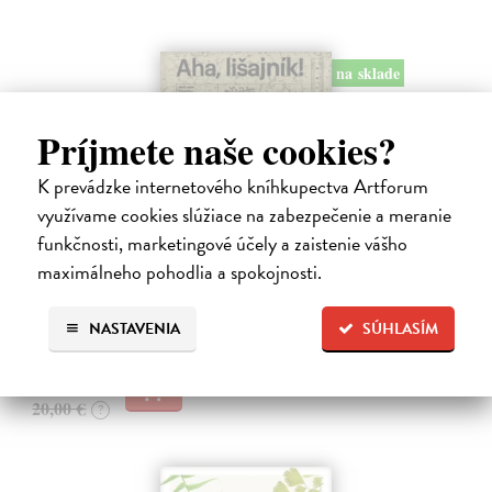
na sklade
Príjmete naše cookies?
K prevádzke internetového kníhkupectva Artforum
Aha, lišajník!
využívame cookies slúžiace na zabezpečenie a meranie
Gruska Jonáš
| Kniha
„Aha, lišajník!“ je populárno-vedecká kniha pre všetkých, ktorých
funkčnosti, marketingové účely a zaistenie vášho
zaujímajú tieto často prehliadané organizmy. Dozviete sa všetko
maximálneho pohodlia a spokojnosti.
podstatné o ich význame, tvaroch, rozmnožovaní, ale aj o histórii
lichenológie…
NASTAVENIA
SÚHLASÍM
Na sklade
?
19,40 €
20,00 €
?