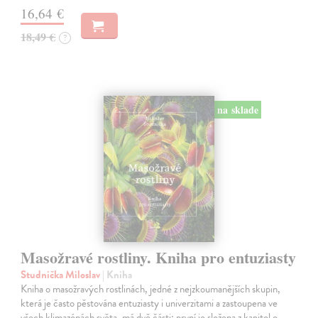
16,64 €
18,49 €
?
na sklade
Masožravé rostliny. Kniha pro entuziasty
Studnička Miloslav
| Kniha
Kniha o masožravých rostlinách, jedné z nejzkoumanějších skupin,
která je často pěstována entuziasty i univerzitami a zastoupena ve
všech klimazónách světa, má dvě části: první je složena z kapitol o