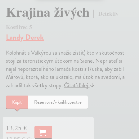
Krajina živých
Detektív
Kostlivec 5
Landy Derek
Kolohnát s Valkýrou sa snažia zistiť, kto v skutočnosti
stojí za teroristickým útokom na Siene. Nepriateľ si
najal neporaziteľného lámača kostí z Ruska, aby zabil
Márovú, ktorá, ako sa ukázalo, má útok na svedomí, a
zahladil tak všetky stopy.
Čítať ďalej
↓
Kúpiť
Rezervovať v kníhkupectve
13,25 €