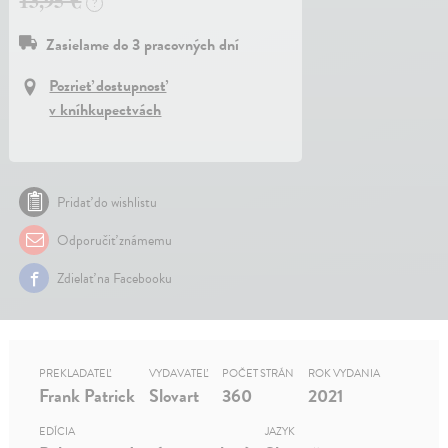
13,95 €
?
Zasielame do 3 pracovných dní
Pozrieť dostupnosť
v kníhkupectvách
Pridať do wishlistu
Odporučiť známemu
Zdielať na Facebooku
PREKLADATEĽ
VYDAVATEĽ
POČET STRÁN
ROK VYDANIA
Frank Patrick
Slovart
360
2021
EDÍCIA
JAZYK