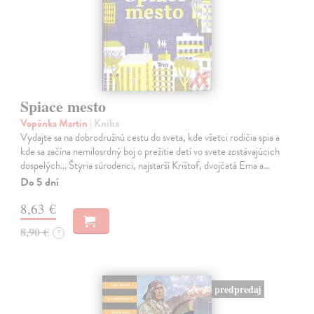
Spiace mesto
Vopěnka Martin
| Kniha
Vydajte sa na dobrodružnú cestu do sveta, kde všetci rodičia spia a
kde sa začína nemilosrdný boj o prežitie detí vo svete zostávajúcich
dospelých... Štyria súrodenci, najstarší Krištof, dvojčatá Ema a…
Do 5 dní
8,63 €
8,90 €
?
predpredaj