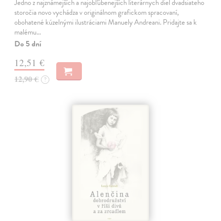
Jedno z najznámejších a najobľúbenejších literárnych diel dvadsiateho
storočia novo vychádza v originálnom grafickom spracovaní,
obohatené kúzelnými ilustráciami Manuely Andreani. Pridajte sa k
malému…
Do 5 dní
12,51 €
12,90 €
?