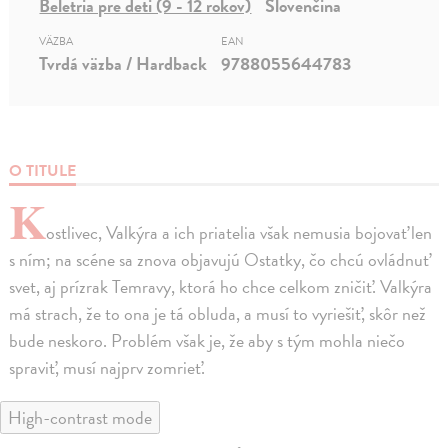
Beletria pre deti (9 - 12 rokov)
Slovenčina
VÄZBA
EAN
Tvrdá väzba / Hardback
9788055644783
O TITULE
K
ostlivec, Valkýra a ich priatelia však nemusia bojovať len
s ním; na scéne sa znova objavujú Ostatky, čo chcú ovládnuť
svet, aj prízrak Temravy, ktorá ho chce celkom zničiť. Valkýra
má strach, že to ona je tá obluda, a musí to vyriešiť, skôr než
bude neskoro. Problém však je, že aby s tým mohla niečo
spraviť, musí najprv zomrieť.
High-contrast mode