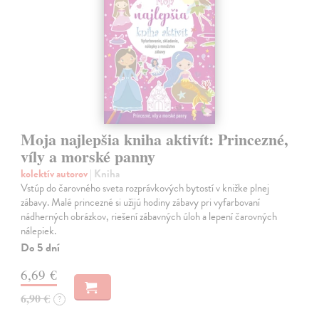
Moja najlepšia kniha aktivít: Princezné,
víly a morské panny
kolektív autorov
| Kniha
Vstúp do čarovného sveta rozprávkových bytostí v knižke plnej
zábavy. Malé princezné si užijú hodiny zábavy pri vyfarbovaní
nádherných obrázkov, riešení zábavných úloh a lepení čarovných
nálepiek.
Do 5 dní
6,69 €
6,90 €
?