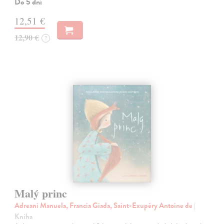
Do 5 dní
12,51 €
12,90 €
?
Malý princ
Adreani Manuela, Francia Giada, Saint-Exupéry Antoine de
|
Kniha