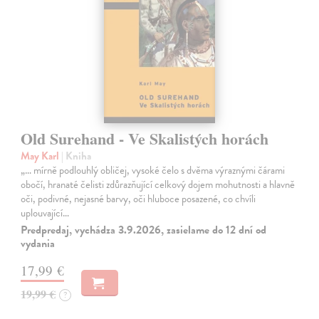
Old Surehand - Ve Skalistých horách
May Karl
| Kniha
„… mírně podlouhlý obličej, vysoké čelo s dvěma výraznými čárami
obočí, hranaté čelisti zdůrazňující celkový dojem mohutnosti a hlavně
oči, podivné, nejasné barvy, oči hluboce posazené, co chvíli
uplouvající…
Predpredaj, vychádza 3.9.2026, zasielame do 12 dní od
vydania
17,99 €
19,99 €
?