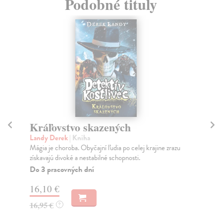
Podobné tituly
Kráľovstvo skazených
B
Landy Derek
| Kniha
La
Mágia je choroba. Obyčajní ľudia po celej krajine zrazu
Tre
získavajú divoké a nestabilné schopnosti.
kos
Do 3 pracovných dní
Do
16,10 €
13
16,95 €
13
?