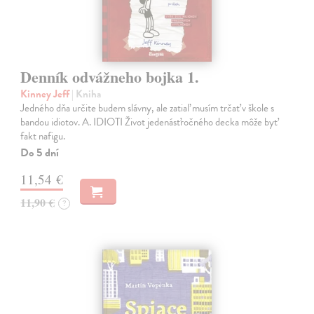
Denník odvážneho bojka 1.
Kinney Jeff
| Kniha
Jedného dňa určite budem slávny, ale zatiaľ musím trčať v škole s
bandou idiotov. A. IDIOTI Život jedenásťročného decka môže byť
fakt nafigu.
Do 5 dní
11,54 €
11,90 €
?