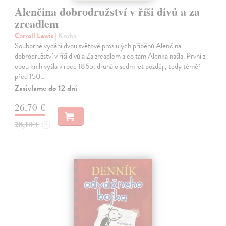
Alenčina dobrodružství v říši divů a za
zrcadlem
Carroll Lewis
| Kniha
Souborné vydání dvou světově proslulých příběhů Alenčina
dobrodružství v říši divů a Za zrcadlem a co tam Alenka našla. První z
obou knih vyšla v roce 1865, druhá o sedm let později, tedy téměř
před 150…
Zasielame do 12 dní
26,70 €
28,10 €
?