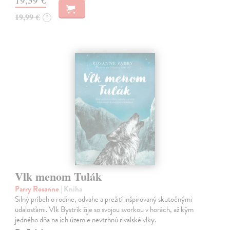
19,99 €
?
Vlk menom Tulák
Parry Rosanne
| Kniha
Silný príbeh o rodine, odvahe a prežití inšpirovaný skutočnými
udalosťami. Vlk Bystrík žije so svojou svorkou v horách, až kým
jedného dňa na ich územie nevtrhnú rivalské vlky.