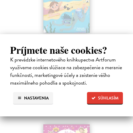
Sedem písmen v piesku
Príjmete naše cookies?
Hlušíková Marta
| Kniha
Dovolenka na Kréte je niekedy plná prekvapení. Súrodenci Noro a
Anabela pri mori spoznávajú svojráznych Chrtovcov, natrafia na
K prevádzke internetového kníhkupectva Artforum
usušenú jaštericu, zaujmú ich Uwe a Hans, ktorí sú takmer celé dni
využívame cookies slúžiace na zabezpečenie a meranie
zahrabaní…
funkčnosti, marketingové účely a zaistenie vášho
Na sklade
?
maximálneho pohodlia a spokojnosti.
14,20 €
NASTAVENIA
SÚHLASÍM
14,95 €
?