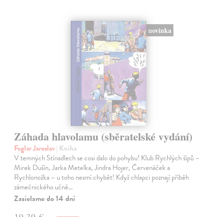
novinka
Záhada hlavolamu (sběratelské vydání)
Foglar Jaroslav
| Kniha
V temných Stínadlech se cosi dalo do pohybu! Klub Rychlých šípů –
Mirek Dušín, Jarka Metelka, Jindra Hojer, Červenáček a
Rychlonožka – u toho nesmí chybět! Když chlapci poznají příběh
zámečnického učně…
Zasielame do 14 dní
19,39 €