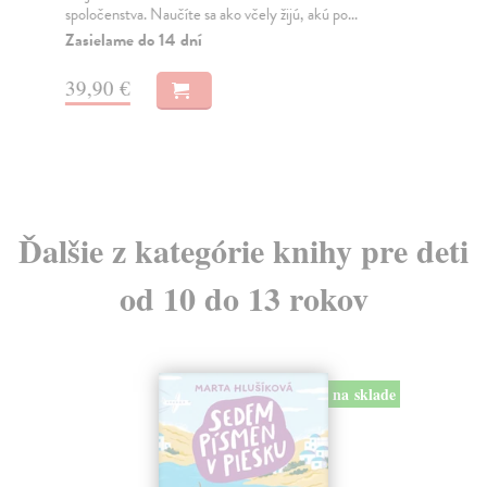
spoločenstva. Naučíte sa ako včely žijú, akú po...
Kni
sme
Zasielame do 14 dní
Na
39,90 €
23
24
Ďalšie z kategórie knihy pre deti
od 10 do 13 rokov
na sklade