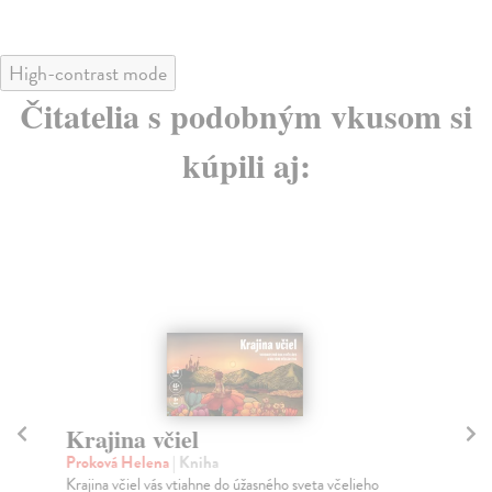
High-contrast mode
Čitatelia s podobným vkusom si
kúpili aj:
Krajina včiel
Ar
Sl
Proková Helena
| Kniha
Krajina včiel vás vtiahne do úžasného sveta včelieho
Hr