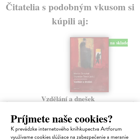
Čitatelia s podobným vkusom si
kúpili aj:
na sklade
Vzdělání a dnešek
D
Strouhal Martin
| Kniha
Plí
Monografie Vzdělání a dnešek představuje texty
Je 
Príjmete naše cookies?
českých a slovenských VŠ učitelů a badatelů v oblasti...
dep
Na sklade
Na
?
K prevádzke internetového kníhkupectva Artforum
využívame cookies slúžiace na zabezpečenie a meranie
14,55 €
16