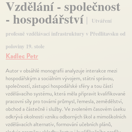
Vzdělání - společnost
- hospodářství
Utváření
profesně vzdělávací infrastruktury v Předlitavsku od
poloviny 19. stole
Kadlec Petr
Autor v obsáhlé monografii analyzuje interakce mezi
hospodářským a sociálním vývojem, státní správou,
společností, zástupci hospodářské sféry a tou částí
vzdělávacího systému, která měla připravit kvalifikované
pracovní síly pro tovární průmysl, řemesla, zemědělství,
obchod a částečně i služby. Ve zvoleném časovém úseku
odkrývá okolnosti vzniku odborných škol a mimoškolních
vzdělávacích alternativ, formování učebních plánů,
sleduje proměnu skladby žactva i kvalifikačního profilu