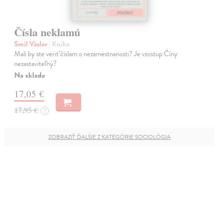
Čísla neklamú
Smil Václav
| Kniha
Mali by ste veriť číslam o nezamestnanosti? Je vzostup Číny
nezastaviteľný?
Na sklade
17,05 €
17,95 €
?
ZOBRAZIŤ ĎALŠIE Z KATEGÓRIE SOCIOLÓGIA