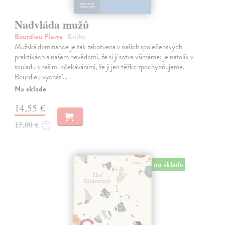
Nadvláda mužů
Bourdieu Pierre
| Kniha
Mužská dominance je tak zakotvena v našich společenských
praktikách a našem nevědomí, že si jí sotva všímáme; je natolik v
souladu s našimi očekáváními, že ji jen těžko zpochybňujeme.
Bourdieu vychází…
Na sklade
14,55 €
15,00 €
?
na sklade