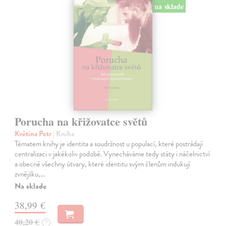
na sklade
Porucha na křižovatce světů
Květina Petr
| Kniha
Tématem knihy je identita a soudržnost u populací, které postrádají
centralizaci v jakékoliv podobě. Vynecháváme tedy státy i náčelnictví
a obecně všechny útvary, které identitu svým členům indukují
zvnějšku,…
Na sklade
38,99 €
40,20 €
?