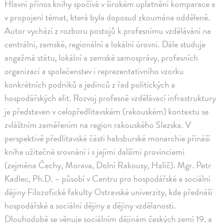
Hlavní přínos knihy spočívá v širokém uplatnění komparace a
v propojení témat, která byla doposud zkoumána odděleně.
Autor vychází z rozboru postojů k profesnímu vzdělávání na
centrální, zemské, regionální a lokální úrovni. Dále studuje
angažmá státu, lokální a zemské samosprávy, profesních
organizací a společenstev i reprezentativního vzorku
konkrétních podniků a jedinců z řad politických a
hospodářských elit. Rozvoj profesně vzdělávací infrastruktury
je představen v celopředlitavském (rakouském) kontextu se
zvláštním zaměřením na region rakouského Slezska. V
perspektivě předlitavské části habsburské monarchie přináší
kniha užitečné srovnání i s jejími dalšími provinciemi
(zejména Čechy, Morava, Dolní Rakousy, Halič). Mgr. Petr
Kadlec, Ph.D. – působí v Centru pro hospodářské a sociální
dějiny Filozofické fakulty Ostravské univerzity, kde přednáší
hospodářské a sociální dějiny a dějiny vzdělanosti.
Dlouhodobě se věnuje sociálním dějinám českých zemí 19. a