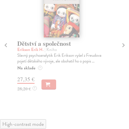
Dětství a společnost
Fo
Erikson Erik H.
| Kniha
Sti
Slavný psychoanalytik Erik Erikson vyšel z Freudova
Co 
pojetí dětského vývoje, ale obohatil ho o popis ...
úro
Na sklade
Za
?
27,35 €
29
28,20 €
30
?
High-contrast mode