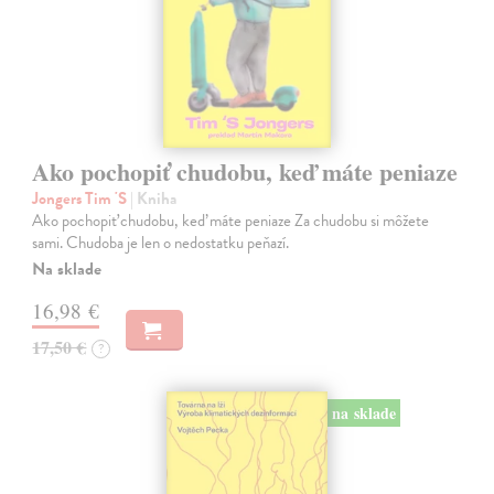
Ako pochopiť chudobu, keď máte peniaze
Jongers Tim 'S
| Kniha
Ako pochopiť chudobu, keď máte peniaze Za chudobu si môžete
sami. Chudoba je len o nedostatku peňazí.
Na sklade
16,98 €
17,50 €
?
na sklade