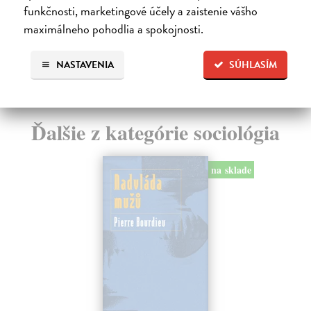
funkčnosti, marketingové účely a zaistenie vášho
15,00 €
16
?
maximálneho pohodlia a spokojnosti.
NASTAVENIA
SÚHLASÍM
Ďalšie z kategórie sociológia
na sklade