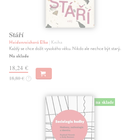
Stáří
Heidenreichová Elke
| Kniha
Každý se chce dožít vysokého věku. Nikdo ale nechce být starý.
Na sklade
18,24 €
18,80 €
?
na sklade