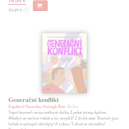
16,00 €
16,49 €
?
Generační konflikt
Capáková Veronika, Honzejk Petr
| Kniha
Trapní boomeři versus sněhové vločky Z jedné strany slyšíme:
Mladým se nechce makat a nic nevydrží! Z druhé zase: Boomeři jsou
hulváti a vykoupili nám byty! A z obou: Ti druzí na nás kašlou!