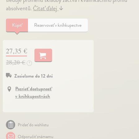
absolventů.
Čítať ďalej
↓
Kúpiť
Rezervovať v kníhkupectve
27,35 €
28,20 €
?
Zasielame do 12 dní
Pozrieť dostupnosť
v kníhkupectvách
Pridať do wishlistu
Odporučiť známemu