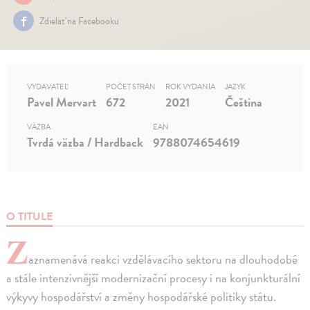
Zdielať na Facebooku
VYDAVATEĽ
POČET STRÁN
ROK VYDANIA
JAZYK
Pavel Mervart
672
2021
Čeština
VÄZBA
EAN
Tvrdá väzba / Hardback
9788074654619
O TITULE
Z
aznamenává reakci vzdělávacího sektoru na dlouhodobé
a stále intenzivnější modernizační procesy i na konjunkturální
výkyvy hospodářství a změny hospodářské politiky státu.