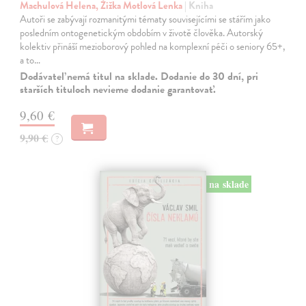
Machulová Helena, Žižka Motlová Lenka
| Kniha
Autoři se zabývají rozmanitými tématy souvisejícími se stářím jako
posledním ontogenetickým obdobím v životě člověka. Autorský
kolektiv přináší mezioborový pohled na komplexní péči o seniory 65+,
a to…
Dodávateľ nemá titul na sklade. Dodanie do 30 dní, pri
starších tituloch nevieme dodanie garantovať.
9,60 €
9,90 €
?
na sklade