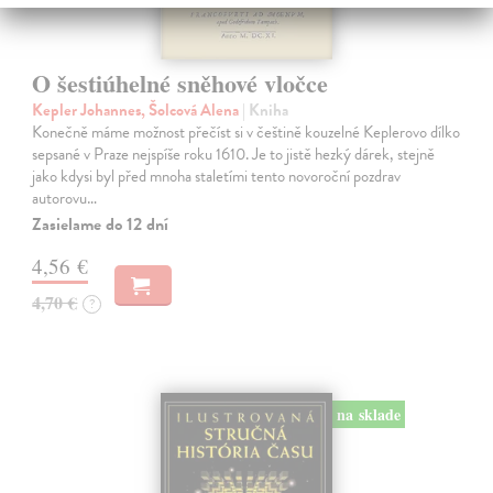
O šestiúhelné sněhové vločce
Kepler Johannes, Šolcová Alena
| Kniha
Konečně máme možnost přečíst si v češtině kouzelné Keplerovo dílko
sepsané v Praze nejspíše roku 1610. Je to jistě hezký dárek, stejně
jako kdysi byl před mnoha staletími tento novoroční pozdrav
autorovu…
Zasielame do 12 dní
4,56 €
4,70 €
?
na sklade