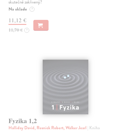
skutečně zakřivený?
Na sklade
?
11,12 €
11,70 €
?
Fyzika 1,2
Halliday David, Resnick Robert, Walker Jearl
| Kniha