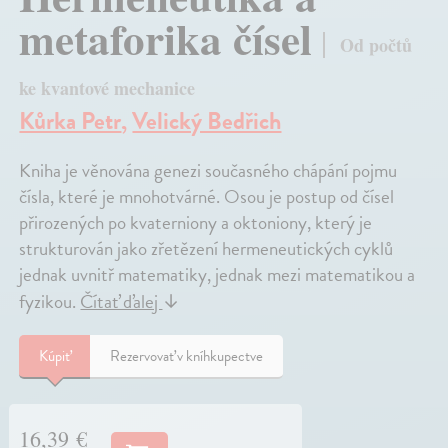
metaforika čísel
Od počtů
ke kvantové mechanice
Kůrka Petr
,
Velický Bedřich
Kniha je věnována genezi současného chápání pojmu
čísla, které je mnohotvárné. Osou je postup od čísel
přirozených po kvaterniony a oktoniony, který je
strukturován jako zřetězení hermeneutických cyklů
jednak uvnitř matematiky, jednak mezi matematikou a
fyzikou.
Čítať ďalej
↓
Kúpiť
Rezervovať v kníhkupectve
16,39 €