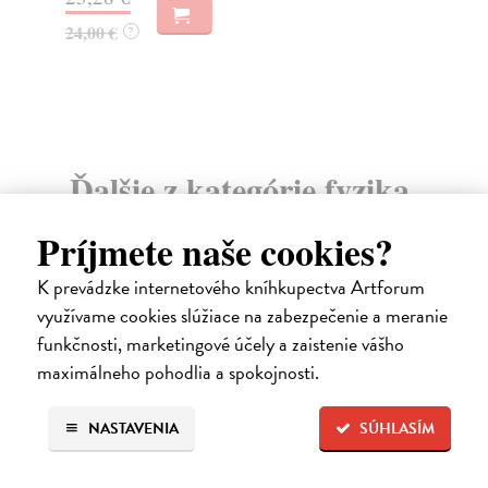
24,00 €
14
?
Ďalšie z kategórie fyzika,
astronómia
Príjmete naše cookies?
K prevádzke internetového kníhkupectva Artforum
využívame cookies slúžiace na zabezpečenie a meranie
funkčnosti, marketingové účely a zaistenie vášho
maximálneho pohodlia a spokojnosti.
NASTAVENIA
SÚHLASÍM