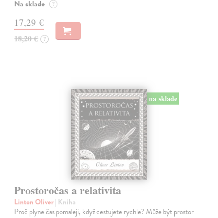
Na sklade
?
17,29 €
18,20 €
?
na sklade
Prostoročas a relativita
Linton Oliver
| Kniha
Proč plyne čas pomaleji, když cestujete rychle? Může být prostor