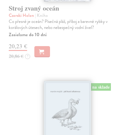
Stroj zvaný oceán
Czerski Helen
| Kniha
Co přesně je oceán? Písečná pláž, příboj a barevné rybky v
korálových útesech, nebo nebezpečný vodní živel?
Zasielame do 10 dní
20,23 €
20,86 €
?
na sklade