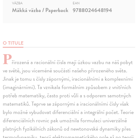
VÄZBA
EAN
Mäkká väzba / Paperback
9788024648194
O TITULE
P
řirozená a racionální čísla mají úzkou vazbu na náš pobyt
ve světě, jsou víceméně součástí našeho přirozeného světa.
Jinak je tomu s čísly zápornými, iracionálními a komplexními
(imaginárními). Ta vznikala formálním způsobem z vnitřních
potřeb matematiky, často proti vůli a s odporem samotných
matematiků. Teprve se zápornými a iracionálními čísly však
bylo možné vybudovat diferenciální a integrální počet. Teorie
diferenciálních rovnic pak umožnila formulaci univerzálně
platných fyzikálních zákonů od newtonovské dynamiky přes
termodynamiku, teorii elektromagnetického pole až po teorii