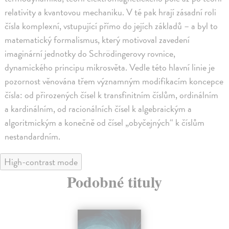
relativity a kvantovou mechaniku. V té pak hrají zásadní roli
čísla komplexní, vstupující přímo do jejích základů – a byl to
matematický formalismus, který motivoval zavedení
imaginární jednotky do Schrödingerovy rovnice,
dynamického principu mikrosvěta. Vedle této hlavní linie je
pozornost věnována třem významným modifikacím koncepce
čísla: od přirozených čísel k transfinitním číslům, ordinálním
a kardinálním, od racionálních čísel k algebraickým a
algoritmickým a konečně od čísel „obyčejných“ k číslům
nestandardním.
High-contrast mode
Podobné tituly