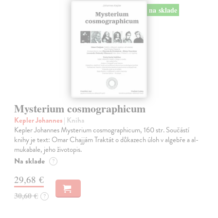
na sklade
Mysterium cosmographicum
Kepler Johannes
| Kniha
Kepler Johannes Mysterium cosmographicum, 160 str. Součástí
knihy je text: Omar Chajjám Traktát o důkazech úloh v algebře a al-
mukabale, jeho životopis.
Na sklade
?
29,68 €
30,60 €
?