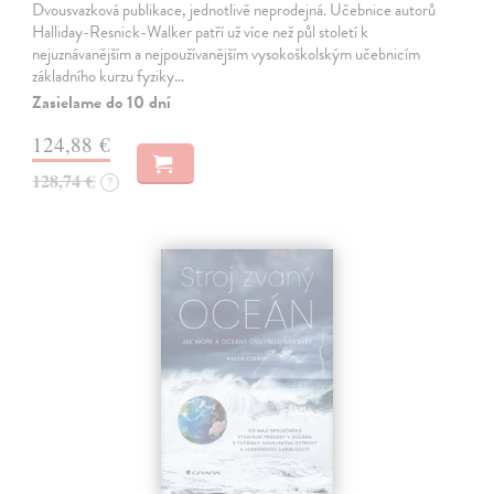
Dvousvazková publikace, jednotlivě neprodejná. Učebnice autorů
Halliday-Resnick-Walker patří už více než půl století k
nejuznávanějším a nejpoužívanějším vysokoškolským učebnicím
základního kurzu fyziky…
Zasielame do 10 dní
124,88 €
128,74 €
?