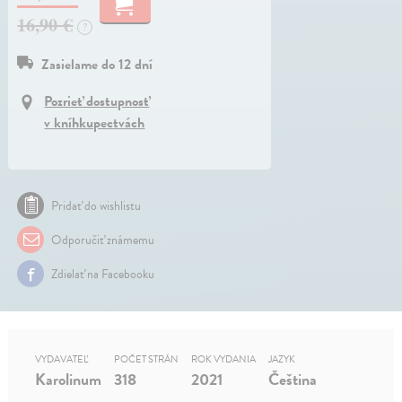
16,90 €
?
Zasielame do 12 dní
Pozrieť dostupnosť
v kníhkupectvách
Pridať do wishlistu
Odporučiť známemu
Zdielať na Facebooku
VYDAVATEĽ
POČET STRÁN
ROK VYDANIA
JAZYK
Karolinum
318
2021
Čeština