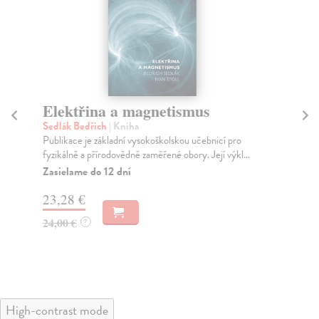
Elektřina a magnetismus
S
s
Sedlák Bedřich
| Kniha
a
Publikace je základní vysokoškolskou učebnicí pro
fyzikálně a přírodovědně zaměřené obory. Její výkl...
Sa
Zasielame do 12 dní
Lat
sto
23,28 €
Za
24,00 €
?
15
15
High-contrast mode