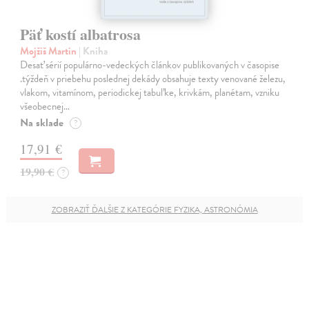
Päť kostí albatrosa
Mojžiš Martin
| Kniha
Desať sérií populárno-vedeckých článkov publikovaných v časopise
.týždeň v priebehu poslednej dekády obsahuje texty venované železu,
vlakom, vitamínom, periodickej tabuľke, krivkám, planétam, vzniku
všeobecnej…
Na sklade
?
17,91 €
19,90 €
?
ZOBRAZIŤ ĎALŠIE Z KATEGÓRIE FYZIKA, ASTRONÓMIA