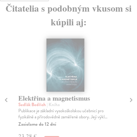
Čitatelia s podobným vkusom si
kúpili aj:
Elektřina a magnetismus
Po
Sedlák Bedřich
| Kniha
Ku
Publikace je základní vysokoškolskou učebnicí pro
V k
fyzikálně a přírodovědně zaměřené obory. Její výkl...
na 
Zasielame do 12 dní
Na
23,28 €
13