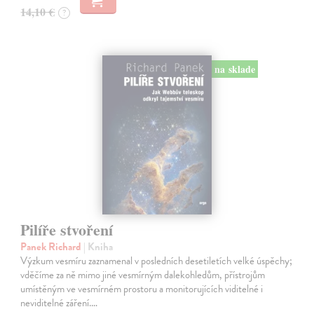
14,10 €
?
na sklade
Pilíře stvoření
Panek Richard
| Kniha
Výzkum vesmíru zaznamenal v posledních desetiletích velké úspěchy;
vděčíme za ně mimo jiné vesmírným dalekohledům, přístrojům
umístěným ve vesmírném prostoru a monitorujících viditelné i
neviditelné záření.…