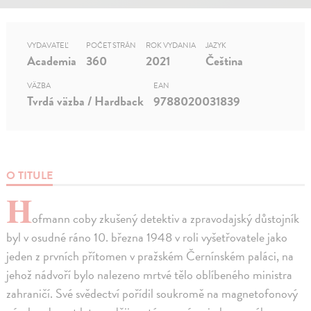
VYDAVATEĽ
POČET STRÁN
ROK VYDANIA
JAZYK
Academia
360
2021
Čeština
VÄZBA
EAN
Tvrdá väzba / Hardback
9788020031839
O TITULE
H
ofmann coby zkušený detektiv a zpravodajský důstojník
byl v osudné ráno 10. března 1948 v roli vyšetřovatele jako
jeden z prvních přítomen v pražském Černínském paláci, na
jehož nádvoří bylo nalezeno mrtvé tělo oblíbeného ministra
zahraničí. Své svědectví pořídil soukromě na magnetofonový