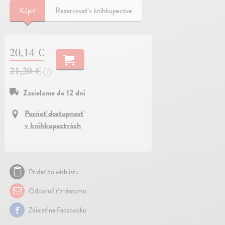
Kúpiť
Rezervovať v kníhkupectve
20,14 €
21,20 €
?
Zasielame do 12 dní
Pozrieť dostupnosť
v kníhkupectvách
Pridať do wishlistu
Odporučiť známemu
Zdielať na Facebooku