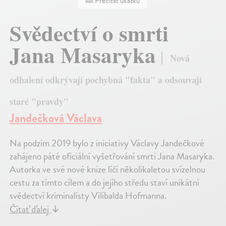
Prečítať ukážku
Svědectví o smrti
Jana Masaryka
Nová
odhalení odkrývají pochybná "fakta" a odsouvají
staré "pravdy"
Jandečková Václava
Na podzim 2019 bylo z iniciativy Václavy Jandečkové
zahájeno páté oficiální vyšetřování smrti Jana Masaryka.
Autorka ve své nové knize líčí několikaletou svízelnou
cestu za tímto cílem a do jejího středu staví unikátní
svědectví kriminalisty Vilibalda Hofmanna.
Čítať ďalej
↓