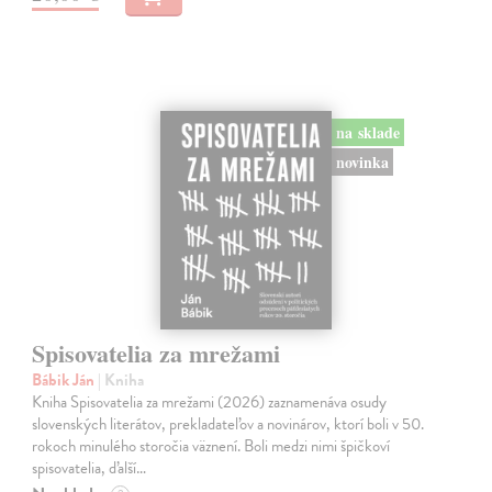
na sklade
novinka
Spisovatelia za mrežami
Bábik Ján
| Kniha
Kniha Spisovatelia za mrežami (2026) zaznamenáva osudy
slovenských literátov, prekladateľov a novinárov, ktorí boli v 50.
rokoch minulého storočia väznení. Boli medzi nimi špičkoví
spisovatelia, ďalší…