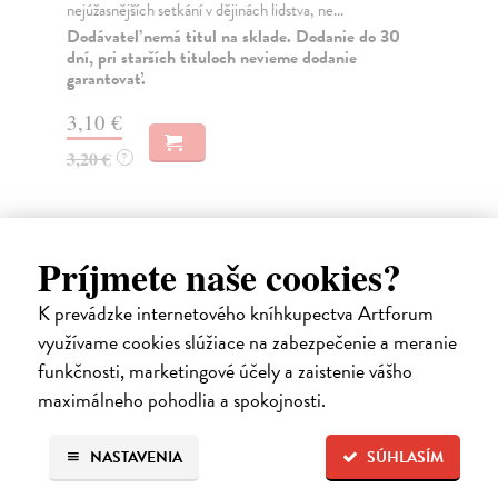
nejúžasnějších setkání v dějinách lidstva, ne...
prv
Dodávateľ nemá titul na sklade. Dodanie do 30
Za
dní, pri starších tituloch nevieme dodanie
garantovať.
14
15
3,10 €
3,20 €
?
Príjmete naše cookies?
Ďalšie z kategórie slovenské a
K prevádzke internetového kníhkupectva Artforum
české dejiny
využívame cookies slúžiace na zabezpečenie a meranie
funkčnosti, marketingové účely a zaistenie vášho
maximálneho pohodlia a spokojnosti.
na sklade
NASTAVENIA
SÚHLASÍM