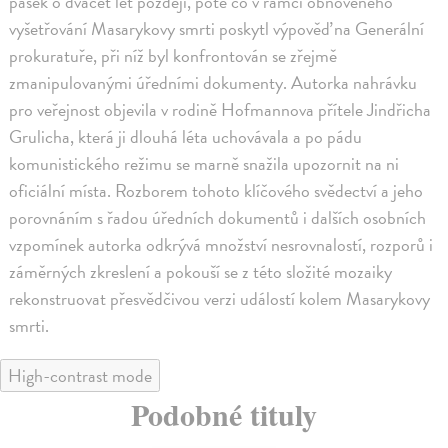
pásek o dvacet let později, poté co v rámci obnoveného
vyšetřování Masarykovy smrti poskytl výpověď na Generální
prokuratuře, při níž byl konfrontován se zřejmě
zmanipulovanými úředními dokumenty. Autorka nahrávku
pro veřejnost objevila v rodině Hofmannova přítele Jindřicha
Grulicha, která ji dlouhá léta uchovávala a po pádu
komunistického režimu se marně snažila upozornit na ni
oficiální místa. Rozborem tohoto klíčového svědectví a jeho
porovnáním s řadou úředních dokumentů i dalších osobních
vzpomínek autorka odkrývá množství nesrovnalostí, rozporů i
záměrných zkreslení a pokouší se z této složité mozaiky
rekonstruovat přesvědčivou verzi událostí kolem Masarykovy
smrti.
High-contrast mode
Podobné tituly