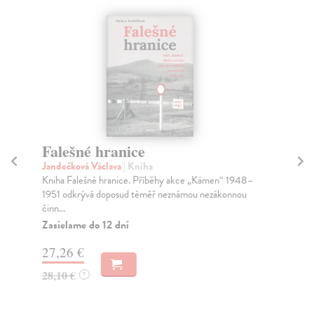
Falešné hranice
Z
M
Jandečková Václava
| Kniha
Kniha Falešné hranice. Příběhy akce „Kámen“ 1948–
Mar
1951 odkrývá doposud téměř neznámou nezákonnou
Pří
činn...
nej
nap
Zasielame do 12 dní
Za
27,26 €
22
28,10 €
?
23