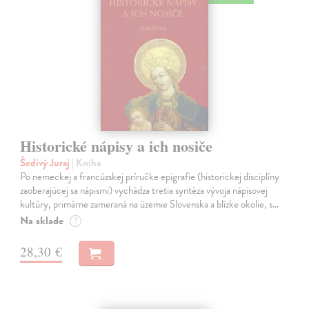
Historické nápisy a ich nosiče
Šedivý Juraj
| Kniha
Po nemeckej a francúzskej príručke epigrafie (historickej disciplíny
zaoberajúcej sa nápismi) vychádza tretia syntéza vývoja nápisovej
kultúry, primárne zameraná na územie Slovenska a blízke okolie, s…
Na sklade
?
28,30 €