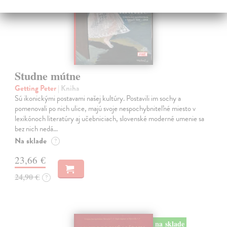
Studne mútne
Getting Peter
| Kniha
Sú ikonickými postavami našej kultúry. Postavili im sochy a
pomenovali po nich ulice, majú svoje nespochybniteľné miesto v
lexikónoch literatúry aj učebniciach, slovenské moderné umenie sa
bez nich nedá…
Na sklade
?
23,66 €
24,90 €
?
na sklade