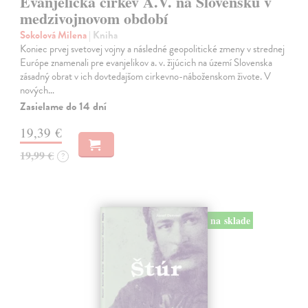
Evanjelická cirkev A.V. na Slovensku v
medzivojnovom období
Sokolová Milena
| Kniha
Koniec prvej svetovej vojny a následné geopolitické zmeny v strednej
Európe znamenali pre evanjelikov a. v. žijúcich na území Slovenska
zásadný obrat v ich dovtedajšom cirkevno-náboženskom živote. V
nových…
Zasielame do 14 dní
19,39 €
19,99 €
?
na sklade