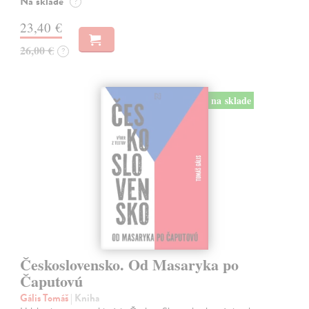
Na sklade
?
23,40 €
26,00 €
?
na sklade
Československo. Od Masaryka po
Čaputovú
Gális Tomáš
| Kniha