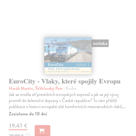
novinka
EuroCity - Vlaky, které spojily Evropu
Harák Martin, Šťáhlavský Petr
| Kniha
Jak se zrodila síť prestižních evropských expresů a jak se její vývoj
promítl do železniční dopravy v České republice? To vám přiblíží
publikace o historii evropské sítě komfortních mezinárodních vlaků,…
Zasielame do 10 dní
19,43 €
20,89 €
?