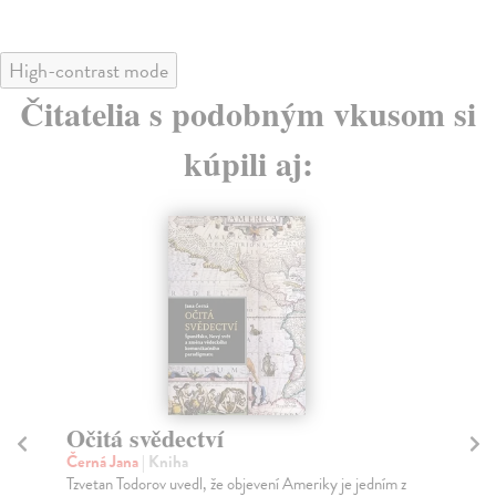
High-contrast mode
Čitatelia s podobným vkusom si
kúpili aj:
Očitá svědectví
O
Černá Jana
| Kniha
Bar
Tzvetan Todorov uvedl, že objevení Ameriky je jedním z
Obr