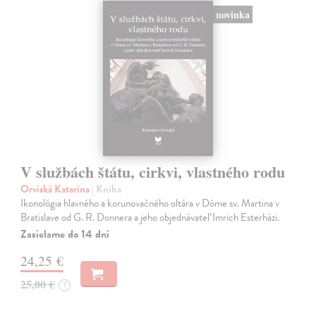
novinka
V službách štátu, cirkvi, vlastného rodu
Orviská Katarína
| Kniha
Ikonológia hlavného a korunovačného oltára v Dóme sv. Martina v
Bratislave od G. R. Donnera a jeho objednávateľ Imrich Esterházi.
Zasielame do 14 dní
24,25 €
25,00 €
?