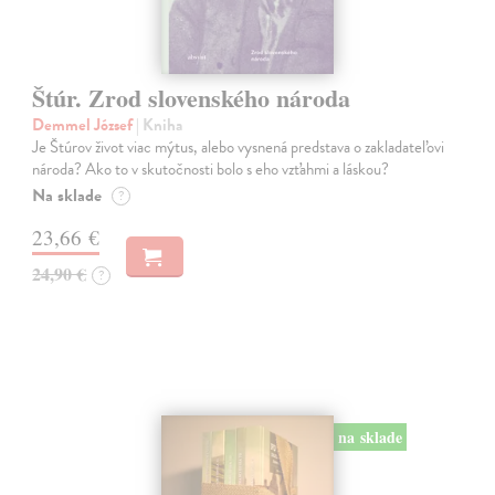
Štúr. Zrod slovenského národa
Demmel József
| Kniha
Je Štúrov život viac mýtus, alebo vysnená predstava o zakladateľovi
národa? Ako to v skutočnosti bolo s eho vzťahmi a láskou?
Na sklade
?
23,66 €
24,90 €
?
na sklade