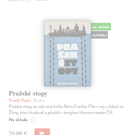
na sklade
novinka
Pražské stopy
Frankl Peter
| Kniha
Pražské stopy sa volá nová kniha Petra Frankla. Píše v nej o židoch zo
Žiliny, ktorí študovali a pôsobili v terajšom hlavnom meste ČR.
Na sklade
?
20,00 €