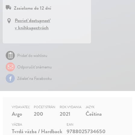
Zasielame do 12 dní
Pozrieť dostupnosť
v kníhkupectvách
Pridať do wishlistu
Odporučiť známemu
Zdielať na Facebooku
VYDAVATEĽ
POČET STRÁN
ROK VYDANIA
JAZYK
Argo
200
2021
Čeština
VÄZBA
EAN
Tvrdá väzba / Hardback
9788025734650