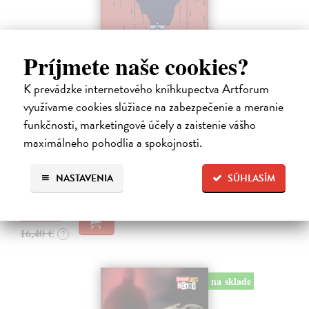
Príjmete naše cookies?
K prevádzke internetového kníhkupectva Artforum
Tramwaj na Sachsenberg
využívame cookies slúžiace na zabezpečenie a meranie
Sagitarius Petr
| Kniha
funkčnosti, marketingové účely a zaistenie vášho
Tramwaj Cafe je kavárna v polském Těšíně a zároveň místo, kde se
sbíhají všechny nitky související s dalším brutálním zločinem, který
maximálneho pohodlia a spokojnosti.
musí vyřešit Roman Saran, major ostravské kriminálky, a jeho tým.
Jak…
NASTAVENIA
SÚHLASÍM
Zasielame do 12 dní
15,91 €
16,40 €
?
na sklade