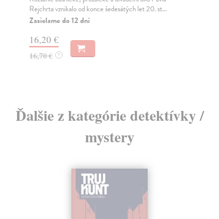
Rejchrta vznikalo od konce šedesátých let 20. st...
jih
Zasielame do 12 dní
Za
16,20 €
9,
16,70 €
9,
?
Ďalšie z kategórie detektívky /
mystery