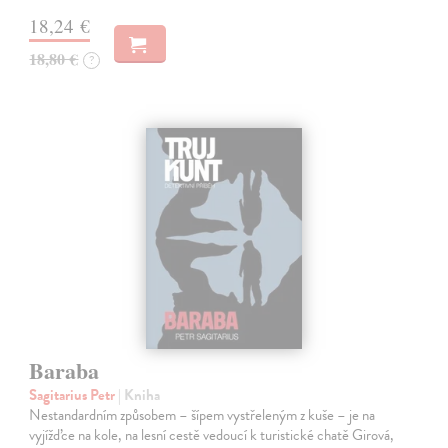
18,24 €
18,80 €
?
Baraba
Sagitarius Petr
| Kniha
Nestandardním způsobem – šípem vystřeleným z kuše – je na
vyjížďce na kole, na lesní cestě vedoucí k turistické chatě Girová,