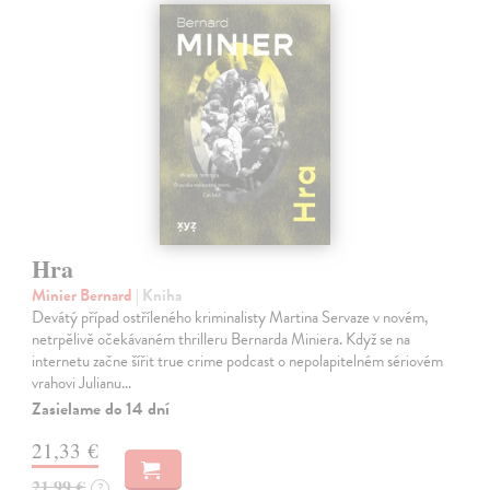
Hra
Minier Bernard
| Kniha
Devátý případ ostříleného kriminalisty Martina Servaze v novém,
netrpělivě očekávaném thrilleru Bernarda Miniera. Když se na
internetu začne šířit true crime podcast o nepolapitelném sériovém
vrahovi Julianu…
Zasielame do 14 dní
21,33 €
21,99 €
?