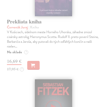
Prekliata kniha
Červenák Juraj
| Kniha
V Košiciach, sídelnom meste Horného Uhorska, záhadne zmizol
cisársky astrológ Hieronymus Scotta. Rudolf II. preto poveril Steina,
Barbariča a Jaroša, aby putovali do tých odľahlých končín a našli
nielen…
Na sklade
?
16,69 €
17,95 €
?