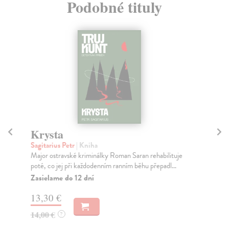
Podobné tituly
Krysta
N
Sagitarius Petr
| Kniha
Sag
Major ostravské kriminálky Roman Saran rehabilituje
Maj
poté, co jej při každodenním ranním běhu přepadl...
živ
Zasielame do 12 dní
Za
13,30 €
13
14,00 €
14
?