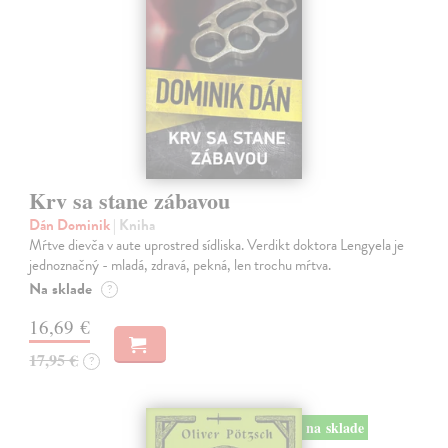
Krv sa stane zábavou
Dán Dominik
| Kniha
Mŕtve dievča v aute uprostred sídliska. Verdikt doktora Lengyela je
jednoznačný - mladá, zdravá, pekná, len trochu mŕtva.
Na sklade
?
16,69 €
17,95 €
?
na sklade