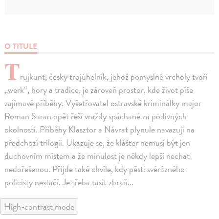
O TITULE
T
rujkunt, česky trojúhelník, jehož pomyslné vrcholy tvoří
„werk“, hory a tradice, je zároveň prostor, kde život píše
zajímavé příběhy. Vyšetřovatel ostravské kriminálky major
Roman Saran opět řeší vraždy spáchané za podivných
okolností. Příběhy Klasztor a Návrat plynule navazují na
předchozí trilogii. Ukazuje se, že klášter nemusí být jen
duchovním místem a že minulost je někdy lepší nechat
nedořešenou. Přijde také chvíle, kdy pěsti svérázného
policisty nestačí. Je třeba tasit zbraň...
High-contrast mode