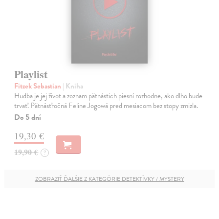
Playlist
Fitzek Sebastian
| Kniha
Hudba je jej život a zoznam pätnástich piesní rozhodne, ako dlho bude
trvať. Pätnásťročná Feline Jogowá pred mesiacom bez stopy zmizla.
Do 5 dní
19,30 €
19,90 €
?
ZOBRAZIŤ ĎALŠIE Z KATEGÓRIE DETEKTÍVKY / MYSTERY