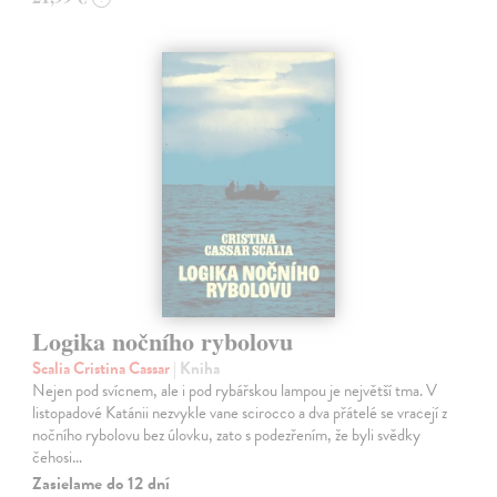
Logika nočního rybolovu
Scalia Cristina Cassar
| Kniha
Nejen pod svícnem, ale i pod rybářskou lampou je největší tma. V
listopadové Katánii nezvykle vane scirocco a dva přátelé se vracejí z
nočního rybolovu bez úlovku, zato s podezřením, že byli svědky
čehosi…
Zasielame do 12 dní