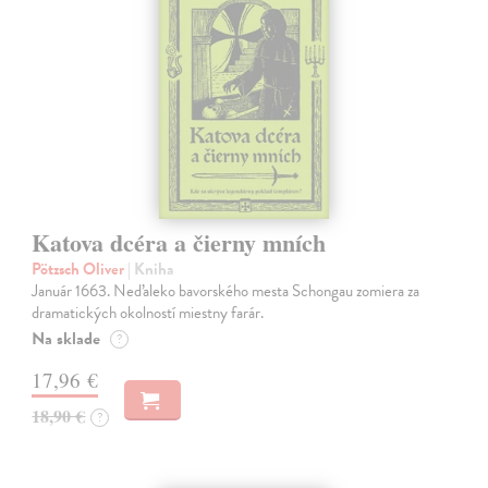
Katova dcéra a čierny mních
Pötzsch Oliver
| Kniha
Január 1663. Neďaleko bavorského mesta Schongau zomiera za
dramatických okolností miestny farár.
Na sklade
?
17,96 €
18,90 €
?