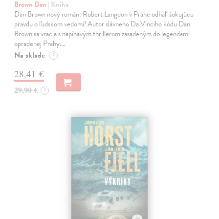
Brown Dan
| Kniha
Dan Brown nový román: Robert Langdon v Prahe odhalí šokujúcu
pravdu o ľudskom vedomí! Autor slávneho Da Vinciho kódu Dan
Brown sa vracia s napínavým thrillerom zasadeným do legendami
opradenej Prahy.…
Na sklade
?
28,41 €
29,90 €
?