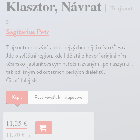
Klasztor, Návrat
Trujkunt
2
Sagitarius Petr
Trujkuntem nazývá autor nejvýchodnější místo Česka.
Jde o zvláštní region, kde lidé stále hovoří originálním
těšínsko-jablunkovským nářečím zvaným „po naszymu“,
tak odlišným od ostatních českých dialektů.
Čítať ďalej
↓
Kúpiť
Rezervovať v kníhkupectve
11,35 €
11,70 €
?