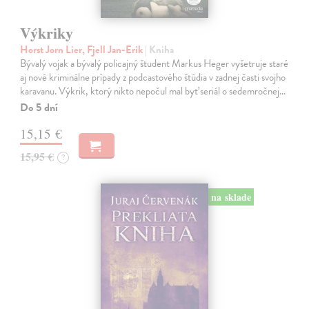
Výkriky
Horst Jorn Lier, Fjell Jan-Erik
| Kniha
Bývalý vojak a bývalý policajný študent Markus Heger vyšetruje staré
aj nové kriminálne prípady z podcastového štúdia v zadnej časti svojho
karavanu. Výkrik, ktorý nikto nepočul mal byť seriál o sedemročnej…
Do 5 dní
15,15 €
15,95 €
?
na sklade