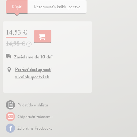
Kúpiť
Rezervovať v kníhkupectve
14,53 €
14,98 €
?
Zasielame do 10 dní
Pozrieť dostupnosť
v kníhkupectvách
Pridať do wishlistu
Odporučiť známemu
Zdielať na Facebooku