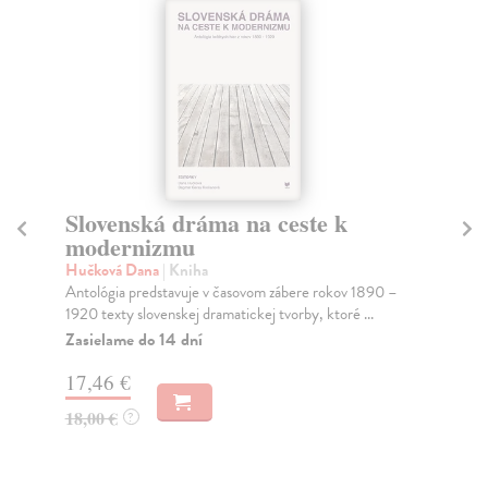
Slovenská dráma na ceste k
Po
modernizmu
sl
Hučková Dana
| Kniha
Vrá
Antológia predstavuje v časovom zábere rokov 1890 –
Prí
1920 texty slovenskej dramatickej tvorby, ktoré ...
his
Zasielame do 14 dní
Za
17,46 €
13
18,00 €
14
?