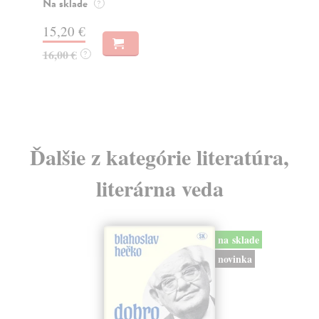
Na sklade
Na
?
15,20 €
18
16,00 €
19
?
Ďalšie z kategórie literatúra,
literárna veda
na sklade
novinka