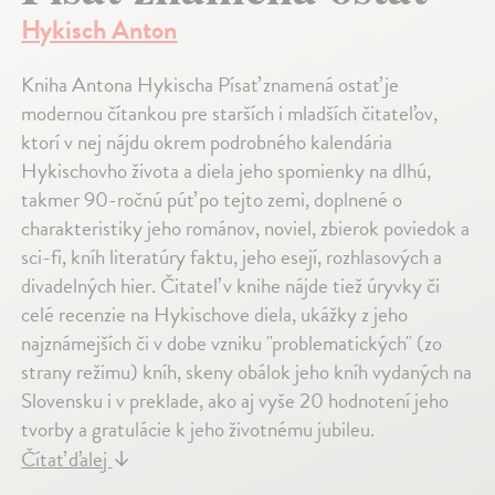
Hykisch Anton
Kniha Antona Hykischa Písať znamená ostať je
modernou čítankou pre starších i mladších čitateľov,
ktorí v nej nájdu okrem podrobného kalendária
Hykischovho života a diela jeho spomienky na dlhú,
takmer 90-ročnú púť po tejto zemi, doplnené o
charakteristiky jeho románov, noviel, zbierok poviedok a
sci-fi, kníh literatúry faktu, jeho esejí, rozhlasových a
divadelných hier. Čitateľ v knihe nájde tiež úryvky či
celé recenzie na Hykischove diela, ukážky z jeho
najznámejších či v dobe vzniku "problematických" (zo
strany režimu) kníh, skeny obálok jeho kníh vydaných na
Slovensku i v preklade, ako aj vyše 20 hodnotení jeho
tvorby a gratulácie k jeho životnému jubileu.
Čítať ďalej
↓