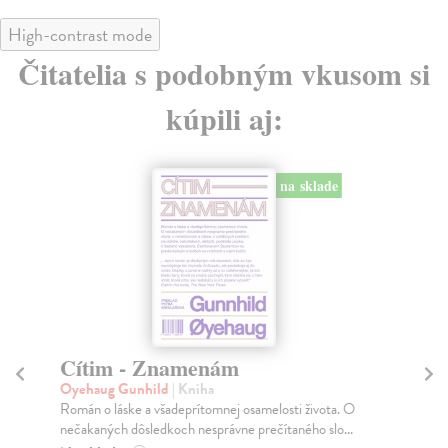
High-contrast mode
Čitatelia s podobným vkusom si
kúpili aj:
na sklade
Cítim - Znamenám
V
Oyehaug Gunhild
| Kniha
Lo
Román o láske a všadeprítomnej osamelosti života. O
Rov
nečakaných dôsledkoch nesprávne prečítaného slo...
dro