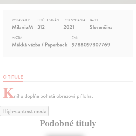
VYDAVATEĽ
POČET STRÁN
ROK VYDANIA
JAZYK
MilaniuM
312
2021
Slovenčina
VÄZBA
EAN
Mäkká väzba / Paperback
9788097307769
O TITULE
K
nihu dopĺňa bohatá obrazová príloha.
High-contrast mode
Podobné tituly