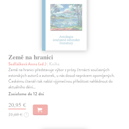
Země na hranici
Sedláčková Anna (ed.)
| Kniha
Země na hranici představuje výbor z prózy čtrnácti současných
estonských autorů a autorek, u nás dosud neprávem opomíjených.
Českému čtenáři tak nabízí výjimečnou příležitost nahlédnout do
aktuálního dění…
Zasielame do 12 dní
20,95 €
21,60 €
?