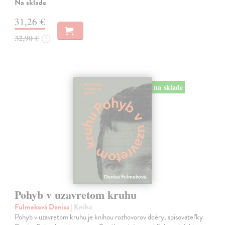
Na sklade
31,26 €
32,90 €
?
na sklade
Pohyb v uzavretom kruhu
Fulmeková Denisa
| Kniha
Pohyb v uzavretom kruhu je knihou rozhovorov dcéry, spisovateľky