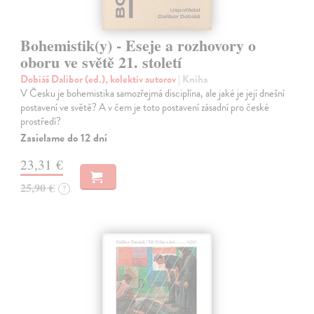
Bohemistik(y) - Eseje a rozhovory o
oboru ve světě 21. století
Dobiáš Dalibor (ed.), kolektív autorov
| Kniha
V Česku je bohemistika samozřejmá disciplína, ale jaké je její dnešní
postavení ve světě? A v čem je toto postavení zásadní pro české
prostředí?
Zasielame do 12 dní
23,31 €
25,90 €
?