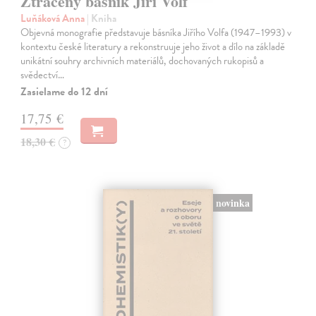
Ztracený básník Jiří Volf
Luňáková Anna
| Kniha
Objevná monografie představuje básníka Jiřího Volfa (1947–1993) v
kontextu české literatury a rekonstruuje jeho život a dílo na základě
unikátní souhry archivních materiálů, dochovaných rukopisů a
svědectví…
Zasielame do 12 dní
17,75 €
18,30 €
?
novinka