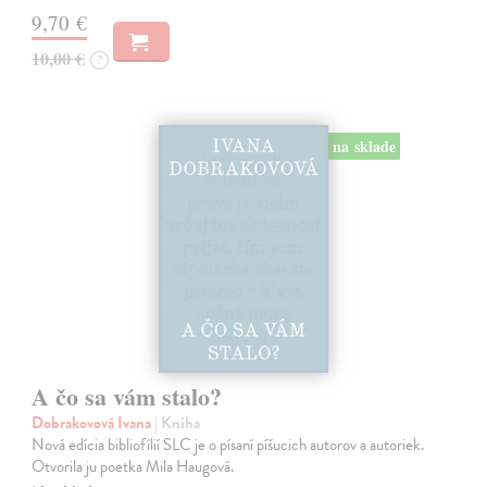
9,70 €
10,00 €
?
na sklade
A čo sa vám stalo?
Dobrakovová Ivana
| Kniha
Nová edícia bibliofílií SLC je o písaní píšucich autorov a autoriek.
Otvorila ju poetka Mila Haugová.