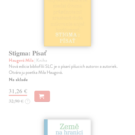
Stigma: Písať
Haugová Mila
| Kniha
Nová edícia bibliofílií SLC je o písaní píšucich autorov a autoriek.
Otvára ju poetka Mila Haugová.
Na sklade
31,26 €
32,90 €
?