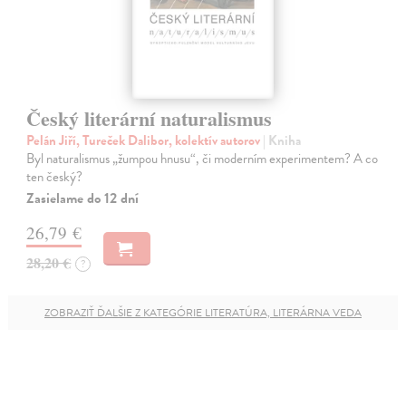
Český literární naturalismus
Pelán Jiří, Tureček Dalibor, kolektív autorov
| Kniha
Byl naturalismus „žumpou hnusu“, či moderním experimentem? A co
ten český?
Zasielame do 12 dní
26,79 €
28,20 €
?
ZOBRAZIŤ ĎALŠIE Z KATEGÓRIE LITERATÚRA, LITERÁRNA VEDA