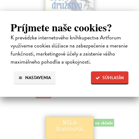
Príjmete naše cookies?
Dobrodružstvo prekladu
K prevádzke internetového kníhkupectva Artforum
využívame cookies slúžiace na zabezpečenie a meranie
Hečko Blahoslav
| Kniha
„Nádherná kniha o úskaliach prekladateľského remesla a bohatstve
funkčnosti, marketingové účely a zaistenie vášho
nášho jazyka.“ Adam Berka, vydavateľ Blahoslav Hečko (*1915 Suchá
maximálneho pohodlia a spokojnosti.
nad Parnou – †2002 Bratislava) je jedny´m z najvy´znamnejších
slovensky´ch,…
Na sklade
NASTAVENIA
SÚHLASÍM
25,00 €
na sklade