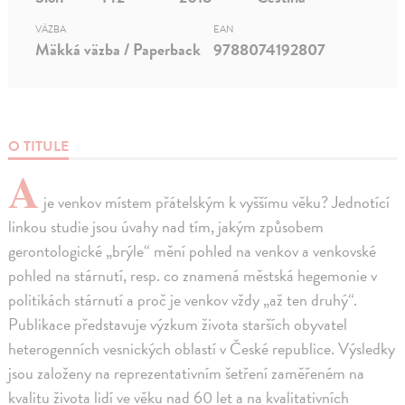
VÄZBA
EAN
Mäkká väzba / Paperback
9788074192807
O TITULE
A
je venkov místem přátelským k vyššímu věku? Jednotící
linkou studie jsou úvahy nad tím, jakým způsobem
gerontologické „brýle“ mění pohled na venkov a venkovské
pohled na stárnutí, resp. co znamená městská hegemonie v
politikách stárnutí a proč je venkov vždy „až ten druhý“.
Publikace představuje výzkum života starších obyvatel
heterogenních vesnických oblastí v České republice. Výsledky
jsou založeny na reprezentativním šetření zaměřeném na
kvalitu života lidí ve věku nad 60 let a na kvalitativních