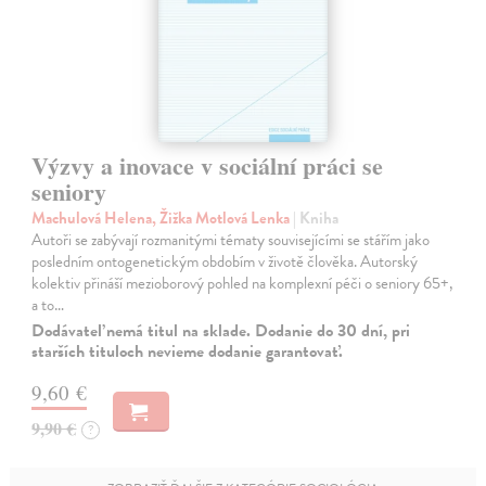
Výzvy a inovace v sociální práci se
seniory
Machulová Helena, Žižka Motlová Lenka
| Kniha
Autoři se zabývají rozmanitými tématy souvisejícími se stářím jako
posledním ontogenetickým obdobím v životě člověka. Autorský
kolektiv přináší mezioborový pohled na komplexní péči o seniory 65+,
a to…
Dodávateľ nemá titul na sklade. Dodanie do 30 dní, pri
starších tituloch nevieme dodanie garantovať.
9,60 €
9,90 €
?