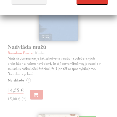
Nadvláda mužů
Bourdieu Pierre
| Kniha
Mužská dominance je tak zakotvena v našich společenských
praktikách a našem nevědomí, že si jí sotva všímáme; je natolik v
souladu s našimi očekáváními, že ji jen těžko zpochybňujeme.
Bourdieu vychází…
Na sklade
?
14,55 €
15,00 €
?