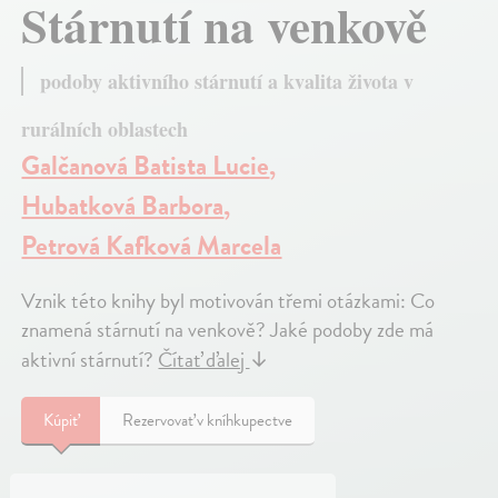
Stárnutí na venkově
podoby aktivního stárnutí a kvalita života v
rurálních oblastech
Galčanová Batista Lucie
,
Hubatková Barbora
,
Petrová Kafková Marcela
Vznik této knihy byl motivován třemi otázkami: Co
znamená stárnutí na venkově? Jaké podoby zde má
aktivní stárnutí?
Čítať ďalej
↓
Kúpiť
Rezervovať v kníhkupectve