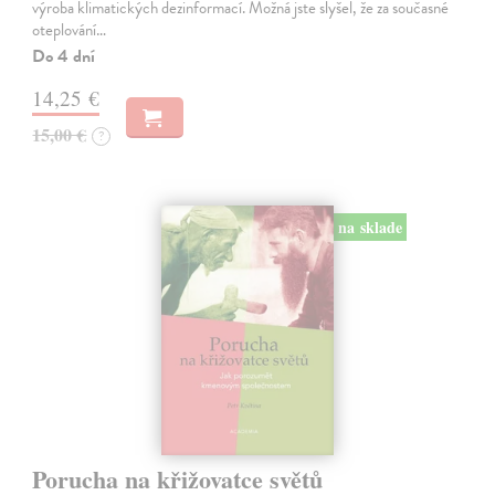
výroba klimatických dezinformací. Možná jste slyšel, že za současné
oteplování…
Do 4 dní
14,25 €
15,00 €
?
na sklade
Porucha na křižovatce světů