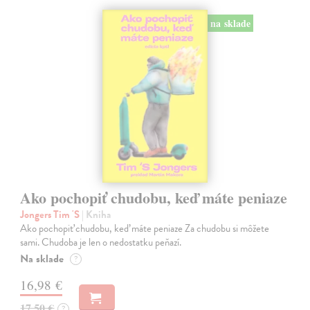
na sklade
Ako pochopiť chudobu, keď máte peniaze
Jongers Tim 'S
| Kniha
Ako pochopiť chudobu, keď máte peniaze Za chudobu si môžete
sami. Chudoba je len o nedostatku peňazí.
Na sklade
?
16,98 €
17,50 €
?