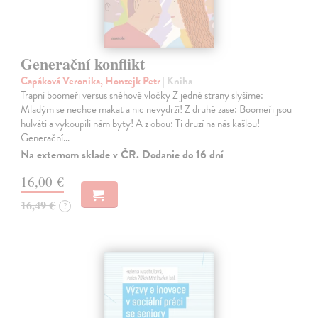
Generační konflikt
Capáková Veronika, Honzejk Petr
| Kniha
Trapní boomeři versus sněhové vločky Z jedné strany slyšíme:
Mladým se nechce makat a nic nevydrží! Z druhé zase: Boomeři jsou
hulváti a vykoupili nám byty! A z obou: Ti druzí na nás kašlou!
Generační…
Na externom sklade v ČR. Dodanie do 16 dní
16,00 €
16,49 €
?