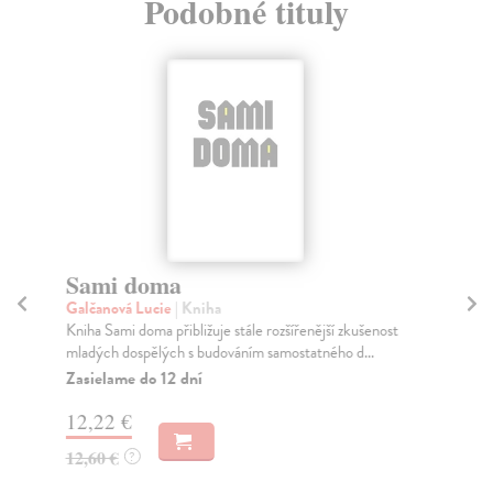
Podobné tituly
Sami doma
O
Galčanová Lucie
| Kniha
Jar
Kniha Sami doma přibližuje stále rozšířenější zkušenost
Kdo
mladých dospělých s budováním samostatného d...
jic
Zasielame do 12 dní
Za
12,22 €
15
12,60 €
16
?