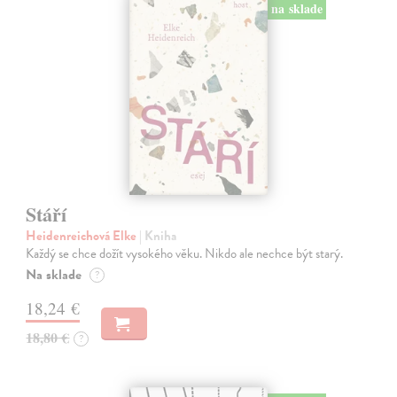
na sklade
Stáří
Heidenreichová Elke
| Kniha
Každý se chce dožít vysokého věku. Nikdo ale nechce být starý.
Na sklade
?
18,24 €
18,80 €
?