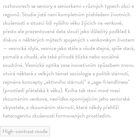
rozhovorech se seniory a seniorkami v různých typech obcí a
regionů. Studie jistě není kompletním přehledem životních
zkušeností a situací lidí vyššího věku žijících na venkově,
přesto ale prezentovaná data slouží jako důležitý podklad k
diskusi o některých mýtech spojených s venkovským životem
— vesnická idyla, vesnice jako stále a všude stejná, spíše stará,
pomalá a chudá, ale také přírodě blízká nebo sociálně
soudržná. Vesnická optika zase inovativním způsobem znovu
otvírá některá z velkých témat sociologie a politik stárnutí,
zejména koncepty „aktivního stárnutí“ a „age-friendliness“
(prostředí přátelská k věku). Kniha tak staví most mezi
zkoumáním venkova, nezřídka opomíjejícím jeho seniorské
obyvatele, a zkoumáním stárnutí, které někdy přehlíží
heterogenitu zkušeností formovaných prostředím.
High-contrast mode