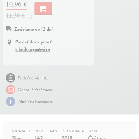
10,96 €
11,30 €
?
Zasielame do 12 dní
Pozrieť dostupnosť
v kníhkupectvách
Pridať do wishlistu
Odporučiť známemu
Zdielať na Facebooku
VYDAVATEĽ
POČET STRÁN
ROK VYDANIA
JAZYK
Slon
142
2018
Čeština