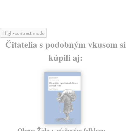
High-contrast mode
Čitatelia s podobným vkusom si
kúpili aj:
Obraz Žida v písňovém folkloru
Še