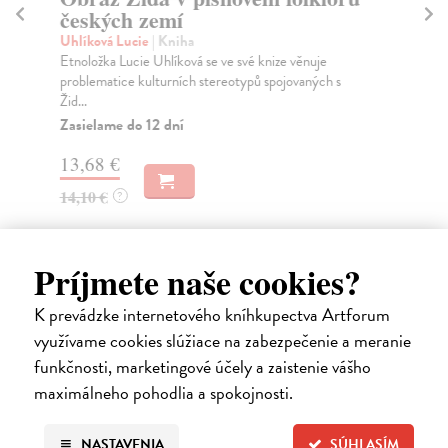
českých zemí
j
Uhlíková Lucie
| Kniha
Pet
Etnoložka Lucie Uhlíková se ve své knize věnuje
Prá
problematice kulturních stereotypů spojovaných s
spo
Žid...
Do
dní
Zasielame do 12 dní
gar
13,68 €
11
14,10 €
?
11
Príjmete naše cookies?
Ďalšie z kategórie sociológia
K prevádzke internetového kníhkupectva Artforum
využívame cookies slúžiace na zabezpečenie a meranie
funkčnosti, marketingové účely a zaistenie vášho
na sklade
maximálneho pohodlia a spokojnosti.
NASTAVENIA
SÚHLASÍM