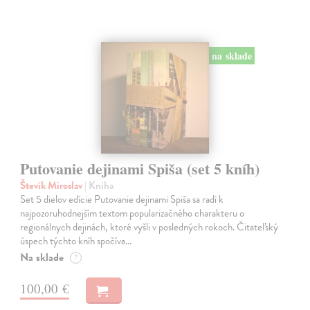
na sklade
Putovanie dejinami Spiša (set 5 kníh)
Števík Miroslav
| Kniha
Set 5 dielov edície Putovanie dejinami Spiša sa radí k
najpozoruhodnejším textom popularizačného charakteru o
regionálnych dejinách, ktoré vyšli v posledných rokoch. Čitateľský
úspech týchto kníh spočíva…
Na sklade
?
100,00 €