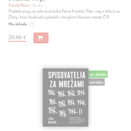
Frankl Peter
| Kniha
Pražské stopy sa volá nová kniha Petra Frankla. Píše v nej o židoch zo
Žiliny, ktorí študovali a pôsobili v terajšom hlavnom meste ČR.
Na sklade
?
20,00 €
na sklade
novinka