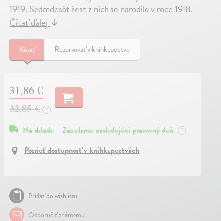
1919. Sedmdesát šest z nich se narodilo v roce 1918.
Čítať ďalej
↓
Kúpiť
Rezervovať v kníhkupectve
31,86 €
32,85 €
?
Na sklade – Zasielame nasledujúci pracovný deň
?
Pozrieť dostupnosť v kníhkupectvách
Pridať do wishlistu
Odporučiť známemu