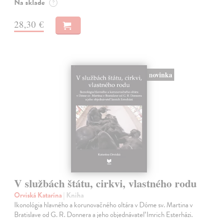
Na sklade
?
28,30 €
novinka
V službách štátu, cirkvi, vlastného rodu
Orviská Katarína
| Kniha
Ikonológia hlavného a korunovačného oltára v Dóme sv. Martina v
Bratislave od G. R. Donnera a jeho objednávateľ Imrich Esterházi.