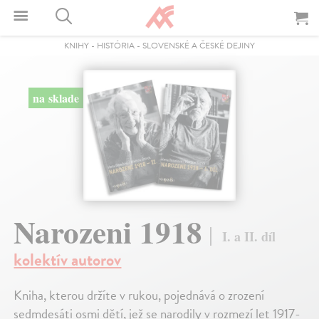
KNIHY
-
HISTÓRIA
-
SLOVENSKÉ A ČESKÉ DEJINY
na sklade
Narozeni 1918
I. a II. díl
kolektív autorov
Kniha, kterou držíte v rukou, pojednává o zrození
sedmdesáti osmi dětí, jež se narodily v rozmezí let 1917-