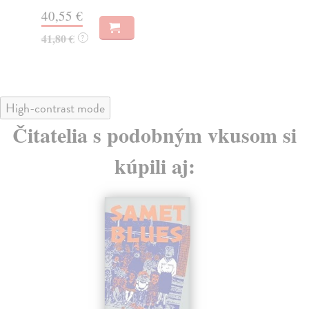
Za
40,55 €
40
41,80 €
?
41
High-contrast mode
Čitatelia s podobným vkusom si
kúpili aj: