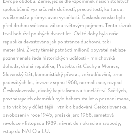
Evropě obdobu. Země, jež se dle vzpomínek našich stoletých
spoluobčanů vyznačovala slušností, pracovitostí, kulturou,
vzdělaností a průmyslovou vyspělostí. Československo bylo
před druhou světovou válkou světovým pojmem. Tento zázrak
trval bohužel pouhých dvacet let. Od té doby byla naše
republika devastována jak po stránce duchovní, tak i
materiální. Životy téměř patnácti milionů obyvatel neblaze
poznamenala řada historických událostí - mnichovská
dohoda, druhá republika, Protektorát Čechy a Morava,
Slovenský štát, komunistický převrat, znárodňování, teror
padesátých let, invaze v srpnu 1968, normalizace, rozpad
Československa, divoký kapitalismus a tunelářství. Světlých,
povznášejících okamžiků bylo během sta let o poznání méně,
o to však byly důležitější - vznik a budování Československa,
osvobození v roce 1945, pražské jaro 1968, sametová
revoluce v listopadu 1989, návrat demokracie a svobody,
vstup do NATO a EU.