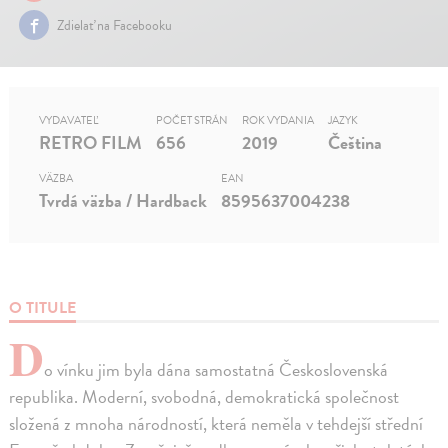
Zdielať na Facebooku
VYDAVATEĽ
POČET STRÁN
ROK VYDANIA
JAZYK
RETRO FILM
656
2019
Čeština
VÄZBA
EAN
Tvrdá väzba / Hardback
8595637004238
O TITULE
D
o vínku jim byla dána samostatná Československá
republika. Moderní, svobodná, demokratická společnost
složená z mnoha národností, která neměla v tehdejší střední