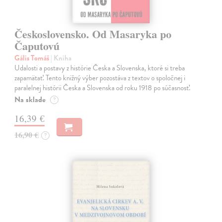
Československo. Od Masaryka po
Čaputovú
Gális Tomáš
| Kniha
Udalosti a postavy z histórie Česka a Slovenska, ktoré si treba
zapamätať. Tento knižný výber pozostáva z textov o spoločnej i
paralelnej histórii Česka a Slovenska od roku 1918 po súčasnosť.
Na sklade
?
16,39 €
16,90 €
?