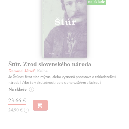
na sklade
Štúr. Zrod slovenského národa
Demmel József
| Kniha
Je Štúrov život viac mýtus, alebo vysnená predstava o zakladateľovi
národa? Ako to v skutočnosti bolo s eho vzťahmi a láskou?
Na sklade
?
23,66 €
24,90 €
?