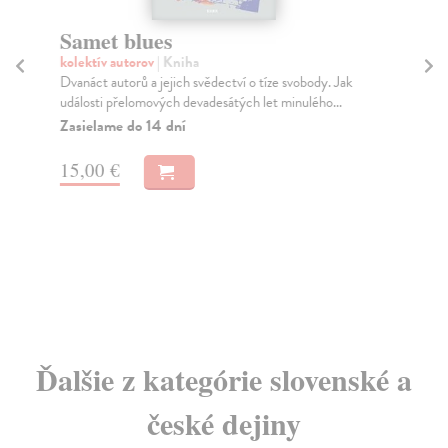
Samet blues
L
lé
kolektív autorov
| Kniha
rč
Dvanáct autorů a jejich svědectví o tíze svobody. Jak
události přelomových devadesátých let minulého...
Ma
Zasielame do 14 dní
Čte
poz
15,00 €
Do
dní
gar
45
47
Ďalšie z kategórie slovenské a
české dejiny