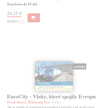
Zasielame do 14 dní
24,25 €
25,00 €
?
novinka
EuroCity - Vlaky, které spojily Evropu
Harák Martin, Šťáhlavský Petr
| Kniha
Jak se zrodila síť prestižních evropských expresů a jak se její vývoj