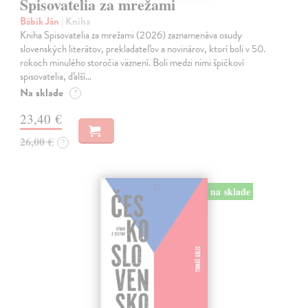
Spisovatelia za mrežami
Bábik Ján
| Kniha
Kniha Spisovatelia za mrežami (2026) zaznamenáva osudy
slovenských literátov, prekladateľov a novinárov, ktorí boli v 50.
rokoch minulého storočia väznení. Boli medzi nimi špičkoví
spisovatelia, ďalší…
Na sklade
?
23,40 €
26,00 €
?
na sklade