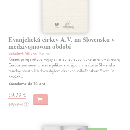
Evanjelická cirkev A.V. na Slovensku v
medzivojnovom období
Sokolová Milena
| Kniha
Koniec prvej svetovej vojny a následné geopolitické zmeny v strednej
Európe znamenali pre evanjelikov a. v. žijúcich na území Slovenska
zásadný obrat v ich dovtedajšom cirkevno-náboženskom živote. V
nových…
Zasielame do 14 dní
19,39 €
19,99 €
?