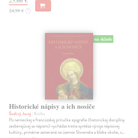
23,66 €
24,90 €
?
na sklade
Historické nápisy a ich nosiče
Šedivý Juraj
| Kniha
Po nemeckej a francúzskej príručke epigrafie (historickej disciplíny
zaoberajúcej sa nápismi) vychádza tretia syntéza vývoja nápisovej
kultúry, primárne zameraná na územie Slovenska a blízke okolie, s…