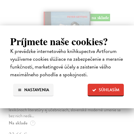
na sklade
Príjmete naše cookies?
K prevádzke internetového kníhkupectva Artforum
využívame cookies slúžiace na zabezpečenie a meranie
funkčnosti, marketingové účely a zaistenie vášho
maximálneho pohodlia a spokojnosti.
Studne mútne
NASTAVENIA
SÚHLASÍM
Getting Peter
| Kniha
Sú ikonickými postavami našej kultúry. Postavili im sochy a
pomenovali po nich ulice, majú svoje nespochybniteľné miesto v
lexikónoch literatúry aj učebniciach, slovenské moderné umenie sa
bez nich nedá…
Na sklade
?