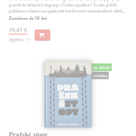
promítl do železniční dopravy v České republice? To vám přiblíží
publikace o historii evropské sítě komfortních mezinárodních vlaků,…
Zasielame do 10 dní
19,43 €
20,89 €
?
na sklade
novinka
Pražské stopy