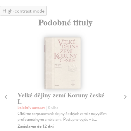
High-contrast mode
Podobné tituly
Velké dějiny zemí Koruny české
V
I.
V
kolektív autorov
| Kniha
kol
Obšírne rozpracované dejiny českých zemí z najvyššími
Pia
profesionálnymi ambíciami. Postupne vyjdu v ši...
mon
pro
Zasielame do 12 dní