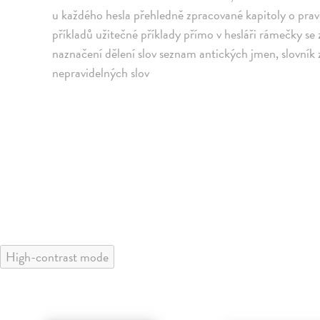
u každého hesla přehledně zpracované kapitoly o pra
příkladů užitečné příklady přímo v hesláři rámečky 
naznačení dělení slov seznam antických jmen, slovník 
nepravidelných slov
High-contrast mode