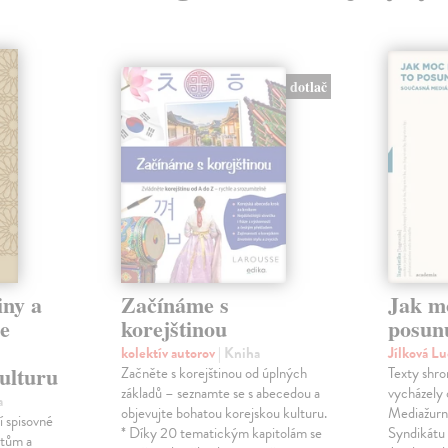
dotlač
iny a
Začínáme s
Jak m
se
korejštinou
posun
kolektív autorov
| Kniha
Jílková L
ulturu
Začněte s korejštinou od úplných
Texty shro
základů – seznamte se s abecedou a
vycházely
a
objevujte bohatou korejskou kulturu.
Mediažurná
 spisovné
* Díky 20 tematickým kapitolám se
Syndikátu 
ntům a