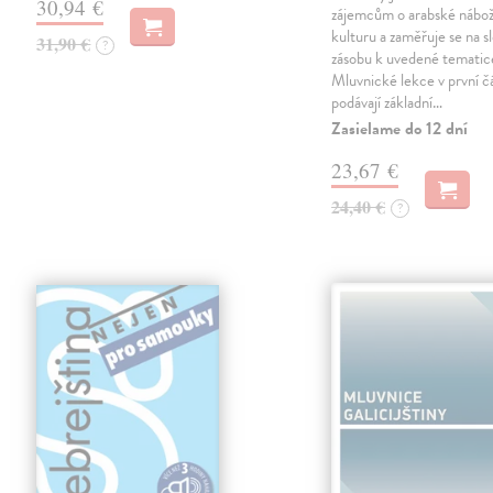
30,94 €
zájemcům o arabské nábož
kulturu a zaměřuje se na s
31,90 €
?
zásobu k uvedené tematic
Mluvnické lekce v první čá
podávají základní…
Zasielame do 12 dní
23,67 €
24,40 €
?