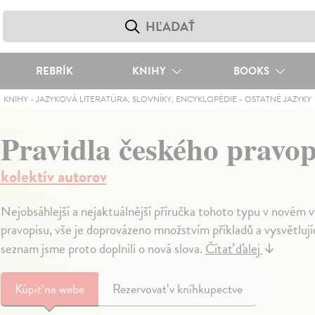
REBRÍK
KNIHY
BOOKS
KNIHY
-
JAZYKOVÁ LITERATÚRA, SLOVNÍKY, ENCYKLOPÉDIE
-
OSTATNÉ JAZYKY
Pravidla českého pravop
kolektív autorov
Nejobsáhlejší a nejaktuálnější příručka tohoto typu v novém 
pravopisu, vše je doprovázeno množstvím příkladů a vysvětlujíc
seznam jsme proto doplnili o nová slova.
Čítať ďalej
↓
Kúpiť
na webe
Rezervovať v kníhkupectve