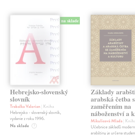
na sklade
Hebrejsko-slovenský
Základy arabšt
slovník
arabská četba 
zaměřením na
Trabalka Valerian
| Kniha
náboženství a k
Hebrejsko - slovenský slovník,
vydanie z roku 1996.
Mikulicová Mlada
| Knih
Na sklade
?
Učebnice základů moderní
arabštiny je určena stude