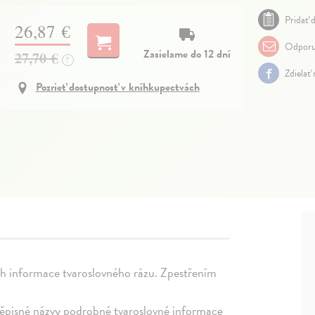
Pridať d
26,87 €
Odporu
Zasielame do 12 dní
27,70 €
?
Zdielať
Pozrieť dostupnosť v kníhkupectvách
ch informace tvaroslovného rázu. Zpestřením
eměpisné názvy podrobné tvaroslovné informace