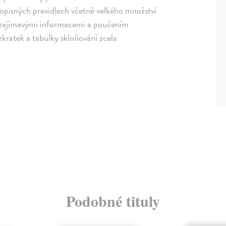
vopisných pravidlech včetně velkého množství
se zajímavými informacemi a poučením
zkratek a tabulky skloňování zcela
Podobné tituly