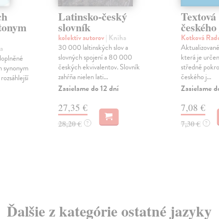
ch
Latinsko-český
Textová 
tonym
slovník
českého
kolektív autorov
| Kniha
Kotková Rad
30 000 laltinských slov a
Aktualizované
a
slovných spojení a 80 000
která je urče
doplněné
českých ekvivalentov. Slovník
středně pokr
ch synonym
zahŕňa nielen lati...
českého j...
rozsáhlejší
Zasielame do 12 dní
Zasielame d
27,35 €
7,08 €
28,20 €
7,30 €
?
?
Ďalšie z kategórie ostatné jazyky