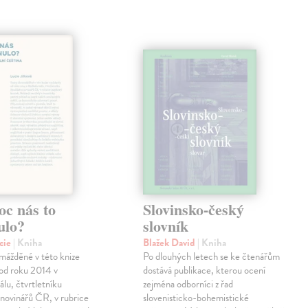
oc nás to
Slovinsko-český
ulo?
slovník
ucie
| Kniha
Blažek David
| Kniha
mážděné v této knize
Po dlouhých letech se ke čtenářům
 od roku 2014 v
dostává publikace, kterou ocení
lu, čtvrtletníku
zejména odborníci z řad
novinářů ČR, v rubrice
slovenisticko-bohemistické