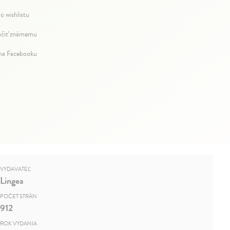
o wishlistu
čiť známemu
 na Facebooku
VYDAVATEĽ
Lingea
POČET STRÁN
912
ROK VYDANIA