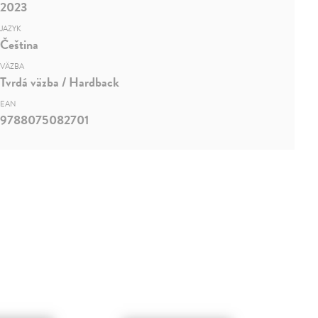
2023
JAZYK
Čeština
VÄZBA
Tvrdá väzba / Hardback
EAN
9788075082701