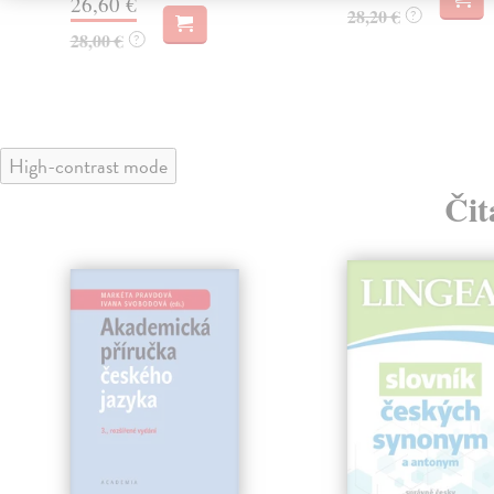
26,60 €
28,20 €
?
28,00 €
?
High-contrast mode
Čit