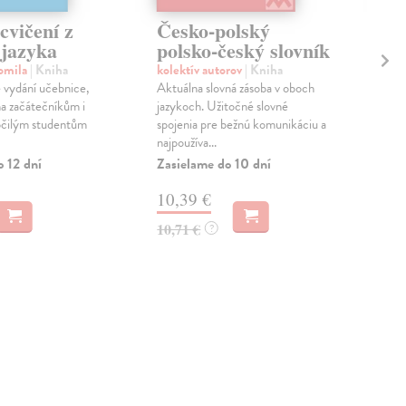
cvičení z
Česko-polský
Fi
 jazyka
polsko-český slovník
fi
sl
omila
| Kniha
kolektív autorov
| Kniha
 vydání učebnice,
Aktuálna slovná zásoba v oboch
kol
na začátečníkům i
jazykoch. Užitočné slovné
Nov
očilým studentům
spojenia pre bežnú komunikáciu a
začí
najpoužíva...
stu
užív
o 12 dní
Zasielame do 10 dní
Do 
10,39 €
14
10,71 €
?
14,