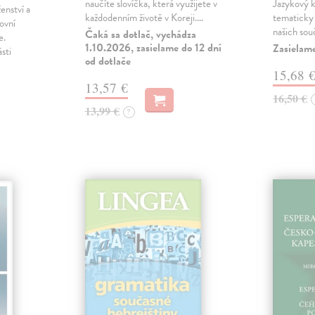
naučíte slovíčka, která využijete v
Jazykový k
enství a
každodenním životě v Koreji.…
tematicky 
lovní
našich so
Čaká sa dotlač, vychádza
e.
1.10.2026, zasielame do 12 dní
Zasielam
sti
od dotlače
15,68 
13,57 €
16,50 €
13,99 €
?