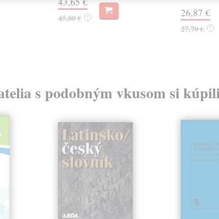
43,65 €
26,87 €
45,00 €
?
27,70 €
?
atelia s podobným vkusom si kúpili