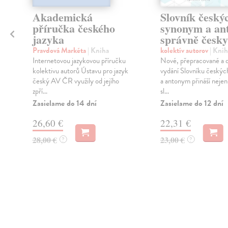
Akademická
Slovník český
příručka českého
synonym a an
jazyka
správně česky
Pravdová Markéta
| Kniha
kolektív autorov
| Knih
Internetovou jazykovou příručku
Nové, přepracované a 
kolektivu autorů Ústavu pro jazyk
vydání Slovníku český
český AV ČR využily od jejího
a antonym přináší nejen 
zpří...
sl...
Zasielame do 14 dní
Zasielame do 12 dní
26,60 €
22,31 €
28,00 €
23,00 €
?
?