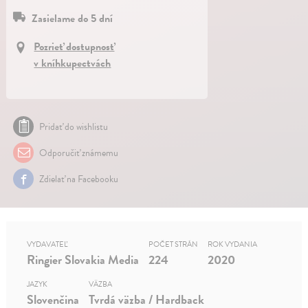
Zasielame do 5 dní
Pozrieť dostupnosť
v kníhkupectvách
Pridať do wishlistu
Odporučiť známemu
Zdielať na Facebooku
VYDAVATEĽ
POČET STRÁN
ROK VYDANIA
Ringier Slovakia Media
224
2020
JAZYK
VÄZBA
Slovenčina
Tvrdá väzba / Hardback