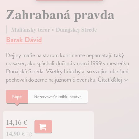
Zahrabaná pravda
Mafiánsky teror v Dunajskej Strede
Barak Dávid
Dejiny mafie na starom kontinente nepamätajú taký
masaker, ako spáchali zločinci v marci 1999 v mestečku
Dunajská Streda. Všetky hriechy aj so svojimi obeťami
pochovali do zeme na južnom Slovensku.
Čítať ďalej
↓
Kúpiť
Rezervovať v kníhkupectve
14,16 €
14,90 €
?