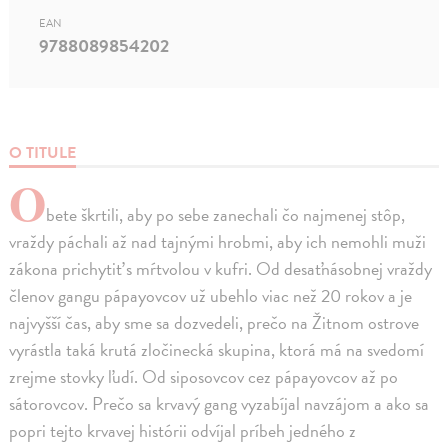
EAN
9788089854202
O TITULE
O
bete škrtili, aby po sebe zanechali čo najmenej stôp,
vraždy páchali až nad tajnými hrobmi, aby ich nemohli muži
zákona prichytiť s mŕtvolou v kufri. Od desaťnásobnej vraždy
členov gangu pápayovcov už ubehlo viac než 20 rokov a je
najvyšší čas, aby sme sa dozvedeli, prečo na Žitnom ostrove
vyrástla taká krutá zločinecká skupina, ktorá má na svedomí
zrejme stovky ľudí. Od siposovcov cez pápayovcov až po
sátorovcov. Prečo sa krvavý gang vyzabíjal navzájom a ako sa
popri tejto krvavej histórii odvíjal príbeh jedného z