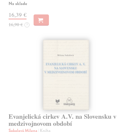
Na sklade
16,39 €
16,90 €
?
Evanjelická cirkev A.V. na Slovensku v
medzivojnovom období
Sokolová Milena
| Kniha