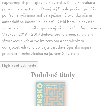
najznámejších policajtov na Slovensku. Kniha Zahrabaná
pravda – krvavý teror v Dunajskej Strede prvý raz prináša
pohľad na vyčíňanie mafie na južnom Slovensku očami
autentického účastníka udalostí. Dávid Barak je novinár
slovensko-maďarského spravodajského portálu Parameter.sk.
V rokoch 2018 – 2019 sledoval súdny proces s gangom
sátorovcov a vďaka svojim zdrojom a spomienkam
dunajskostredského policajta Jaroslava Spišiaka napísal
príbeh otrasného zločinu na južnom Slovensku.
High-contrast mode
Podobné tituly