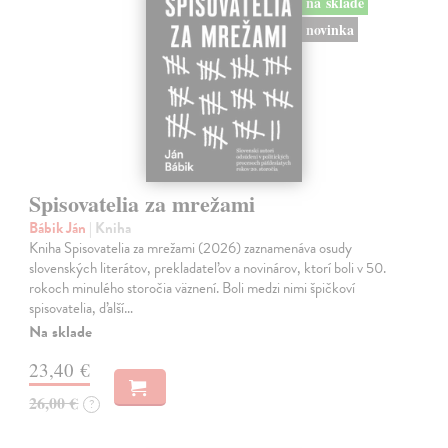
na sklade
novinka
Spisovatelia za mrežami
Bábik Ján
| Kniha
Kniha Spisovatelia za mrežami (2026) zaznamenáva osudy
slovenských literátov, prekladateľov a novinárov, ktorí boli v 50.
rokoch minulého storočia väznení. Boli medzi nimi špičkoví
spisovatelia, ďalší…
Na sklade
23,40 €
26,00 €
?