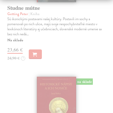
Studne mútne
Getting Peter
| Kniha
Sú ikonickými postavami našej kultúry. Postavili im sochy a
pomenovali po nich ulice, majú svoje nespochybniteľné miesto v
lexikónoch literatúry aj učebniciach, slovenské moderné umenie sa
bez nich nedá…
Na sklade
23,66 €
24,90 €
?
na sklade