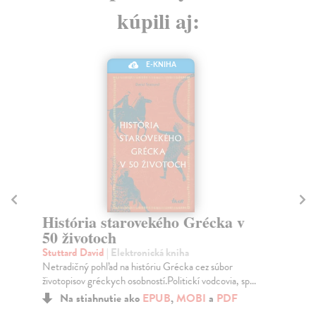
kúpili aj:
E-KNIHA
P
Wi
História starovekého Grécka v
Nov
50 životoch
otc
Stuttard David
| Elektronická kniha
Za
Netradičný pohľad na históriu Grécka cez súbor
životopisov gréckych osobností.Politickí vodcovia, sp...
12
Na stiahnutie ako
EPUB
,
MOBI
a
PDF
12