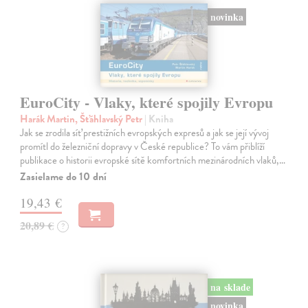
novinka
EuroCity - Vlaky, které spojily Evropu
Harák Martin, Šťáhlavský Petr
| Kniha
Jak se zrodila síť prestižních evropských expresů a jak se její vývoj
promítl do železniční dopravy v České republice? To vám přiblíží
publikace o historii evropské sítě komfortních mezinárodních vlaků,…
Zasielame do 10 dní
19,43 €
20,89 €
?
na sklade
novinka