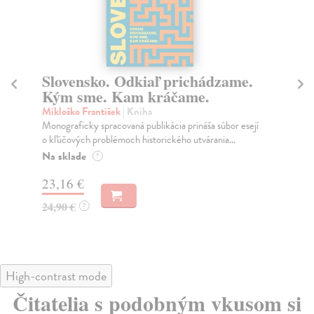
Slovensko. Odkiaľ prichádzame.
St
Kým sme. Kam kráčame.
Oh
Kni
Mikloško František
| Kniha
spo
Monograficky spracovaná publikácia prináša súbor esejí
dom
o kľúčových problémoch historického utvárania...
Na
Na sklade
?
23
23,16 €
25
24,90 €
?
High-contrast mode
Čitatelia s podobným vkusom si