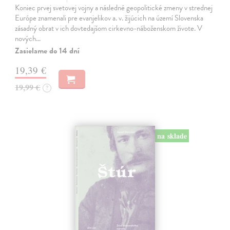
Koniec prvej svetovej vojny a následné geopolitické zmeny v strednej
Európe znamenali pre evanjelikov a. v. žijúcich na území Slovenska
zásadný obrat v ich dovtedajšom cirkevno-náboženskom živote. V
nových…
Zasielame do 14 dní
19,39 €
19,99 €
?
na sklade