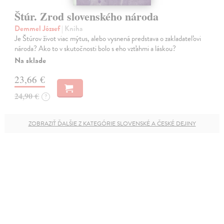
Štúr. Zrod slovenského národa
Demmel József
| Kniha
Je Štúrov život viac mýtus, alebo vysnená predstava o zakladateľovi
národa? Ako to v skutočnosti bolo s eho vzťahmi a láskou?
Na sklade
23,66 €
24,90 €
?
ZOBRAZIŤ ĎALŠIE Z KATEGÓRIE SLOVENSKÉ A ČESKÉ DEJINY