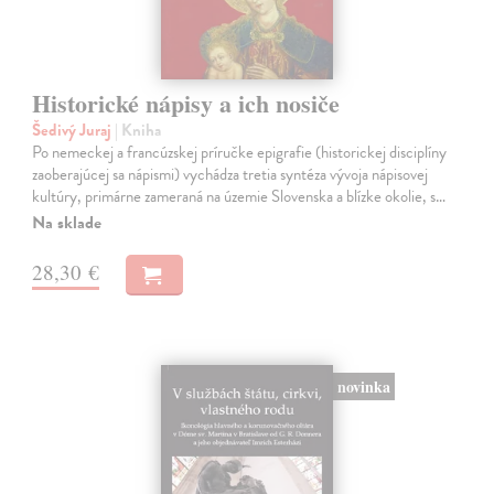
Historické nápisy a ich nosiče
Šedivý Juraj
| Kniha
Po nemeckej a francúzskej príručke epigrafie (historickej disciplíny
zaoberajúcej sa nápismi) vychádza tretia syntéza vývoja nápisovej
kultúry, primárne zameraná na územie Slovenska a blízke okolie, s…
Na sklade
28,30 €
novinka