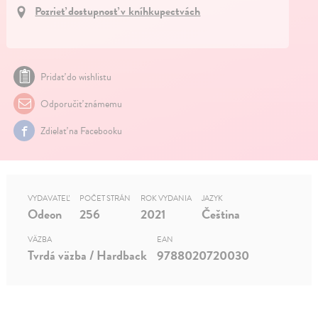
Pozrieť dostupnosť v kníhkupectvách
Pridať do wishlistu
Odporučiť známemu
Zdielať na Facebooku
VYDAVATEĽ
POČET STRÁN
ROK VYDANIA
JAZYK
Odeon
256
2021
Čeština
VÄZBA
EAN
Tvrdá väzba / Hardback
9788020720030