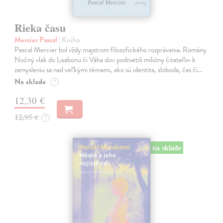
Rieka času
Mercier Pascal
| Kniha
Pascal Mercier bol vždy majstrom filozofického rozprávania. Romány
Nočný vlak do Lisabonu či Váha slov podnietili milióny čitateľov k
zamysleniu sa nad veľkými témami, ako sú identita, sloboda, čas či…
Na sklade
?
12,30 €
12,95 €
?
na sklade