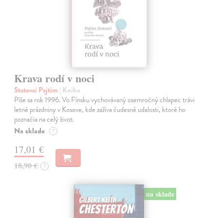
Krava rodí v noci
Statovci Pajtim
| Kniha
Píše sa rok 1996. Vo Fínsku vychovávaný osemročný chlapec trávi
letné prázdniny v Kosove, kde zažíva čudesné udalosti, ktoré ho
poznačia na celý život.
Na sklade
?
17,01 €
18,90 €
?
na sklade