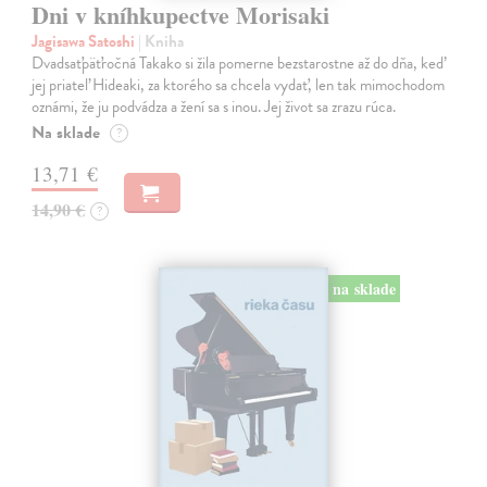
Dni v kníhkupectve Morisaki
Jagisawa Satoshi
| Kniha
Dvadsaťpäťročná Takako si žila pomerne bezstarostne až do dňa, keď
jej priateľ Hideaki, za ktorého sa chcela vydať, len tak mimochodom
oznámi, že ju podvádza a žení sa s inou. Jej život sa zrazu rúca.
Na sklade
?
13,71 €
14,90 €
?
na sklade