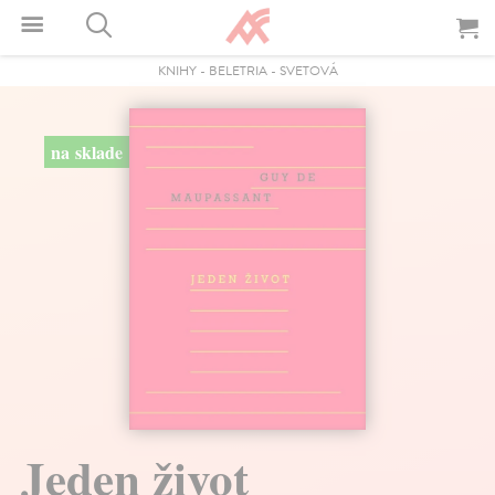
KNIHY
-
BELETRIA
-
SVETOVÁ
na sklade
Jeden život