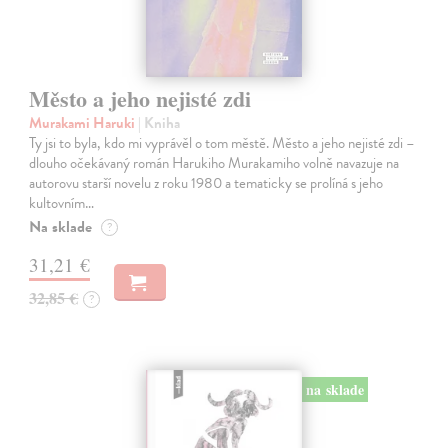
Město a jeho nejisté zdi
Murakami Haruki
| Kniha
Ty jsi to byla, kdo mi vyprávěl o tom městě. Město a jeho nejisté zdi –
dlouho očekávaný román Harukiho Murakamiho volně navazuje na
autorovu starší novelu z roku 1980 a tematicky se prolíná s jeho
kultovním…
Na sklade
?
31,21 €
32,85 €
?
na sklade