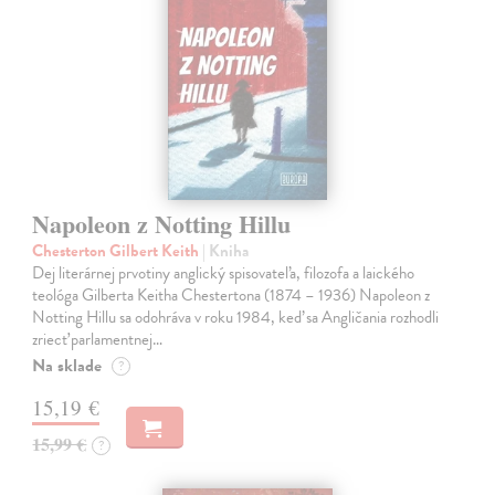
Napoleon z Notting Hillu
Chesterton Gilbert Keith
| Kniha
Dej literárnej prvotiny anglický spisovateľa, filozofa a laického
teológa Gilberta Keitha Chestertona (1874 – 1936) Napoleon z
Notting Hillu sa odohráva v roku 1984, keď sa Angličania rozhodli
zriecť parlamentnej…
Na sklade
?
15,19 €
15,99 €
?