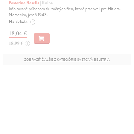
Postorino Rosella
| Kniha
Inšpirované príbehom skutočných žien, ktoré pracovali pre Hitlera.
Nemecko, jeseň 1943.
Na sklade
?
18,04 €
18,99 €
?
ZOBRAZIŤ ĎALŠIE Z KATEGÓRIE SVETOVÁ BELETRIA