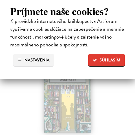
Po trilógii Život Vernona Subutexa sa Virginie Despentes vracia s
Príjmete naše cookies?
románom, ktorý pripomína ultrasúčasnú verziu Nebezpečných
známostí. Ide o príbeh plný hnevu aj útechy, vzdoru aj prijatia.
K prevádzke internetového kníhkupectva Artforum
Na sklade
?
využívame cookies slúžiace na zabezpečenie a meranie
22,33 €
funkčnosti, marketingové účely a zaistenie vášho
maximálneho pohodlia a spokojnosti.
23,50 €
?
NASTAVENIA
SÚHLASÍM
na sklade
novinka