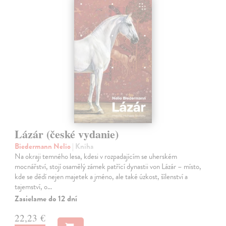
Lázár (české vydanie)
Biedermann Nelio
| Kniha
Na okraji temného lesa, kdesi v rozpadajícím se uherském
mocnářství, stojí osamělý zámek patřící dynastii von Lázár – místo,
kde se dědí nejen majetek a jméno, ale také úzkost, šílenství a
tajemství, o…
Zasielame do 12 dní
22,23 €