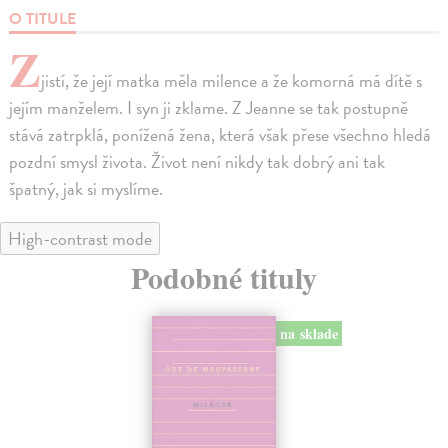
O TITULE
Z
jistí, že její matka měla milence a že komorná má dítě s
jejím manželem. I syn ji zklame. Z Jeanne se tak postupně
stává zatrpklá, ponížená žena, která však přese všechno hledá
pozdní smysl života. Život není nikdy tak dobrý ani tak
špatný, jak si myslíme.
High-contrast mode
Podobné tituly