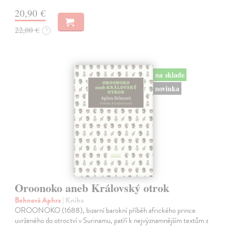
20,90 €
22,00 €
?
na sklade
novinka
Oroonoko aneb Královský otrok
Behnová Aphra
| Kniha
OROONOKO (1688), bizarní barokní příběh afrického prince
uvrženého do otroctví v Surinamu, patří k nejvýznamnějším textům z