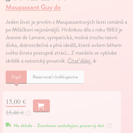
Maupassant Guy de
Jeden život je prvním z Maupassantových šesti románů a
po Miláčkovi nejznámější. Hrdinkou díla z roku 1883 je
Jeanne de Lamare, sympatická, možná trochu naivní
dívka, dobrosrdečná a plná ideálů, které ovšem během
svého života postupně ztrácí… Z manžela se vyklube
skrblík a notorický proutník.
Čítať ďalej
↓
Kúpiť
Rezervovať v kníhkupectve
15,00 €
15,46 €
?
Na sklade – Zasielame nasledujúci pracovný deň
?