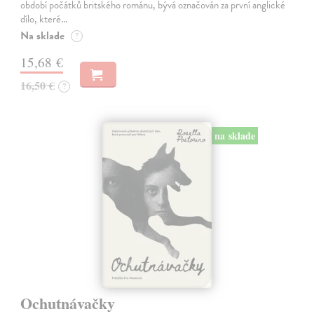
období počátků britského románu, bývá označován za první anglické
dílo, které…
Na sklade
?
15,68 €
16,50 €
?
na sklade
Ochutnávačky