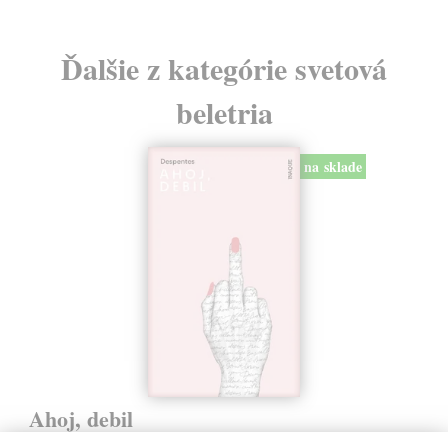
Ďalšie z kategórie svetová
beletria
na sklade
Ahoj, debil
Despentes Virginie
| Kniha