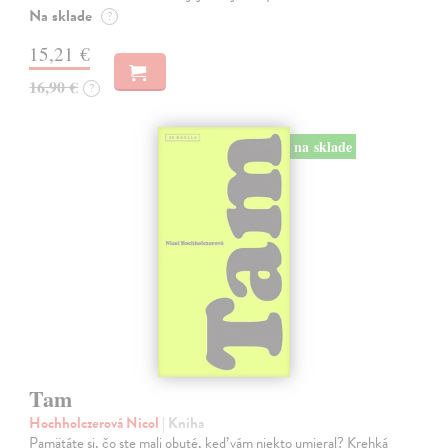
Na sklade
?
15,21 €
16,90 €
?
na sklade
Tam
Hochholczerová Nicol
| Kniha
Pamätáte si, čo ste mali obuté, keď vám niekto umieral? Krehká