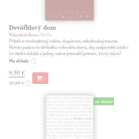
Deväťhlavý dom
Valentová Anna
| Kniha
Príbeh o mnohodetnej rodine, dospievaní, náboženskej traume.
Román pozýva na obhliadku rodinného domu, aby zodpovedal otázku:
čo všetko dokáže o jednej rodine prezradiť priestor, ktorý obýva?
Na sklade
?
9,50 €
10,00 €
?
na sklade