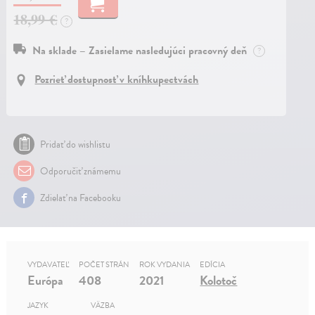
18,99 €
?
Na sklade – Zasielame nasledujúci pracovný deň
?
Pozrieť dostupnosť v kníhkupectvách
Pridať do wishlistu
Odporučiť známemu
Zdielať na Facebooku
VYDAVATEĽ
POČET STRÁN
ROK VYDANIA
EDÍCIA
Európa
408
2021
Kolotoč
JAZYK
VÄZBA