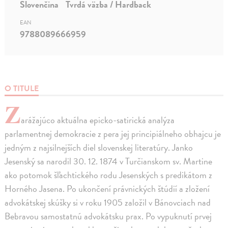
Slovenčina
Tvrdá väzba / Hardback
EAN
9788089666959
O TITULE
Z
arážajúco aktuálna epicko-satirická analýza
parlamentnej demokracie z pera jej principiálneho obhajcu je
jedným z najsilnejších diel slovenskej literatúry. Janko
Jesenský sa narodil 30. 12. 1874 v Turčianskom sv. Martine
ako potomok šľachtického rodu Jesenských s predikátom z
Horného Jasena. Po ukončení právnických štúdií a zložení
advokátskej skúšky si v roku 1905 založil v Bánovciach nad
Bebravou samostatnú advokátsku prax. Po vypuknutí prvej