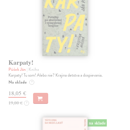
Karpaty!
Púček Ján
| Kniha
Karpaty! Tu som! Alebo nie? Krajina detstva a dospievania.
Na sklade
?
18,05 €
19,00 €
?
na sklade