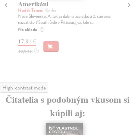
Amerikáni
T
Hudák Tomáš
| Kniha
Ca
Nové Slovensko. Aj tak sa dala na začiatku 20. storočia
Zro
nazvať štvrť South Side v Pittsburghu, kde s...
súč
Na sklade
Na
?
17,91 €
17
19,90 €
18
?
High-contrast mode
Čitatelia s podobným vkusom si
kúpili aj: