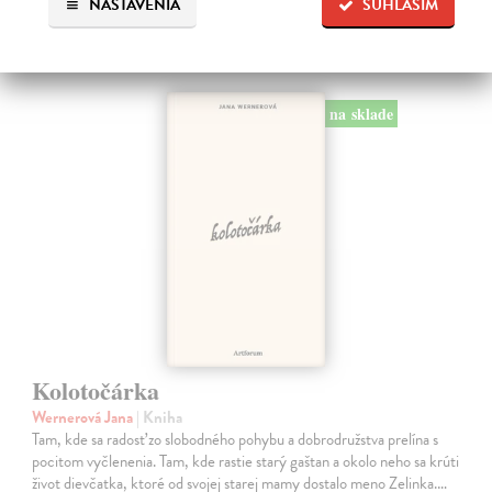
Ďalšie z kategórie slovenská
NASTAVENIA
SÚHLASÍM
beletria
na sklade
Kolotočárka
Wernerová Jana
| Kniha
Tam, kde sa radosť zo slobodného pohybu a dobrodružstva prelína s
pocitom vyčlenenia. Tam, kde rastie starý gaštan a okolo neho sa krúti
život dievčatka, ktoré od svojej starej mamy dostalo meno Zelinka.…