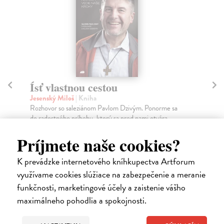
Ísť vlastnou cestou
T
K
Jesenský Miloš
| Kniha
Rozhovor so saleziánom Pavlom Dzivým. Ponorme sa
Iša
do radostného príbehu, ktorý sa pred nami otvára.
Pre
zák
Do 5 dní
Príjmete naše cookies?
Do
12,51 €
11
K prevádzke internetového kníhkupectva Artforum
12,90 €
?
využívame cookies slúžiace na zabezpečenie a meranie
11
funkčnosti, marketingové účely a zaistenie vášho
maximálneho pohodlia a spokojnosti.