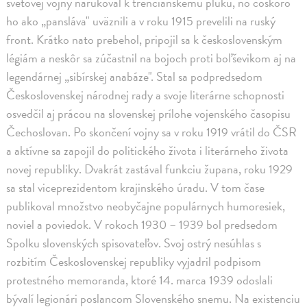
svetovej vojny narukoval k trenčianskemu pluku, no čoskoro
ho ako „pansláva" uväznili a v roku 1915 prevelili na ruský
front. Krátko nato prebehol, pripojil sa k československým
légiám a neskôr sa zúčastnil na bojoch proti boľševikom aj na
legendárnej „sibírskej anabáze". Stal sa podpredsedom
Československej národnej rady a svoje literárne schopnosti
osvedčil aj prácou na slovenskej prílohe vojenského časopisu
Čechoslovan. Po skončení vojny sa v roku 1919 vrátil do ČSR
a aktívne sa zapojil do politického života i literárneho života
novej republiky. Dvakrát zastával funkciu župana, roku 1929
sa stal viceprezidentom krajinského úradu. V tom čase
publikoval množstvo neobyčajne populárnych humoresiek,
noviel a poviedok. V rokoch 1930 – 1939 bol predsedom
Spolku slovenských spisovateľov. Svoj ostrý nesúhlas s
rozbitím Československej republiky vyjadril podpisom
protestného memoranda, ktoré 14. marca 1939 odoslali
bývalí legionári poslancom Slovenského snemu. Na existenciu