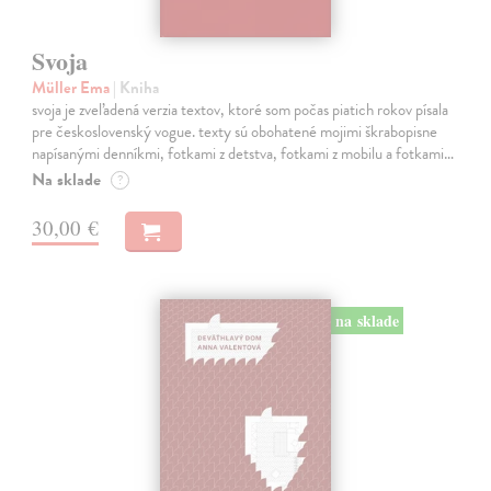
Svoja
Müller Ema
| Kniha
svoja je zveľadená verzia textov, ktoré som počas piatich rokov písala
pre československý vogue. texty sú obohatené mojimi škrabopisne
napísanými denníkmi, fotkami z detstva, fotkami z mobilu a fotkami…
Na sklade
?
30,00 €
na sklade