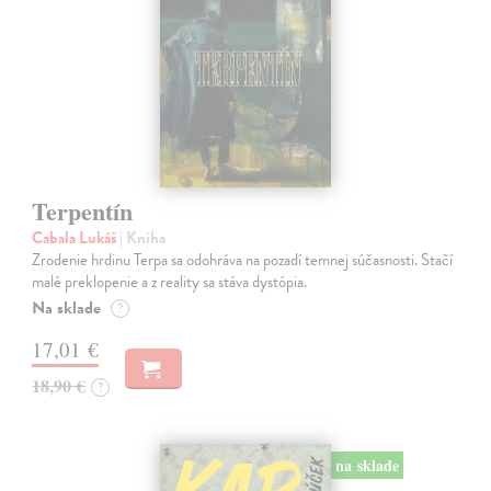
Terpentín
Cabala Lukáš
| Kniha
Zrodenie hrdinu Terpa sa odohráva na pozadí temnej súčasnosti. Stačí
malé preklopenie a z reality sa stáva dystópia.
Na sklade
?
17,01 €
18,90 €
?
na sklade