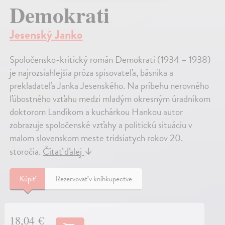
Demokrati
Jesenský Janko
Spoločensko-kritický román Demokrati (1934 – 1938)
je najrozsiahlejšia próza spisovateľa, básnika a
prekladateľa Janka Jesenského. Na príbehu nerovného
ľúbostného vzťahu medzi mladým okresným úradníkom
doktorom Landíkom a kuchárkou Hankou autor
zobrazuje spoločenské vzťahy a politickú situáciu v
malom slovenskom meste tridsiatych rokov 20.
storočia.
Čítať ďalej
↓
Kúpiť
Rezervovať v kníhkupectve
18,04 €