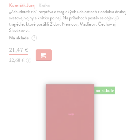
Kumičák Juraj
| Kniha
„Zabudnuté zlo“ rozpráva o tragických udalostiach z obdobia druhej
svetovej vojny a krátko po nej. Na príbehoch postáv sa objavujú
tragédie, ktoré postihli Židov, Nemcov, Maďarov, Čechov aj
Slovákov v…
Na sklade
?
21,47 €
22,60 €
?
na sklade