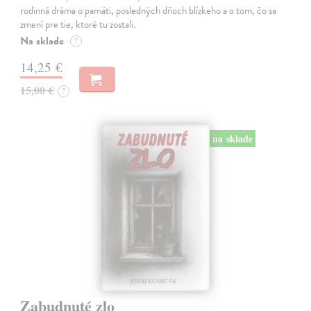
rodinná dráma o pamäti, posledných dňoch blízkeho a o tom, čo sa
zmení pre tie, ktoré tu zostali.
Na sklade
?
14,25 €
15,00 €
?
na sklade
Zabudnuté zlo