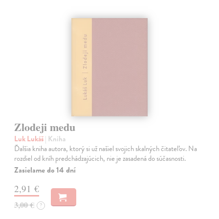
Zlodeji medu
Luk Lukáš
| Kniha
Ďalšia kniha autora, ktorý si už našiel svojich skalných čitateľov. Na
rozdiel od kníh predchádzajúcich, nie je zasadená do súčasnosti.
Zasielame do 14 dní
2,91 €
3,00 €
?