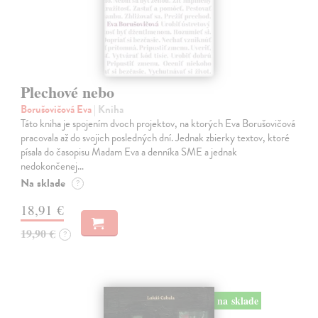
Plechové nebo
Borušovičová Eva
| Kniha
Táto kniha je spojením dvoch projektov, na ktorých Eva Borušovičová
pracovala až do svojich posledných dní. Jednak zbierky textov, ktoré
písala do časopisu Madam Eva a denníka SME a jednak
nedokončenej…
Na sklade
?
18,91 €
19,90 €
?
na sklade