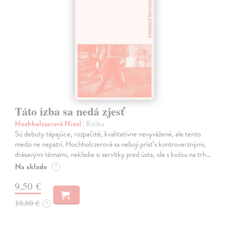
Táto izba sa nedá zjesť
Hochholczerová Nicol
| Kniha
Sú debuty tápajúce, rozpačité, kvalitatívne nevyvážené, ale tento
medzi ne nepatrí. Hochholczerová sa nebojí prísť s kontroverznými,
drásavými témami, nekladie si servítky pred ústa, ide s kožou na trh…
Na sklade
?
9,50 €
10,00 €
?