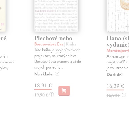
oré
Plechové nebo
Hana (s
vydanie
Borušovičová Eva
| Kniha
Táto kniha je spojením dvoch
Mornštajnov
projektov, na ktorých Eva
o len
Ak existuje n
Borušovičová pracovala až do
pom zmení
ozajstnosť ľu
svojich posledný...
ylov,
je to utrpenie.
Na sklade
Do 6 dní
?
18,91 €
16,39 €
19,90 €
?
16,90 €
?