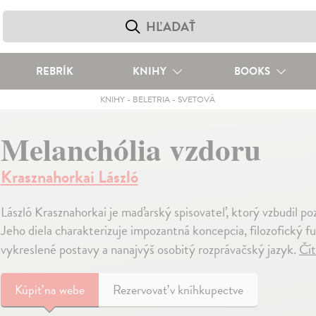
REBRÍK
KNIHY
BOOKS
KNIHY
-
BELETRIA
-
SVETOVÁ
Melanchólia vzdoru
Krasznahorkai László
László Krasznahorkai je maďarský spisovateľ, ktorý vzbudil po
Jeho diela charakterizuje impozantná koncepcia, filozofický f
vykreslené postavy a nanajvýš osobitý rozprávačský jazyk.
Čít
Kúpiť
na webe
Rezervovať v kníhkupectve