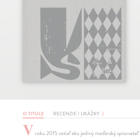
O TITULE
RECENZIE / UKÁŽKY
2
V
roku 2015 zatiaľ ako jediný maďarský spisovate