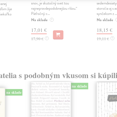
snov, je skutočný svet tou
sedemdesiaty
vanej
najnepravdepodobnejšou ríšou.“
storočia aj s
ďom žije
Päťročný c...
synčekom z ...
niekoľko
Na sklade
Na sklade
?
17,01 €
18,15 €
17,90 €
19,11 €
?
?
atelia s podobným vkusom si kúpili
na sklade
na sklade