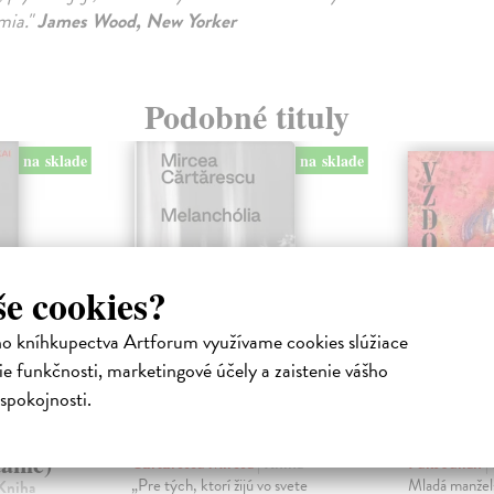
mia."
James Wood, New Yorker
Podobné tituly
na sklade
na sklade
še cookies?
ho kníhkupectva Artforum využívame cookies slúžiace
e funkčnosti, marketingové účely a zaistenie vášho
spokojnosti.
o
Melanchólia
Vzdor
anie)
Cărtărescu Mircea
| Kniha
Fuks Julián
|
„Pre tých, ktorí žijú vo svete
Mladá manžels
 Kniha