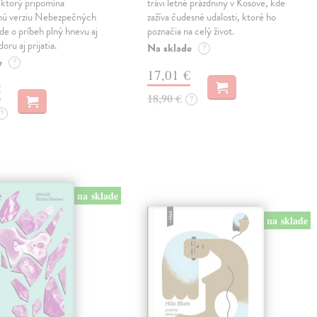
ktorý pripomína
trávi letné prázdniny v Kosove, kde
snú verziu Nebezpečných
zažíva čudesné udalosti, ktoré ho
Ide o príbeh plný hnevu aj
poznačia na celý život.
oru aj prijatia.
Na sklade
?
e
?
17,01 €
€
18,90 €
?
?
na sklade
na sklade