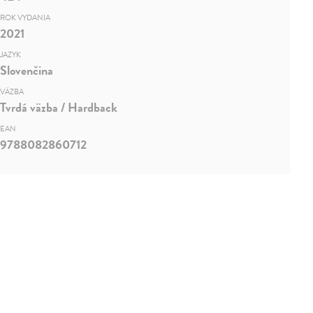
ROK VYDANIA
2021
JAZYK
Slovenčina
VÄZBA
Tvrdá väzba / Hardback
EAN
9788082860712