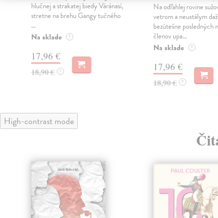
hlučnej a strakatej biedy Váránasí,
Na odľahlej rovine sužo
stretne na brehu Gangy tučného
vetrom a neustálym daž
...
bezútešne posledných 
členov upa...
Na sklade
?
Na sklade
?
17,96 €
17,96 €
18,90 €
?
18,90 €
?
High-contrast mode
Čit
klade