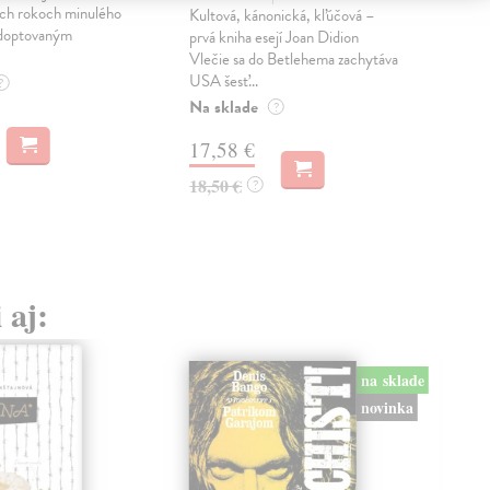
ch rokoch minulého
Sub
Kultová, kánonická, kľúčová –
 adoptovaným
vra
prvá kniha esejí Joan Didion
prip
Vlečie sa do Betlehema zachytáva
USA šesť...
Na 
?
Na sklade
?
22
17,58 €
23,
18,50 €
?
 aj:
na sklade
novinka