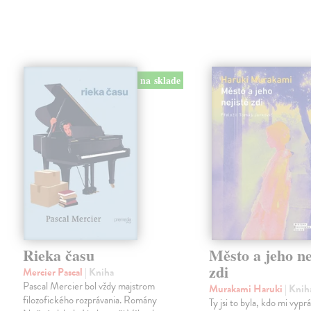
na sklade
Rieka času
Město a jeho ne
zdi
Mercier Pascal
| Kniha
Pascal Mercier bol vždy majstrom
Murakami Haruki
| Knih
filozofického rozprávania. Romány
Ty jsi to byla, kdo mi vypr