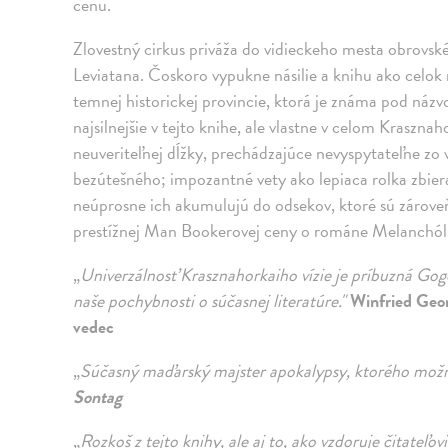
cenu.
Zlovestný cirkus priváža do vidieckeho mesta obrovsk
Leviatana. Čoskoro vypukne násilie a knihu ako celok 
temnej historickej provincie, ktorá je známa pod názvo
najsilnejšie v tejto knihe, ale vlastne v celom Kraszna
neuveriteľnej dĺžky, prechádzajúce nevyspytateľne z
bezútešného; impozantné vety ako lepiaca rolka zbie
neúprosne ich akumulujú do odsekov, ktoré sú zárov
prestížnej Man Bookerovej ceny o románe Melanchól
„
Univerzálnosť Krasznahorkaiho vízie je príbuzná Go
naše pochybnosti o súčasnej literatúre."
Winfried Geor
vedec
„
Súčasný maďarský majster apokalypsy, ktorého možn
Sontag
„
Rozkoš z tejto knihy, ale aj to, ako vzdoruje čitateľov