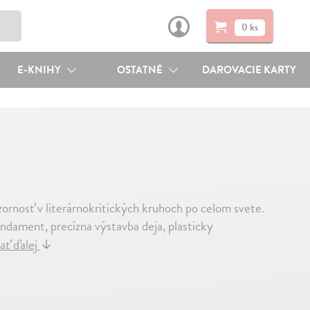
0 ks
E-KNIHY
OSTATNÉ
DAROVACIE KARTY
zornosť v literárnokritických kruhoch po celom svete.
undament, precízna výstavba deja, plasticky
ať ďalej
↓