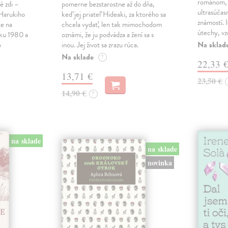
románom, 
é zdi –
pomerne bezstarostne až do dňa,
ultrasúča
Harukiho
keď jej priateľ Hideaki, za ktorého sa
známostí. 
e na
chcela vydať, len tak mimochodom
útechy, vzd
oku 1980 a
oznámi, že ju podvádza a žení sa s
Na sklad
o
inou. Jej život sa zrazu rúca.
Na sklade
?
22,33 
13,71 €
23,50 €
14,90 €
?
na sklade
na sklade
novinka