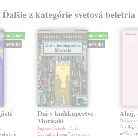
Ďalšie z kategórie svetová beletria
na sklade
na sklade
novinka
novinka
jisté
Dni v kníhkupectve
Ahoj, 
Morisaki
Despentes
Po trilógi
a
Jagisawa Satoshi
| Kniha
sa Virgini
ávěl o tom
Dvadsaťpäťročná Takako si žila