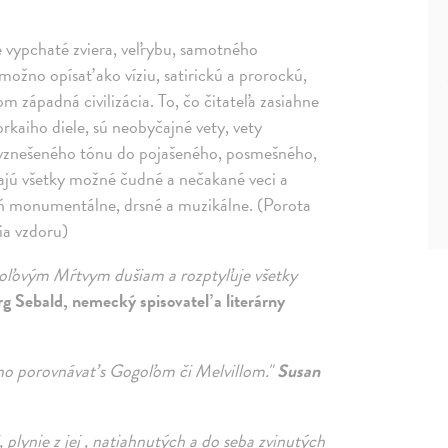
é vypchaté zviera, veľrybu, samotného
možno opísať ako víziu, satirickú a prorockú,
m západná civilizácia. To, čo čitateľa zasiahne
horkaiho diele, sú neobyčajné vety, vety
o vznešeného tónu do pojašeného, posmešného,
rajú všetky možné čudné a nečakané veci a
eň monumentálne, drsné a muzikálne.
(Porota
ia vzdoru)
goľovým Mŕtvym dušiam a rozptyľuje všetky
g Sebald, nemecký spisovateľ a literárny
o porovnávať s Gogoľom či Melvillom."
Susan
i, plynie z jej , natiahnutých a do seba zvinutých