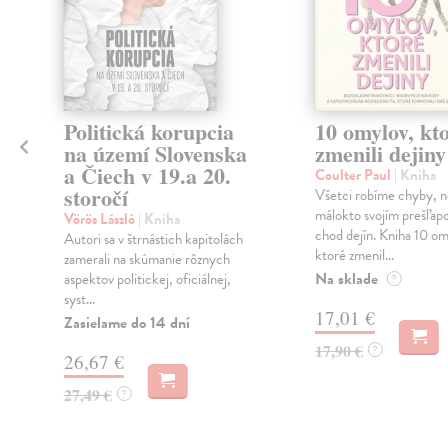
Politická korupcia
10 omylov, kt
na území Slovenska
zmenili dejiny
a Čiech v 19.a 20.
Coulter Paul
| Kniha
storočí
Všetci robíme chyby, n
málokto svojím prešľa
Vörös László
| Kniha
a
chod dejín. Kniha 10 om
Autori sa v štrnástich kapitolách
ktoré zmenil...
zamerali na skúmanie rôznych
Na sklade
aspektov politickej, oficiálnej,
?
syst...
17,01 €
Zasielame do 14 dní
17,90 €
?
26,67 €
27,49 €
?