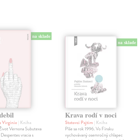
na sklade
na sklade
debil
Krava rodí v noci
 Virginie
| Kniha
Statovci Pajtim
| Kniha
i Život Vernona Subutexa
Píše sa rok 1996. Vo Fínsku
e Despentes vracia s
vychovávaný osemročný chlapec