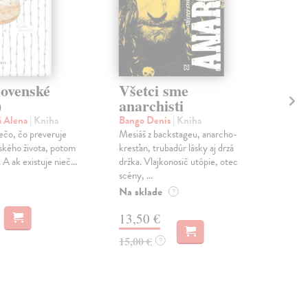
lovenské
Všetci sme
V 
)
anarchisti
po
á Alena
| Kniha
Bango Denis
| Kniha
Švá
iečo, čo preveruje
Mesiáš z backstageu, anarcho-
Knih
dského života, potom
kresťan, trubadúr lásky aj drzá
post
 A ak existuje nieč...
držka. Vlajkonosič utópie, otec
den
scény, ...
pozo
Na sklade
Na 
?
13,50 €
14
15,00 €
16,
?