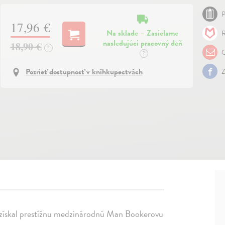
P
17,96 €
Na sklade – Zasielame
R
nasledujúci pracovný deň
18,90 €
?
O
?
Pozrieť dostupnosť v kníhkupectvách
Z
ľ získal prestížnu medzinárodnú Man Bookerovu