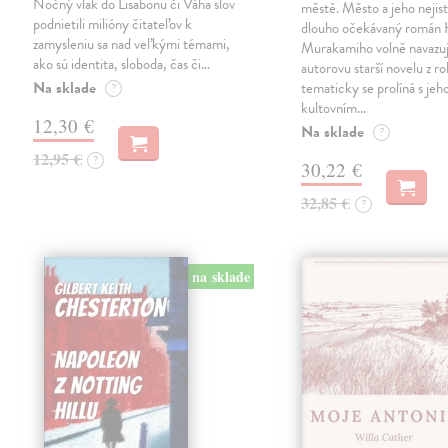
Nočný vlak do Lisabonu či Váha slov
městě. Město a jeho nejist
podnietili milióny čitateľov k
dlouho očekávaný román 
zamysleniu sa nad veľkými témami,
Murakamiho volně navazuj
ako sú identita, sloboda, čas či…
autorovu starší novelu z r
Na sklade
tematicky se prolíná s jeh
?
kultovním…
12,30 €
Na sklade
?
12,95 €
?
30,22 €
32,85 €
?
na sklade