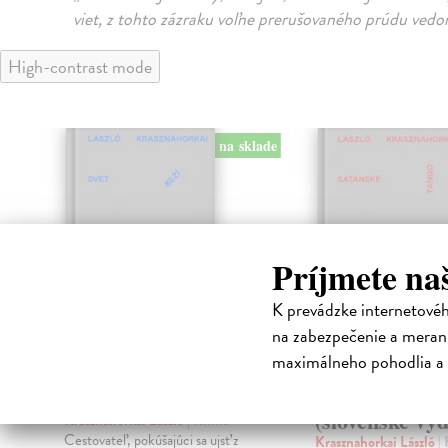
viet, z tohto zázraku voľne prerušovaného prúdu vedo
High-contrast mode
na sklade
klade
Príjmete na
K prevádzke internetové
na zabezpečenie a merani
maximálneho pohodlia a 
Svet beží
Satanské tang
(slovenské vyd
Krasznahorkai László
| Kniha
w
Cestovateľ, pokúšajúci sa ujsť z
Krasznahorkai László
|