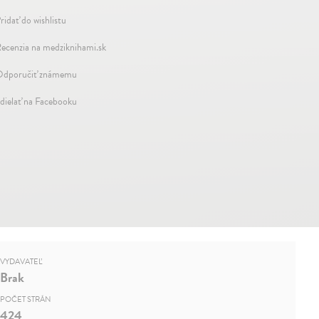
ridať do wishlistu
ecenzia na medziknihami.sk
dporučiť známemu
dielať na Facebooku
VYDAVATEĽ
Brak
POČET STRÁN
424