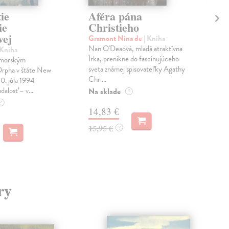
ie
Aféra pána
Zr
ie
Christieho
Mił
vej
Čer
Gramont Nina de
| Kniha
Teod
Nan O'Deaová, mladá atraktívna
 Kniha
rodi
Írka, prenikne do fascinujúceho
ímorským
žiad
sveta známej spisovateľky Agathy
rpha v štáte New
Chri...
Do 
30. júla 1994
dalosť – v...
Na sklade
?
13
?
14,83 €
13,
15,95 €
?
ry