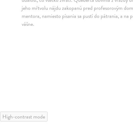
jeho mŕtvolu nájdu zakopanú pred profesorovým dom
mentora, namiesto písania sa pustí do pátrania, a na 
vášne.
High-contrast mode