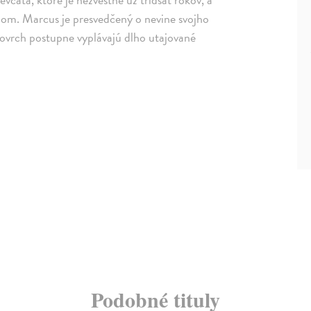
om. Marcus je presvedčený o nevine svojho
povrch postupne vyplávajú dlho utajované
Podobné tituly