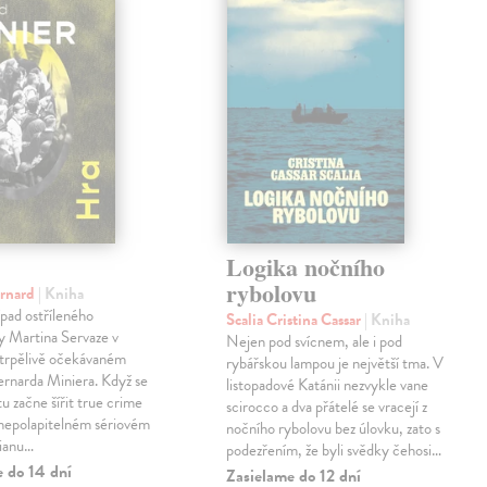
Logika nočního
rybolovu
ernard
| Kniha
pad ostříleného
Scalia Cristina Cassar
| Kniha
ty Martina Servaze v
Nejen pod svícnem, ale i pod
trpělivě očekávaném
rybářskou lampou je největší tma. V
Bernarda Miniera. Když se
listopadové Katánii nezvykle vane
tu začne šířit true crime
scirocco a dva přátelé se vracejí z
 nepolapitelném sériovém
nočního rybolovu bez úlovku, zato s
lianu…
podezřením, že byli svědky čehosi…
e do 14 dní
Zasielame do 12 dní