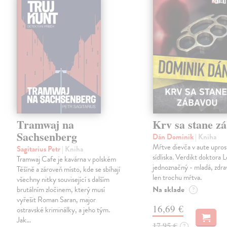
Tramwaj na
Krv sa stane z
Sachsenberg
Dán Dominik
| Kniha
Mŕtve dievča v aute upros
Sagitarius Petr
| Kniha
sídliska. Verdikt doktora 
Tramwaj Cafe je kavárna v polském
jednoznačný - mladá, zdra
Těšíně a zároveň místo, kde se sbíhají
len trochu mŕtva.
všechny nitky související s dalším
Na sklade
brutálním zločinem, který musí
?
vyřešit Roman Saran, major
16,69 €
ostravské kriminálky, a jeho tým.
Jak…
17,95 €
?