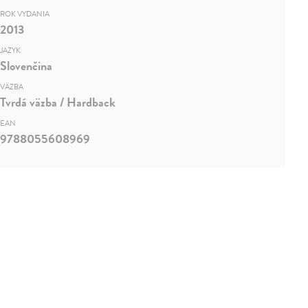
ROK VYDANIA
2013
JAZYK
Slovenčina
VÄZBA
Tvrdá väzba / Hardback
EAN
9788055608969