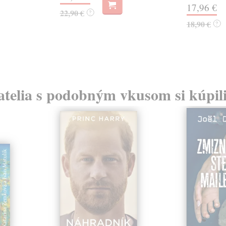
17,96 €
22,90 €
?
18,90 €
?
atelia s podobným vkusom si kúpili