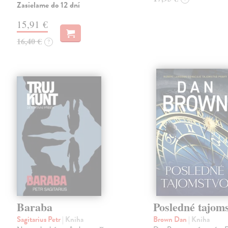
Zasielame do 12 dní
15,91 €
16,40 €
?
Baraba
Posledné tajom
Sagitarius Petr
| Kniha
Brown Dan
| Kniha