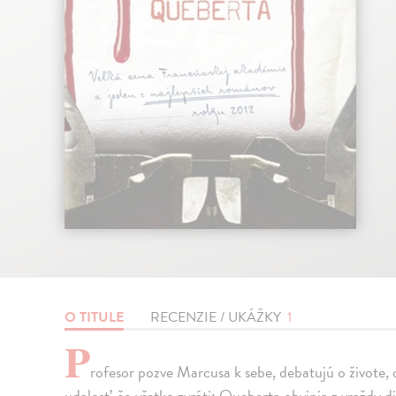
O TITULE
RECENZIE / UKÁŽKY
1
P
rofesor pozve Marcusa k sebe, debatujú o živote, o
udalosť, čo všetko zvráti: Queberta obvinia z vraždy di