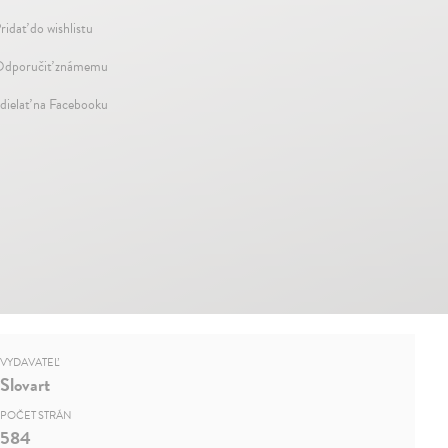
ridať do wishlistu
dporučiť známemu
dielať na Facebooku
VYDAVATEĽ
Slovart
POČET STRÁN
584