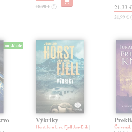
18,90 €
21,33 
?
21,99 €
na sklade
stvo
Výkriky
Prekli
Horst Jorn Lier, Fjell Jan-Erik
|
Červenák 