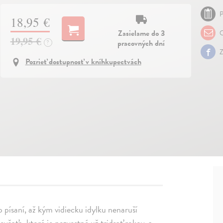
P
18,95 €
Zasielame do 3
O
19,95 €
pracovných dní
?
Z
Pozrieť dostupnosť v kníhkupectvách
 písaní, až kým vidiecku idylku nenaruší
evčaťa, ktoré je nezvestné už tridsať rokov, a