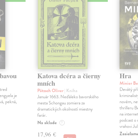
ábavou
Katova dcéra a čierny
Hra
mních
Minier B
tred
Devátý pří
Pötzsch Oliver
| Kniha
Lengyela je
kriminalis
Január 1663. Neďaleko bavorského
vá, pekná,
novém, ne
mesta Schongau zomiera za
thrilleru 
dramatických okolností miestny
na interne
farár.
podcast o
Na sklade
?
vrahovi Ju
Zasielam
17,96 €