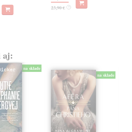
23,90 €
?
 aj:
na sklade
na sklade