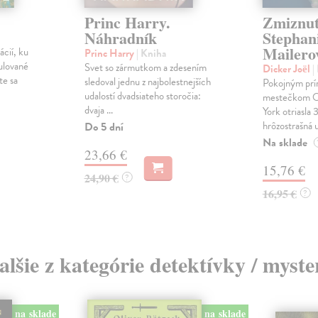
Princ Harry.
Zmiznut
Náhradník
Stephan
Mailero
ácií, ku
Princ Harry
| Kniha
ulované
Svet so zármutkom a zdesením
Dicker Joël
|
te sa
sledoval jednu z najbolestnejších
Pokojným pr
udalostí dvadsiateho storočia:
mestečkom O
dvaja ...
York otriasla 
hrôzostrašná u
Do 5 dní
Na sklade
23,66 €
15,76 €
24,90 €
?
16,95 €
?
alšie z kategórie detektívky / myste
na sklade
na sklade