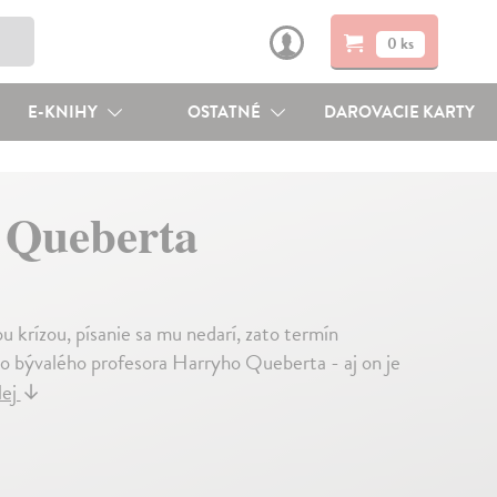
0 ks
E-KNIHY
OSTATNÉ
DAROVACIE KARTY
 Queberta
krízou, písanie sa mu nedarí, zato termín
jho bývalého profesora Harryho Queberta - aj on je
lej
↓