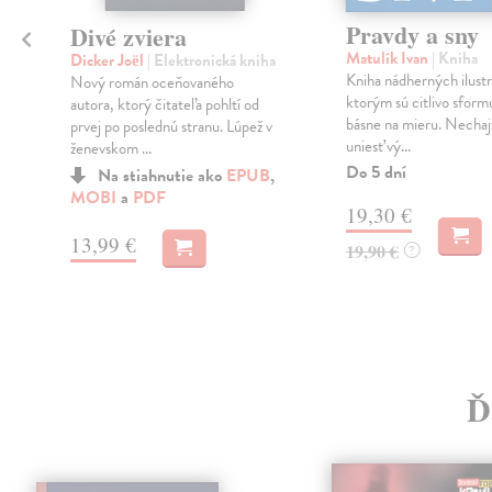
Pravdy a sny
Divé zviera
Matulík Ivan
| Kniha
Dicker Joël
| Elektronická kniha
Kniha nádherných ilustr
Nový román oceňovaného
ktorým sú citlivo sform
autora, ktorý čitateľa pohltí od
básne na mieru. Nechaj
prvej po poslednú stranu. Lúpež v
uniesť vý...
ženevskom ...
a
Do 5 dní
Na stiahnutie ako
EPUB
,
MOBI
a
PDF
19,30 €
13,99 €
19,90 €
?
Ď