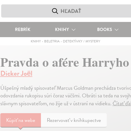
REBRÍK
KNIHY
BOOKS
KNIHY
-
BELETRIA
-
DETEKTÍVKY / MYSTERY
Pravda o afére Harryho
Dicker Joël
Úšpešný mladý spisovateľ Marcus Goldman prechádza tvorivou 
odovzdania rukopisu súri čoraz väčšmi. Obráti sa teda na svo
slávnym spisovateľom, no žije už v ústraní na vidieku.
Čítať ďa
Kúpiť
na webe
Rezervovať v kníhkupectve