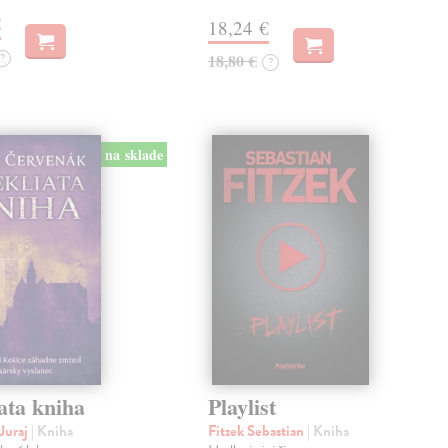
€
18,24 €
?
18,80 €
?
na sklade
ata kniha
Playlist
Juraj
| Kniha
Fitzek Sebastian
| Kniha