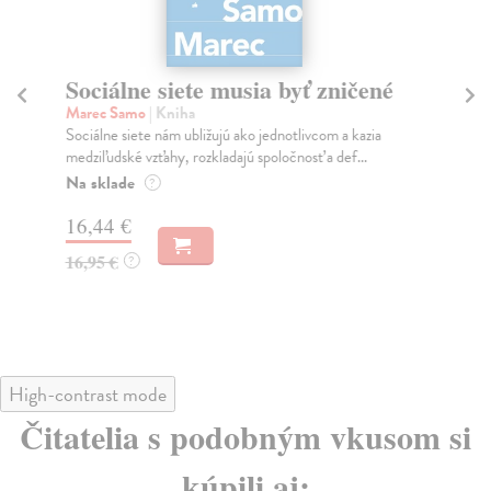
Sociálne siete musia byť zničené
S
K
Marec Samo
| Kniha
Sociálne siete nám ubližujú ako jednotlivcom a kazia
Mik
medziľudské vzťahy, rozkladajú spoločnosť a def...
Mon
o k
Na sklade
?
Na
16,44 €
23
16,95 €
?
24
High-contrast mode
Čitatelia s podobným vkusom si
kúpili aj: