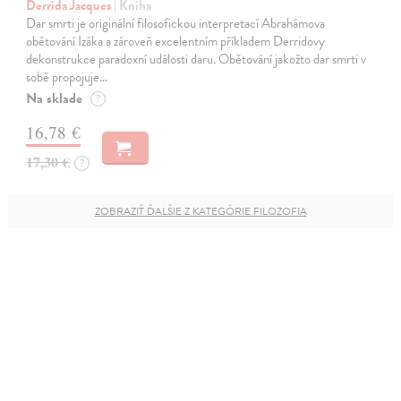
Derrida Jacques
| Kniha
Dar smrti je originální filosofickou interpretací Abrahámova
obětování Izáka a zároveň excelentním příkladem Derridovy
dekonstrukce paradoxní události daru. Obětování jakožto dar smrti v
sobě propojuje…
Na sklade
?
16,78 €
17,30 €
?
ZOBRAZIŤ ĎALŠIE Z KATEGÓRIE FILOZOFIA