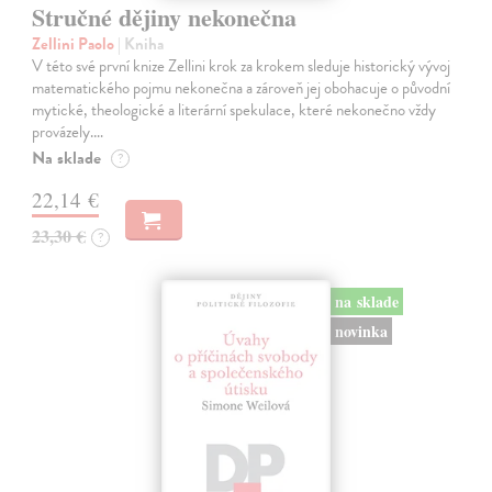
Stručné dějiny nekonečna
Zellini Paolo
| Kniha
V této své první knize Zellini krok za krokem sleduje historický vývoj
matematického pojmu nekonečna a zároveň jej obohacuje o původní
mytické, theologické a literární spekulace, které nekonečno vždy
provázely.…
Na sklade
?
22,14 €
23,30 €
?
na sklade
novinka