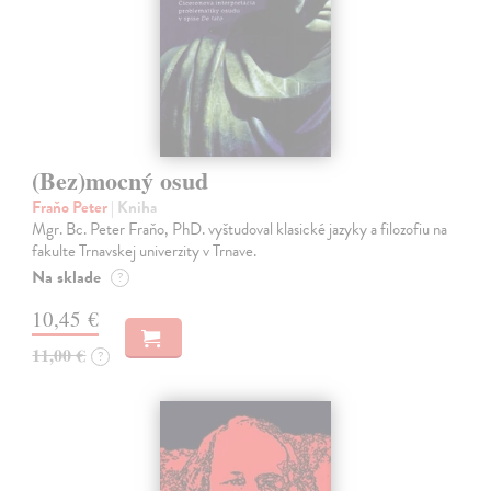
(Bez)mocný osud
Fraňo Peter
| Kniha
Mgr. Bc. Peter Fraňo, PhD. vyštudoval klasické jazyky a filozofiu na
fakulte Trnavskej univerzity v Trnave.
Na sklade
?
10,45 €
11,00 €
?