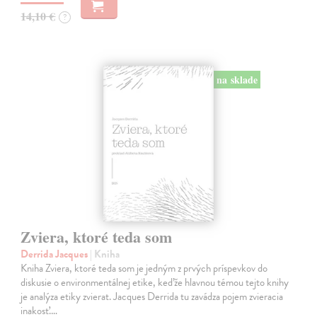
14,10 €
?
na sklade
Zviera, ktoré teda som
Derrida Jacques
| Kniha
Kniha Zviera, ktoré teda som je jedným z prvých príspevkov do
diskusie o environmentálnej etike, keďže hlavnou témou tejto knihy
je analýza etiky zvierat. Jacques Derrida tu zavádza pojem zvieracia
inakosť.…