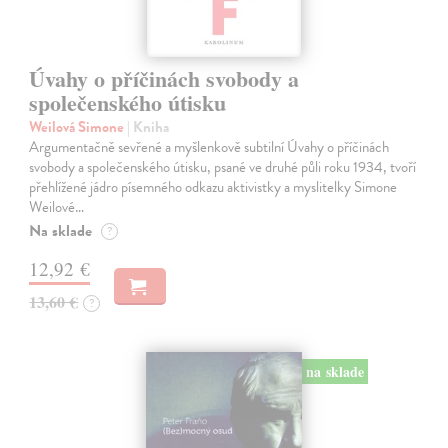
Úvahy o příčinách svobody a
společenského útisku
Weilová Simone
| Kniha
Argumentačně sevřené a myšlenkově subtilní Úvahy o příčinách
svobody a společenského útisku, psané ve druhé půli roku 1934, tvoří
přehlížené jádro písemného odkazu aktivistky a myslitelky Simone
Weilové…
Na sklade
?
12,92 €
13,60 €
?
na sklade