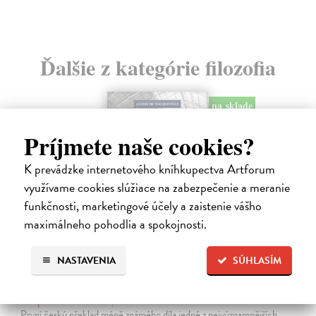
Ďalšie z kategórie filozofia
na sklade
novinka
Príjmete naše cookies?
K prevádzke internetového kníhkupectva Artforum
využívame cookies slúžiace na zabezpečenie a meranie
funkčnosti, marketingové účely a zaistenie vášho
maximálneho pohodlia a spokojnosti.
NASTAVENIA
SÚHLASÍM
Memoár o chudobě
Tocqueville Alexis de
| Kniha
První český překlad méně známého díla jedné z nejvýznamnějších