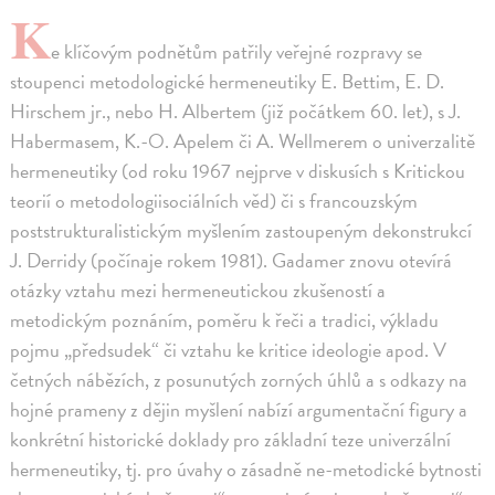
K
e klíčovým podnětům patřily veřejné rozpravy se
stoupenci metodologické hermeneutiky E. Bettim, E. D.
Hirschem jr., nebo H. Albertem (již počátkem 60. let), s J.
Habermasem, K.-O. Apelem či A. Wellmerem o univerzalitě
hermeneutiky (od roku 1967 nejprve v diskusích s Kritickou
teorií o metodologiisociálních věd) či s francouzským
poststrukturalistickým myšlením zastoupeným dekonstrukcí
J. Derridy (počínaje rokem 1981). Gadamer znovu otevírá
otázky vztahu mezi hermeneutickou zkušeností a
metodickým poznáním, poměru k řeči a tradici, výkladu
pojmu „předsudek“ či vztahu ke kritice ideologie apod. V
četných nábězích, z posunutých zorných úhlů a s odkazy na
hojné prameny z dějin myšlení nabízí argumentační figury a
konkrétní historické doklady pro základní teze univerzální
hermeneutiky, tj. pro úvahy o zásadně ne-metodické bytnosti