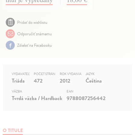
Pridať do wishlistu
Odporučiť známemu
Zdielať na Facebooku
VYDAVATEĽ
POČET STRÁN
ROK VYDANIA
JAZYK
Triáda
472
2012
Čeština
VÄZBA
EAN
Tvrdá väzba / Hardback
9788087256442
O TITULE