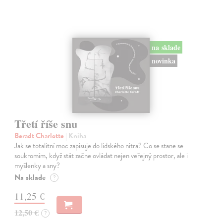
na sklade
novinka
Třetí říše snu
Beradt Charlotte
| Kniha
Jak se totalitní moc zapisuje do lidského nitra? Co se stane se
soukromím, když stát začne ovládat nejen veřejný prostor, ale i
myšlenky a sny?
Na sklade
?
11,25 €
12,50 €
?