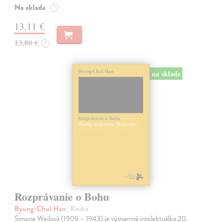
Na sklade
?
13,11 €
13,80 €
?
na sklade
Rozprávanie o Bohu
Byung-Chul Han
| Kniha
Simone Weilová (1909 – 1943) je významná intelektuálka 20.