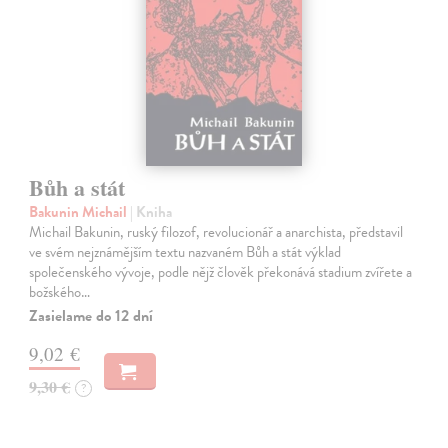
Bůh a stát
Bakunin Michail
| Kniha
Michail Bakunin, ruský filozof, revolucionář a anarchista, představil
ve svém nejznámějším textu nazvaném Bůh a stát výklad
společenského vývoje, podle nějž člověk překonává stadium zvířete a
božského…
Zasielame do 12 dní
9,02 €
9,30 €
?