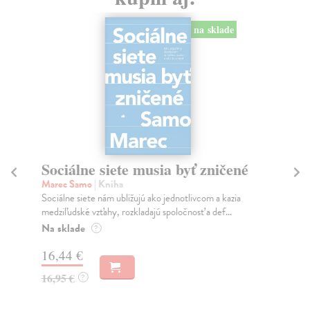
na sklade
Sociálne siete musia byť zničené
S
K
Marec Samo
| Kniha
Sociálne siete nám ubližujú ako jednotlivcom a kazia
Mik
medziľudské vzťahy, rozkladajú spoločnosť a def...
Mon
o k
Na sklade
?
Na
16,44 €
23
16,95 €
?
24