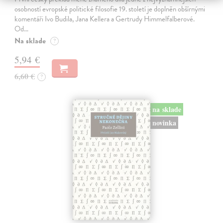
osobností evropské politické filosofie 19. století je doplněn obšírnými
komentáři Ivo Budila, Jana Kellera a Gertrudy Himmelfalberové.
Od…
Na sklade
?
5,94 €
6,60 €
?
na sklade
novinka