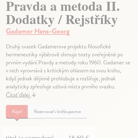
Pravda a metoda II.
Dodatky / Rejstříky
Gadamer Hans-Georg
Druhý svazek Gadamerova projektu filosofické
hermeneutiky výběrově shrnuje texty zveřejněné po
prvním vydání Pravdy a metody roku 1960. Gadamer se
v nich vyrovnává s kritickým ohlasem na svou knihu,
když jednak dějinně prohlubuje a rozšiřuje, jednak
analyticky zpřesňuje uzlová místa prvního svazku.
Čítať ďalej
↓
Kúpiť
Rezervovať v kníhkupectve
titul je vypredaný
18,60 €