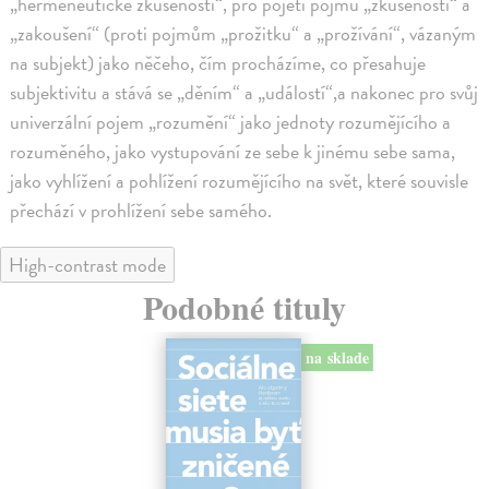
„hermeneutické zkušenosti“, pro pojetí pojmu „zkušenosti“ a
„zakoušení“ (proti pojmům „prožitku“ a „prožívání“, vázaným
na subjekt) jako něčeho, čím procházíme, co přesahuje
subjektivitu a stává se „děním“ a „událostí“,a nakonec pro svůj
univerzální pojem „rozumění“ jako jednoty rozumějícího a
rozuměného, jako vystupování ze sebe k jinému sebe sama,
jako vyhlížení a pohlížení rozumějícího na svět, které souvisle
přechází v prohlížení sebe samého.
High-contrast mode
Podobné tituly
na sklade