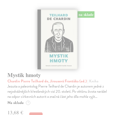
na sklade
Mystik hmoty
Chardin Pierre Teilhard de, Jirousová Františka (ed.)
| Kniha
Jezuita a paleontolog Pierre Teilhard de Chardin je autorem jedné z
nejodvážnějších křesťanských vizí 20. století. Po většinu života narážel
na odpor církevních autorit a značná část jeho díla mohla vyjít…
Na sklade
?
13,68 €