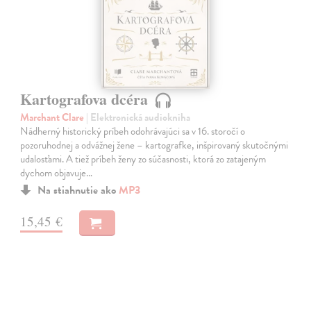
Kartografova dcéra
Marchant Clare
| Elektronická audiokniha
Nádherný historický príbeh odohrávajúci sa v 16. storočí o
pozoruhodnej a odvážnej žene – kartografke, inšpirovaný skutočnými
udalosťami. A tiež príbeh ženy zo súčasnosti, ktorá zo zatajeným
dychom objavuje…
Na stiahnutie ako
MP3
15,45 €