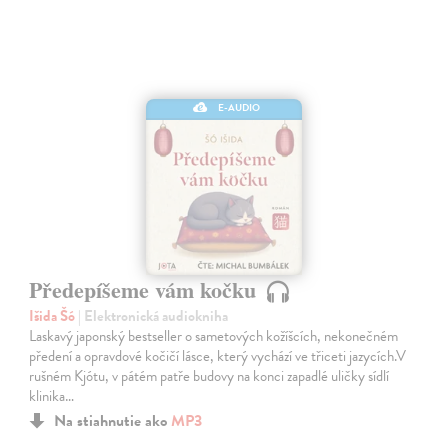
E-AUDIO
Předepíšeme vám kočku
Išida Šó
| Elektronická audiokniha
Laskavý japonský bestseller o sametových kožíšcích, nekonečném
předení a opravdové kočičí lásce, který vychází ve třiceti jazycích.V
rušném Kjótu, v pátém patře budovy na konci zapadlé uličky sídlí
klinika…
Na stiahnutie ako
MP3