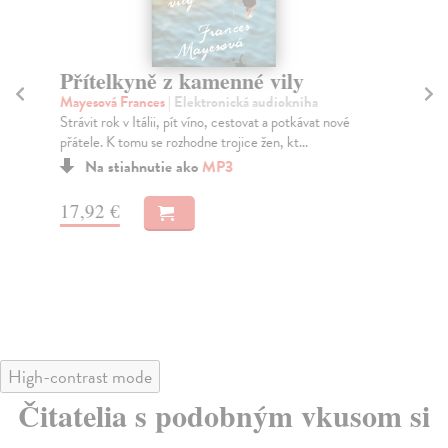
Přítelkyně z kamenné vily
T
Mayesová Frances
| Elektronická audiokniha
Ma
Strávit rok v Itálii, pít víno, cestovat a potkávat nové
Poz
přátele. K tomu se rozhodne trojice žen, kt...
při
Na stiahnutie ako
MP3
17,92 €
13
High-contrast mode
Čitatelia s podobným vkusom si