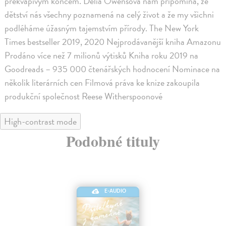
překvapivým koncem. Delia Owensová nám připomíná, že
dětství nás všechny poznamená na celý život a že my všichni
podléháme úžasným tajemstvím přírody. The New York
Times bestseller 2019, 2020 Nejprodávanější kniha Amazonu
Prodáno více než 7 milionů výtisků Kniha roku 2019 na
Goodreads – 935 000 čtenářských hodnocení Nominace na
několik literárních cen Filmová práva ke knize zakoupila
produkční společnost Reese Witherspoonové
High-contrast mode
Podobné tituly
E-AUDIO