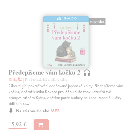
E-AUDIO
novinka
Předepíšeme vám kočku 2
Išida Šó
| Elektronická audiokniha
Okouzlující pokračování oceňované japonské knihy Předepíšeme vám
kočku, v němž klinika Kokoro pro léčbu duše znovu otevírá své
brány.V rušném Kjótu, v pátém patře budovy na konci zapadlé uličky
sídlí klinika…
Na stiahnutie ako
MP3
15,92 €