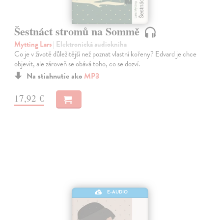
Šestnáct stromů na Sommě
Mytting Lars
| Elektronická audiokniha
Co je v životě důležitější než poznat vlastní kořeny? Edvard je chce
objevit, ale zároveň se obává toho, co se dozví.
Na stiahnutie ako
MP3
17,92 €
E-AUDIO