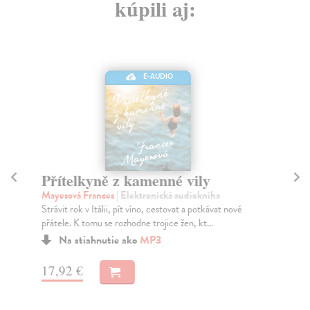
kúpili aj:
E-AUDIO
Přítelkyně z kamenné vily
Tř
Mayesová Frances
| Elektronická audiokniha
Ab
Strávit rok v Itálii, pít víno, cestovat a potkávat nové
Kde
přátele. K tomu se rozhodne trojice žen, kt...
kam
má.
Na stiahnutie ako
MP3
17,92 €
11