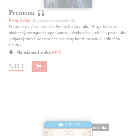
Premena
Franz Kafka
| Elektronická audiokniha
Notoricky známa poviedka Franza Kafku z roku 1915, v ktorej sa
obchodný cestujúci Gregor Samsa jedného rána prebudí v posteli ako
„odporný hmyz“.Je to príbeh premeny bez zľutovania či prílišného
súcitu…
Na stiahnutie ako
MP3
7,00 €
E-AUDIO
novinka