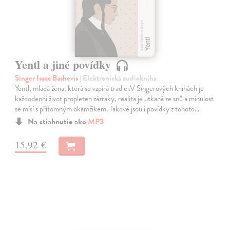
Yentl a jiné povídky
Singer Isaac Bashevis
| Elektronická audiokniha
Yentl, mladá žena, která se vzpírá tradici.V Singerových knihách je
každodenní život propleten zázraky, realita je utkaná ze snů a minulost
se mísí s přítomným okamžikem. Takové jsou i povídky z tohoto…
Na stiahnutie ako
MP3
15,92 €