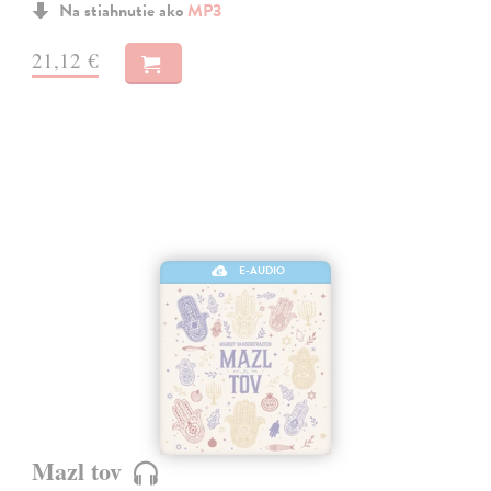
Na stiahnutie ako
MP3
21,12 €
E-AUDIO
Mazl tov