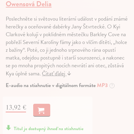
Owensová Delia
Poslechněte si světovou literární událost v podání známé
herečky a oceňované dabérky Jany Štvrtecké. O Kyi
Clarkové kolují v poklidném městečku Barkley Cove na
pobřeží Severní Karolíny fámy jako o vlčím dítěti, „holce
z bažiny“. Poté, co ji jednoho srpnového rána opustí
matka, odejdou postupně i starší sourozenci, a nakonec
se po mnoha propitých nocích nevrátí ani otec, zůstává
Kya úplně sama.
Čítať ďalej
↓
E-audio na stiahnutie v digitálnom formáte
MP3
?
13,92 €
Titul je dostupný ihneď na stiahnutie