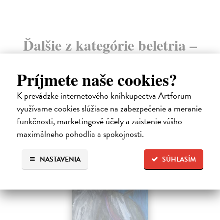
Ďalšie z kategórie beletria –
svetové a prekladové audioknihy
Príjmete naše cookies?
K prevádzke internetového kníhkupectva Artforum
využívame cookies slúžiace na zabezpečenie a meranie
funkčnosti, marketingové účely a zaistenie vášho
maximálneho pohodlia a spokojnosti.
E-AUDIO
NASTAVENIA
SÚHLASÍM