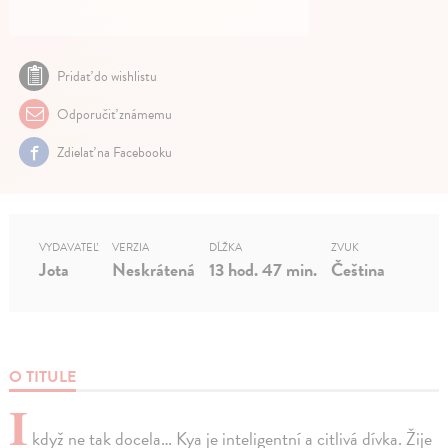
Pridať do wishlistu
Odporučiť známemu
Zdielať na Facebooku
VYDAVATEĽ
VERZIA
DĹŽKA
ZVUK
Jota
Neskrátená
13 hod. 47 min.
Čeština
O TITULE
I
když ne tak docela… Kya je inteligentní a citlivá dívka. Žije