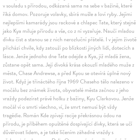
v souladu s přírodou, odkázaná sama na sebe v bažině, které
říká domov. Pozoruje volavky, sbírá mušle a loví ryby. Jejími
nejlepšími kamarády jsou rackové a chlapec Tate, který stejně
jako Kya miluje přírodu a vše, co z ní vyzařuje. Naučí mladou
dívku číst a stanou se z nich nerozluční přátelé. I v jejím životě
přichází chvíle, kdy zatouží po blízkosti jiných lidí, dotecích a
lásce. Jenže jednoho dne Tate odejde a Kya, již mladá žena,
zůstane opět sama. Její divoká krása okouzlí mladého muže z
města, Chase Andrewse, a před Kyou se otevírá úplně nový
život. Když je třináctého října 1969 Chaseho tělo nalezeno v
močálu bez známek života, obyvatelé města začnou z jeho
vraždy podezírat právě holku z bažiny, Kyu Clarkovou. Jenže
močál ví o smrti všechno, ví, že smrt nemusí být vždy
tragédie. Román Kde zpívají racije překrásnou ódou na
přírodu, je příběhem opuštěné dospívající dívky, která se učí
důvěřovat lidem, a je také líčením záhadné vraždy s