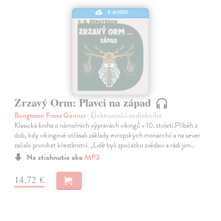
E-AUDIO
Zrzavý Orm: Plavci na západ
Bengtsson Frans Gunnar
| Elektronická audiokniha
Klasická kniha o námořních výpravách vikingů v 10. století.Příběh z
dob, kdy vikingové otřásali základy evropských monarchií a na sever
začalo pronikat křesťanství. „Lidé byli zpočátku zvědavi a rádi jim…
Na stiahnutie ako
MP3
14,72 €