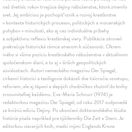
než dvetisíc rokov trvajúce dejiny náboženstva, ktoré zmenilo
svet. Jej ambíciou je pochopiť vznik a rozvoj kresťanstva
v kontexte historických procesov, politických a mocenských
pohybov v minulosti, ako aj cez individuálne príbehy
a subjektívnu reflexiu kresťanskej viery. Publikácia zároveň
prekračuje historické rámce smerom k súčasnosti. Okrem
iného si všíma pozíciu kresťanského náboženstva v aktuálnom
spoločenskom dianí, a to aj v širších geopolitických
súvislostiach. Autori nemeckého magazínu Der Spiegel,
cirkevní historici a teológovia dokázali dve tisícročia vzostupu,
reforiem, ale aj tápaní a slepých chodníčkov zhutniť do knihy
zrozumiteľnej každému. Eva-Maria Schnurr (1974) je
redaktorkou magazínu Der Spiegel, od roku 2017 zodpovedá
za knižnú edíciu Dejiny. Po ukončení doktorandského štúdia
histórie písala napríklad pre týždenníky Die Zeit a Stern. Je
editorkou viacerých kníh, medzi inými Englands Krone