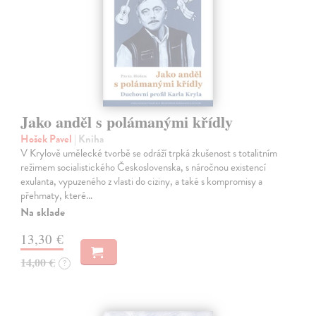
Jako anděl s polámanými křídly
Hošek Pavel
| Kniha
V Krylově umělecké tvorbě se odráží trpká zkušenost s totalitním
režimem socialistického Československa, s náročnou existencí
exulanta, vypuzeného z vlasti do ciziny, a také s kompromisy a
přehmaty, které…
Na sklade
13,30 €
14,00 €
?