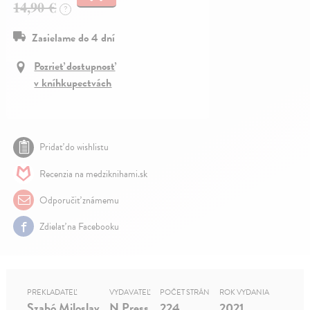
14,90 €
?
Zasielame do 4 dní
Pozrieť dostupnosť
v kníhkupectvách
Pridať do wishlistu
Recenzia na medziknihami.sk
Odporučiť známemu
Zdielať na Facebooku
PREKLADATEĽ
VYDAVATEĽ
POČET STRÁN
ROK VYDANIA
Szabó Miloslav
N Press
224
2021