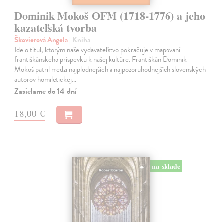
Dominik Mokoš OFM (1718-1776) a jeho
kazateľská tvorba
Škovierová Angela
| Kniha
Ide o titul, ktorým naše vydavateľstvo pokračuje v mapovaní
františkánskeho príspevku k našej kultúre. Františkán Dominik
Mokoš patril medzi najplodnejších a najpozoruhodnejších slovenských
autorov homiletickej…
Zasielame do 14 dní
18,00 €
na sklade