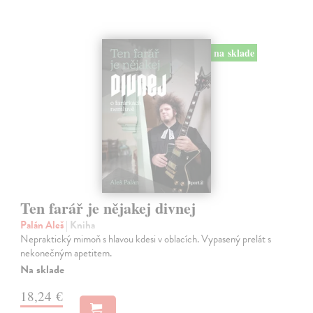
na sklade
Ten farář je nějakej divnej
Palán Aleš
| Kniha
Nepraktický mimoň s hlavou kdesi v oblacích. Vypasený prelát s
nekonečným apetitem.
Na sklade
18,24 €