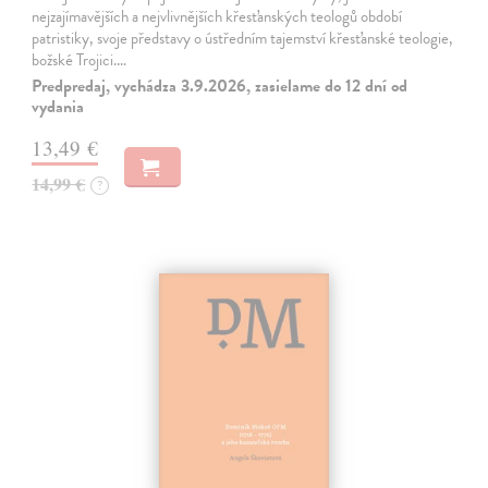
nejzajímavějších a nejvlivnějších křesťanských teologů období
patristiky, svoje představy o ústředním tajemství křesťanské teologie,
božské Trojici.…
Predpredaj, vychádza 3.9.2026, zasielame do 12 dní od
vydania
13,49 €
14,99 €
?