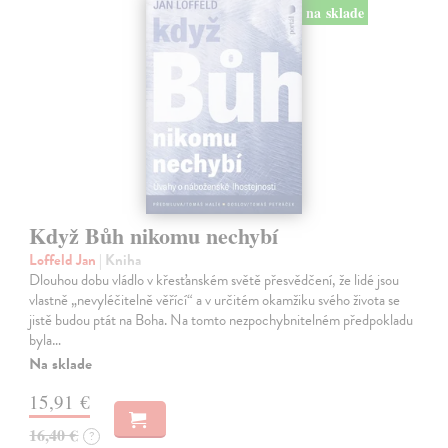
na sklade
Když Bůh nikomu nechybí
Loffeld Jan
| Kniha
Dlouhou dobu vládlo v křesťanském světě přesvědčení, že lidé jsou
vlastně „nevyléčitelně věřící“ a v určitém okamžiku svého života se
jistě budou ptát na Boha. Na tomto nezpochybnitelném předpokladu
byla…
Na sklade
15,91 €
16,40 €
?