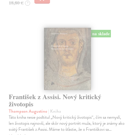
18,80 €
?
na sklade
František z Assisi. Nový kritický
životopis
Thompson Augustine
| Kniha
Táto kniha nesie podtitul „Nový kritický životopis“, čím sa nemyslí,
len životopis najnovší, ale skôr nový portrét muža, ktorý je známy ako
svätý František z Assisi. Máme to šťastie, že o Františkovi sa…