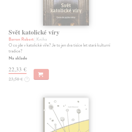
Svět katolické víry
Barron Robert
| Kniha
O co jde v katolické víře? Je to jen dva tisíce let stará kulturní
tradice?
Na sklade
22,33 €
23,50 €
?