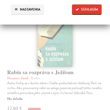
NASTAVENIA
SÚHLASÍM
na sklade
novinka
Rabín sa rozpráva s Ježišom
Neusner Jacob
| Kniha
Autor knihy sa v duchu stáva v Galilei poslucháčom Ježišovej Reči na
vrchu. Ako pravoverný rabín sa usiluje pozorne počúvať tohto nového
učiteľa a porovnáva jeho učenie s tým, čo hovorí židovská Tóra.
Na sklade
12,60 €