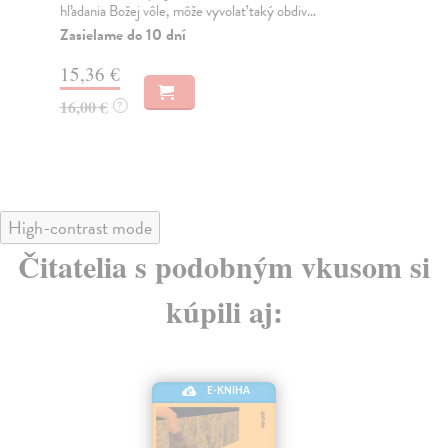
hľadania Božej vôle, môže vyvolať taký obdiv...
ods
Zasielame do 10 dní
Za
15,36 €
18
16,00 €
19
?
High-contrast mode
Čitatelia s podobným vkusom si
kúpili aj:
E-KNIHA