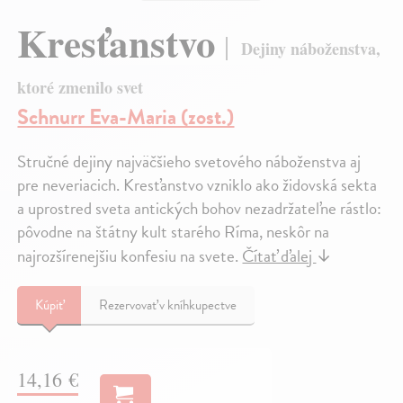
Kresťanstvo
Dejiny náboženstva,
ktoré zmenilo svet
Schnurr Eva-Maria (zost.)
Stručné dejiny najväčšieho svetového náboženstva aj
pre neveriacich. Kresťanstvo vzniklo ako židovská sekta
a uprostred sveta antických bohov nezadržateľne rástlo:
pôvodne na štátny kult starého Ríma, neskôr na
najrozšírenejšiu konfesiu na svete.
Čítať ďalej
↓
Kúpiť
Rezervovať v kníhkupectve
14,16 €