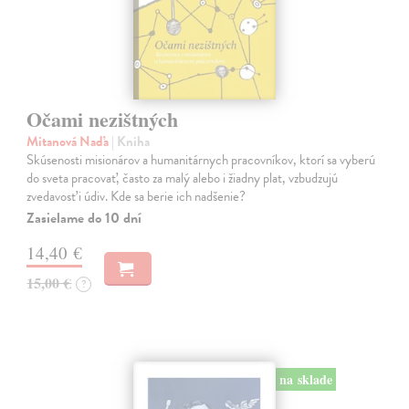
Očami nezištných
Mitanová Naďa
| Kniha
Skúsenosti misionárov a humanitárnych pracovníkov, ktorí sa vyberú
do sveta pracovať, často za malý alebo i žiadny plat, vzbudzujú
zvedavosť i údiv. Kde sa berie ich nadšenie?
Zasielame do 10 dní
14,40 €
15,00 €
?
na sklade