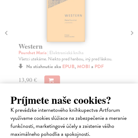
Ti
Zan
Western
Feb
Pourchet Maria
| Elektronická kniha
Bra
Všetci utekáme. Niekto pred hanbou, iný pred láskou.
Na
Na stiahnutie ako
EPUB
,
MOBI
a
PDF
12
13,90 €
13
Príjmete naše cookies?
K prevádzke internetového kníhkupectva Artforum
Ďalšie z kategórie kresťanstvo a
využívame cookies slúžiace na zabezpečenie a meranie
funkčnosti, marketingové účely a zaistenie vášho
judaizmus
maximálneho pohodlia a spokojnosti.