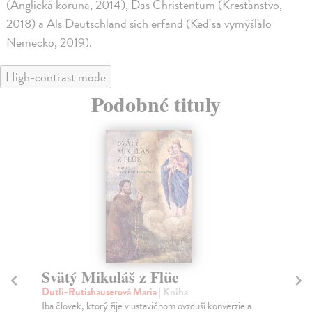
(Anglická koruna, 2014), Das Christentum (Kresťanstvo,
2018) a Als Deutschland sich erfand (Keď sa vymýšľalo
Nemecko, 2019).
High-contrast mode
Podobné tituly
Svätý Mikuláš z Flüe
Čo
Dutli-Rutishauserová Maria
| Kniha
Be
Iba človek, ktorý žije v ustavičnom ovzduší konverzie a
Po 