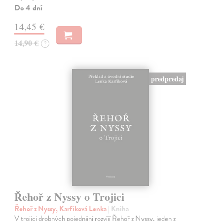
Do 4 dní
14,45 €
14,90 €
?
predpredaj
Řehoř z Nyssy o Trojici
Řehoř z Nyssy, Karfíková Lenka
| Kniha
V trojici drobných pojednání rozvíjí Řehoř z Nyssy, jeden z