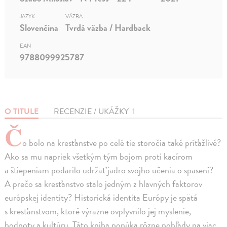
JAZYK
VÄZBA
Slovenčina
Tvrdá väzba / Hardback
EAN
9788099925787
O TITULE
RECENZIE / UKÁŽKY
1
Č
o bolo na kresťanstve po celé tie storočia také príťažlivé?
Ako sa mu napriek všetkým tým bojom proti kacírom
a štiepeniam podarilo udržať jadro svojho učenia o spasení?
A prečo sa kresťanstvo stalo jedným z hlavných faktorov
európskej identity? Historická identita Európy je spätá
s kresťanstvom, ktoré výrazne ovplyvnilo jej myslenie,
hodnoty a kultúru. Táto kniha ponúka rôzne pohľady na viac