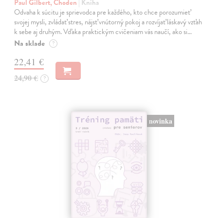
Paul Gilbert, Choden
| Kniha
Odvaha k súcitu je sprievodca pre každého, kto chce porozumieť
svojej mysli, zvládať stres, nájsť vnútorný pokoj a rozvíjať láskavý vzťah
k sebe aj druhým. Vďaka praktickým cvičeniam vás naučí, ako si…
Na sklade
?
22,41 €
24,90 €
?
novinka