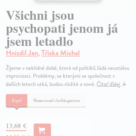
Všichni jsou
psychopati jenom já
jsem letadlo
Hnízdil Jan
,
Tříska Michal
Žijeme v neklidné době, která od politiků žádá neustálou
improvizaci. Problémy, se kterými se společnost v
dalších letech utká, budou složité a nové.
Čítať ďalej
↓
Kúpiť
Rezervovať v kníhkupectve
13,68 €