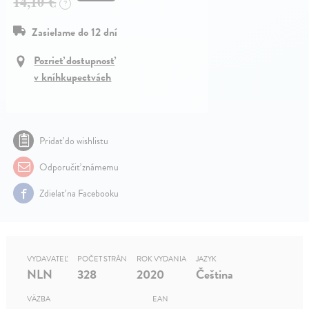
14,10 €
?
Zasielame do 12 dní
Pozrieť dostupnosť
v kníhkupectvách
Pridať do wishlistu
Odporučiť známemu
Zdielať na Facebooku
VYDAVATEĽ
POČET STRÁN
ROK VYDANIA
JAZYK
NLN
328
2020
Čeština
VÄZBA
EAN