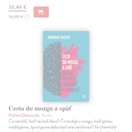
16,44 €
16,95 €
?
Cesta do mozgu a späť
Fričová Dominika
| Kniha
Čo nás bolí, keď nás bolí hlava? Čo sa deje v mozgu, keď spíme,
meditujeme, športujeme alebo keď sme zamilovaní? ké chemické