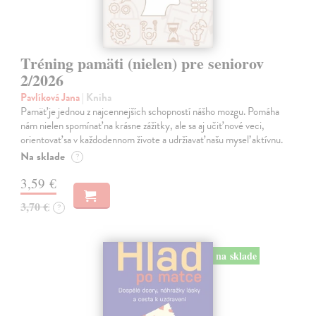
Tréning pamäti (nielen) pre seniorov
2/2026
Pavlíková Jana
| Kniha
Pamäť je jednou z najcennejších schopností nášho mozgu. Pomáha
nám nielen spomínať na krásne zážitky, ale sa aj učiť nové veci,
orientovať sa v každodennom živote a udržiavať našu myseľ aktívnu.
Na sklade
?
3,59 €
3,70 €
?
na sklade