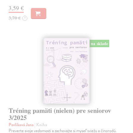
3,59 €
3,70 €
?
na sklade
Tréning pamäti (nielen) pre seniorov
3/2025
Pavlíková Jana
| Kniha
Preverte svoje vedomosti a zachovajte si myseľ sviežu a činorodú.