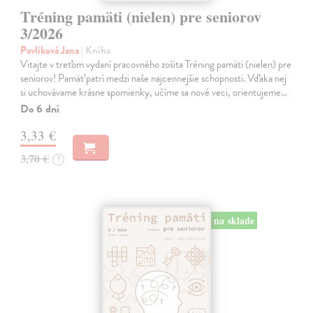
Tréning pamäti (nielen) pre seniorov
3/2026
Pavlíková Jana
| Kniha
Vitajte v treťom vydaní pracovného zošita Tréning pamäti (nielen) pre
seniorov! Pamäť patrí medzi naše najcennejšie schopnosti. Vďaka nej
si uchovávame krásne spomienky, učíme sa nové veci, orientujeme…
Do 6 dní
3,33 €
3,70 €
?
na sklade