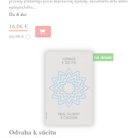
procesy prebiehajú počas depresívnej epizódy, sexuálneho aktu alebo
epileptického…
Do 4 dní
16,06 €
16,90 €
?
na sklade
Odvaha k súcitu