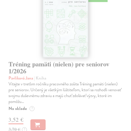
Tréning pamäti (nielen) pre seniorov
1/2026
Pavlíková Jana
| Kniha
Vitajte v treťom ročníku pracovného zošita Tréning pamäti (nielen)
pre seniorov. Určený je všetkým lúštiteľom, ktorí sa rozhodli venovať
svojmu duševnému zdraviu a majú chuť zdolávať výzvy, ktoré im
pomôžu…
Na sklade
?
3,52 €
3,70 €
?