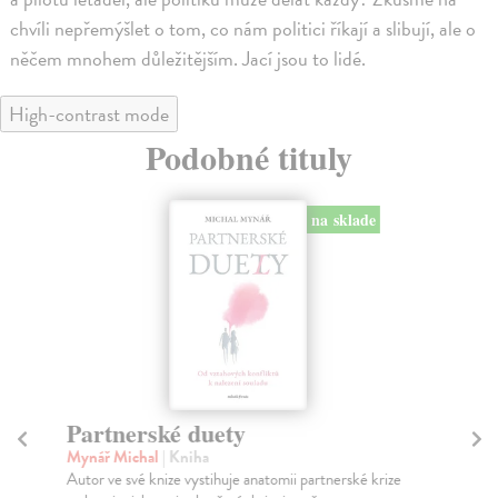
chvíli nepřemýšlet o tom, co nám politici říkají a slibují, ale o
něčem mnohem důležitějším. Jací jsou to lidé.
High-contrast mode
Podobné tituly
na sklade
Partnerské duety
No
Mynář Michal
| Kniha
Ko
Autor ve své knize vystihuje anatomii partnerské krize
Kni