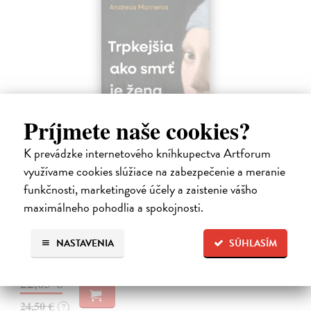
Príjmete naše cookies?
K prevádzke internetového kníhkupectva Artforum
Trpkejšia ako smrť je žena
využívame cookies slúžiace na zabezpečenie a meranie
Marneros Andreas
| Kniha
funkčnosti, marketingové účely a zaistenie vášho
JE TO MOŽNO NAJVÄČŠIA REVOLÚCIA NAŠICH DNÍ:
maximálneho pohodlia a spokojnosti.
rovnocennosť a rovnoprávnosť ženy a muža. Vojna a mier medzi
pohlaviami sa však nezačali feminizmom 20. storočia, ale ich
spolužitím.
NASTAVENIA
SÚHLASÍM
Zasielame do 14 dní
22,05 €
24,50 €
?