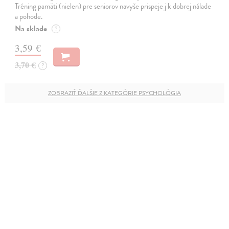
Tréning pamäti (nielen) pre seniorov navyše prispeje j k dobrej nálade
a pohode.
Na sklade
?
3,59 €
3,70 €
?
ZOBRAZIŤ ĎALŠIE Z KATEGÓRIE PSYCHOLÓGIA