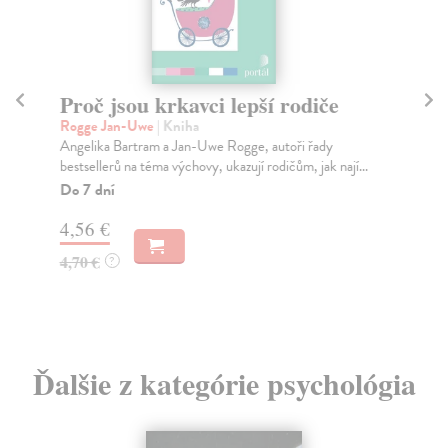
Proč jsou krkavci lepší rodiče
..
Rogge Jan-Uwe
| Kniha
Jo
Angelika Bartram a Jan-Uwe Rogge, autoři řady
Kni
bestsellerů na téma výchovy, ukazují rodičům, jak nají...
psy
Do 7 dní
Do
4,56 €
4,
4,70 €
4,
?
Ďalšie z kategórie psychológia