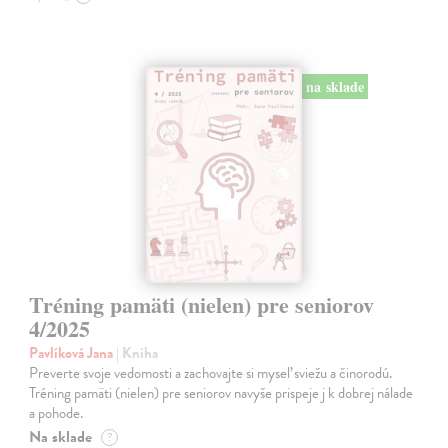
na sklade
Tréning pamäti (nielen) pre seniorov
4/2025
Pavlíková Jana
| Kniha
Preverte svoje vedomosti a zachovajte si myseľ sviežu a činorodú.
Tréning pamäti (nielen) pre seniorov navyše prispeje j k dobrej nálade
a pohode.
Na sklade
?