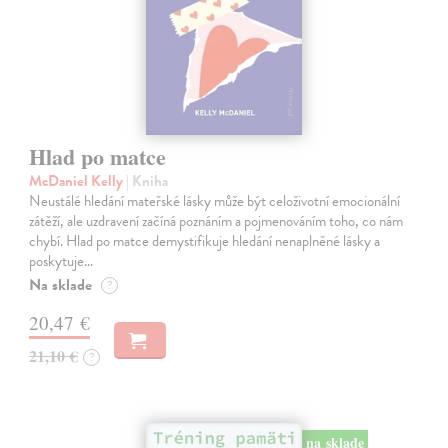
Hlad po matce
McDaniel Kelly
| Kniha
Neustálé hledání mateřské lásky může být celoživotní emocionální
zátěží, ale uzdravení začíná poznáním a pojmenováním toho, co nám
chybí. Hlad po matce demystifikuje hledání nenaplněné lásky a
poskytuje…
Na sklade
?
20,47 €
21,10 €
?
na sklade