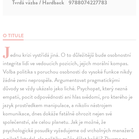
Tvrdá väzba / Hardback
9788074227783
O TITULE
J
ednu krizi vystřídá jiná. O to důležitější bude osobnostní
integrita lidí ve vedoucích pozicích, jejich morální kompas.
Volba politika s poruchou osobnosti do vysoké funkce nikdy
žádné zemi neprospěla. Argumentovat pragmatickými
důvody se vždy ukázalo jako liché. Psychopat, který nezná
empatii, pocit odpovědnosti ani hlas svědomí, pro kterého je
jazyk prostředkem manipulace, a nikoliv nástrojem
komunikace, dnes dokáže fatálně ohrozit nejen své
společenství, ale celou planetu. Jak je možné, že
psychologické posudky vyžadujeme od vrcholných manažerů
a pilotů letadel, ale politiku může dělat každý? Zkusme na