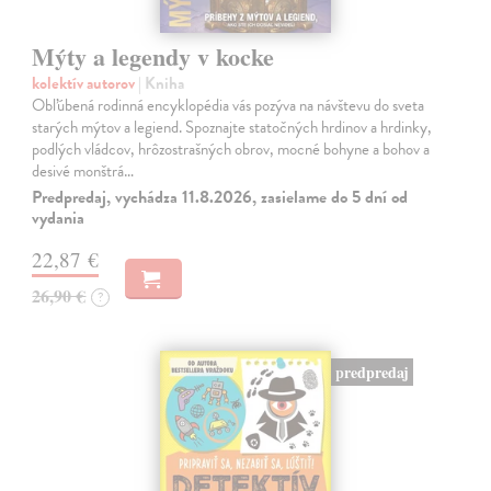
Mýty a legendy v kocke
kolektív autorov
| Kniha
Obľúbená rodinná encyklopédia vás pozýva na návštevu do sveta
starých mýtov a legiend. Spoznajte statočných hrdinov a hrdinky,
podlých vládcov, hrôzostrašných obrov, mocné bohyne a bohov a
desivé monštrá…
Predpredaj, vychádza 11.8.2026, zasielame do 5 dní od
vydania
22,87 €
26,90 €
?
predpredaj