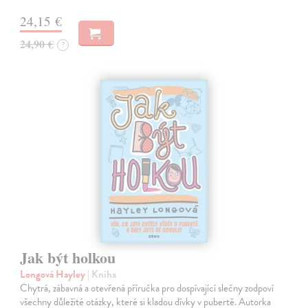
24,15 €
24,90 €
?
Jak být holkou
Longová Hayley
| Kniha
Chytrá, zábavná a otevřená příručka pro dospívající slečny zodpoví
všechny důležité otázky, které si kladou dívky v pubertě. Autorka