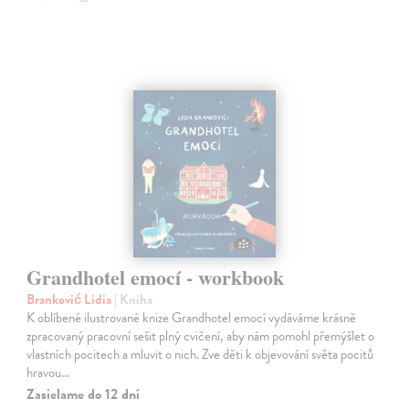
Grandhotel emocí - workbook
Branković Lidia
| Kniha
K oblíbené ilustrované knize Grandhotel emocí vydáváme krásně
zpracovaný pracovní sešit plný cvičení, aby nám pomohl přemýšlet o
vlastních pocitech a mluvit o nich. Zve děti k objevování světa pocitů
hravou…
Zasielame do 12 dní