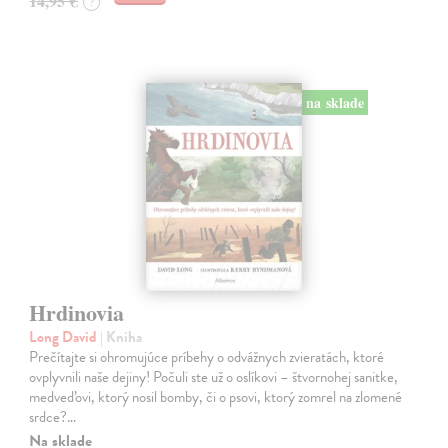
14,95 €
?
na sklade
Hrdinovia
Long David
| Kniha
Prečítajte si ohromujúce príbehy o odvážnych zvieratách, ktoré
ovplyvnili naše dejiny! Počuli ste už o oslíkovi – štvornohej sanitke,
medveďovi, ktorý nosil bomby, či o psovi, ktorý zomrel na zlomené
srdce?…
Na sklade