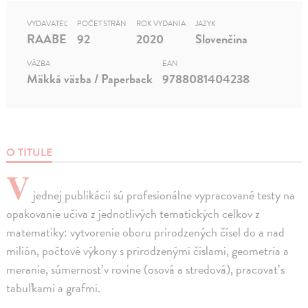
VYDAVATEĽ
POČET STRÁN
ROK VYDANIA
JAZYK
RAABE
92
2020
Slovenčina
VÄZBA
EAN
Mäkká väzba / Paperback
9788081404238
O TITULE
V
jednej publikácii sú profesionálne vypracované testy na
opakovanie učiva z jednotlivých tematických celkov z
matematiky: vytvorenie oboru prirodzených čísel do a nad
milión, počtové výkony s prirodzenými číslami, geometria a
meranie, súmernosť v rovine (osová a stredová), pracovať s
tabuľkami a grafmi.