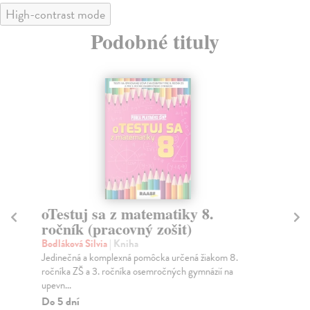
High-contrast mode
Podobné tituly
oTestuj sa z matematiky 8.
oT
ročník (pracovný zošit)
ro
Bodláková Silvia
| Kniha
Bod
Jedinečná a komplexná pomôcka určená žiakom 8.
Kva
ročníka ZŠ a 3. ročníka osemročných gymnázií na
roč
upevn...
Do
Do 5 dní