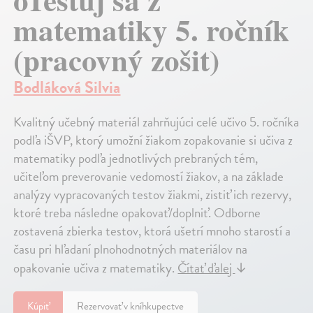
matematiky 5. ročník
(pracovný zošit)
Bodláková Silvia
Kvalitný učebný materiál zahrňujúci celé učivo 5. ročníka
podľa iŠVP, ktorý umožní žiakom zopakovanie si učiva z
matematiky podľa jednotlivých prebraných tém,
učiteľom preverovanie vedomostí žiakov, a na základe
analýzy vypracovaných testov žiakmi, zistiť ich rezervy,
ktoré treba následne opakovať/doplniť. Odborne
zostavená zbierka testov, ktorá ušetrí mnoho starostí a
času pri hľadaní plnohodnotných materiálov na
opakovanie učiva z matematiky.
Čítať ďalej
↓
Kúpiť
Rezervovať v kníhkupectve