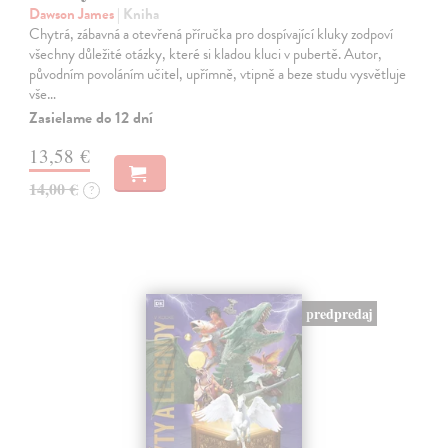
Dawson James
| Kniha
Chytrá, zábavná a otevřená příručka pro dospívající kluky zodpoví
všechny důležité otázky, které si kladou kluci v pubertě. Autor,
původním povoláním učitel, upřímně, vtipně a beze studu vysvětluje
vše…
Zasielame do 12 dní
13,58 €
14,00 €
?
predpredaj