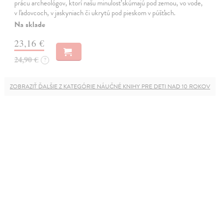
prácu archeológov, ktorí našu minulosť skúmajú pod zemou, vo vode,
v ľadovcoch, v jaskyniach či ukrytú pod pieskom v púšťach.
Na sklade
23,16 €
24,90 €
?
ZOBRAZIŤ ĎALŠIE Z KATEGÓRIE NÁUČNÉ KNIHY PRE DETI NAD 10 ROKOV