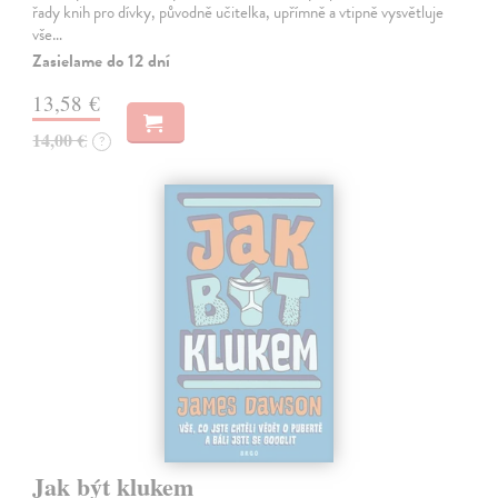
řady knih pro dívky, původně učitelka, upřímně a vtipně vysvětluje
vše…
Zasielame do 12 dní
13,58 €
14,00 €
?
Jak být klukem