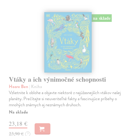
na sklade
Vtáky a ich výnimočné schopnosti
Hoare Ben
| Kniha
Vzlietnite k oblohe a objavte niektoré z najúžasnejších vtákov našej
planéty. Prečítajte si neuveriteľné fakty a fascinujúce príbehy o
mnohých známych aj neznámych druhoch.
Na sklade
23,18 €
23,90 €
?