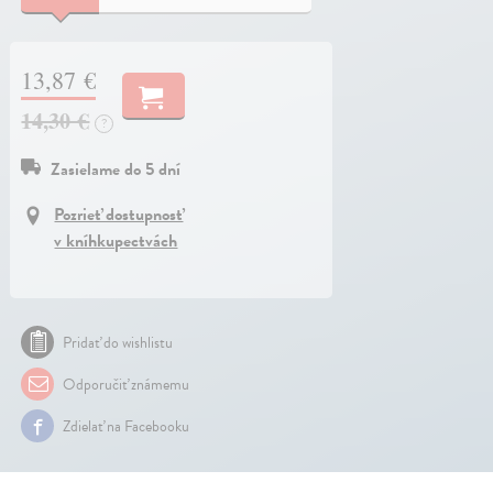
13,87 €
14,30 €
?
Zasielame do 5 dní
Pozrieť dostupnosť
v kníhkupectvách
Pridať do wishlistu
Odporučiť známemu
Zdielať na Facebooku