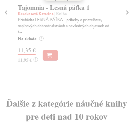
Tajomnia - Lesná päťka 1
S
U
Kerekesová Katarína
| Kniha
Prichádza LESNÁ PÄŤKA - príbehy o priateľstve,
Do
napínavých dobrodružstvách a nevšedných objavoch od
Ďal
t...
záh
Na sklade
Na
?
11,35 €
11
11,95 €
?
11
Ďalšie z kategórie náučné knihy
pre deti nad 10 rokov