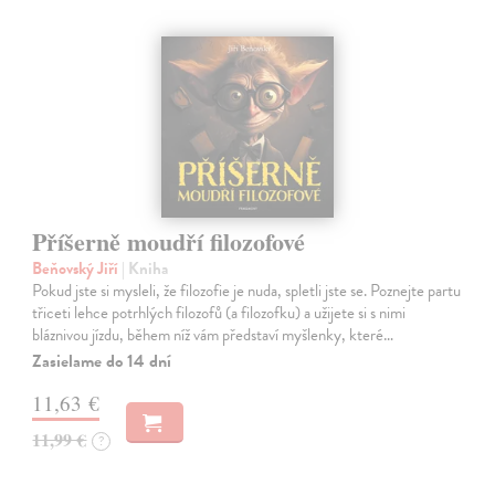
Příšerně moudří filozofové
Beňovský Jiří
| Kniha
Pokud jste si mysleli, že filozofie je nuda, spletli jste se. Poznejte partu
třiceti lehce potrhlých filozofů (a filozofku) a užijete si s nimi
bláznivou jízdu, během níž vám představí myšlenky, které…
Zasielame do 14 dní
11,63 €
11,99 €
?