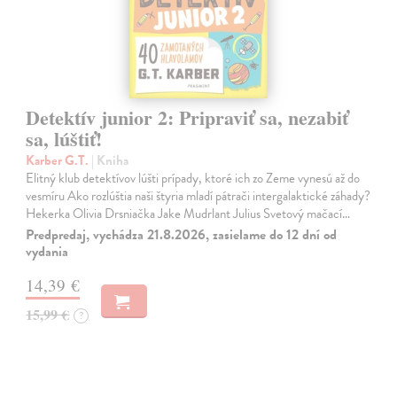
Detektív junior 2: Pripraviť sa, nezabiť
sa, lúštiť!
Karber G.T.
| Kniha
Elitný klub detektívov lúšti prípady, ktoré ich zo Zeme vynesú až do
vesmíru Ako rozlúštia naši štyria mladí pátrači intergalaktické záhady?
Hekerka Olivia Drsniačka Jake Mudrlant Julius Svetový mačací…
Predpredaj, vychádza 21.8.2026, zasielame do 12 dní od
vydania
14,39 €
15,99 €
?