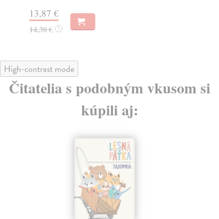
13
13,87 €
14
14,30 €
?
High-contrast mode
Čitatelia s podobným vkusom si
kúpili aj: