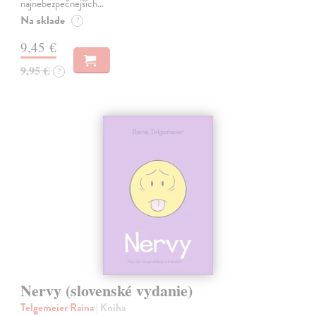
najnebezpečnejších…
Na sklade
?
9,45 €
9,95 €
?
Nervy (slovenské vydanie)
Telgemeier Raina
| Kniha