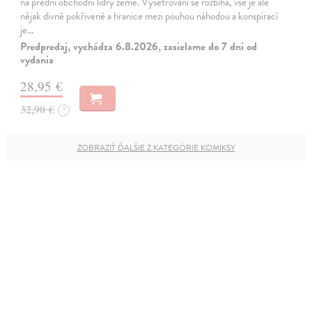
na přední obchodní lídry země. Vyšetřování se rozbíhá, vše je ale
nějak divně pokřivené a hranice mezi pouhou náhodou a konspirací
je…
Predpredaj, vychádza 6.8.2026, zasielame do 7 dní od
vydania
28,95 €
32,90 €
?
ZOBRAZIŤ ĎALŠIE Z KATEGÓRIE KOMIKSY