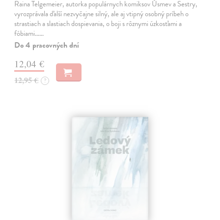
Raina Telgemeier, autorka populárnych komiksov Úsmev a Sestry,
vyrozprávala ďalší nezvyčajne silný, ale aj vtipný osobný príbeh o
strastiach a slastiach dospievania, o boji s rôznymi úzkosťami a
fóbiami...…
Do 4 pracovných dní
12,04 €
12,95 €
?