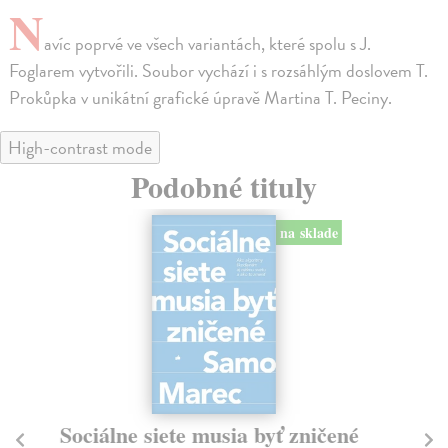
N
avíc poprvé ve všech variantách, které spolu s J.
Foglarem vytvořili. Soubor vychází i s rozsáhlým doslovem T.
Prokůpka v unikátní grafické úpravě Martina T. Peciny.
High-contrast mode
Podobné tituly
na sklade
Sociálne siete musia byť zničené
S