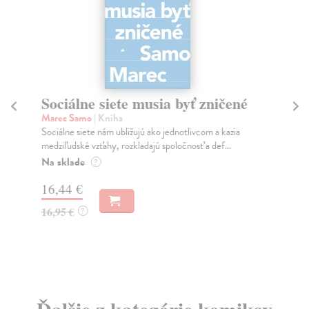
Sociálne siete musia byť zničené
S
K
Marec Samo
| Kniha
Sociálne siete nám ubližujú ako jednotlivcom a kazia
Mik
medziľudské vzťahy, rozkladajú spoločnosť a def...
Mon
o k
Na sklade
?
Na
16,44 €
23
16,95 €
?
24
Ďalšie z kategórie komiksy