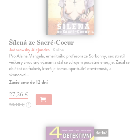
Šílená ze Sacré-Coeur
Jodorowsky Alejandro
| Kniha
Pro Alaina Mangela, emeritního profesora ze Sorbonny, sex ztratil
veškerý živočišný význam a stal se zdrojem posvátné energie. Začal se
oblékat do fialové, která je barvou spirituální otevřenosti, a
skoncoval…
Zasielame do 12 dní
27,26 €
28,10 €
?
dotlač