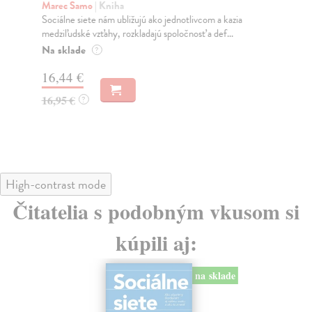
K
Marec Samo
| Kniha
Sociálne siete nám ubližujú ako jednotlivcom a kazia
Mik
medziľudské vzťahy, rozkladajú spoločnosť a def...
Mon
o k
Na sklade
?
Na
16,44 €
23
16,95 €
?
24
High-contrast mode
Čitatelia s podobným vkusom si
kúpili aj:
na sklade