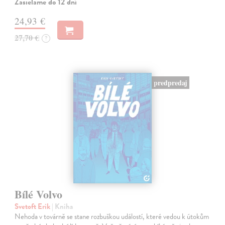
Zasielame do 12 dní
24,93 €
27,70 €
?
predpredaj
Bílé Volvo
Svetoft Erik
| Kniha
Nehoda v továrně se stane rozbuškou událostí, které vedou k útokům