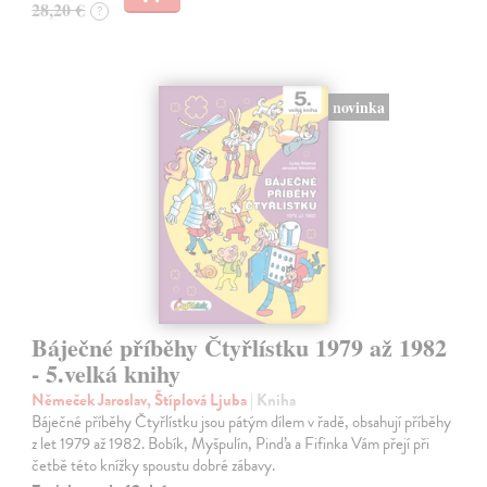
28,20 €
?
novinka
Báječné příběhy Čtyřlístku 1979 až 1982
- 5.velká knihy
Němeček Jaroslav, Štíplová Ljuba
| Kniha
Báječné příběhy Čtyřlístku jsou pátým dílem v řadě, obsahují příběhy
z let 1979 až 1982. Bobík, Myšpulín, Pinďa a Fifinka Vám přejí při
četbě této knížky spoustu dobré zábavy.