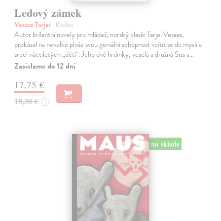
Ledový zámek
Vesaas Tarjei
| Kniha
Autor brilantní novely pro mládež, norský klasik Tarjei Vesaas,
prokázal na nevelké ploše svou geniální schopnost vcítit se do mysli a
srdcí náctiletých „dětí“. Jeho dvě hrdinky, veselá a družná Siss a…
Zasielame do 12 dní
17,75 €
18,30 €
?
na sklade