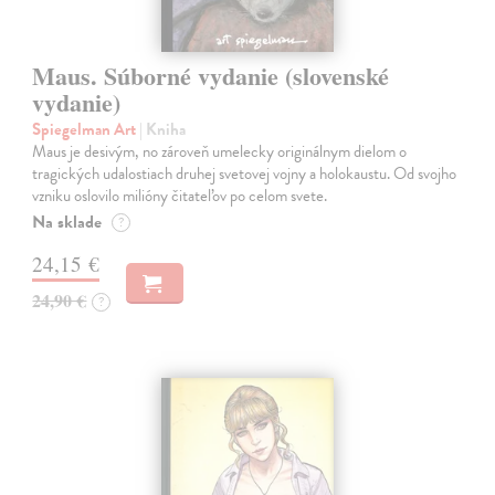
Maus. Súborné vydanie (slovenské
vydanie)
Spiegelman Art
| Kniha
Maus je desivým, no zároveň umelecky originálnym dielom o
tragických udalostiach druhej svetovej vojny a holokaustu. Od svojho
vzniku oslovilo milióny čitateľov po celom svete.
Na sklade
?
24,15 €
24,90 €
?