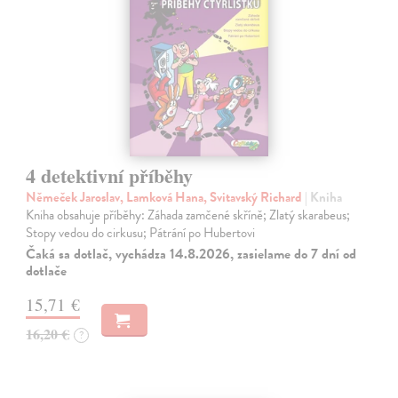
4 detektivní příběhy
Němeček Jaroslav, Lamková Hana, Svitavský Richard
| Kniha
Kniha obsahuje příběhy: Záhada zamčené skříně; Zlatý skarabeus;
Stopy vedou do cirkusu; Pátrání po Hubertovi
Čaká sa dotlač, vychádza 14.8.2026, zasielame do 7 dní od
dotlače
15,71 €
16,20 €
?