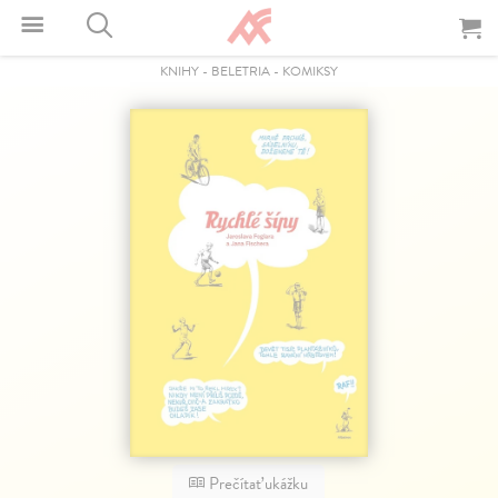
KNIHY
-
BELETRIA
-
KOMIKSY
Prečítať ukážku