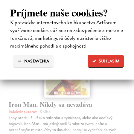
9,45 €
Príjmete naše cookies?
9,95 €
?
K prevádzke internetového kníhkupectva Artforum
využívame cookies slúžiace na zabezpečenie a meranie
na sklade
funkčnosti, marketingové účely a zaistenie vášho
maximálneho pohodlia a spokojnosti.
NASTAVENIA
SÚHLASÍM
Iron Man. Nikdy sa nevzdáva
kolektív autorov
| Kniha
Tony Stark - či už ako miliardár a vynálezca, alebo ako oceľový
bojovník Iron Man - má jediný cieľ: Urobiť zo sveta lepšie a
bezpečnejšie miesto. Aby to dosiahol, nebojí sa vydať ani do tých