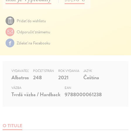
Pridať do wishlistu
Odporučiť známemu
Zdielať na Facebooku
VYDAVATEĽ
POČET STRÁN
ROK VYDANIA
JAZYK
Albatros
248
2021
Čeština
VÄZBA
EAN
Tvrdá väzba / Hardback
9788000061238
O TITULE