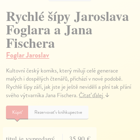
Rychlé šípy Jaroslava
Foglara a Jana
Fischera
Foglar Jaroslav
Kultovní český komiks, který milují celé generace
malých i dospělých čtenářů, přichází v nové podobě.
Rychlé šípy září, jak jste je ještě neviděli a plní tak přání
svého výtvarníka Jana Fischera.
Čítať ďalej
↓
Kúpiť
Rezervovať v kníhkupectve
titul je vypredaný
35,90 €