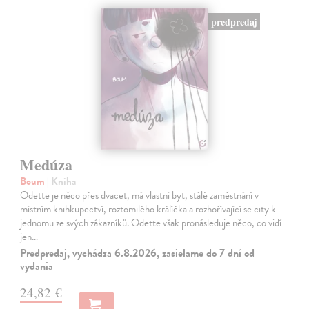
predpredaj
Medúza
Boum
| Kniha
Odette je něco přes dvacet, má vlastní byt, stálé zaměstnání v
místním knihkupectví, roztomilého králíčka a rozhořívající se city k
jednomu ze svých zákazníků. Odette však pronásleduje něco, co vidí
jen…
Predpredaj, vychádza 6.8.2026, zasielame do 7 dní od
vydania
24,82 €