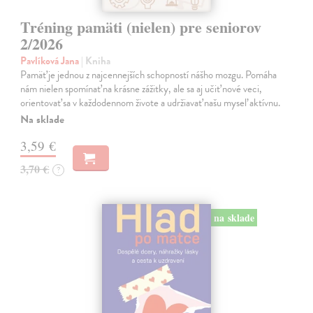
Tréning pamäti (nielen) pre seniorov
2/2026
Pavlíková Jana
| Kniha
Pamäť je jednou z najcennejších schopností nášho mozgu. Pomáha
nám nielen spomínať na krásne zážitky, ale sa aj učiť nové veci,
orientovať sa v každodennom živote a udržiavať našu myseľ aktívnu.
Na sklade
3,59 €
3,70 €
?
na sklade