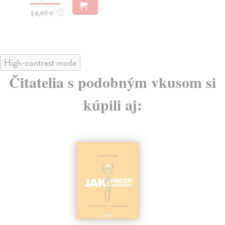
17,88 €
16
?
High-contrast mode
Čitatelia s podobným vkusom si
kúpili aj: