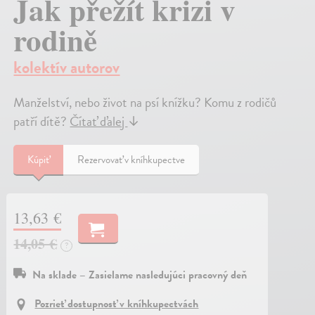
Jak přežít krizi v
rodině
kolektív autorov
Manželství, nebo život na psí knížku? Komu z rodičů
patří dítě?
Čítať ďalej
↓
Kúpiť
Rezervovať v kníhkupectve
13,63 €
14,05 €
?
Na sklade – Zasielame nasledujúci pracovný deň
Pozrieť dostupnosť v kníhkupectvách