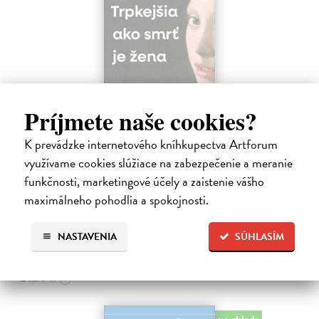
Príjmete naše cookies?
Trpkejšia ako smrť je žena
K prevádzke internetového kníhkupectva Artforum
Marneros Andreas
| Kniha
využívame cookies slúžiace na zabezpečenie a meranie
JE TO MOŽNO NAJVÄČŠIA REVOLÚCIA NAŠICH DNÍ:
funkčnosti, marketingové účely a zaistenie vášho
rovnocennosť a rovnoprávnosť ženy a muža. Vojna a mier medzi
pohlaviami sa však nezačali feminizmom 20. storočia, ale ich
maximálneho pohodlia a spokojnosti.
spolužitím.
Zasielame do 14 dní
NASTAVENIA
SÚHLASÍM
22,05 €
24,50 €
?