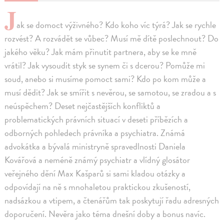
J
ak se domoct výživného? Kdo koho víc týrá? Jak se rychle
rozvést? A rozvádět se vůbec? Musí mě dítě poslechnout? Do
jakého věku? Jak mám přinutit partnera, aby se ke mně
vrátil? Jak vysoudit styk se synem či s dcerou? Pomůže mi
soud, anebo si musíme pomoct sami? Kdo po kom může a
musí dědit? Jak se smířit s nevěrou, se samotou, se zradou a s
neúspěchem? Deset nejčastějších konfliktů a
problematických právních situací v deseti příbězích a
odborných pohledech právníka a psychiatra. Známá
advokátka a bývalá ministryně spravedlnosti Daniela
Kovářová a neméně známý psychiatr a vlídný glosátor
veřejného dění Max Kašparů si sami kladou otázky a
odpovídají na ně s mnohaletou praktickou zkušeností,
nadsázkou a vtipem, a čtenářům tak poskytují řadu adresných
doporučení. Nevěra jako téma dnešní doby a bonus navíc.