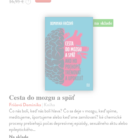
16,95 €
?
na sklade
Cesta do mozgu a späť
Fričová Dominika
| Kniha
Čo nás bolí, keď nás bolí hlava? Čo sa deje v mozgu, keď spíme,
meditujeme, športujeme alebo keď sme zamilovaní? ké chemické
procesy prebiehajú počas depresívnej epizódy, sexuálneho aktu alebo
epileptického…
Na sklade