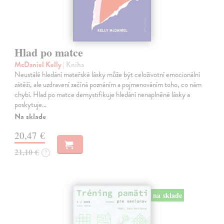
Hlad po matce
McDaniel Kelly
| Kniha
Neustálé hledání mateřské lásky může být celoživotní emocionální
zátěží, ale uzdravení začíná poznáním a pojmenováním toho, co nám
chybí. Hlad po matce demystifikuje hledání nenaplněné lásky a
poskytuje…
Na sklade
20,47 €
21,10 €
?
na sklade