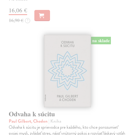
16,06 €
16,90 €
?
na sklade
Odvaha k súcitu
Paul Gilbert, Choden
| Kniha
Odvaha k súcitu je sprievodca pre každého, kto chce porozumieť
svojej mysli, zvládať stres, nájsť vnútorný pokoj a rozvíjať láskavý vzťah