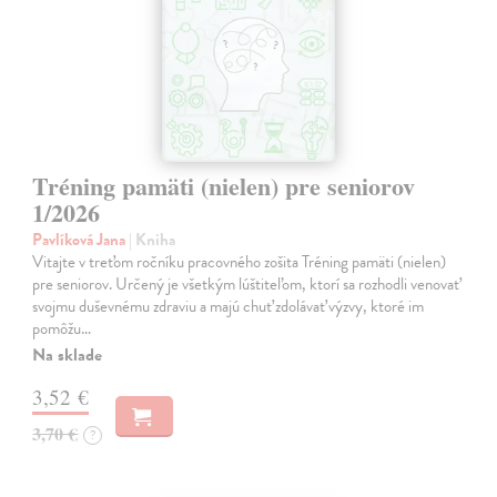
Tréning pamäti (nielen) pre seniorov
1/2026
Pavlíková Jana
| Kniha
Vitajte v treťom ročníku pracovného zošita Tréning pamäti (nielen)
pre seniorov. Určený je všetkým lúštiteľom, ktorí sa rozhodli venovať
svojmu duševnému zdraviu a majú chuť zdolávať výzvy, ktoré im
pomôžu…
Na sklade
3,52 €
3,70 €
?