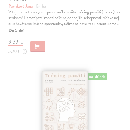
Pavlíková Jana
| Kniha
Vitajte v treťom vydaní pracovného zošita Tréning pamäti (nielen) pre
seniorov! Pamäť patrí medzi naše najcennejšie schopnosti. Vďaka nej
si uchovávame krásne spomienky, učíme sa nové veci, orientujeme…
Do 5 dní
3,33 €
3,70 €
?
na sklade