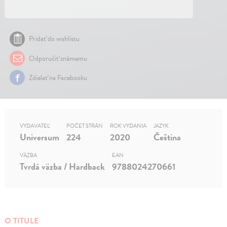
Pridať do wishlistu
Odporučiť známemu
Zdielať na Facebooku
VYDAVATEĽ
POČET STRÁN
ROK VYDANIA
JAZYK
Universum
224
2020
Čeština
VÄZBA
EAN
Tvrdá väzba / Hardback
9788024270661
O TITULE