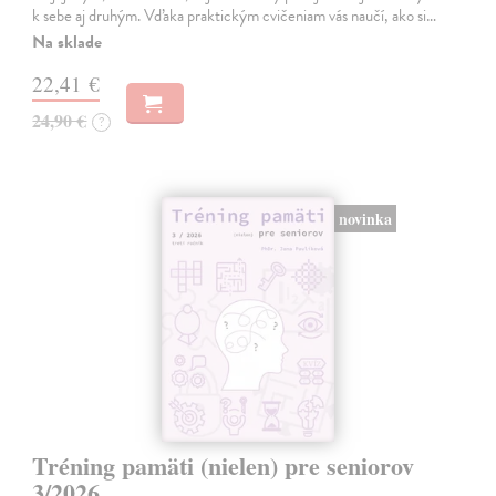
k sebe aj druhým. Vďaka praktickým cvičeniam vás naučí, ako si…
Na sklade
22,41 €
24,90 €
?
novinka
Tréning pamäti (nielen) pre seniorov
3/2026