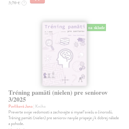
3,70 €
?
na sklade
Tréning pamäti (nielen) pre seniorov
3/2025
Pavlíková Jana
| Kniha
Preverte svoje vedomosti a zachovajte si myseľ sviežu a činorodú.
Tréning pamäti (nielen) pre seniorov navyše prispeje j k dobrej nálade
a pohode.