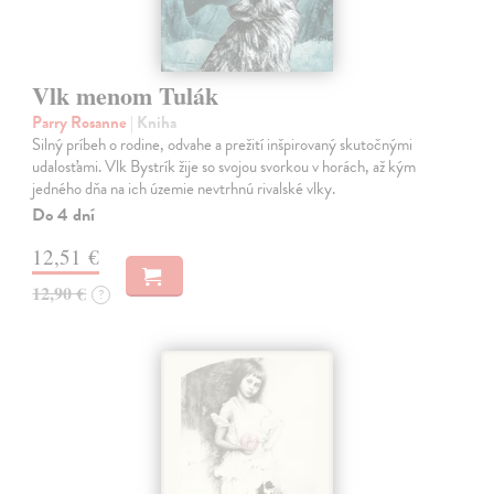
Vlk menom Tulák
Parry Rosanne
| Kniha
Silný príbeh o rodine, odvahe a prežití inšpirovaný skutočnými
udalosťami. Vlk Bystrík žije so svojou svorkou v horách, až kým
jedného dňa na ich územie nevtrhnú rivalské vlky.
Do 4 dní
12,51 €
12,90 €
?