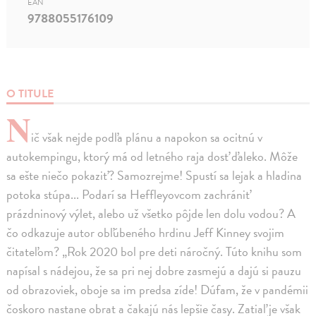
EAN
9788055176109
O TITULE
N
ič však nejde podľa plánu a napokon sa ocitnú v
autokempingu, ktorý má od letného raja dosť ďaleko. Môže
sa ešte niečo pokaziť? Samozrejme! Spustí sa lejak a hladina
potoka stúpa... Podarí sa Heffleyovcom zachrániť
prázdninový výlet, alebo už všetko pôjde len dolu vodou? A
čo odkazuje autor obľúbeného hrdinu Jeff Kinney svojim
čitateľom? „Rok 2020 bol pre deti náročný. Túto knihu som
napísal s nádejou, že sa pri nej dobre zasmejú a dajú si pauzu
od obrazoviek, oboje sa im predsa zíde! Dúfam, že v pandémii
čoskoro nastane obrat a čakajú nás lepšie časy. Zatiaľ je však