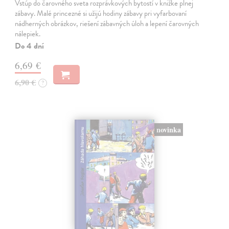
Vstúp do čarovného sveta rozprávkových bytostí v knižke plnej
zábavy. Malé princezné si užijú hodiny zábavy pri vyfarbovaní
nádherných obrázkov, riešení zábavných úloh a lepení čarovných
nálepiek.
Do 4 dní
6,69 €
6,90 €
?
novinka