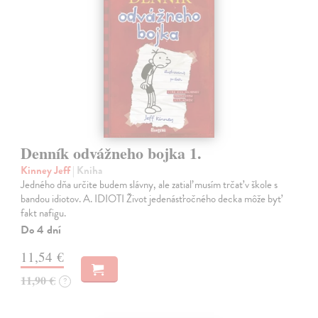
Denník odvážneho bojka 1.
Kinney Jeff
| Kniha
Jedného dňa určite budem slávny, ale zatiaľ musím trčať v škole s
bandou idiotov. A. IDIOTI Život jedenásťročného decka môže byť
fakt nafigu.
Do 4 dní
11,54 €
11,90 €
?