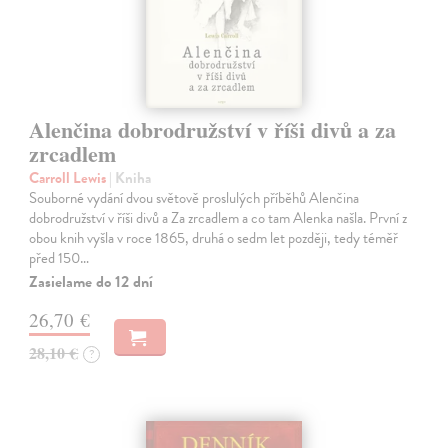
Alenčina dobrodružství v říši divů a za
zrcadlem
Carroll Lewis
| Kniha
Souborné vydání dvou světově proslulých příběhů Alenčina
dobrodružství v říši divů a Za zrcadlem a co tam Alenka našla. První z
obou knih vyšla v roce 1865, druhá o sedm let později, tedy téměř
před 150…
Zasielame do 12 dní
26,70 €
28,10 €
?