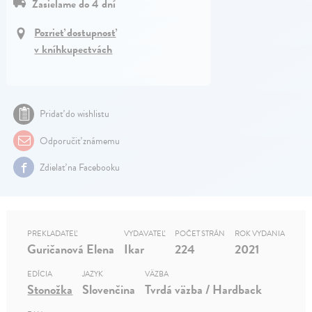
Zasielame do 4 dní
Pozrieť dostupnosť
v kníhkupectvách
Pridať do wishlistu
Odporučiť známemu
Zdielať na Facebooku
PREKLADATEĽ
VYDAVATEĽ
POČET STRÁN
ROK VYDANIA
Guričanová Elena
Ikar
224
2021
EDÍCIA
JAZYK
VÄZBA
Stonožka
Slovenčina
Tvrdá väzba / Hardback