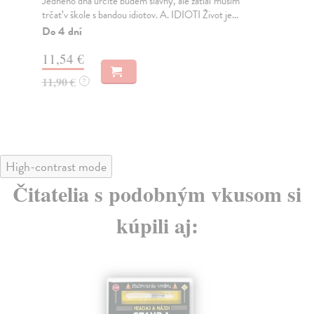
Jedného dňa určite budem slávny, ale zatiaľ musím
Ki
trčať v škole s bandou idiotov. A. IDIOTI Život je...
Dva
Den
Do 4 dní
Na
11,54 €
11
11,90 €
?
11
High-contrast mode
Čitatelia s podobným vkusom si
kúpili aj: