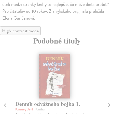
útek medzi stránky knihy to najlepšie, čo môže dieťa urobiť.“
Pre čitateľov od 10 rokov. Z anglického originálu preložila
Elena Guričanová.
High-contrast mode
Podobné tituly
Denník odvážneho bojka 1.
D
Z
Kinney Jeff
| Kniha