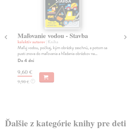
Maľovanie vodou - Stavba
Hľ
kolektív autorov
| Kniha
Cl
Maľuj vodou, počkaj, kým obrázky zaschnú, a potom sa
Sta
pusti znova do maľovania a hľadania obrázkov na...
mač
Do 4 dní
Do
9,60 €
9,
9,90 €
9,
?
Ďalšie z kategórie knihy pre deti