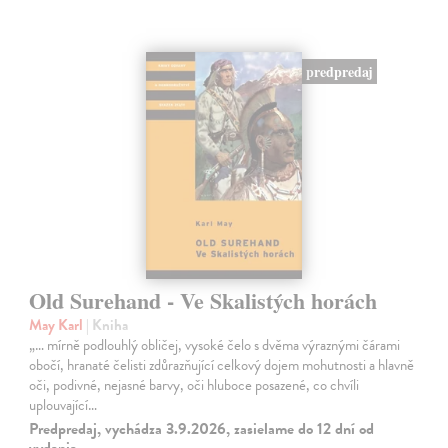
predpredaj
Old Surehand - Ve Skalistých horách
May Karl
| Kniha
„… mírně podlouhlý obličej, vysoké čelo s dvěma výraznými čárami
obočí, hranaté čelisti zdůrazňující celkový dojem mohutnosti a hlavně
oči, podivné, nejasné barvy, oči hluboce posazené, co chvíli
uplouvající…
Predpredaj, vychádza 3.9.2026, zasielame do 12 dní od
vydania