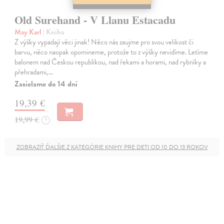
Old Surehand - V Llanu Estacadu
May Karl
| Kniha
Z výšky vypadají věci jinak! Něco nás zaujme pro svou velikost či
barvu, něco naopak opomineme, protože to z výšky nevidíme. Letíme
balonem nad Českou republikou, nad řekami a horami, nad rybníky a
přehradami,…
Zasielame do 14 dní
19,39 €
19,99 €
?
ZOBRAZIŤ ĎALŠIE Z KATEGÓRIE KNIHY PRE DETI OD 10 DO 13 ROKOV