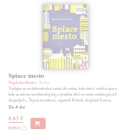
Spiace mesto
Vopěnka Martin
| Kniha
Vydajte sa na dobrodružnú cestu do sveta, kde všetci rodičia spia a
kde sa začína nemilosrdný boj o prežitie detí vo svete zostávajúcich
dospelých... Štyria súrodenci, najstarší Krištof, dvojčatá Ema a…
Do 4 dní
8,63 €
8,90 €
?