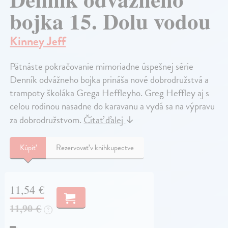
bojka 15. Dolu vodou
Kinney Jeff
Pätnáste pokračovanie mimoriadne úspešnej série
Denník odvážneho bojka prináša nové dobrodružstvá a
trampoty školáka Grega Heffleyho. Greg Heffley aj s
celou rodinou nasadne do karavanu a vydá sa na výpravu
za dobrodružstvom.
Čítať ďalej
↓
Kúpiť
Rezervovať v kníhkupectve
11,54 €
11,90 €
?