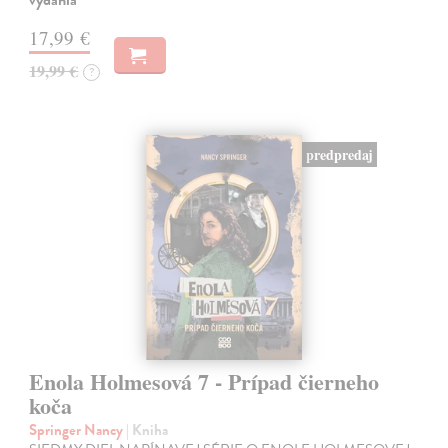
17,99 €
19,99 €
?
predpredaj
Enola Holmesová 7 - Prípad čierneho
koča
Springer Nancy
| Kniha