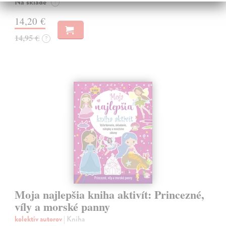
Na sklade
?
14,20 €
14,95 €
?
Moja najlepšia kniha aktivít: Princezné,
víly a morské panny
kolektív autorov
| Kniha