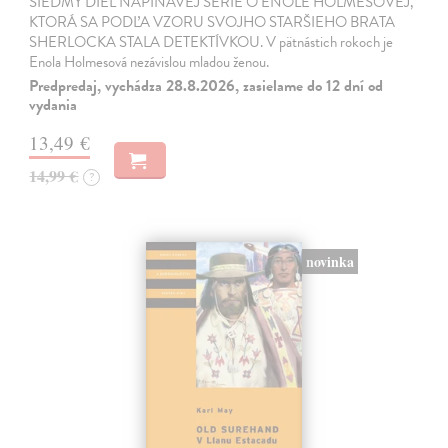
SIEDMY DIEL NAPÍNAVEJ SÉRIE O ENOLE HOLMESOVEJ,
KTORÁ SA PODĽA VZORU SVOJHO STARŠIEHO BRATA
SHERLOCKA STALA DETEKTÍVKOU. V pätnástich rokoch je
Enola Holmesová nezávislou mladou ženou.
Predpredaj, vychádza 28.8.2026, zasielame do 12 dní od
vydania
13,49 €
14,99 €
?
novinka