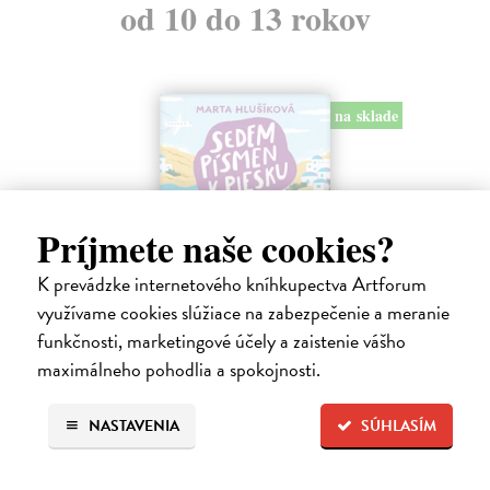
od 10 do 13 rokov
na sklade
Príjmete naše cookies?
K prevádzke internetového kníhkupectva Artforum
využívame cookies slúžiace na zabezpečenie a meranie
funkčnosti, marketingové účely a zaistenie vášho
Sedem písmen v piesku
maximálneho pohodlia a spokojnosti.
Hlušíková Marta
| Kniha
Dovolenka na Kréte je niekedy plná prekvapení. Súrodenci Noro a
Anabela pri mori spoznávajú svojráznych Chrtovcov, natrafia na
NASTAVENIA
SÚHLASÍM
usušenú jaštericu, zaujmú ich Uwe a Hans, ktorí sú takmer celé dni
zahrabaní…