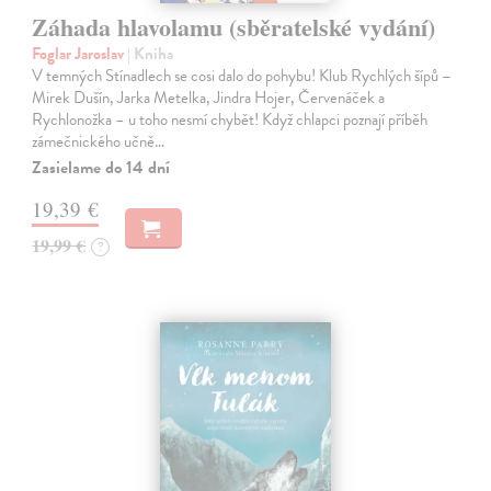
Záhada hlavolamu (sběratelské vydání)
Foglar Jaroslav
| Kniha
V temných Stínadlech se cosi dalo do pohybu! Klub Rychlých šípů –
Mirek Dušín, Jarka Metelka, Jindra Hojer, Červenáček a
Rychlonožka – u toho nesmí chybět! Když chlapci poznají příběh
zámečnického učně…
Zasielame do 14 dní
19,39 €
19,99 €
?