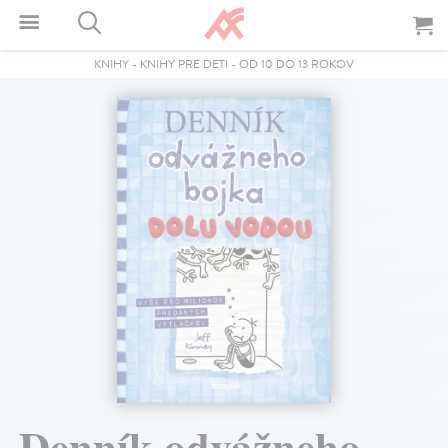
KNIHY
-
KNIHY PRE DETI
-
OD 10 DO 13 ROKOV
Denník odvážneho