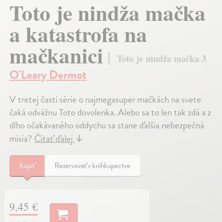
Toto je nindža mačka
a katastrofa na
mačkanici
Toto je nindža mačka 3
O'Leary Dermot
V tretej časti série o najmegasuper mačkách na svete
čaká odvážnu Toto dovolenka. Alebo sa to len tak zdá a z
dlho očakávaného oddychu sa stane ďalšia nebezpečná
misia?
Čítať ďalej
↓
Kúpiť
Rezervovať v kníhkupectve
9,45 €