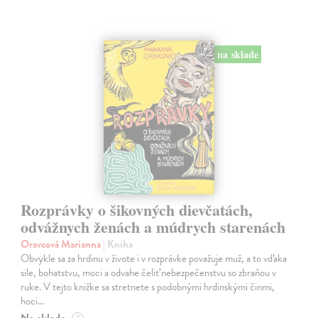
na sklade
Rozprávky o šikovných dievčatách,
odvážnych ženách a múdrych starenách
Oravcová Marianna
| Kniha
Obvykle sa za hrdinu v živote i v rozprávke považuje muž, a to vďaka
sile, bohatstvu, moci a odvahe čeliť nebezpečenstvu so zbraňou v
ruke. V tejto knižke sa stretnete s podobnými hrdinskými činmi,
hoci…