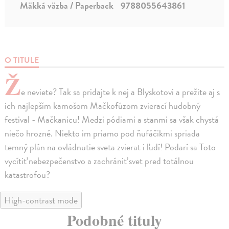
Mäkká väzba / Paperback
9788055643861
O TITULE
Ž
e neviete? Tak sa pridajte k nej a Blyskotovi a prežite aj s
ich najlepším kamošom Mačkofúzom zvierací hudobný
festival - Mačkanicu! Medzi pódiami a stanmi sa však chystá
niečo hrozné. Niekto im priamo pod ňufáčikmi spriada
temný plán na ovládnutie sveta zvierat i ľudí! Podarí sa Toto
vycítiť nebezpečenstvo a zachrániť svet pred totálnou
katastrofou?
High-contrast mode
Podobné tituly