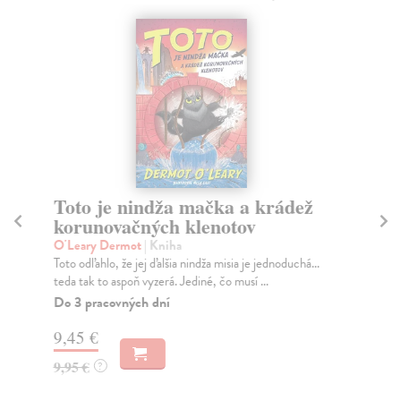
Toto je nindža mačka a krádež
T
korunovačných klenotov
ko
O'Leary Dermot
| Kniha
O´
Toto odľahlo, že jej ďalšia nindža misia je jednoduchá...
Prv
teda tak to aspoň vyzerá. Jediné, čo musí ...
Tot
Do 3 pracovných dní
Do
9,45 €
9,
9,95 €
9,
?