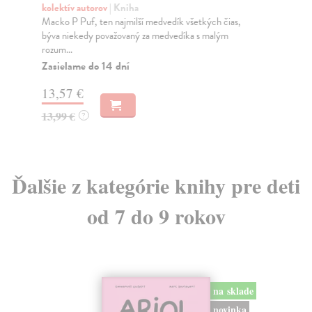
kolektív autorov
| Kniha
Hr
Macko P Puf, ten najmilší medvedík všetkých čias,
Kni
býva niekedy považovaný za medvedíka s malým
sme
rozum...
Na
Zasielame do 14 dní
23
13,57 €
24
13,99 €
?
Ďalšie z kategórie knihy pre deti
od 7 do 9 rokov
na sklade
novinka