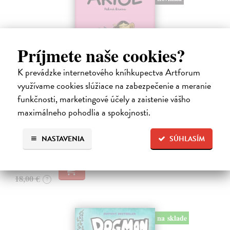
Príjmete naše cookies?
K prevádzke internetového kníhkupectva Artforum
Ariol 4
využívame cookies slúžiace na zabezpečenie a meranie
funkčnosti, marketingové účely a zaistenie vášho
Guibert Emmanuel
| Kniha
PEŤULA je krásna a ako pekne vonia! Ariol sedí v triede rovno za ňou
maximálneho pohodlia a spokojnosti.
a vo svojich myšlienkach ju zasýpa komplimentami. Dokonca si
predstavuje, ako jej hovorí, že ju miluje.
NASTAVENIA
SÚHLASÍM
Na sklade
?
17,10 €
18,00 €
?
na sklade