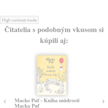
High-contrast mode
Čitatelia s podobným vkusom si
kúpili aj:
Macko Puf - Kniha múdrostí
Ar
Macka Puf
Sl