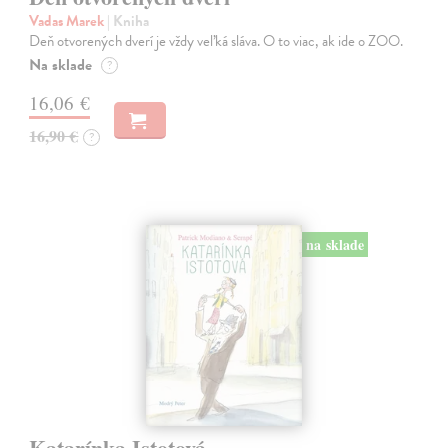
Vadas Marek
| Kniha
Deň otvorených dverí je vždy veľká sláva. O to viac, ak ide o ZOO.
Na sklade
?
16,06 €
16,90 €
?
na sklade
Katarínka Istotová