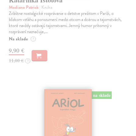
Modiano Patrick
| Kniha
Zvláštne nostalgické rozprávanie o detstve prežitom v Paríži, o
blízkom vzťahu a porozumení medzi otcom a dcérou a tajomstvách,
ktoré navždy ostávajú tajomstvami. Jemný humor prítomný v
rozprávaní naznačuje,…
Na sklade
?
9,90 €
11,00 €
?
na sklade