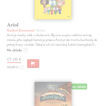
Ariol
Guibert Emmanuel
| Kniha
Ariol je modrý oslík v okuliaroch. Býva so svojimi rodičmi na kraji
mesta, jeho najlepší kamoš je prasa a Ariol je tak trochu buchnutý do
jednej kravy v triede. Telesnú ich učí navrčaný kohút (namojdušu!)…
Na sklade
?
17,10 €
18,00 €
?
na sklade