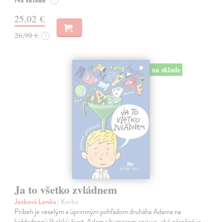
Na sklade
?
25,02 €
26,90 €
?
na sklade
Ja to všetko zvládnem
Jecková Lenka
| Kniha
Príbeh je veselým a úprimným pohľadom druháha Adama na
každodenný školský život. Adam s humorom opisuje, aké náročné je