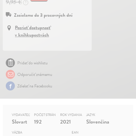
9,95 €
?
Zasielame do 3 pracovných dní
Pozrieť dostupnosť
v kníhkupectvách
Pridať do wishlistu
Odporučiť známemu
Zdielať na Facebooku
VYDAVATEĽ
POČET STRÁN
ROK VYDANIA
JAZYK
Slovart
192
2021
Slovenčina
VÄZBA
EAN