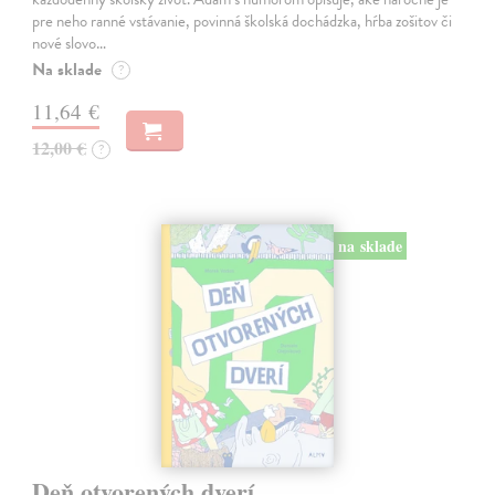
pre neho ranné vstávanie, povinná školská dochádzka, hŕba zošitov či
nové slovo…
Na sklade
?
11,64 €
12,00 €
?
na sklade
Deň otvorených dverí