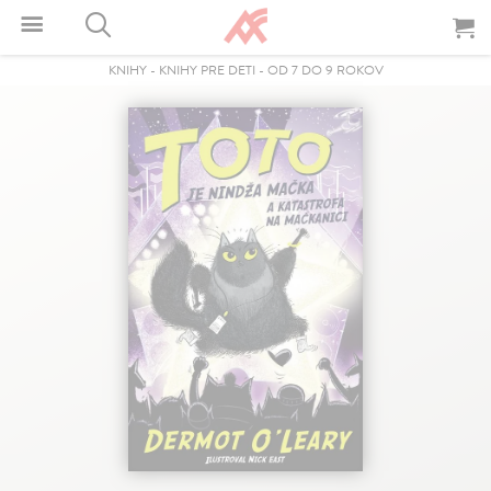
KNIHY
-
KNIHY PRE DETI
-
OD 7 DO 9 ROKOV