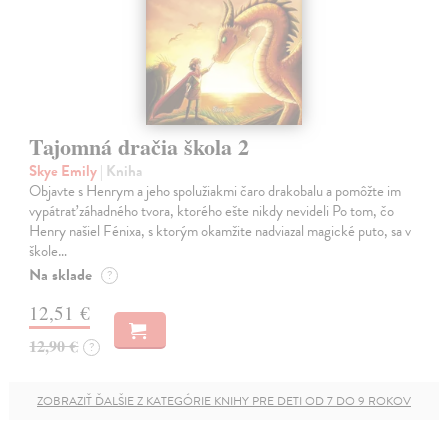
Tajomná dračia škola 2
Skye Emily
| Kniha
Objavte s Henrym a jeho spolužiakmi čaro drakobalu a pomôžte im
vypátrať záhadného tvora, ktorého ešte nikdy nevideli Po tom, čo
Henry našiel Fénixa, s ktorým okamžite nadviazal magické puto, sa v
škole…
Na sklade
?
12,51 €
12,90 €
?
ZOBRAZIŤ ĎALŠIE Z KATEGÓRIE KNIHY PRE DETI OD 7 DO 9 ROKOV