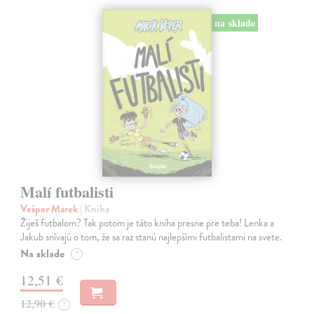
na sklade
Malí futbalisti
Vešper Marek
| Kniha
Žiješ futbalom? Tak potom je táto kniha presne pre teba! Lenka a
Jakub snívajú o tom, že sa raz stanú najlepšími futbalistami na svete.
Na sklade
?
12,51 €
12,90 €
?