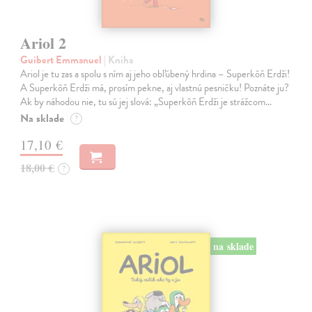
Ariol 2
Guibert Emmanuel
| Kniha
Ariol je tu zas a spolu s ním aj jeho obľúbený hrdina – Superkôň Erdži!
A Superkôň Erdži má, prosím pekne, aj vlastnú pesničku! Poznáte ju?
Ak by náhodou nie, tu sú jej slová: „Superkôň Erdži je strážcom…
Na sklade
?
17,10 €
18,00 €
?
na sklade