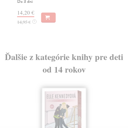
Do 3 dní
Do
14,20 €
12
14,95 €
12
?
Ďalšie z kategórie knihy pre deti
od 14 rokov