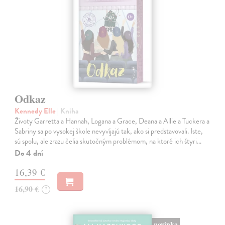
Odkaz
Kennedy Elle
| Kniha
Životy Garretta a Hannah, Logana a Grace, Deana a Allie a Tuckera a
Sabriny sa po vysokej škole nevyvíjajú tak, ako si predstavovali. Iste,
sú spolu, ale zrazu čelia skutočným problémom, na ktoré ich štyri…
Do 4 dní
16,39 €
16,90 €
?
novinka