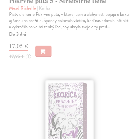
Pokrvné putá 5 - Strieborné tiene
Mead Richelle
| Kniha
Piaty diel série Pokrvné putá, v ktorej upíri a alchymisti bojujú o lásku
aj šancu na prežitie. Sydney riskovala všetko, keď nasledovala inštinkt
a vykročila na veľmi tenký ľad, aby ukryla svoje city pred…
Do 3 dní
17,05 €
17,95 €
?