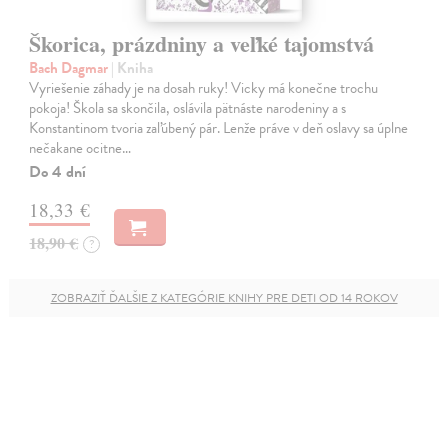
Škorica, prázdniny a veľké tajomstvá
Bach Dagmar
| Kniha
Vyriešenie záhady je na dosah ruky! Vicky má konečne trochu
pokoja! Škola sa skončila, oslávila pätnáste narodeniny a s
Konstantinom tvoria zaľúbený pár. Lenže práve v deň oslavy sa úplne
nečakane ocitne…
Do 4 dní
18,33 €
18,90 €
?
ZOBRAZIŤ ĎALŠIE Z KATEGÓRIE KNIHY PRE DETI OD 14 ROKOV