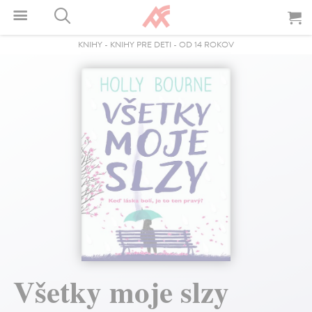
KNIHY
-
KNIHY PRE DETI
-
OD 14 ROKOV
Všetky moje slzy