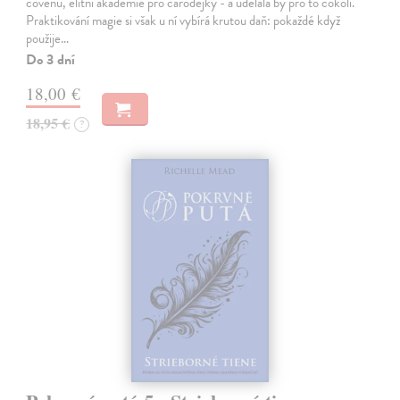
covenu, elitní akademie pro čarodějky - a udělala by pro to cokoli.
Praktikování magie si však u ní vybírá krutou daň: pokaždé když
použije…
Do 3 dní
18,00 €
18,95 €
?