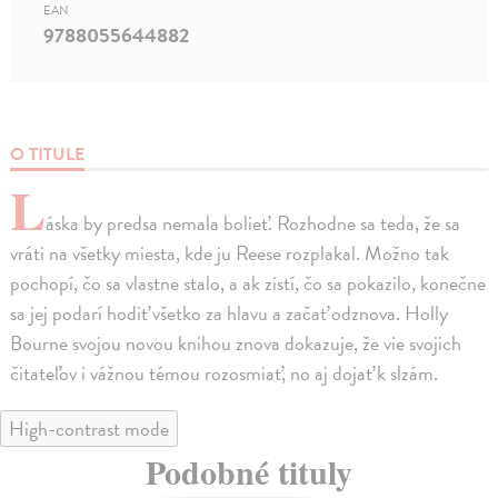
EAN
9788055644882
O TITULE
L
áska by predsa nemala bolieť. Rozhodne sa teda, že sa
vráti na všetky miesta, kde ju Reese rozplakal. Možno tak
pochopí, čo sa vlastne stalo, a ak zistí, čo sa pokazilo, konečne
sa jej podarí hodiť všetko za hlavu a začať odznova. Holly
Bourne svojou novou knihou znova dokazuje, že vie svojich
čitateľov i vážnou témou rozosmiať, no aj dojať k slzám.
High-contrast mode
Podobné tituly