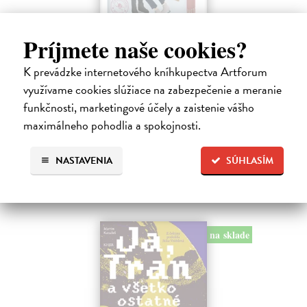
Príjmete naše cookies?
Skóre
K prevádzke internetového kníhkupectva Artforum
Kennedy Elle
| Kniha
využívame cookies slúžiace na zabezpečenie a meranie
Allie Hayesová prežíva krízu. Blížia sa promócie a ona stále netuší, čo
funkčnosti, marketingové účely a zaistenie vášho
bude robiť po vysokej.
maximálneho pohodlia a spokojnosti.
Do 4 dní
16,39 €
NASTAVENIA
SÚHLASÍM
16,90 €
?
na sklade