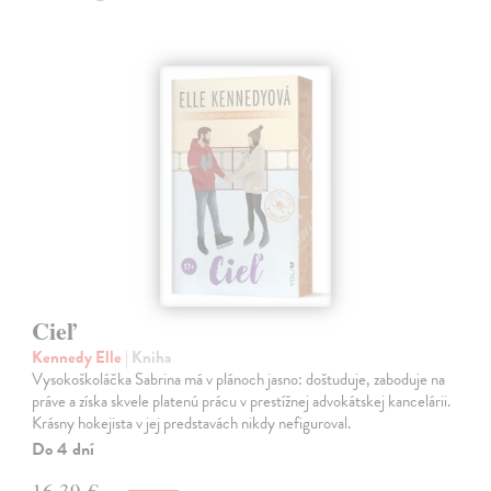
Cieľ
Kennedy Elle
| Kniha
Vysokoškoláčka Sabrina má v plánoch jasno: doštuduje, zaboduje na
práve a získa skvele platenú prácu v prestížnej advokátskej kancelárii.
Krásny hokejista v jej predstavách nikdy nefiguroval.
Do 4 dní
16,39 €