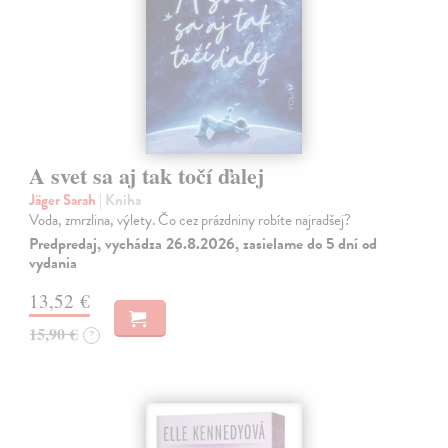
A svet sa aj tak točí ďalej
Jäger Sarah
| Kniha
Voda, zmrzlina, výlety. Čo cez prázdniny robíte najradšej?
Predpredaj, vychádza 26.8.2026, zasielame do 5 dní od
vydania
13,52 €
15,90 €
?