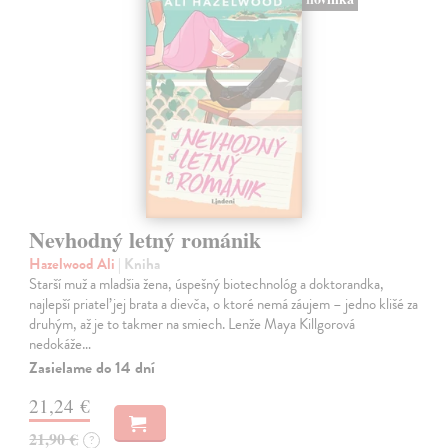
Nevhodný letný románik
Hazelwood Ali
| Kniha
Starší muž a mladšia žena, úspešný biotechnológ a doktorandka,
najlepší priateľ jej brata a dievča, o ktoré nemá záujem – jedno klišé za
druhým, až je to takmer na smiech. Lenže Maya Killgorová
nedokáže…
Zasielame do 14 dní
21,24 €
21,90 €
?