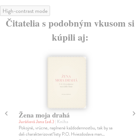
High-contrast mode
Čitatelia s podobným vkusom si
kúpili aj:
Žena moja drahá
Bo
Juráňová Jana (ed.)
| Kniha
Bo
Pokojné, vrúcne, naplnené každodennosťou, tak by sa
Po 
dali charakterizovať listy P.O. Hviezdoslava man...
Vše