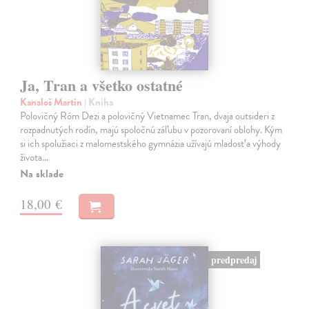
Ja, Tran a všetko ostatné
Kanaloš Martin
| Kniha
Polovičný Róm Dezi a polovičný Vietnamec Tran, dvaja outsideri z
rozpadnutých rodín, majú spoločnú záľubu v pozorovaní oblohy. Kým
si ich spolužiaci z malomestského gymnázia užívajú mladosť a výhody
života…
Na sklade
18,00 €
predpredaj