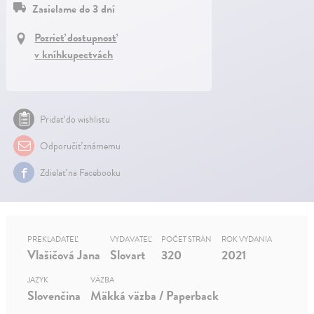
Zasielame do 3 dní
Pozrieť dostupnosť
v kníhkupectvách
Pridať do wishlistu
Odporučiť známemu
Zdielať na Facebooku
PREKLADATEĽ
VYDAVATEĽ
POČET STRÁN
ROK VYDANIA
Vlašičová Jana
Slovart
320
2021
JAZYK
VÄZBA
Slovenčina
Mäkká väzba / Paperback