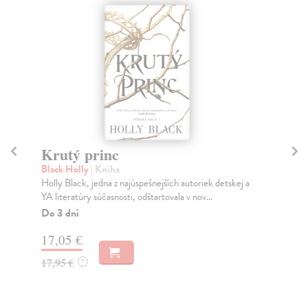
Krutý princ
Z
Black Holly
| Kniha
Bl
Holly Black, jedna z najúspešnejších autoriek detskej a
Pok
YA literatúry súčasnosti, odštartovala v nov...
tie
Do 3 dní
Do
17,05 €
17
17,95 €
17
?