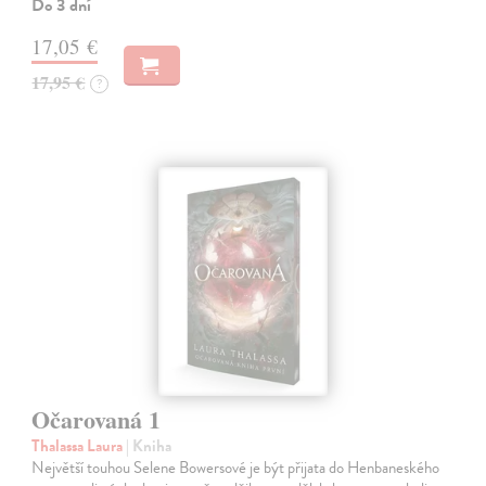
Do 3 dní
17,05 €
17,95 €
?
Očarovaná 1
Thalassa Laura
| Kniha
Největší touhou Selene Bowersové je být přijata do Henbaneského