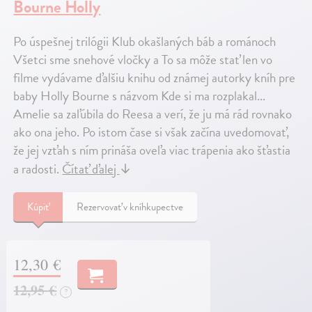
Bourne Holly
Po úspešnej trilógii Klub okašlaných báb a románoch
Všetci sme snehové vločky a To sa môže stať len vo
filme vydávame ďalšiu knihu od známej autorky kníh pre
baby Holly Bourne s názvom Kde si ma rozplakal...
Amelie sa zaľúbila do Reesa a verí, že ju má rád rovnako
ako ona jeho. Po istom čase si však začína uvedomovať,
že jej vzťah s ním prináša oveľa viac trápenia ako šťastia
a radosti.
Čítať ďalej
↓
Kúpiť
Rezervovať v kníhkupectve
12,30 €
12,95 €
?