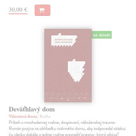
30,00 €
na sklade
Deväťhlavý dom
Valentová Anna
| Kniha
Príbeh o mnohodetnej rodine, dospievaní, náboženskej traume.
Román pozýva na obhliadku rodinného domu, aby zodpovedal otázku:
čo všetko dokáže o jednej rodine prezradiť priestor, ktorý obýva?