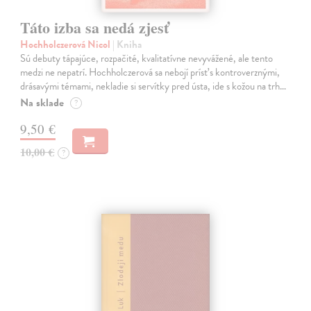
Táto izba sa nedá zjesť
Hochholczerová Nicol
| Kniha
Sú debuty tápajúce, rozpačité, kvalitatívne nevyvážené, ale tento
medzi ne nepatrí. Hochholczerová sa nebojí prísť s kontroverznými,
drásavými témami, nekladie si servítky pred ústa, ide s kožou na trh…
Na sklade
?
9,50 €
10,00 €
?