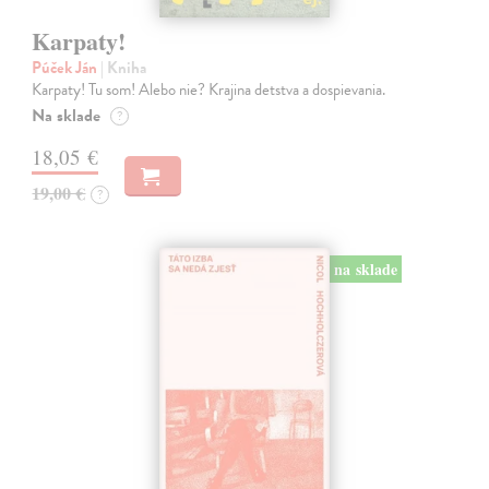
Karpaty!
Púček Ján
| Kniha
Karpaty! Tu som! Alebo nie? Krajina detstva a dospievania.
Na sklade
?
18,05 €
19,00 €
?
na sklade