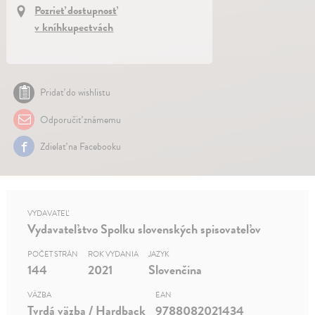
Pozrieť dostupnosť
v kníhkupectvách
Pridať do wishlistu
Odporučiť známemu
Zdielať na Facebooku
VYDAVATEĽ
Vydavateľstvo Spolku slovenských spisovateľov
POČET STRÁN
ROK VYDANIA
JAZYK
144
2021
Slovenčina
VÄZBA
EAN
Tvrdá väzba / Hardback
9788082021434