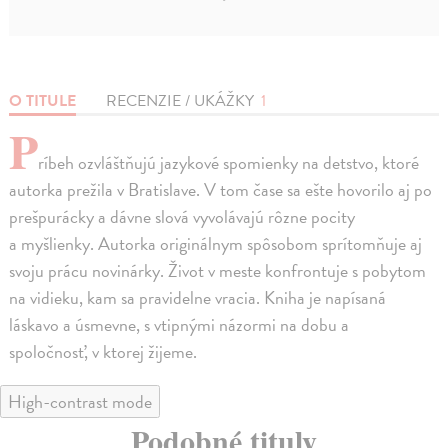
O TITULE
RECENZIE / UKÁŽKY
1
P
ríbeh ozvláštňujú jazykové spomienky na detstvo, ktoré
autorka prežila v Bratislave. V tom čase sa ešte hovorilo aj po
prešpurácky a dávne slová vyvolávajú rôzne pocity
a myšlienky. Autorka originálnym spôsobom sprítomňuje aj
svoju prácu novinárky. Život v meste konfrontuje s pobytom
na vidieku, kam sa pravidelne vracia. Kniha je napísaná
láskavo a úsmevne, s vtipnými názormi na dobu a
spoločnosť, v ktorej žijeme.
High-contrast mode
Podobné tituly