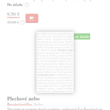
Na sklade
?
9,50 €
10,00 €
?
na sklade
Plechové nebo
Borušovičová Eva
| Kniha
Táto kniha je spojením dvoch projektov, na ktorých Eva Borušovičová