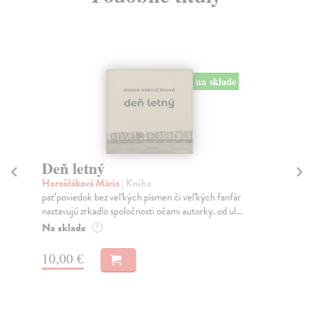
na sklade
Deň letný
K
Horoščáková Mária
| Kniha
Beb
päť poviedok bez veľkých písmen či veľkých fanfár
V ô
nastavujú zrkadlo spoločnosti očami autorky. od ul...
kon
pes
Na sklade
?
Na
10,00 €
17
18