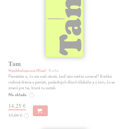
Tam
Hochholczerová Nicol
| Kniha
Pamätáte si, čo ste mali obuté, keď vám niekto umieral? Krehká
rodinná dráma o pamäti, posledných dňoch blízkeho a o tom, čo sa
zmení pre tie, ktoré tu zostali.
Na sklade
?
14,25 €
15,00 €
?