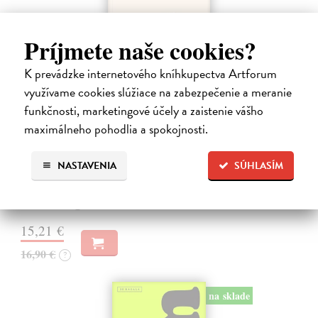
Príjmete naše cookies?
K prevádzke internetového kníhkupectva Artforum
využívame cookies slúžiace na zabezpečenie a meranie
funkčnosti, marketingové účely a zaistenie vášho
Kolotočárka
maximálneho pohodlia a spokojnosti.
Wernerová Jana
| Kniha
Tam, kde sa radosť zo slobodného pohybu a dobrodružstva prelína s
NASTAVENIA
SÚHLASÍM
pocitom vyčlenenia. Tam, kde rastie starý gaštan a okolo neho sa krúti
život dievčatka, ktoré od svojej starej mamy dostalo meno Zelinka.…
Na sklade
?
15,21 €
16,90 €
?
na sklade