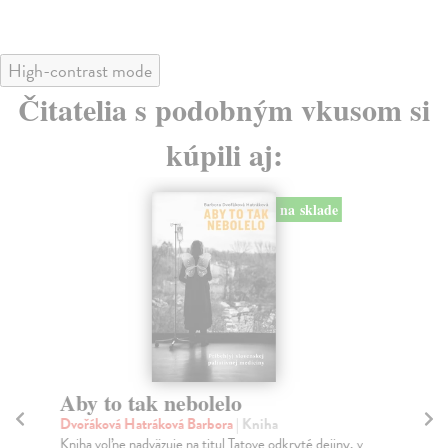
High-contrast mode
Čitatelia s podobným vkusom si
kúpili aj:
na sklade
Aby to tak nebolelo
Vo
Dvořáková Hatráková Barbora
| Kniha
Tol
Kniha voľne nadväzuje na titul Tatove odkryté dejiny, v
Tol