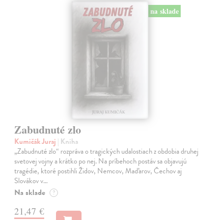
na sklade
Zabudnuté zlo
Kumičák Juraj
| Kniha
„Zabudnuté zlo“ rozpráva o tragických udalostiach z obdobia druhej
svetovej vojny a krátko po nej. Na príbehoch postáv sa objavujú
tragédie, ktoré postihli Židov, Nemcov, Maďarov, Čechov aj
Slovákov v…
Na sklade
?
21,47 €