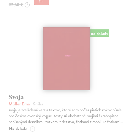
22,60 €
?
na sklade
Svoja
Müller Ema
| Kniha
svoja je zveľadená verzia textov, ktoré som počas piatich rokov písala
pre československý vogue. texty sú obohatené mojimi škrabopisne
napísanými denníkmi, fotkami z detstva, fotkami z mobilu a fotkami…
Na sklade
?