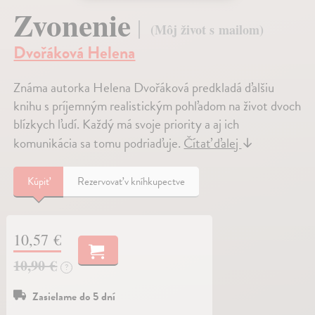
Zvonenie
(Môj život s mailom)
Dvořáková Helena
Známa autorka Helena Dvořáková predkladá ďalšiu
knihu s príjemným realistickým pohľadom na život dvoch
blízkych ľudí. Každý má svoje priority a aj ich
komunikácia sa tomu podriaďuje.
Čítať ďalej
↓
Kúpiť
Rezervovať v kníhkupectve
10,57 €
10,90 €
?
Zasielame do 5 dní