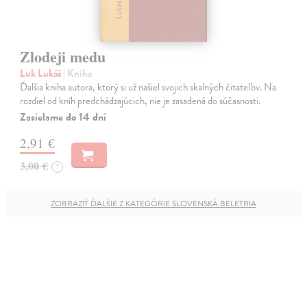
Zlodeji medu
Luk Lukáš
| Kniha
Ďalšia kniha autora, ktorý si už našiel svojich skalných čitateľov. Na
rozdiel od kníh predchádzajúcich, nie je zasadená do súčasnosti.
Zasielame do 14 dní
2,91 €
3,00 €
?
ZOBRAZIŤ ĎALŠIE Z KATEGÓRIE SLOVENSKÁ BELETRIA