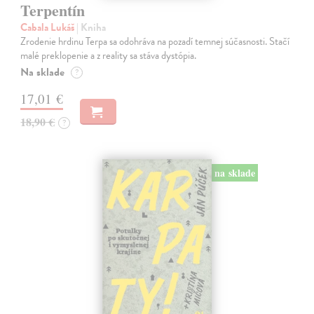
Terpentín
Cabala Lukáš
| Kniha
Zrodenie hrdinu Terpa sa odohráva na pozadí temnej súčasnosti. Stačí
malé preklopenie a z reality sa stáva dystópia.
Na sklade
?
17,01 €
18,90 €
?
na sklade