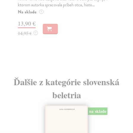
ktorom autorka spracovala príbeh otca, histo...
Kom
Na sklade
Na
?
13,90 €
29
14,95 €
29
?
Ďalšie z kategórie slovenská
beletria
na sklade