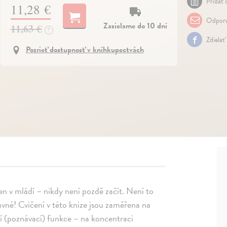
Pridať 
11,28 €
Odporu
Zasielame do 10 dní
11,63 €
?
Zdielať
Pozrieť dostupnosť v kníhkupectvách
en v mládí – nikdy není pozdě začít. Není to
bavné! Cvičení v této knize jsou zaměřena na
í (poznávací) funkce – na koncentraci