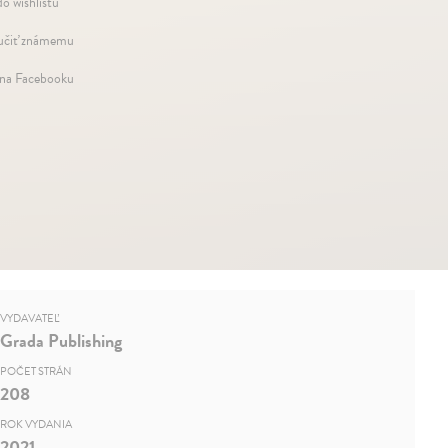
do wishlistu
čiť známemu
 na Facebooku
VYDAVATEĽ
Grada Publishing
POČET STRÁN
208
ROK VYDANIA
2021