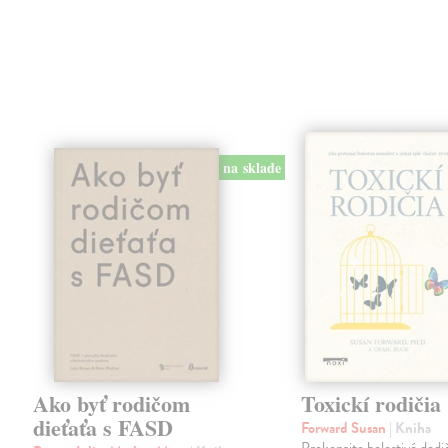
na sklade
Ako byť rodičom
Toxickí rodičia
dieťaťa s FASD
Forward Susan
| Kniha