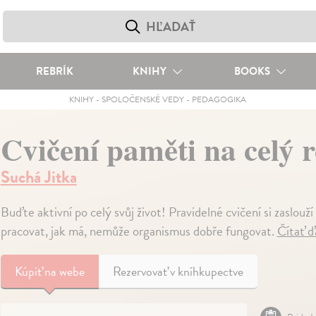
REBRÍK
KNIHY
BOOKS
KNIHY
-
SPOLOČENSKÉ VEDY
-
PEDAGOGIKA
Cvičení paměti na celý 
Suchá Jitka
Buďte aktivní po celý svůj život! Pravidelné cvičení si zaslou
pracovat, jak má, nemůže organismus dobře fungovat.
Čítať ď
Kúpiť
na webe
Rezervovať v kníhkupectve