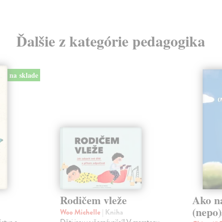
Ďalšie z kategórie pedagogika
na sklade
Rodičem vleže
Ako n
(nepo)
Woo Michelle
| Kniha