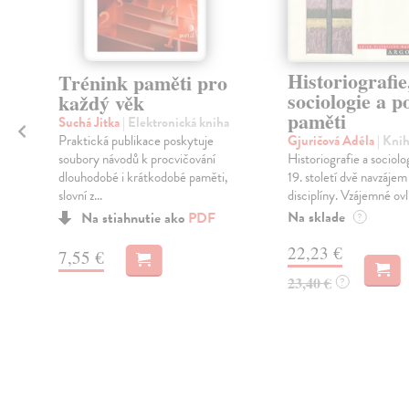
Historiografie
Trénink paměti pro
sociologie a po
každý věk
paměti
Suchá Jitka
| Elektronická kniha
Praktická publikace poskytuje
Gjuričová Adéla
| Kni
soubory návodů k procvičování
Historiografie a sociolo
dlouhodobé i krátkodobé paměti,
19. století dvě navzájem
slovní z...
disciplíny. Vzájemné ovli
Na sklade
Na stiahnutie ako
PDF
?
22,23 €
7,55 €
23,40 €
?