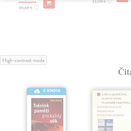
11,50 €
?
10,60 €
?
High-contrast mode
Čit
E-KNIHA