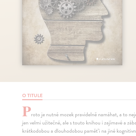
O TITULE
P
roto je nutné mozek pravidelně namáhat, a to nej
jen velmi užitečné, ale s touto knihou i zajímavé a zá
krátkodobou a dlouhodobou paměť i na jiné kognitivn