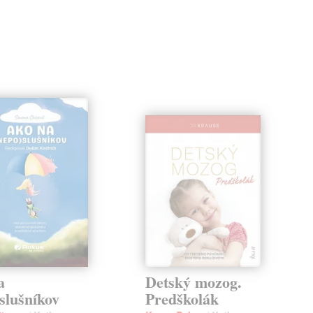
a
Detský mozog.
slušníkov
Predškolák