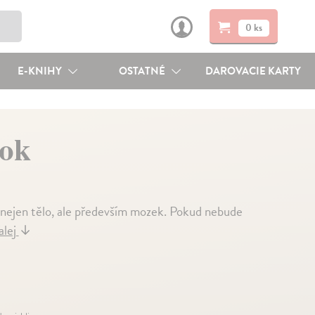
0 ks
E-KNIHY
OSTATNÉ
DAROVACIE KARTY
rok
ží nejen tělo, ale především mozek. Pokud nebude
alej
↓