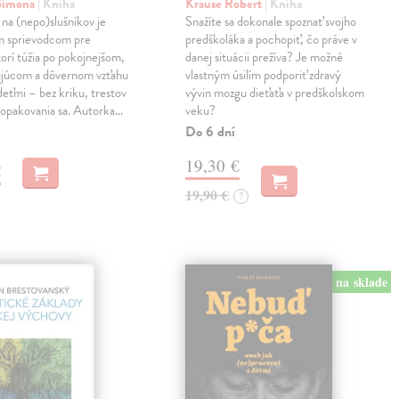
 Simona
| Kniha
Krause Robert
| Kniha
na (nepo)slušníkov je
Snažíte sa dokonale spoznať svojho
m sprievodcom pre
predškoláka a pochopiť, čo práve v
torí túžia po pokojnejšom,
danej situácii prežíva? Je možné
ujúcom a dôvernom vzťahu
vlastným úsilím podporiť zdravý
 deťmi – bez kriku, trestov
vývin mozgu dieťaťa v predškolskom
 opakovania sa. Autorka…
veku?
Do 6 dní
19,30 €
€
19,90 €
?
na sklade