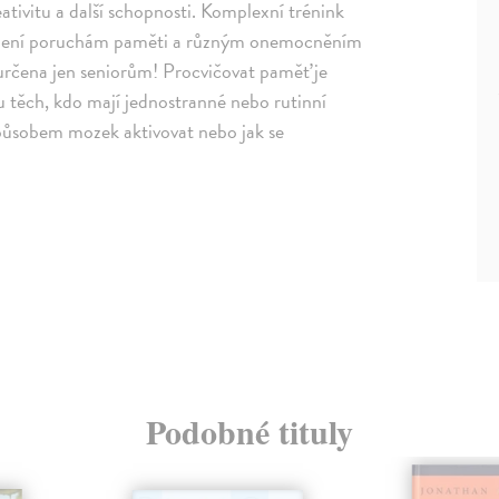
reativitu a další schopnosti. Komplexní trénink
cházení poruchám paměti a různým onemocněním
určena jen seniorům! Procvičovat paměť je
 u těch, kdo mají jednostranné nebo rutinní
způsobem mozek aktivovat nebo jak se
Podobné tituly