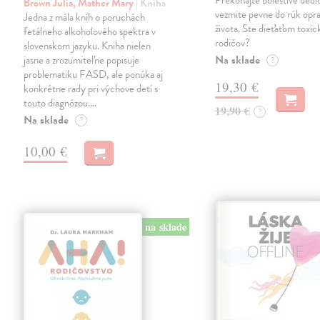
Prekonajte bolestivé dedi
Brown Julia, Mather Mary
| Kniha
vezmite pevne do rúk opra
Jedna z mála kníh o poruchách
života. Ste dieťaťom toxi
fetálneho alkoholového spektra v
rodičov?
slovenskom jazyku. Kniha nielen
Na sklade
jasne a zrozumiteľne popisuje
?
problematiku FASD, ale ponúka aj
19,30 €
konkrétne rady pri výchove detí s
touto diagnózou.…
19,90 €
?
Na sklade
?
10,00 €
na sklade