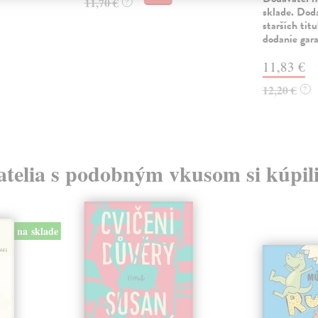
11,70 €
?
sklade. Doda
starších tit
dodanie gar
11,83 €
12,20 €
?
atelia s podobným vkusom si kúpili
na sklade