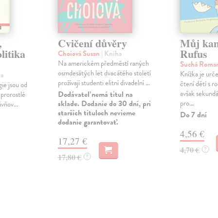
,
Cvičení důvěry
Můj ka
litika
Rufus
Choiová Susan
| Kniha
Na americkém předměstí raných
Suchá Roma
osmdesátých let dvacátého století
Knížka je urč
ha
prožívají studenti elitní divadelní ...
čtení dětí s ro
gie jsou od
avšak sekundár
Dodávateľ nemá titul na
 prorostlé
sklade. Dodanie do 30 dní, pri
pro...
vňov...
starších tituloch nevieme
Do 7 dní
dodanie garantovať.
4,56 €
17,27 €
4,70 €
?
17,80 €
?