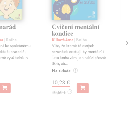
marád
Cvičení mentální
Ve
kondice
ro
a 
na
| Kniha
Bílková Jana
| Kniha
ená ke společnému
Víte, že kromě tělesných
Suc
diči či prarodiči,
rozcviček existují i ty mentální?
Vzt
ně využitelná i v
Tato kniha vám jich nabízí přesně
bych
365, ab...
podp
Pohy
Na sklade
?
Do 
10,28 €
10
10,60 €
?
10,