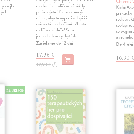
čstvo a
Děti jsou vyčerpávající! V maratonu
Chicevič
ty svojho
moderního rodičovství někdy
Kniha Ako 
ckých
potřebujete 10 drahocenných
praktický
minut, abyste vypnuli a dopřáli
rodičov, k
svému tělu odpočinek. Zkuste
spoluprac
rodičovství vleže! Super
so svojimi
jednoduchou vychytávku,…
a večného
Zasielame do 12 dní
Do 4 dní
17,36 €
16,90 
17,90 €
?
na sklade