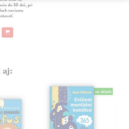
dod
nie do 30 dní, pri
uloch nevieme
13
antovať.
13,
 aj:
na sklade