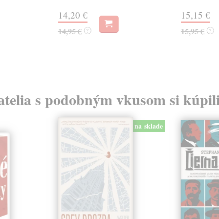
14,20 €
15,15 €
14,95 €
15,95 €
?
?
atelia s podobným vkusom si kúpili
na sklade