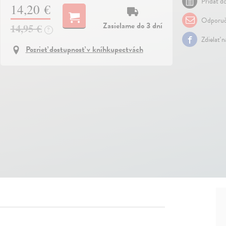
Pridať do
14,20 €
Odporuč
Zasielame do 3 dní
14,95 €
?
Zdielať 
Pozrieť dostupnosť v kníhkupectvách