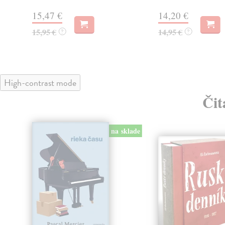
15,47 €
14,20 €
15,95 €
14,95 €
?
?
High-contrast mode
Čit
na sklade