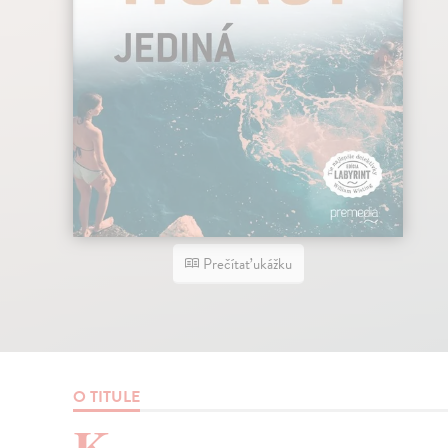
Prečítať ukážku
O TITULE
K