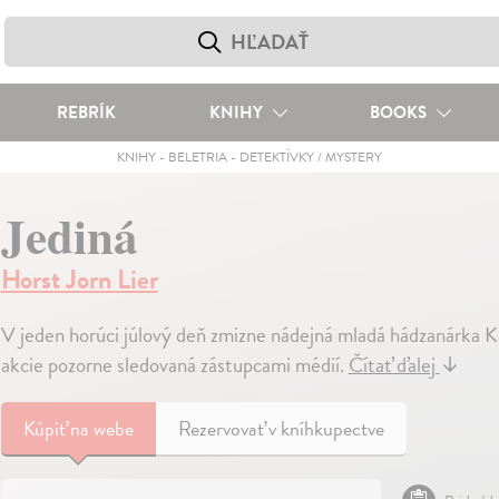
REBRÍK
KNIHY
BOOKS
KNIHY
-
BELETRIA
-
DETEKTÍVKY / MYSTERY
Jediná
Horst Jorn Lier
V jeden horúci júlový deň zmizne nádejná mladá hádzanárka Kajs
akcie pozorne sledovaná zástupcami médií.
Čítať ďalej
↓
Kúpiť
na webe
Rezervovať v kníhkupectve