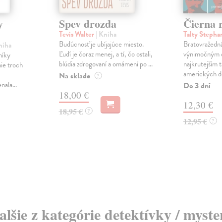
y
Spev drozda
Čierna 
Tevis Walter
| Kniha
Talty Steph
Budúcnosť je ubíjajúce miesto.
Bratovražedná
niha
Ľudí je čoraz menej, a tí, čo ostali,
výnimočným d
níky
blúdia zdrogovaní a omámení po ...
najkrutejším 
ie troch
amerických de
Na sklade
?
ala...
Do 3 dní
18,00 €
12,30 €
18,95 €
?
12,95 €
?
alšie z kategórie detektívky / myste