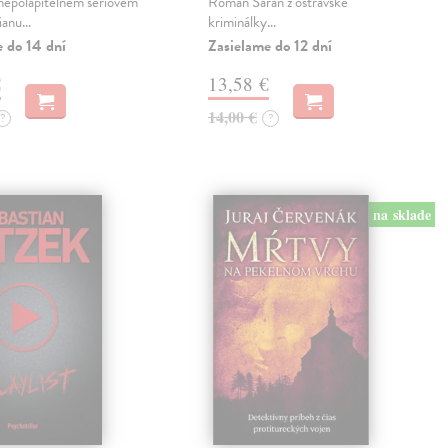
 nepolapitelném sériovém
Roman Saran z ostravské
lianu…
kriminálky…
e do 14 dní
Zasielame do 12 dní
€
13,58 €
14,00 €
?
?
na sklade