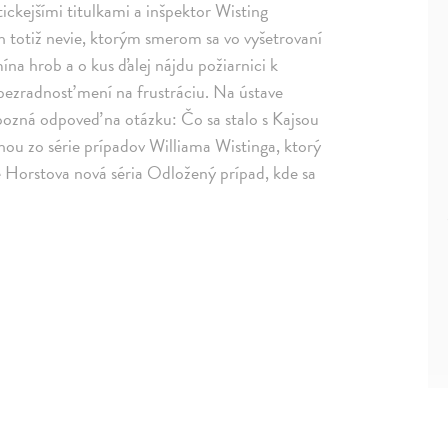
ckejšími titulkami a inšpektor Wisting
h totiž nevie, ktorým smerom sa vo vyšetrovaní
ína hrob a o kus ďalej nájdu požiarnici k
bezradnosť mení na frustráciu. Na ústave
epozná odpoveď na otázku: Čo sa stalo s Kajsou
ou zo série prípadov Williama Wistinga, ktorý
e Horstova nová séria Odložený prípad, kde sa