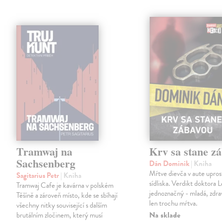
Tramwaj na
Krv sa stane z
Sachsenberg
Dán Dominik
| Kniha
Mŕtve dievča v aute upros
Sagitarius Petr
| Kniha
sídliska. Verdikt doktora 
Tramwaj Cafe je kavárna v polském
jednoznačný - mladá, zdra
Těšíně a zároveň místo, kde se sbíhají
len trochu mŕtva.
všechny nitky související s dalším
Na sklade
brutálním zločinem, který musí