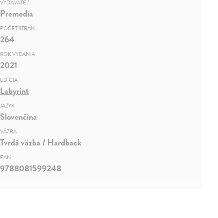
VYDAVATEĽ
Premedia
POČET STRÁN
264
ROK VYDANIA
2021
EDÍCIA
Labyrint
JAZYK
Slovenčina
VÄZBA
Tvrdá väzba / Hardback
EAN
9788081599248