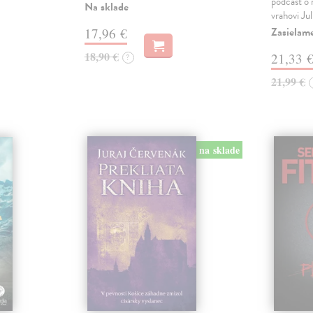
podcast o
Na sklade
vrahovi Ju
Zasielam
17,96 €
18,90 €
21,33 
?
21,99 €
na sklade