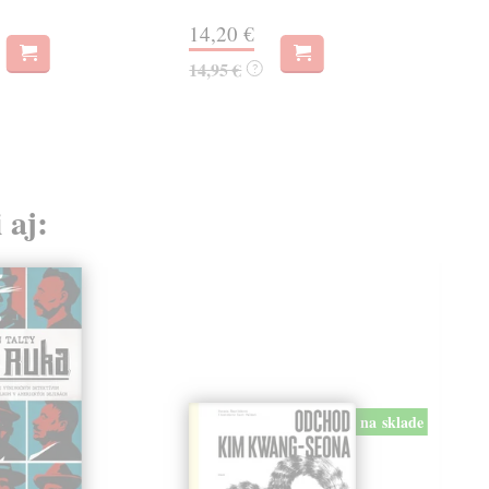
14,20 €
15
14,95 €
15,
?
 aj:
na sklade