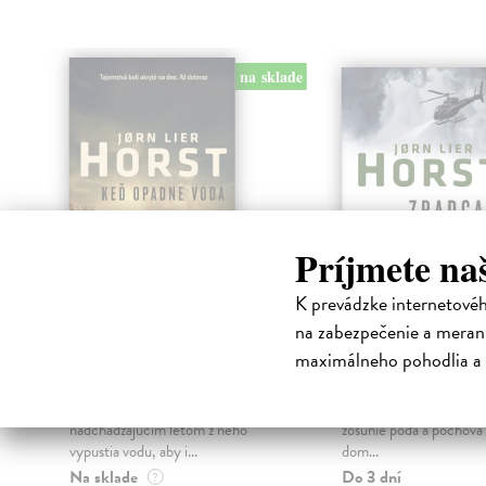
na sklade
Príjmete na
K prevádzke internetové
na zabezpečenie a merani
Keď opadne voda
Zradca
maximálneho pohodlia a 
Horst Jorn Lier
| Kniha
Horst Jorn Lier
| Knih
Tuhá zima poškodila stavidlá na
Po týždňoch silných daž
jazere Farris. Pred
jednu z obytných štvrtí
nadchádzajúcim letom z neho
zosunie pôda a pochová
vypustia vodu, aby i...
dom...
Na sklade
Do 3 dní
?