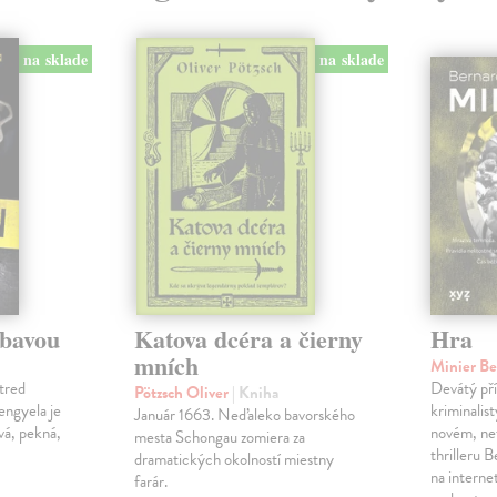
na sklade
na sklade
ábavou
Katova dcéra a čierny
Hra
mních
Minier B
tred
Devátý pří
Pötzsch Oliver
| Kniha
Lengyela je
kriminalis
Január 1663. Neďaleko bavorského
vá, pekná,
novém, ne
mesta Schongau zomiera za
thrilleru 
dramatických okolností miestny
na interne
farár.