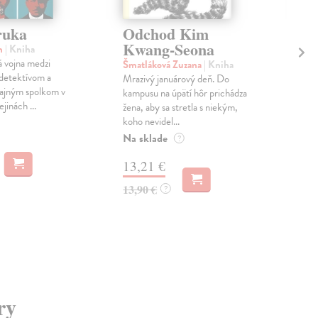
ruka
Odchod Kim
H
Kwang-Seona
an
| Kniha
Hus
 vojna medzi
Exp
Šmatláková Zuzana
| Kniha
etektívom a
básn
Mrazivý januárový deň. Do
tajným spolkom v
poč
kampusu na úpätí hôr prichádza
jinách ...
sa m
žena, aby sa stretla s niekým,
koho nevidel...
Na 
Na sklade
?
14
13,21 €
14,
13,90 €
?
ry