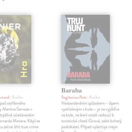
Baraba
ernard
| Kniha
Sagitarius Petr
| Kniha
pad ostříleného
Nestandardním způsobem – šípem
ty Martina Servaze v
vystřeleným z kuše – je na vyjížďce
trpělivě očekávaném
na kole, na lesní cestě vedoucí k
Bernarda Miniera. Když se
turistické chatě Girová, zabit bohatý
tu začne šířit true crime
podnikatel. Případ vyšetřuje major