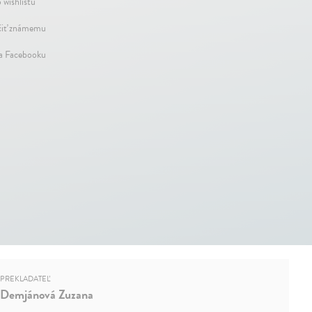
 wishlistu
iť známemu
na Facebooku
PREKLADATEĽ
Demjánová Zuzana