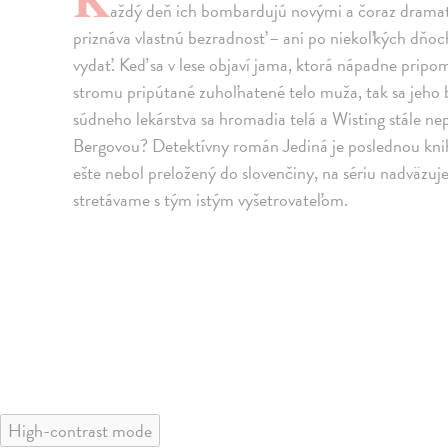
aždý deň ich bombardujú novými a čoraz dramati
priznáva vlastnú bezradnosť – ani po niekoľkých dňoc
vydať. Keď sa v lese objaví jama, ktorá nápadne pripom
stromu pripútané zuhoľnatené telo muža, tak sa jeho 
súdneho lekárstva sa hromadia telá a Wisting stále n
Bergovou? Detektívny román Jediná je poslednou knih
ešte nebol preložený do slovenčiny, na sériu nadväzuj
stretávame s tým istým vyšetrovateľom.
High-contrast mode