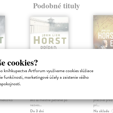
Podobné tituly
še cookies?
ho kníhkupectva Artforum využívame cookies slúžiace
e funkčnosti, marketingové účely a zaistenie vášho
Prípad 1569
Obeť
spokojnosti.
a
Horst Jorn Lier
| Kniha
Horst Jorn L
ďov sa na
William Wisting má za sebou prvý
Piaty diel sér
 Larviku
týždeň letnej dovolenky. Sleduje,
stáva fenomé
 niekoľko
ako sa miestne pátranie po
pracoval pred
nezves...
prí...
Do 3 dní
Na sklade