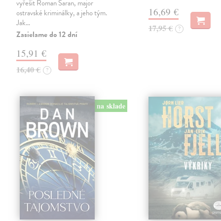
vyřešit Roman Saran, major
16,69 €
ostravské kriminálky, a jeho tým.
Jak…
17,95 €
?
Zasielame do 12 dní
15,91 €
16,40 €
?
na sklade