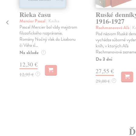
Rieka času
Ruské denník
1916-1927
Mercier Pascal
| Kniha
Pascal Mercier bol vždy majstrom
Rachmanovová Aľa
| K
filozofického rozprávania.
Pod názvom Ruské den
Romány Nočný vlak do Lisabonu
vychádza súborné vydan
či Váha sl...
kníh, v ktorých Aľa
Rachmanovová zaznamen
Na sklade
?
Do 3 dní
12,30 €
27,55 €
12,95 €
?
29,00 €
?
Ď