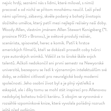
nejvíc hrdý, seznámí nás s lidmi, které miloval, s nimiž
pracoval a od nichž se přitom mnohému naučil. Leží před
námi upřímný, zábavný, skvěle podaný a bohatý životopis
složitého umělce, který patří mezi nejlepší režiséry naší doby.
Woody Allen, vlastním jménem Allen Stewart Konigsberg (*1.
prosince 1935 v Bronxu), je světově proslulý režisér,
scenárista, spisovatel, herec a komik. Patří k hrstce
amerických filmařů, kteří se dokázali prosadit coby tvůrci
ryze autorských snímků. Vděčil za to široké škále svých
talentů. Ačkoli nedokončil ani první semestr na Newyorské
univerzitě, bezesporu se řadí k významným intelektuálům své
doby, se zvláštní citlivostí pro neuralgické body moderní
společnosti. Jeho osobní život byl a je plný výstřelků a
eskapád, ale i díky tomu se mohl stát inspirací pro Allenovou
nadobyčej bohatou tvůrčí kariéru. S obojím se vyrovnává v
rozsáhlé vzpomínkové knize, která vyvolala pořádný rozruch
ještě před vydáním.