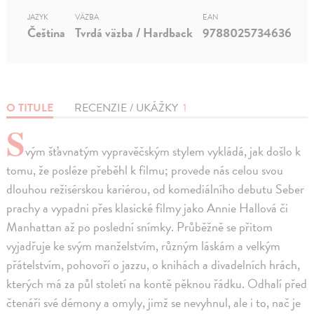
JAZYK
VÄZBA
EAN
Čeština
Tvrdá väzba / Hardback
9788025734636
O TITULE
RECENZIE / UKÁŽKY
1
S
vým šťavnatým vypravěčským stylem vykládá, jak došlo k
tomu, že posléze přeběhl k filmu; provede nás celou svou
dlouhou režisérskou kariérou, od komediálního debutu Seber
prachy a vypadni přes klasické filmy jako Annie Hallová či
Manhattan až po poslední snímky. Průběžně se přitom
vyjadřuje ke svým manželstvím, různým láskám a velkým
přátelstvím, pohovoří o jazzu, o knihách a divadelních hrách,
kterých má za půl století na kontě pěknou řádku. Odhalí před
čtenáři své démony a omyly, jimž se nevyhnul, ale i to, nač je