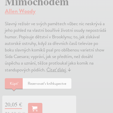
Mimochodem
Allen Woody
Slavný režisér ve svých pamětech vůbec nic neskrývá a
jeho pohled na vlastní bouřlivé životní osudy nepostrádá
humor. Popisuje dětství v Brooklynu; to, jak získával
autorské ostruhy, když za dřevních časů televize po
boku slavných komiků psal pro oblíbenou varietní show
Sida Caesara; vypráví, jak se předtím, než dosáhl
úspěchu a uznání, těžce protloukal jako komik na
standupových pódiích.
Čítať ďalej
↓
Kúpiť
Rezervovať v kníhkupectve
20,05 €