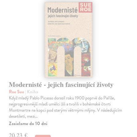
Modernisté - jejich fascinující životy
Roe Sue
| Kniha
Když mladý Pablo Picasso dorazil roku 1900 poprvé do Paříže,
nejprogresivnější mladí umělci žili a tvořili v bohémské čtvrti
Montmartre na kopci pod starými větrnými mlýny. V následujícím
desetiletí, mezi…
Zasielame do 10 dní
20,23 €