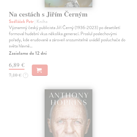
Na cestách s Jiřím Černým
Sedláček Petr
| Kniha
Významný český publicista Jiří Černý (1936-2023) po desetiletí
formoval hudební vkus několika generací. Proslul poslechovými
pořady, kde erudovaně a zároveň srozumitelně uváděl posluchače do
světa hlavně…
Zasielame do 12 dní
6,89 €
7,10 €
?