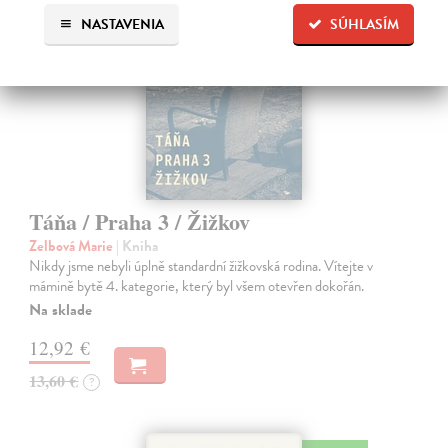
NASTAVENIA
SÚHLASÍM
Táňa / Praha 3 / Žižkov
Zelbová Marie
| Kniha
Nikdy jsme nebyli úplně standardní žižkovská rodina. Vítejte v
mámině bytě 4. kategorie, který byl všem otevřen dokořán.
Na sklade
12,92 €
13,60 €
?