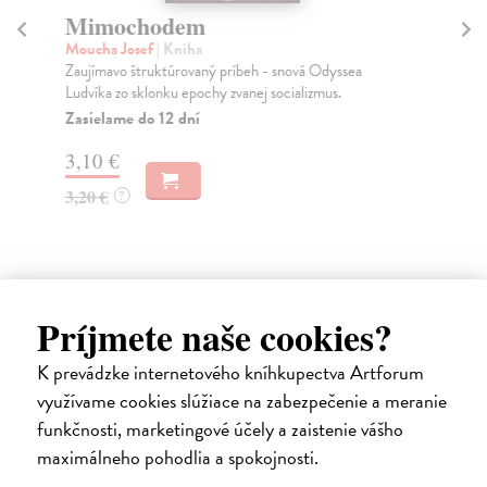
Mimochodem
S
Moucha Josef
| Kniha
Ha
Zaujímavo štruktúrovaný príbeh - snová Odyssea
Sou
Ludvíka zo sklonku epochy zvanej socializmus.
vyj
Zasielame do 12 dní
Za
3,10 €
13
3,20 €
14
?
Príjmete naše cookies?
Ďalšie z kategórie životopisy a
K prevádzke internetového kníhkupectva Artforum
memoáre
využívame cookies slúžiace na zabezpečenie a meranie
funkčnosti, marketingové účely a zaistenie vášho
maximálneho pohodlia a spokojnosti.
na sklade