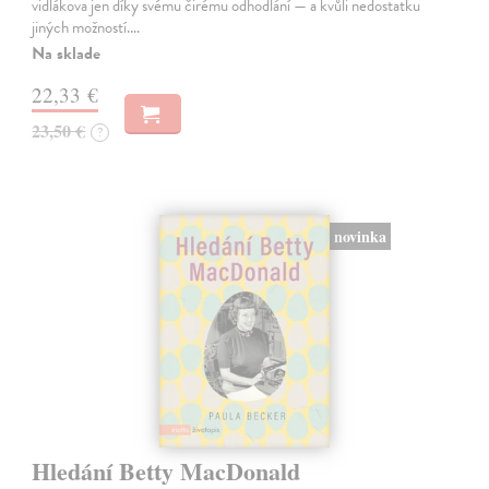
vidlákova jen díky svému čirému odhodlání — a kvůli nedostatku
jiných možností.…
Na sklade
22,33 €
23,50 €
?
novinka
Hledání Betty MacDonald