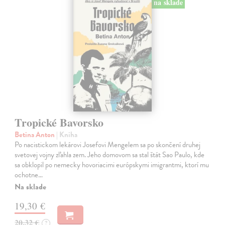
na sklade
Tropické Bavorsko
Betina Anton
| Kniha
Po nacistickom lekárovi Josefovi Mengelem sa po skončení druhej
svetovej vojny zľahla zem. Jeho domovom sa stal štát Sao Paulo, kde
sa obklopil po nemecky hovoriacimi európskymi imigrantmi, ktorí mu
ochotne…
Na sklade
19,30 €
20,32 €
?