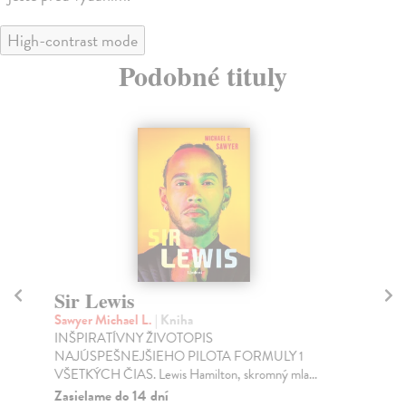
High-contrast mode
Podobné tituly
Sir Lewis
D
Sawyer Michael L.
| Kniha
Sch
INŠPIRATÍVNY ŽIVOTOPIS
Den
NAJÚSPEŠNEJŠIEHO PILOTA FORMULY 1
aut
VŠETKÝCH ČIAS. Lewis Hamilton, skromný mla...
Na
Zasielame do 14 dní