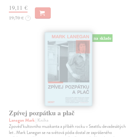
19,11 €
19,70 €
?
na sklade
Zpívej pozpátku a plač
Lanegan Mark
| Kniha
Zpověď kultovního muzikanta a příběh rocku v Seattlu devadesátých
let . Mark Lanegan se na světová pódia dostal ze zaprášeného