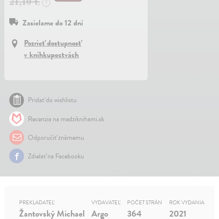
21,10 €
?
Zasielame do 12 dní
Pozrieť dostupnosť
v kníhkupectvách
Pridať do wishlistu
Recenzia na medziknihami.sk
Odporučiť známemu
Zdielať na Facebooku
PREKLADATEĽ
VYDAVATEĽ
POČET STRÁN
ROK VYDANIA
Žantovský Michael
Argo
364
2021