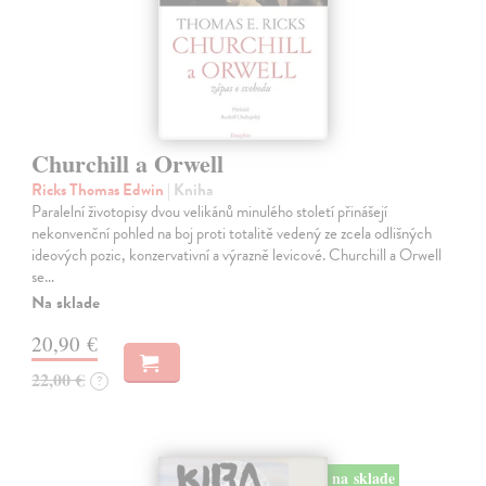
Churchill a Orwell
Ricks Thomas Edwin
| Kniha
Paralelní životopisy dvou velikánů minulého století přinášejí
nekonvenční pohled na boj proti totalitě vedený ze zcela odlišných
ideových pozic, konzervativní a výrazně levicové. Churchill a Orwell
se…
Na sklade
20,90 €
22,00 €
?
na sklade