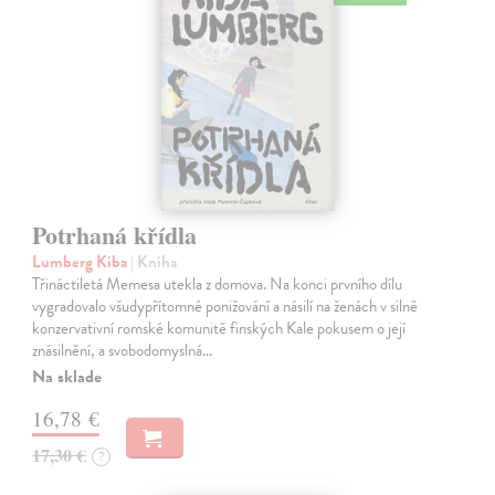
Potrhaná křídla
Lumberg Kiba
| Kniha
Třináctiletá Memesa utekla z domova. Na konci prvního dílu
vygradovalo všudypřítomné ponižování a násilí na ženách v silně
konzervativní romské komunitě finských Kale pokusem o její
znásilnění, a svobodomyslná…
Na sklade
16,78 €
17,30 €
?