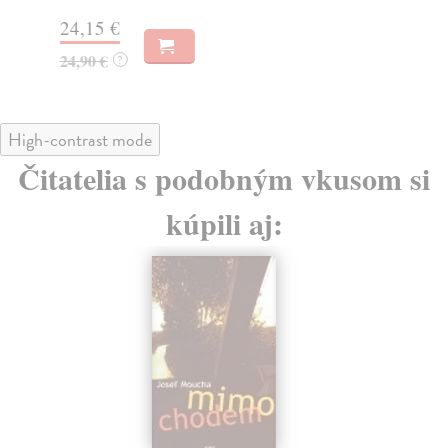
26
24,15 €
28
24,90 €
?
High-contrast mode
Čitatelia s podobným vkusom si
kúpili aj: