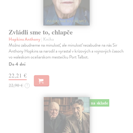
Zvládli sme to, chlapče
Hopkins Anthony
| Kniha
Možno zabudneme na minulosť, ale minulosť nezabudne na nás Sir
Anthony Hopkins sa narodil a vyrastal v krízových a vojnových časoch
vo waleskom oceliarskom mestečku Port Talbot.
Do 4 dní
22,21 €
22,90 €
?
na sklade