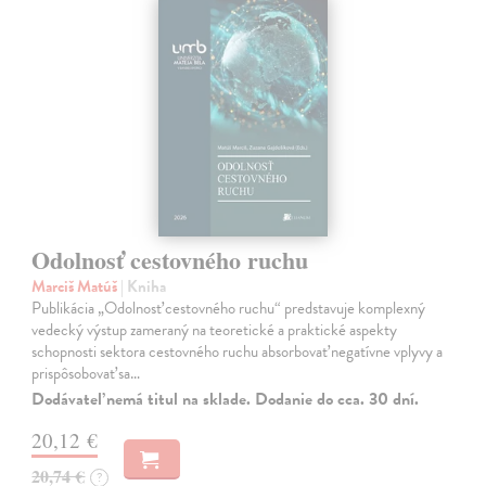
Odolnosť cestovného ruchu
Marciš Matúš
| Kniha
Publikácia „Odolnosť cestovného ruchu“ predstavuje komplexný
vedecký výstup zameraný na teoretické a praktické aspekty
schopnosti sektora cestovného ruchu absorbovať negatívne vplyvy a
prispôsobovať sa…
Dodávateľ nemá titul na sklade. Dodanie do cca. 30 dní.
20,12 €
20,74 €
?