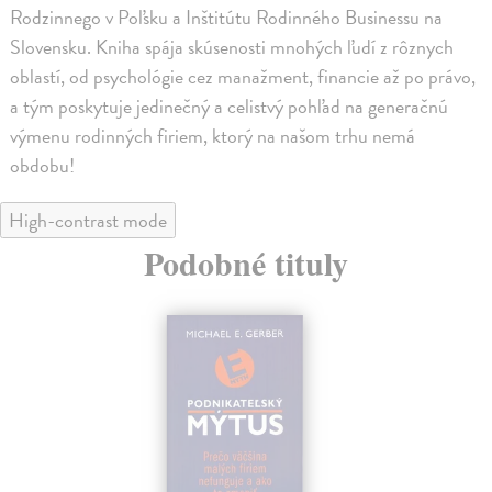
Rodzinnego v Poľsku a Inštitútu Rodinného Businessu na
Slovensku. Kniha spája skúsenosti mnohých ľudí z rôznych
oblastí, od psychológie cez manažment, financie až po právo,
a tým poskytuje jedinečný a celistvý pohľad na generačnú
výmenu rodinných firiem, ktorý na našom trhu nemá
obdobu!
High-contrast mode
Podobné tituly