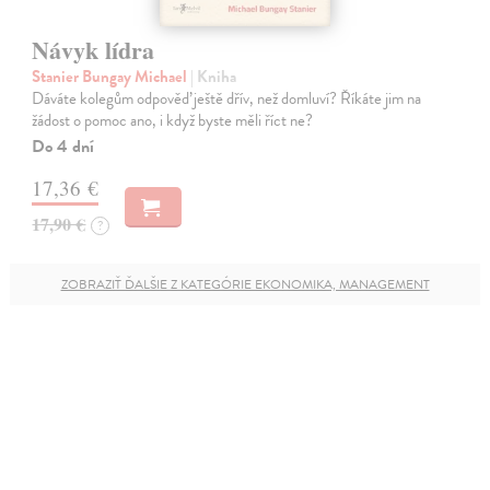
Návyk lídra
Stanier Bungay Michael
| Kniha
Dáváte kolegům odpověď ještě dřív, než domluví? Říkáte jim na
žádost o pomoc ano, i když byste měli říct ne?
Do 4 dní
17,36 €
17,90 €
?
ZOBRAZIŤ ĎALŠIE Z KATEGÓRIE EKONOMIKA, MANAGEMENT