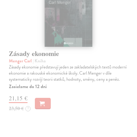
Zásady ekonomie
Menger Carl
| Kniha
Zásady ekonomie představují jeden ze zakladatelských textů moderní
ekonomie a rakouské ekonomické školy. Carl Menger v díle
systematicky rozvíjí teorii statků, hodnoty, směny, ceny a peněz.
Zasielame do 12 dní
21,15 €
23,50 €
?