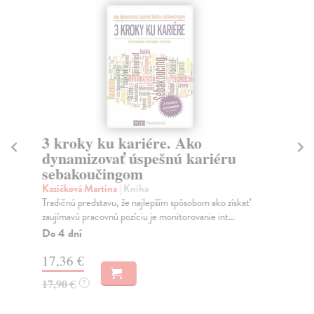
3 kroky ku kariére. Ako
A
dynamizovať úspešnú kariéru
(s
sebakoučingom
Jor
Zbo
Kazičková Martina
| Kniha
vla
Tradičnú predstavu, že najlepším spôsobom ako získať
zaujímavú pracovnú pozíciu je monitorovanie int...
Do
Do 4 dní
13
17,36 €
13
17,90 €
?