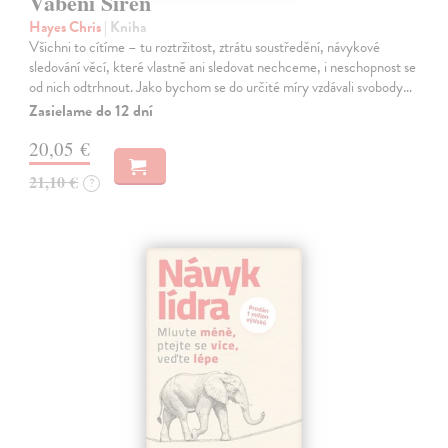
Vábení Sirén
Hayes Chris
| Kniha
Všichni to cítíme – tu roztržitost, ztrátu soustředění, návykové
sledování věcí, které vlastně ani sledovat nechceme, i neschopnost se
od nich odtrhnout. Jako bychom se do určité míry vzdávali svobody…
Zasielame do 12 dní
20,05 €
21,10 €
?