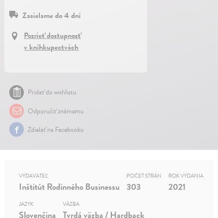
Zasielame do 4 dní
Pozrieť dostupnosť
v kníhkupectvách
Pridať do wishlistu
Odporučiť známemu
Zdielať na Facebooku
VYDAVATEĽ
POČET STRÁN
ROK VYDANIA
Inštitút Rodinného Businessu
303
2021
JAZYK
VÄZBA
Slovenčina
Tvrdá väzba / Hardback