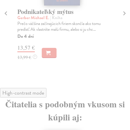
Podnikateľský mýtus
O
Gerber Michael E.
| Kniha
Ch
Prečo väčšina začínajúcich firiem skončía ako tomu
Eko
predísť. Ak vlastníte malú firmu, alebo si ju chc...
to 
Do 4 dní
Na
13,57 €
15
13,99 €
15
?
High-contrast mode
Čitatelia s podobným vkusom si
kúpili aj: