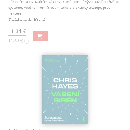
přírodními a civilizačními zákony, které formují vývoj každého živého
systému, včetně firem. Srozumitelně a prakticky ukazuje, proč
některé…
Zasielame do 10 dní
11,34 €
11,69 €
?