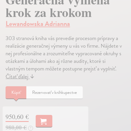
krok za krokom
Lewandowska Adrianna
303 stranová kniha vás prevedie procesom prípravy a
realizácie generačnej výmeny u vás vo firme. Nájdete v
nej profesionálne a zrozumiteľne vypracované okruhy s
otázkami a úlohami ako aj rôzne audity, ktoré si
vlastným tempom môžete postupne prejsť a vyplniť.
Čítať ďalej
↓
Kúpiť
Rezervovať v kníhkupectve
950,60 €
980,00 €
?