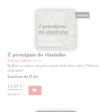
novinka
Z pronájmu do vlastního
Kotrčová Sabina
| Kniha
Bydlíte v pronájmu, ale jednou byste chtěli něco svého? Ptáte se:
„Kde začít?
Zasielame do 12 dní
13,05 €
14,50 €
?