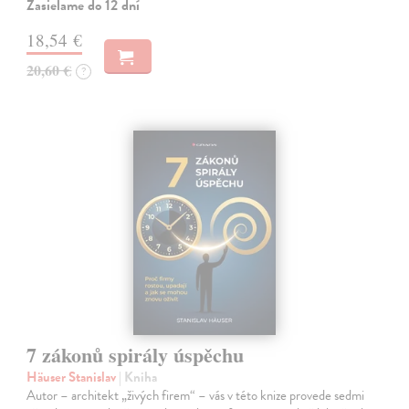
Zasielame do 12 dní
18,54 €
20,60 €
?
7 zákonů spirály úspěchu
Häuser Stanislav
| Kniha
Autor – architekt „živých firem“ – vás v této knize provede sedmi