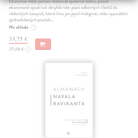
Ekonomie může pomoci realizovat společné dobro, pokud
ekonomové opustí své obvyklé role: psaní odborných článků do
vědeckých časopisů, které čtou jen jejich kolegové, nebo vypouštění
zjednodušených pouček…
Na sklade
?
33,75 €
37,50 €
?