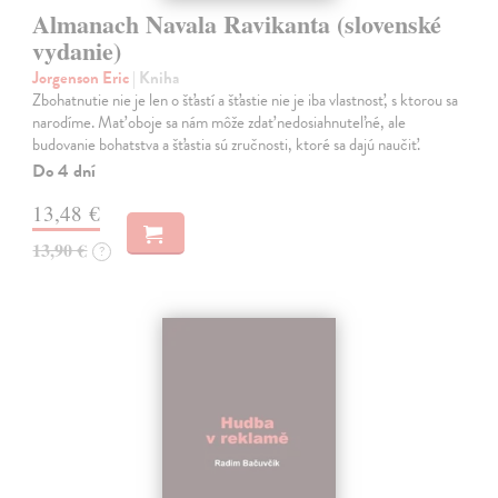
Almanach Navala Ravikanta (slovenské
vydanie)
Jorgenson Eric
| Kniha
Zbohatnutie nie je len o šťastí a šťastie nie je iba vlastnosť, s ktorou sa
narodíme. Mať oboje sa nám môže zdať nedosiahnuteľné, ale
budovanie bohatstva a šťastia sú zručnosti, ktoré sa dajú naučiť.
Do 4 dní
13,48 €
13,90 €
?