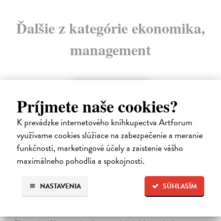
Ďalšie z kategórie ekonomika,
management
na sklade
Príjmete naše cookies?
novinka
K prevádzke internetového kníhkupectva Artforum
využívame cookies slúžiace na zabezpečenie a meranie
funkčnosti, marketingové účely a zaistenie vášho
maximálneho pohodlia a spokojnosti.
NASTAVENIA
SÚHLASÍM
Ekonomie pro obecné blaho
Tirole Jean
| Kniha