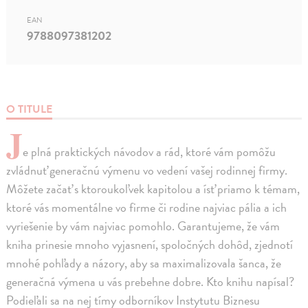
EAN
9788097381202
O TITULE
J
e plná praktických návodov a rád, ktoré vám pomôžu
zvládnuť generačnú výmenu vo vedení vašej rodinnej firmy.
Môžete začať s ktoroukoľvek kapitolou a ísť priamo k témam,
ktoré vás momentálne vo firme či rodine najviac pália a ich
vyriešenie by vám najviac pomohlo. Garantujeme, že vám
kniha prinesie mnoho vyjasnení, spoločných dohôd, zjednotí
mnohé pohľady a názory, aby sa maximalizovala šanca, že
generačná výmena u vás prebehne dobre. Kto knihu napísal?
Podieľali sa na nej tímy odborníkov Instytutu Biznesu