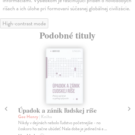
informáciami. Výsledkom je fascinujúci príbeh o novodobých
ríšach a ich úlohe pri formovaní súčasnej globálnej civilizácie.
High-contrast mode
Podobné tituly
Úpadok a zánik ľudskej ríše
Ú
(
Gee Henry
| Kniha
Nikdy v dejinách nebolo ľudstvo početnejšie - no
Gi
čoskoro ho začne ubúdať. Naša doba je jedinečná a ...
Nad