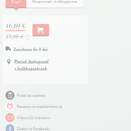
Kúpiť
Rezervovať v kníhkupectve
16,69 €
17,95 €
?
Zasielame do 3 dní
Pozrieť dostupnosť
v kníhkupectvách
Pridať do wishlistu
Recenzia na medziknihami.sk
Odporučiť známemu
Zdielať na Facebooku