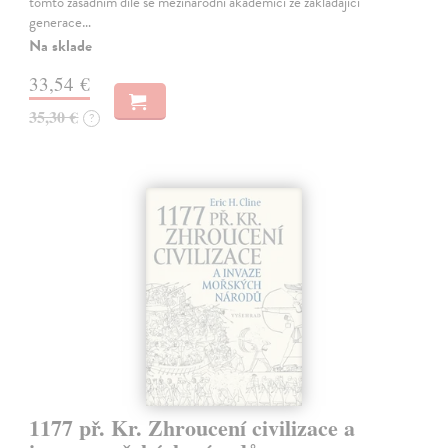
tomto zásadním díle se mezinárodní akademici ze zakládající
generace…
Na sklade
33,54 €
35,30 €
?
1177 př. Kr. Zhroucení civilizace a