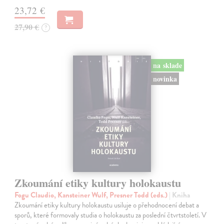
23,72 €
27,90 €
?
na sklade
novinka
Zkoumání etiky kultury holokaustu
Fogu Claudio, Kansteiner Wulf, Presner Todd (eds.)
| Kniha
Zkoumání etiky kultury holokaustu usiluje o přehodnocení debat a
sporů, které formovaly studia o holokaustu za poslední čtvrtstoletí. V