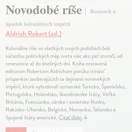
Novodobé ríše
Rozmach a
úpadok koloniálnych impérií
Aldrich Robert (ed.)
Koloniálne ríše vo všetkých svojich podobách boli
súčasťou politických máp sveta viac ako päť storočí, od
renesancie až do dnešných dní. Kniha zostavená
editorom Robertom Aldrichom ponúka trinásť
príspevkov zaoberajúcich sa dejinami novovekých
impérií, ktoré vybudovali osmanské Turecko, Španielsko,
Portugalsko, Holandsko, škandinávske štáty, Veľká
Británia, Francúzsko, cárske i sovietske Rusko,
Rakúsko-Uhorsko, Belgicko, Nemecko, Taliansko a
Spojené štáty americké.
Čítať ďalej
↓