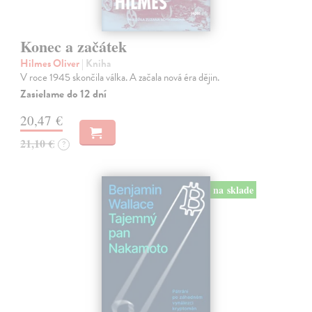
Konec a začátek
Hilmes Oliver
| Kniha
V roce 1945 skončila válka. A začala nová éra dějin.
Zasielame do 12 dní
20,47 €
21,10 €
?
na sklade