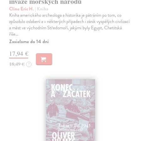
invaze mořských národů
Cline Eric H.
| Kniha
Kniha amerického archeologa a historika je pátráním po tom, co
způsobilo oslabení a v některých případech i zánik vyspělých civilizací
a měst ve východním Středomoří, jakými byly Egypt, Chetitská
říše…
Zasielame do 14 dní
17,94 €
18,49 €
?