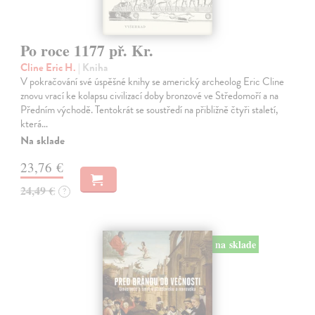
Po roce 1177 př. Kr.
Cline Eric H.
| Kniha
V pokračování své úspěšné knihy se americký archeolog Eric Cline
znovu vrací ke kolapsu civilizací doby bronzové ve Středomoří a na
Předním východě. Tentokrát se soustředí na přibližně čtyři staletí,
která…
Na sklade
23,76 €
24,49 €
?
na sklade