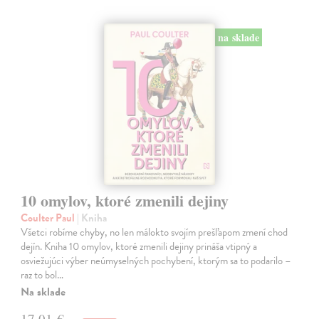
na sklade
10 omylov, ktoré zmenili dejiny
Coulter Paul
| Kniha
Všetci robíme chyby, no len málokto svojím prešľapom zmení chod
dejín. Kniha 10 omylov, ktoré zmenili dejiny prináša vtipný a
osviežujúci výber neúmyselných pochybení, ktorým sa to podarilo –
raz to bol…
Na sklade
17,01 €