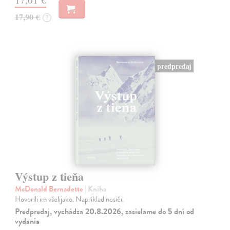
17,90 €
?
predpredaj
Výstup z tieňa
McDonald Bernadette
| Kniha
Hovorili im všelijako. Napríklad nosiči.
Predpredaj, vychádza 20.8.2026, zasielame do 5 dní od
vydania