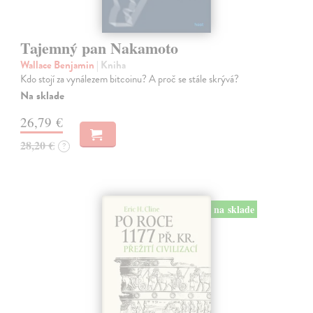
Tajemný pan Nakamoto
Wallace Benjamin
| Kniha
Kdo stojí za vynálezem bitcoinu? A proč se stále skrývá?
Na sklade
26,79 €
28,20 €
?
na sklade