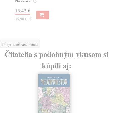
kre
Na sklade
?
Na
15,42 €
24
15,90 €
?
24
High-contrast mode
Čitatelia s podobným vkusom si
kúpili aj: