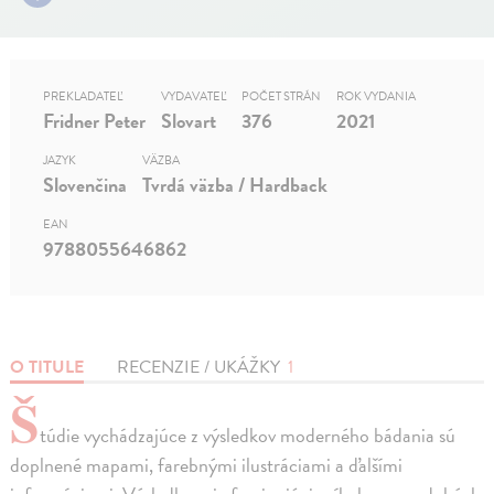
PREKLADATEĽ
VYDAVATEĽ
POČET STRÁN
ROK VYDANIA
Fridner Peter
Slovart
376
2021
JAZYK
VÄZBA
Slovenčina
Tvrdá väzba / Hardback
EAN
9788055646862
O TITULE
RECENZIE / UKÁŽKY
1
Š
túdie vychádzajúce z výsledkov moderného bádania sú
doplnené mapami, farebnými ilustráciami a ďalšími