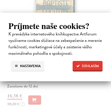
Príjmete naše cookies?
K prevádzke internetového kníhkupectva Artforum
využívame cookies slúžiace na zabezpečenie a meranie
funkčnosti, marketingové účely a zaistenie vášho
maximálneho pohodlia a spokojnosti.
Chlapec kometa
Cogitore Baptiste
| Kniha
Neuvěřitelný příběh mladičkého „básníka z Terezína“ Hanuše
NASTAVENIA
SÚHLASÍM
Hachenburga (1929–1944). Baptiste Cogitore jemně, s velkou
empatií proniká do krátkého, pohnutého a přitom bohatého života
židovského chlapce…
Zasielame do 12 dní
16,38 €
18,20 €
?