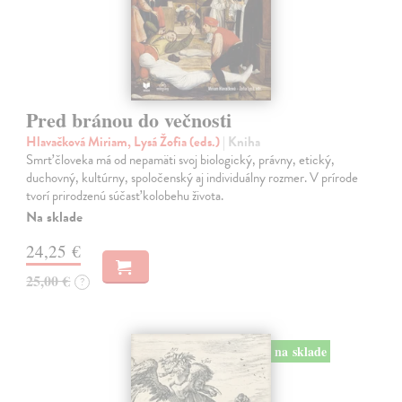
Pred bránou do večnosti
Hlavačková Miriam, Lysá Žofia (eds.)
| Kniha
Smrť človeka má od nepamäti svoj biologický, právny, etický,
duchovný, kultúrny, spoločenský aj individuálny rozmer. V prírode
tvorí prirodzenú súčasť kolobehu života.
Na sklade
24,25 €
25,00 €
?
na sklade