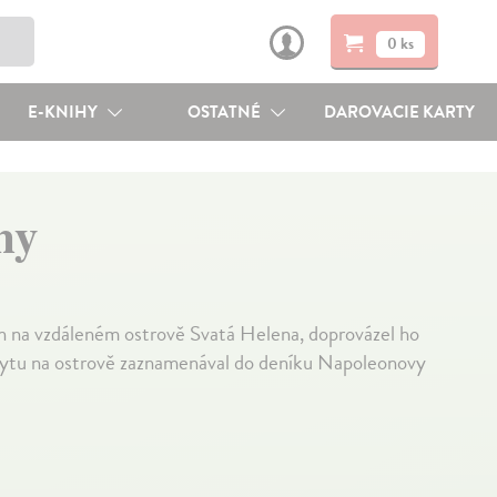
0 ks
E-KNIHY
OSTATNÉ
DAROVACIE KARTY
ny
n na vzdáleném ostrově Svatá Helena, doprovázel ho
bytu na ostrově zaznamenával do deníku Napoleonovy