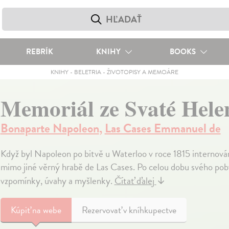
REBRÍK
KNIHY
BOOKS
KNIHY
-
BELETRIA
-
ŽIVOTOPISY A MEMOÁRE
Memoriál ze Svaté Hele
Bonaparte Napoleon
,
Las Cases Emmanuel de
Když byl Napoleon po bitvě u Waterloo v roce 1815 internová
mimo jiné věrný hrabě de Las Cases. Po celou dobu svého po
vzpomínky, úvahy a myšlenky.
Čítať ďalej
↓
Kúpiť
na webe
Rezervovať v kníhkupectve