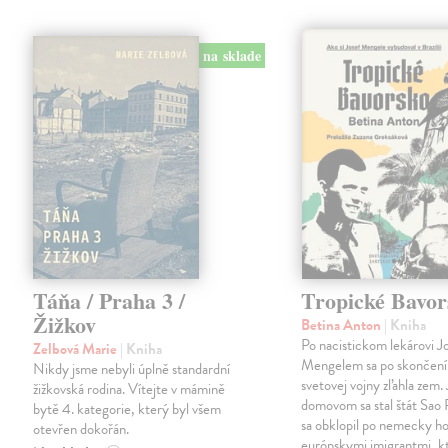
na sklade
Táňa / Praha 3 /
Tropické Bavor
Žižkov
Betina Anton
| Kniha
Po nacistickom lekárovi J
Zelbová Marie
| Kniha
Mengelem sa po skončení
Nikdy jsme nebyli úplně standardní
svetovej vojny zľahla zem.
žižkovská rodina. Vítejte v mámině
domovom sa stal štát Sao 
bytě 4. kategorie, který byl všem
sa obklopil po nemecky ho
otevřen dokořán.
európskymi imigrantmi, k