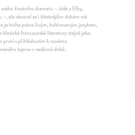
í“ svého životního dramatu – útěk z Elby,
–, ale věnoval se i šťastnějším dobám své
že je kniha psána živým, kultivovaným jazykem,
 klasické francouzské literatury stejně jako
ko první s přihlédnutím k novému
eveného teprve v nedávné době.