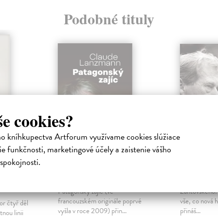
Podobné tituly
še cookies?
ho kníhkupectva Artforum využívame cookies slúžiace
e funkčnosti, marketingové účely a zaistenie vášho
Patagonský zajíc
Havel (t
spokojnosti.
linem
Lanzmann Claude
| Kniha
Žantovský M
Virtuózní memoárová próza
Václav Havel
Patagonský zajíc (ve
Žantovského: 
francouzském originále poprvé
vše, co nová h
r čtyř děl
vyšla v roce 2009) přin...
přináš...
nou linii