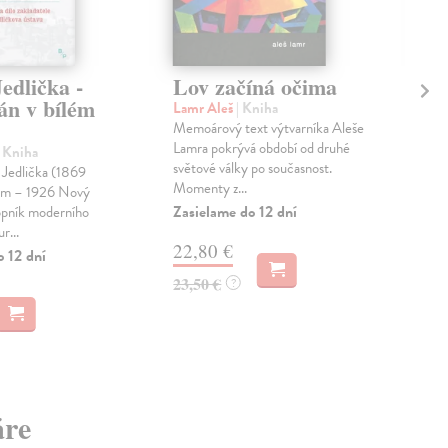
edlička -
Lov začíná očima
Tá
án v bílém
Ži
Lamr Aleš
| Kniha
Memoárový text výtvarníka Aleše
Zel
Lamra pokrývá období od druhé
Nik
| Kniha
světové války po současnost.
stan
 Jedlička (1869
Momenty z...
Vít
em – 1926 Nový
kate
Zasielame do 12 dní
opník moderního
r...
Na 
22,80 €
o 12 dní
12
23,50 €
?
13,
áre