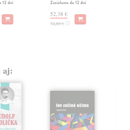
o 12 dní
Zasielame do 12 dní
Na 
52,38 €
31
54,00 €
32,
?
 aj: