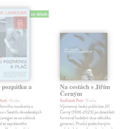
na sklade
j pozpátku a
Na cestách s Jiřím
Černým
Mark
| Kniha
Sedláček Petr
| Kniha
ltovního muzikanta a
Významný český publicista Jiří
ku v Seattlu devadesátých
Černý (1936-2023) po desetiletí
 Lanegan se na světová
formoval hudební vkus několika
al ze zaprášeného
generací. Proslul poslechovými