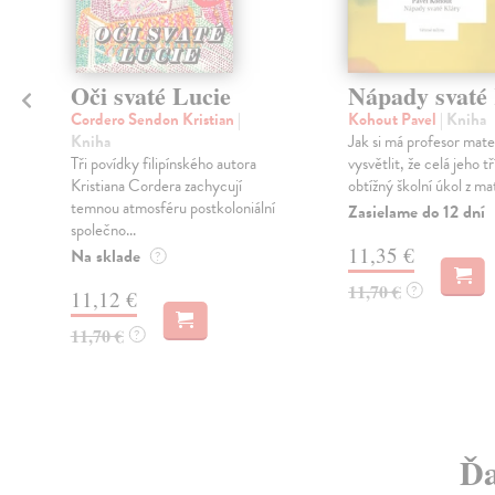
Oči svaté Lucie
Nápady svaté
Cordero Sendon Kristian
|
Kohout Pavel
| Kniha
Kniha
Jak si má profesor mat
Tři povídky filipínského autora
vysvětlit, že celá jeho t
Kristiana Cordera zachycují
obtížný školní úkol z ma
temnou atmosféru postkoloniální
Zasielame do 12 dní
společno...
11,35 €
Na sklade
?
11,70 €
?
11,12 €
11,70 €
?
Ďa