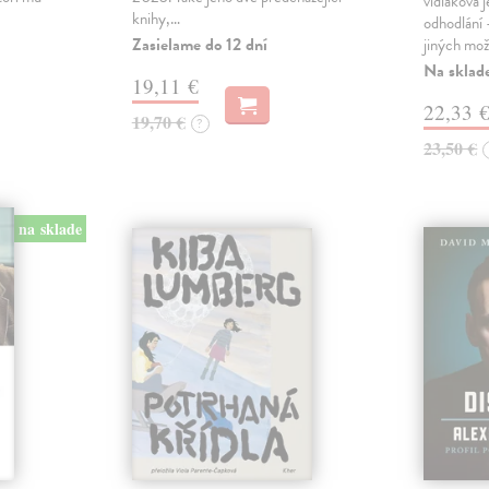
vidlákova 
knihy,…
odhodlání 
Zasielame do 12 dní
jiných mož
Na sklad
19,11 €
22,33 
19,70 €
?
23,50 €
na sklade