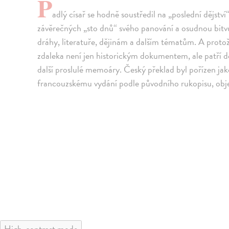
P
adlý císař se hodně soustředil na „poslední dějstv
závěrečných „sto dnů“ svého panování a osudnou bitvu 
dráhy, literatuře, dějinám a dalším tématům. A proto
zdaleka není jen historickým dokumentem, ale patří do
další proslulé memoáry. Český překlad byl pořízen ja
francouzskému vydání podle původního rukopisu, obj
High-contrast mode