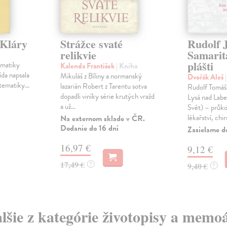
 Kláry
Strážce svaté
Rudolf J
relikvie
Samarit
plášti
ematiky
Kalenda František
| Kniha
řída napsala
Mikuláš z Bíliny a normanský
Dvořák Aleš
tematiky...
lazarián Robert z Tarentu sotva
Rudolf Tomáš
dopadli viníky série krutých vražd
Lysá nad Lab
a už...
Svět) – průk
lékařství, chiru
Na externom sklade v ČR.
Dodanie do 16 dní
Zasielame d
16,97 €
9,12 €
17,49 €
?
9,40 €
?
lšie z kategórie životopisy a memo