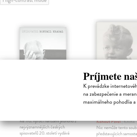
Príjmete na
K prevádzke internetové
na zabezpečenie a merani
Spisovatel Bohumil
Můj život s
maximálneho pohodlia a 
Hrabal
Hitlerem, Sta
a Havlem
Mazal Tomáš
| Kniha
Ke 110. výročí narození jednoho z
Kohout Pavel
| Kniha
nejvýznamnějších českých
Nic nemůže tento soubo
spisovatelů 20. století vydává
představujících samostat