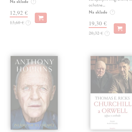
Na sklade
?
ochotne…
Na sklade
12,92 €
?
13,60 €
19,30 €
?
20,32 €
?