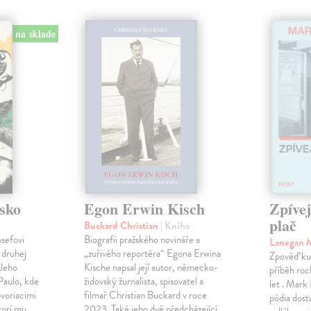
na sklade
sko
Egon Erwin Kisch
Zpíve
plač
Buckard Christian
| Kniha
osefovi
Biografii pražského novináře a
Lanegan 
 druhej
„zuřivého reportéra“ Egona Erwina
Zpověď ku
 Jeho
Kische napsal její autor, německo-
příběh roc
Paulo, kde
židovský žurnalista, spisovatel a
let . Mark
voriacimi
filmař Christian Buckard v roce
pódia dost
torí mu
2023. Také jeho dvě předcházející