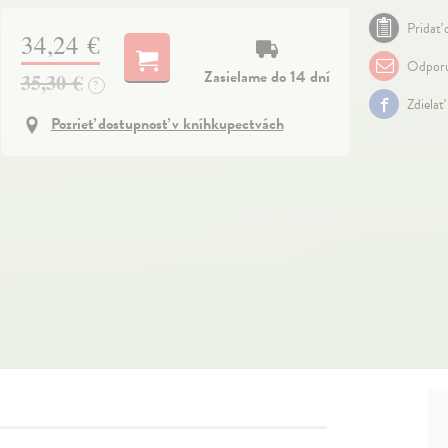
Pridať 
34,24 €
Odporu
Zasielame do 14 dní
35,30 €
?
Zdielať
Pozrieť dostupnosť v kníhkupectvách