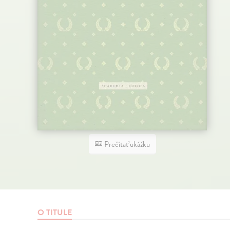
Prečítať ukážku
O TITULE