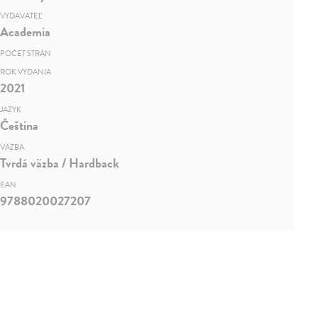
VYDAVATEĽ
Academia
POČET STRÁN
ROK VYDANIA
2021
JAZYK
Čeština
VÄZBA
Tvrdá väzba / Hardback
EAN
9788020027207