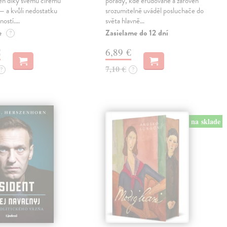
jen díky svému čirému
pořady, kde erudovaně a zároveň
— a kvůli nedostatku
srozumitelně uváděl posluchače do
ností.…
světa hlavně…
e
Zasielame do 12 dní
?
€
6,89 €
7,10 €
?
?
na sklade