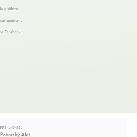
do wishlistu
čiť známemu
 na Facebooku
PREKLADATEĽ
Pohorský Aleš