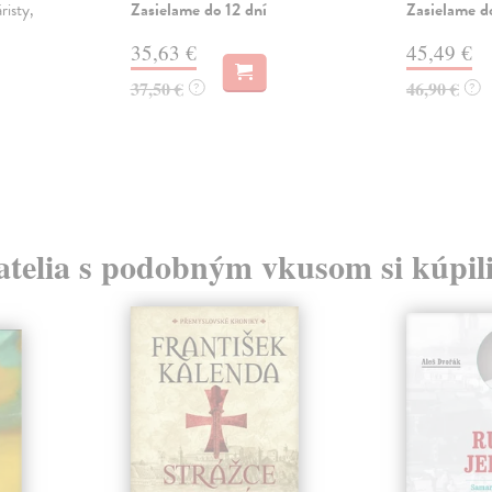
Zasielame do 12 dní
Zasielame d
risty,
35,63 €
45,49 €
37,50 €
46,90 €
?
?
atelia s podobným vkusom si kúpili