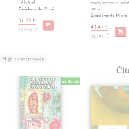
nakladatel...
tvorby dramatika, scéná
rom...
Zasielame do 12 dní
Zasielame do 14 dní
31,26 €
42,47 €
32,90 €
?
44,70 €
?
High-contrast mode
Čit
na sklade
klade