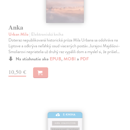
Anka
Urban Milo
| Elektronická kniha
Doteraz nepublikovaná historická próza Mila Urbana sa odohráva na
Liptove a odkrýva neľahký osud viacerých postáv. Jurajovi Majdišovi-
Smoliarovi nepriatelia už druhý raz vypálili dom a myslel si, že prišiel…
Na stiahnutie ako
EPUB
,
MOBI
a
PDF
10,50 €
E-KNIHA