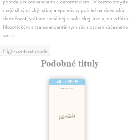
pohŕdajúci konvenciami a deformáciami. V tomto zmysle
majú silný etický náboj a apelatívny pohľad na slovenskú
skutočnosť, vrátane sociálnej a politickej, ako aj na vzťah k
filozofickým a transcendentálnym súvislostiam súčasného
sveta.
High-contrast mode
Podobné tituly
E-KNIHA