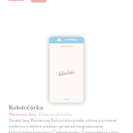
E-KNIHA
Kolotočárka
Wernerová Jana
| Elektronická kniha
Novela Jany Wernerovej Kolotočárka prináša intímne a otvorené
svedectvo o detstve prežitom uprostred marginalizovanej
kolotočiarskej komunity v Československu. S mimoriadnym citom