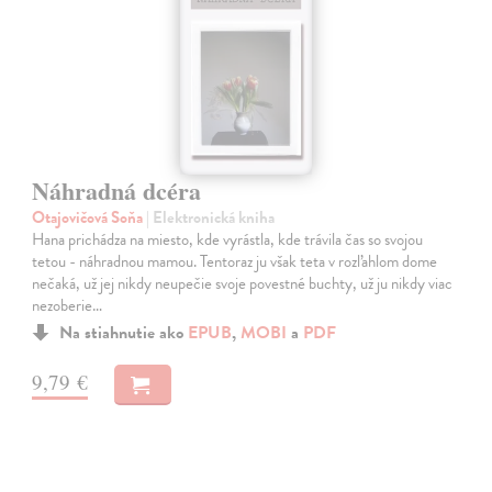
Náhradná dcéra
Otajovičová Soňa
| Elektronická kniha
Hana prichádza na miesto, kde vyrástla, kde trávila čas so svojou
tetou - náhradnou mamou. Tentoraz ju však teta v rozľahlom dome
nečaká, už jej nikdy neupečie svoje povestné buchty, už ju nikdy viac
nezoberie…
Na stiahnutie ako
EPUB
,
MOBI
a
PDF
9,79 €