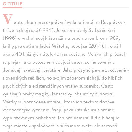
O TITULE
V
autorskom prerozprávaní vydal orientálne Rozprávky z
tisíc a jednej noci (1994). Je autor novely Svrbenie krvi
(1996) o vrcholiacej kríze režimu pred novembrom 1989,
knihy pre deti a mládež Mátoha, neboj sa (2014). Preložil
okolo 40 knižných titulov z francúzštiny. Vo svojich prózach
sa prejavil ako bytostne hľadajúci autor, zorientovaný v
domácej i svetovej literatúre. Jeho prózy sú pevne zakotvené v
slovenských reáliách, no svojím záberom siahajú do hlbších
psychických a existenciálnych vrstiev súčasníka. Často
využívajú prvky magiky, fantastiky, absurdity či hororu.
Všetky sú poznačené iróniou, ktorá ich textom dodáva
všeobecnejšie vyznenie. Majú pevnú štruktúru s presne
vypointovaným príbehom. Ich hrdinami sú ľudia hľadajúci
svoje miesto v spoločnosti a súčasnom svete, ale zároveň