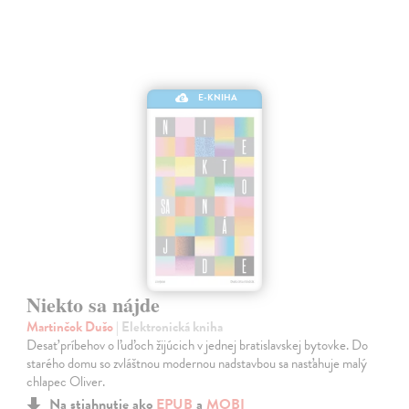
E-KNIHA
Niekto sa nájde
Martinčok Dušo
| Elektronická kniha
Desať príbehov o ľuďoch žijúcich v jednej bratislavskej bytovke. Do
starého domu so zvláštnou modernou nadstavbou sa nasťahuje malý
chlapec Oliver.
Na stiahnutie ako
EPUB
a
MOBI