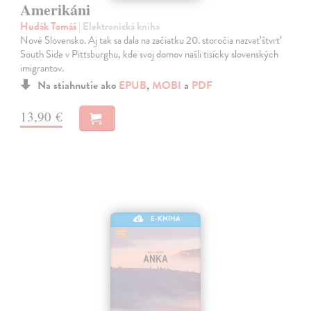
Amerikáni
Hudák Tomáš
| Elektronická kniha
Nové Slovensko. Aj tak sa dala na začiatku 20. storočia nazvať štvrť
South Side v Pittsburghu, kde svoj domov našli tisícky slovenských
imigrantov.
Na stiahnutie ako
EPUB
,
MOBI
a
PDF
13,90 €
E-KNIHA