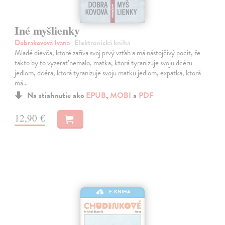
Iné myšlienky
Dobrakovová Ivana
| Elektronická kniha
Mladé dievča, ktoré zažíva svoj prvý vzťah a má nástojčivý pocit, že
takto by to vyzerať nemalo, matka, ktorá tyranizuje svoju dcéru
jedlom, dcéra, ktorá tyranizuje svoju matku jedlom, expatka, ktorá
má…
Na stiahnutie ako
EPUB
,
MOBI
a
PDF
12,90 €
E-KNIHA