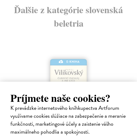
Ďalšie z kategórie slovenská
beletria
E-KNIHA
Príjmete naše cookies?
K prevádzke internetového kníhkupectva Artforum
využívame cookies slúžiace na zabezpečenie a meranie
funkčnosti, marketingové účely a zaistenie vášho
Čarovný papagáj a iné gýče
maximálneho pohodlia a spokojnosti.