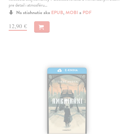
pre detail i atmosféru…
Na stiahnutie ako
EPUB
,
MOBI
a
PDF
12,90 €
E-KNIHA