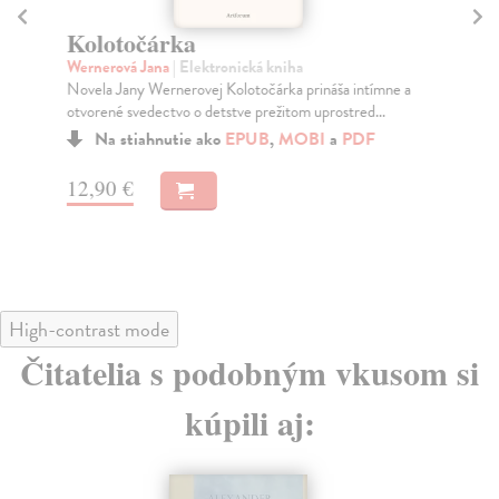
Kolotočárka
H
Wernerová Jana
| Elektronická kniha
Kl
Novela Jany Wernerovej Kolotočárka prináša intímne a
Koh
otvorené svedectvo o detstve prežitom uprostred...
Tis
Na stiahnutie ako
EPUB
,
MOBI
a
PDF
12,90 €
12
High-contrast mode
Čitatelia s podobným vkusom si
kúpili aj: