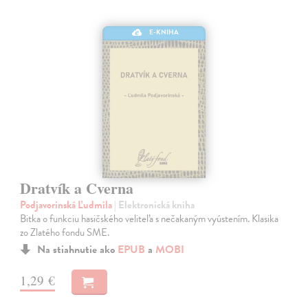
E-KNIHA
Dratvík a Cverna
Podjavorinská Ľudmila
| Elektronická kniha
Bitka o funkciu hasičského veliteľa s nečakaným vyústením. Klasika
zo Zlatého fondu SME.
Na stiahnutie ako
EPUB
a
MOBI
1,29 €