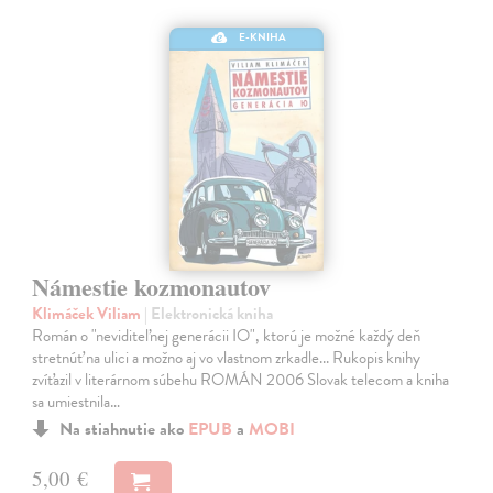
E-KNIHA
Námestie kozmonautov
Klimáček Viliam
| Elektronická kniha
Román o "neviditeľnej generácii IO", ktorú je možné každý deň
stretnúť na ulici a možno aj vo vlastnom zrkadle... Rukopis knihy
zvíťazil v literárnom súbehu ROMÁN 2006 Slovak telecom a kniha
sa umiestnila…
Na stiahnutie ako
EPUB
a
MOBI
5,00 €