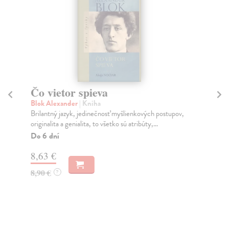
Čo vietor spieva
J
Blok Alexander
| Kniha
Ba
Brilantný jazyk, jedinečnosť myšlienkových postupov,
Civ
originalita a genialita, to všetko sú atribúty,...
jeh
Do 6 dní
Na
8,63 €
10
8,90 €
12
?