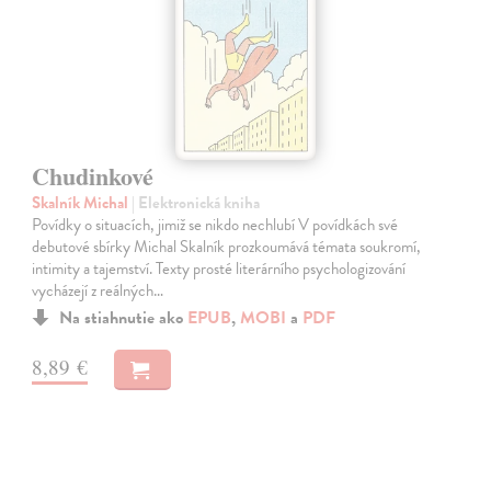
Chudinkové
Skalník Michal
| Elektronická kniha
Povídky o situacích, jimiž se nikdo nechlubí V povídkách své
debutové sbírky Michal Skalník prozkoumává témata soukromí,
intimity a tajemství. Texty prosté literárního psychologizování
vycházejí z reálných…
Na stiahnutie ako
EPUB
,
MOBI
a
PDF
8,89 €