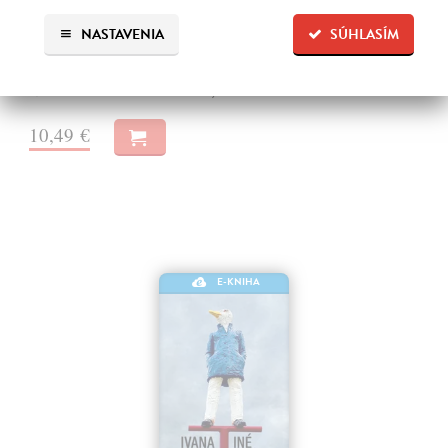
Vilikovský Pavel
| Elektronická kniha
Čarovný papagáj a iné gýče je zbierka ôsmich poviedok. Okrem
NASTAVENIA
SÚHLASÍM
typických autorových textov sú súčasťou zbierky aj iné zvláštne
poviedky.
Na stiahnutie ako
EPUB
,
MOBI
a
PDF
10,49 €
E-KNIHA