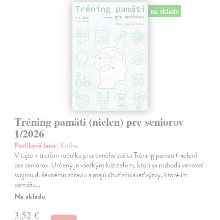
na sklade
Tréning pamäti (nielen) pre seniorov
1/2026
Pavlíková Jana
| Kniha
Vitajte v treťom ročníku pracovného zošita Tréning pamäti (nielen)
pre seniorov. Určený je všetkým lúštiteľom, ktorí sa rozhodli venovať
svojmu duševnému zdraviu a majú chuť zdolávať výzvy, ktoré im
pomôžu…
Na sklade
3,52 €