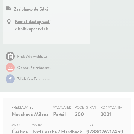
Zasielame do 5dní
Pozrieť dostupnosť
v kníhkupectvách
Pridať do wishlistu
Odporučiť známemu
Zdielať na Facebooku
PREKLADATEĽ
VYDAVATEĽ
POČET STRÁN
ROK VYDANIA
Nováková Milena
Portál
200
2021
JAZYK
VÄZBA
EAN
Čeština
Tvrdá väzba / Hardback
9788026217459