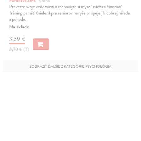
Pavlíková Jana
| Kniha
Preverte svoje vedomosti a zachovajte si myseľ sviežu a činorodú.
Tréning pamäti (nielen) pre seniorov navyše prispeje j k dobrej nálade
a pohode.
Na sklade
3,59 €
3,70 €
?
ZOBRAZIŤ ĎALŠIE Z KATEGÓRIE PSYCHOLÓGIA