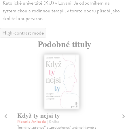
Katolické univerzitě (KU) v Lovani. Je odborníkem na
systemickou a rodinnou terapii, v tomto oboru působí jako
školitel a supervizor.
High-contrast mode
Podobné tituly
Když ty nejsi ty
M
Nennie Anita de
| Kniha
Be
Termíny „přenos“ a „protipřenos“ známe hlavně z
Seb