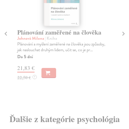
Plánování zaměřené na člověka
T
Dv
Johnová Milena
| Kniha
ab
Plánování a myšlení zaměřené na člověka jsou způsoby,
jak naslouchat druhým lidem, učit se, co je pr...
No
Do 5 dní
Tře
zku
21,83 €
Za
22,50 €
?
6,
7,
Ďalšie z kategórie psychológia