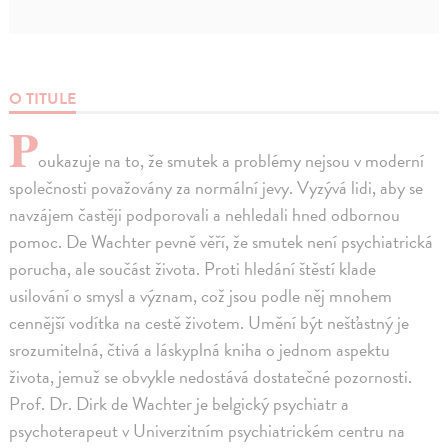
O TITULE
P
oukazuje na to, že smutek a problémy nejsou v moderní
společnosti považovány za normální jevy. Vyzývá lidi, aby se
navzájem častěji podporovali a nehledali hned odbornou
pomoc. De Wachter pevně věří, že smutek není psychiatrická
porucha, ale součást života. Proti hledání štěstí klade
usilování o smysl a význam, což jsou podle něj mnohem
cennější vodítka na cestě životem. Umění být nešťastný je
srozumitelná, čtivá a láskyplná kniha o jednom aspektu
života, jemuž se obvykle nedostává dostatečné pozornosti.
Prof. Dr. Dirk de Wachter je belgický psychiatr a
psychoterapeut v Univerzitním psychiatrickém centru na