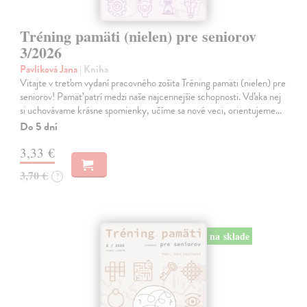
Tréning pamäti (nielen) pre seniorov
3/2026
Pavlíková Jana
| Kniha
Vitajte v treťom vydaní pracovného zošita Tréning pamäti (nielen) pre
seniorov! Pamäť patrí medzi naše najcennejšie schopnosti. Vďaka nej
si uchovávame krásne spomienky, učíme sa nové veci, orientujeme…
Do 5 dní
3,33 €
3,70 €
?
na sklade