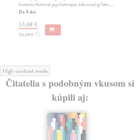
kontextu hlubinné psychoterapie, kde označují fakt, ...
Žád
Do 5 dní
Na
13,68 €
15
14,10 €
15
?
High-contrast mode
Čitatelia s podobným vkusom si
kúpili aj: