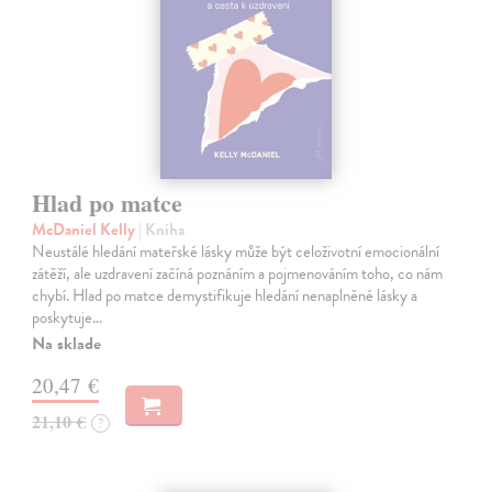
Hlad po matce
McDaniel Kelly
| Kniha
Neustálé hledání mateřské lásky může být celoživotní emocionální
zátěží, ale uzdravení začíná poznáním a pojmenováním toho, co nám
chybí. Hlad po matce demystifikuje hledání nenaplněné lásky a
poskytuje…
Na sklade
20,47 €
21,10 €
?