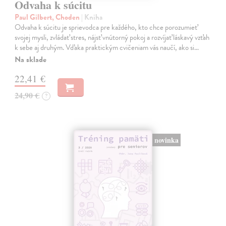
Odvaha k súcitu
Paul Gilbert, Choden
| Kniha
Odvaha k súcitu je sprievodca pre každého, kto chce porozumieť
svojej mysli, zvládať stres, nájsť vnútorný pokoj a rozvíjať láskavý vzťah
k sebe aj druhým. Vďaka praktickým cvičeniam vás naučí, ako si…
Na sklade
22,41 €
24,90 €
?
novinka