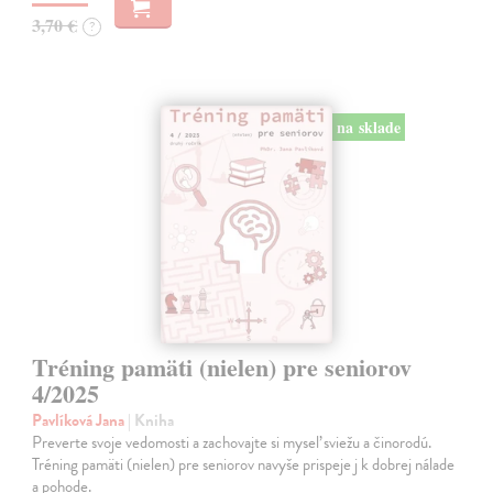
3,70 €
?
na sklade
Tréning pamäti (nielen) pre seniorov
4/2025
Pavlíková Jana
| Kniha
Preverte svoje vedomosti a zachovajte si myseľ sviežu a činorodú.
Tréning pamäti (nielen) pre seniorov navyše prispeje j k dobrej nálade
a pohode.