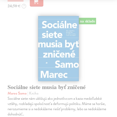
24,50 €
?
na sklade
Sociálne siete musia byť zničené
Marec Samo
| Kniha
Sociálne siete nám ubližujú ako jednotlivcom a kazia medziľudské
vzťahy, rozkladajú spoločnosť a deformujú politiku. Máme sa horšie,
nerozumieme si a nedokážeme riešiť problémy, lebo sa nedokážeme
dohodnúť…