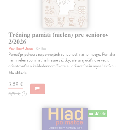
Tréning pamäti (nielen) pre seniorov
2/2026
Pavlíková Jana
| Kniha
Pamäť je jednou z najcennejších schopností nášho mozgu. Pomáha
nám nielen spomínať na krásne zážitky, ale sa aj učiť nové veci,
orientovať sa v každodennom živote a udržiavať našu myseľ aktívnu.
Na sklade
3,59 €
3,70 €
?
na sklade