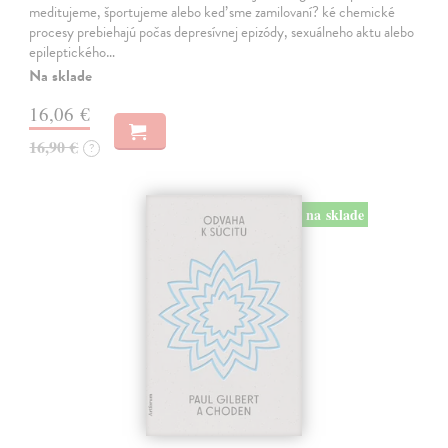
meditujeme, športujeme alebo keď sme zamilovaní? ké chemické
procesy prebiehajú počas depresívnej epizódy, sexuálneho aktu alebo
epileptického…
Na sklade
16,06 €
16,90 €
?
na sklade