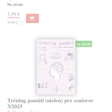
Na sklade
3,59 €
3,70 €
?
na sklade
Tréning pamäti (nielen) pre seniorov
3/2025