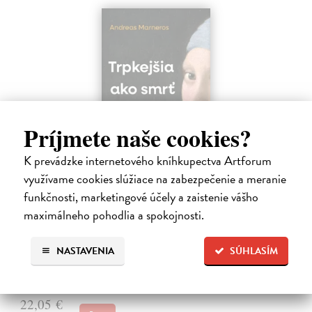
Príjmete naše cookies?
K prevádzke internetového kníhkupectva Artforum
využívame cookies slúžiace na zabezpečenie a meranie
Trpkejšia ako smrť je žena
funkčnosti, marketingové účely a zaistenie vášho
Marneros Andreas
| Kniha
maximálneho pohodlia a spokojnosti.
JE TO MOŽNO NAJVÄČŠIA REVOLÚCIA NAŠICH DNÍ:
rovnocennosť a rovnoprávnosť ženy a muža. Vojna a mier medzi
pohlaviami sa však nezačali feminizmom 20. storočia, ale ich
NASTAVENIA
SÚHLASÍM
spolužitím.
Zasielame do 14 dní
22,05 €