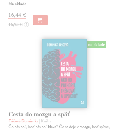
Na sklade
16,44 €
16,95 €
?
na sklade
Cesta do mozgu a späť
Fričová Dominika
| Kniha
Čo nás bolí, keď nás bolí hlava? Čo sa deje v mozgu, keď spíme,