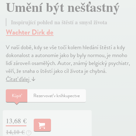
Umění být nešťastný
Inspirující pohled na štěstí a smysl života
Wachter Dirk de
V naší době, kdy se vše točí kolem hledání štěstí a kdy
dokonalost a autonomie jako by byly normou, je mnoho
lidí zároveň osamělých. Autor, známý belgický psychiatr,
věří, že snaha o štěstí jako cíl života je chybná.
Čítať ďalej
↓
Kúpiť
Rezervovať v kníhkupectve
13,68 €
14,10 €
?