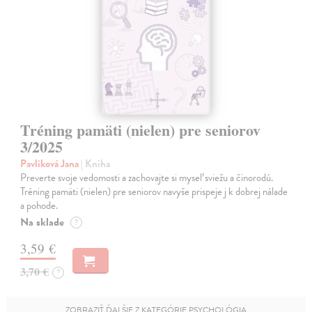
Tréning pamäti (nielen) pre seniorov
3/2025
Pavlíková Jana
| Kniha
Preverte svoje vedomosti a zachovajte si myseľ sviežu a činorodú.
Tréning pamäti (nielen) pre seniorov navyše prispeje j k dobrej nálade
a pohode.
Na sklade
?
3,59 €
3,70 €
?
ZOBRAZIŤ ĎALŠIE Z KATEGÓRIE PSYCHOLÓGIA