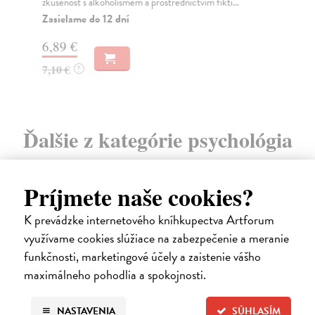
Za
zkušenost s alkoholismem a prostřednictvím fikti...
Zasielame do 12 dní
26
6,89 €
28
7,10 €
?
Ďalšie z kategórie psychológia
Príjmete naše cookies?
K prevádzke internetového kníhkupectva Artforum
využívame cookies slúžiace na zabezpečenie a meranie
funkčnosti, marketingové účely a zaistenie vášho
maximálneho pohodlia a spokojnosti.
NASTAVENIA
SÚHLASÍM