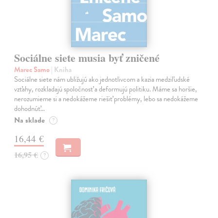
Sociálne siete musia byť zničené
Marec Samo
| Kniha
Sociálne siete nám ubližujú ako jednotlivcom a kazia medziľudské
vzťahy, rozkladajú spoločnosť a deformujú politiku. Máme sa horšie,
nerozumieme si a nedokážeme riešiť problémy, lebo sa nedokážeme
dohodnúť…
Na sklade
?
16,44 €
16,95 €
?