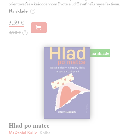
orientovať sa v každodennom živote a udržiavať našu myseľ aktívnu.
Na sklade
?
3,59 €
3,70 €
?
na sklade
Hlad po matce
McDaniel Kelly
| Kniha