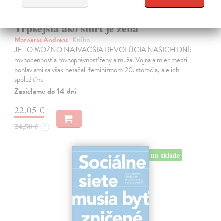
Trpkejšia ako smrť je žena
Marneros Andreas
| Kniha
JE TO MOŽNO NAJVÄČŠIA REVOLÚCIA NAŠICH DNÍ:
rovnocennosť a rovnoprávnosť ženy a muža. Vojna a mier medzi
pohlaviami sa však nezačali feminizmom 20. storočia, ale ich
spolužitím.
Zasielame do 14 dní
22,05 €
24,50 €
?
na sklade