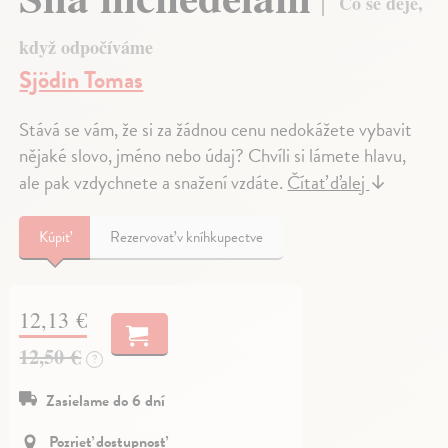
Co se děje,
když odpočíváme
Sjödin Tomas
Stává se vám, že si za žádnou cenu nedokážete vybavit
nějaké slovo, jméno nebo údaj? Chvíli si lámete hlavu,
ale pak vzdychnete a snažení vzdáte.
Čítať ďalej
↓
Kúpiť
Rezervovať v kníhkupectve
12,13 €
12,50 €
?
Zasielame do 6 dní
Pozrieť dostupnosť