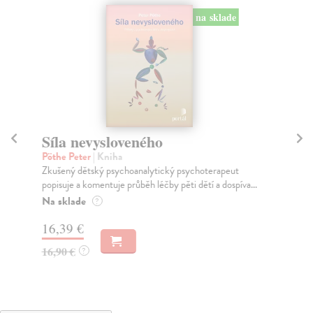
na sklade
Síla nevysloveného
H
Pöthe Peter
| Kniha
Wa
Zkušený dětský psychoanalytický psychoterapeut
V k
popisuje a komentuje průběh léčby pěti dětí a dospíva...
Bez
Na sklade
Na
?
16,39 €
21
16,90 €
22
?