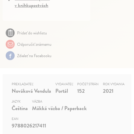
v kníhkupectvách
Pridať do wishlistu
Odporučiť známemu
Zdielať na Facebooku
PREKLADATEĽ
VYDAVATEĽ
POČET STRÁN
ROK VYDANIA
Nováková Vendula
Portál
152
2021
JAZYK
VÄZBA
Čeština
Mäkká väzba / Paperback
EAN
9788026217411