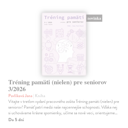
novinka
Tréning pamäti (nielen) pre seniorov
3/2026
Pavlíková Jana
| Kniha
Vitajte v treťom vydaní pracovného zošita Tréning pamäti (nielen) pre
seniorov! Pamäť patrí medzi naše najcennejšie schopnosti. Vďaka nej
si uchovávame krásne spomienky, učíme sa nové veci, orientujeme…
Do 5 dní