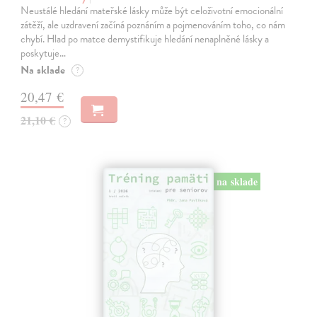
Neustálé hledání mateřské lásky může být celoživotní emocionální
zátěží, ale uzdravení začíná poznáním a pojmenováním toho, co nám
chybí. Hlad po matce demystifikuje hledání nenaplněné lásky a
poskytuje…
Na sklade
?
20,47 €
21,10 €
?
na sklade