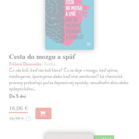
Cesta do mozgu a späť
Fričová Dominika
| Kniha
Čo nás bolí, keď nás bolí hlava? Čo sa deje v mozgu, keď spíme,
meditujeme, športujeme alebo keď sme zamilovaní? ké chemické
procesy prebiehajú počas depresívnej epizódy, sexuálneho aktu alebo
epileptického…
Do 5 dní
16,06 €
16,90 €
?