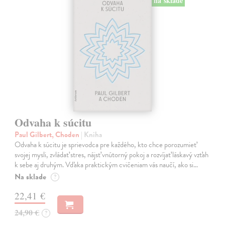
na sklade
Odvaha k súcitu
Paul Gilbert, Choden
| Kniha
Odvaha k súcitu je sprievodca pre každého, kto chce porozumieť
svojej mysli, zvládať stres, nájsť vnútorný pokoj a rozvíjať láskavý vzťah
k sebe aj druhým. Vďaka praktickým cvičeniam vás naučí, ako si…
Na sklade
?
22,41 €
24,90 €
?