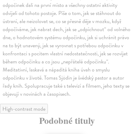
odpočinek dali na první místo a všechny ostatní aktivity
odvíjeli od tohoto postoje. Píše o tom, jak se stáhnout do
ústraní, ale neizolovat se, co se přesně děje v mozku, když
odpočíváme, jak nabrat dech, jak se „odpíchnout“ od volného
dne, o hodnotovém systému odpočinku, jak si uchránit právo
na to být unavený, jak se vyrovnat s potřebou odpočinku v
konfrontaci s pocitem vlastní nedostatečnosti, jak se rozvíjet
během odpočinku a co jsou „nepřátelé odpočinku“.
Meditativní, laskavá a nápaditá kniha úvah o smyslu
odpočinku v životě. Tomas Sjödin je švédský pastor a autor
řady knih. Spolupracuje také s televizí a filmem, jeho texty se
objevují v novinách a časopisech.
High-contrast mode
Podobné tituly