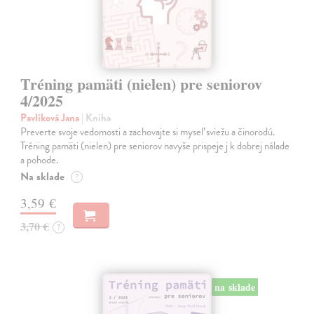
Tréning pamäti (nielen) pre seniorov
4/2025
Pavlíková Jana
| Kniha
Preverte svoje vedomosti a zachovajte si myseľ sviežu a činorodú.
Tréning pamäti (nielen) pre seniorov navyše prispeje j k dobrej nálade
a pohode.
Na sklade
?
3,59 €
3,70 €
?
na sklade