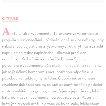
O TITULE
A
v tu chvíli si vzpomenete! To se právě ve vašem životě
projevila síla nicnedělání... V dnešní době se více než kdy jindy
nabízí znovu objevit prastarý, ověřený životní rytmus a zařadit
například do týdne naplněného usilovnou prací den
odpočinku. Kniha švédského faráře Tomase Sjödina
pojednává o zapomenuté důležitosti nicnedělání a radí nám,
jak najít účinný kompromis mezi potřebou odpočinku a
potřebou kontaktu s jinými lidmi. Odpočinek se v dnešní
zrychlené době stal něčím, co rádi odsouváme až na poslední
místo v nabitém programu, a považujeme jej spíše za „dobití
baterek“ než za nepominutelnou součást života. Autor v
krátkých textech uvažuje o tom, co by se stalo, kdybychom