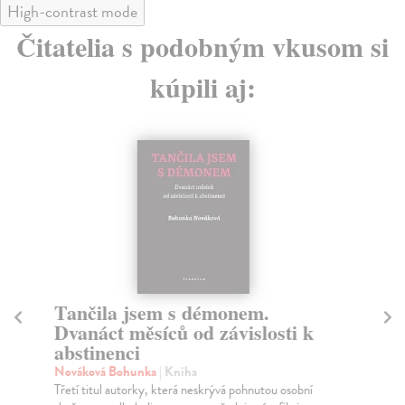
High-contrast mode
Čitatelia s podobným vkusom si
kúpili aj:
Tančila jsem s démonem.
Č
Dvanáct měsíců od závislosti k
Pl
abstinenci
Hrů
taj
Nováková Bohunka
| Kniha
192
Třetí titul autorky, která neskrývá pohnutou osobní