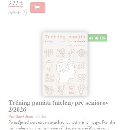
3,33 €
3,70 €
?
na sklade
Tréning pamäti (nielen) pre seniorov
2/2026
Pavlíková Jana
| Kniha
Pamäť je jednou z najcennejších schopností nášho mozgu. Pomáha
nám nielen spomínať na krásne zážitky, ale sa aj učiť nové veci,