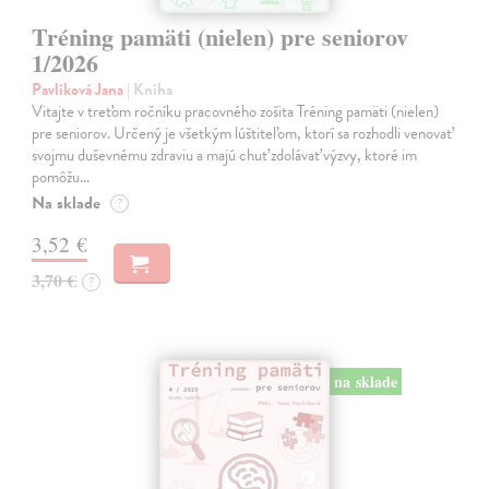
Tréning pamäti (nielen) pre seniorov
1/2026
Pavlíková Jana
| Kniha
Vitajte v treťom ročníku pracovného zošita Tréning pamäti (nielen)
pre seniorov. Určený je všetkým lúštiteľom, ktorí sa rozhodli venovať
svojmu duševnému zdraviu a majú chuť zdolávať výzvy, ktoré im
pomôžu…
Na sklade
?
3,52 €
3,70 €
?
na sklade