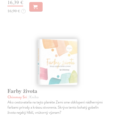
16,39 €
16,90 €
?
Farby života
Chinmoy Sri
| Kniha
Ako cestovatelia na tejto planéte Zemi sme obklopení nádhernými
farbami prírody a krásou stvorenia. Skrýva tento bohatý gobelín
života nejaký hlbší, vnútorný význam?