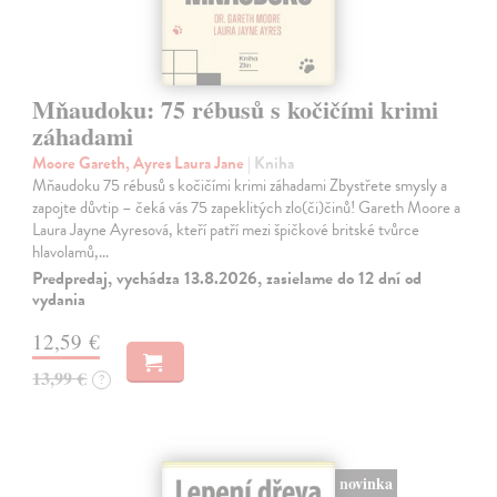
Mňaudoku: 75 rébusů s kočičími krimi
záhadami
Moore Gareth, Ayres Laura Jane
| Kniha
Mňaudoku 75 rébusů s kočičími krimi záhadami Zbystřete smysly a
zapojte důvtip – čeká vás 75 zapeklitých zlo(či)činů! Gareth Moore a
Laura Jayne Ayresová, kteří patří mezi špičkové britské tvůrce
hlavolamů,…
Predpredaj, vychádza 13.8.2026, zasielame do 12 dní od
vydania
12,59 €
13,99 €
?
novinka