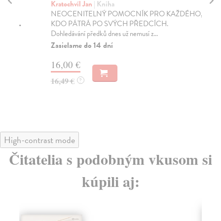
Kratochvíl Jan
| Kniha
Br
NEOCENITELNÝ POMOCNÍK PRO KAŽDÉHO,
Nec
KDO PÁTRÁ PO SVÝCH PŘEDCÍCH.
vyr
Dohledávání předků dnes už nemusí z...
Na
Zasielame do 14 dní
13
16,00 €
13
16,49 €
?
High-contrast mode
Čitatelia s podobným vkusom si
kúpili aj: