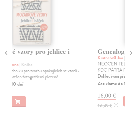
Genealogie pro laiky
T
Kratochvíl Jan
| Kniha
Br
NEOCENITELNÝ POMOCNÍK PRO KAŽDÉHO,
Nec
KDO PÁTRÁ PO SVÝCH PŘEDCÍCH.
vyr
Dohledávání předků dnes už nemusí z...
Na
Zasielame do 14 dní
13
16,00 €
13
16,49 €
?