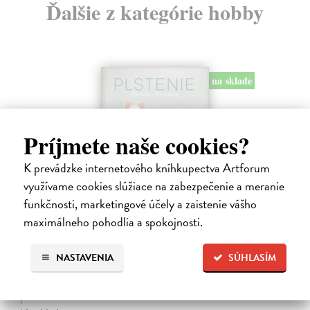
Ďalšie z kategórie hobby
na sklade
Príjmete naše cookies?
K prevádzke internetového kníhkupectva Artforum
využívame cookies slúžiace na zabezpečenie a meranie
funkčnosti, marketingové účely a zaistenie vášho
maximálneho pohodlia a spokojnosti.
Plstenie. Návody na celý rok
Masárová Marína
| Kniha
Ponorte sa do sveta vlny a vlastnoručne vyrobených plstených
NASTAVENIA
SÚHLASÍM
vecičiek. Kniha obsahuje informácie o druhoch vlny a potrebných
pomôckach, taktiež podrobne popisuje základné techniky suchého
plstenia.