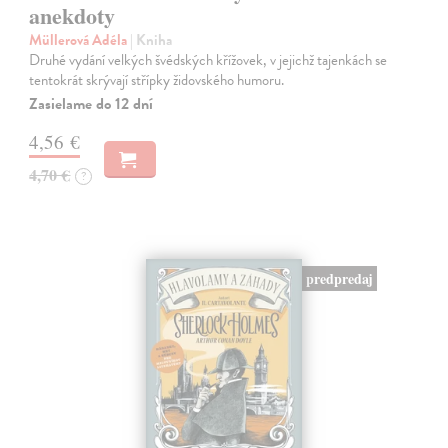
anekdoty
Müllerová Adéla
| Kniha
Druhé vydání velkých švédských křížovek, v jejichž tajenkách se
tentokrát skrývají střípky židovského humoru.
Zasielame do 12 dní
4,56 €
4,70 €
?
predpredaj