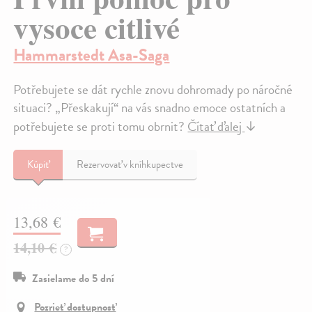
vysoce citlivé
Hammarstedt Asa-Saga
Potřebujete se dát rychle znovu dohromady po náročné
situaci? „Přeskakují“ na vás snadno emoce ostatních a
potřebujete se proti tomu obrnit?
Čítať ďalej
↓
Kúpiť
Rezervovať v kníhkupectve
13,68 €
14,10 €
?
Zasielame do 5 dní
Pozrieť dostupnosť