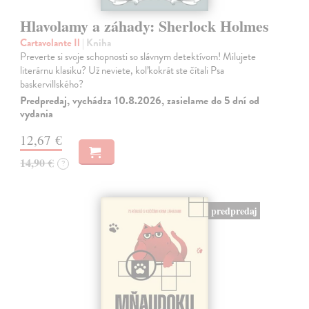
Hlavolamy a záhady: Sherlock Holmes
Cartavolante Il
| Kniha
Preverte si svoje schopnosti so slávnym detektívom! Milujete
literárnu klasiku? Už neviete, koľkokrát ste čítali Psa
baskervillského?
Predpredaj, vychádza 10.8.2026, zasielame do 5 dní od
vydania
12,67 €
14,90 €
?
predpredaj