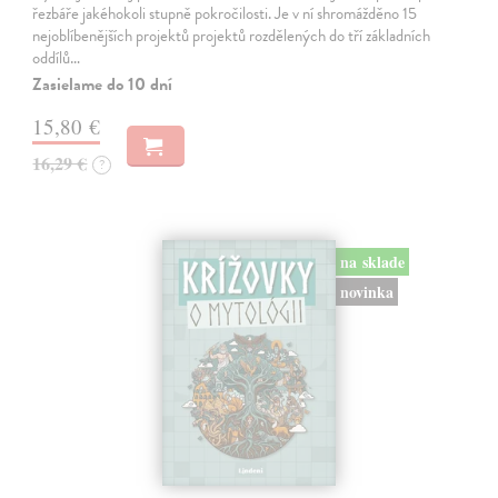
řezbáře jakéhokoli stupně pokročilosti. Je v ní shromážděno 15
nejoblíbenějších projektů projektů rozdělených do tří základních
oddílů…
Zasielame do 10 dní
15,80 €
16,29 €
?
na sklade
novinka