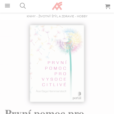
KNIHY
-
ŽIVOTNÝ ŠTÝL A ZDRAVIE
-
HOBBY
První pomoc pro