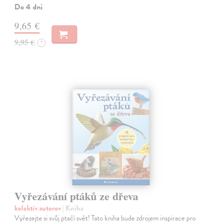
Do 4 dní
9,65 €
9,95 €
?
Vyřezávání ptáků ze dřeva
kolektív autorov
| Kniha
Vyřezejte si svůj ptačí svět! Tato kniha bude zdrojem inspirace pro