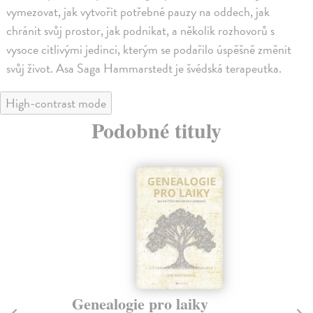
vymezovat, jak vytvořit potřebné pauzy na oddech, jak
chránit svůj prostor, jak podnikat, a několik rozhovorů s
vysoce citlivými jedinci, kterým se podařilo úspěšně změnit
svůj život. Asa Saga Hammarstedt je švédská terapeutka.
High-contrast mode
Podobné tituly
Genealogie pro laiky
T