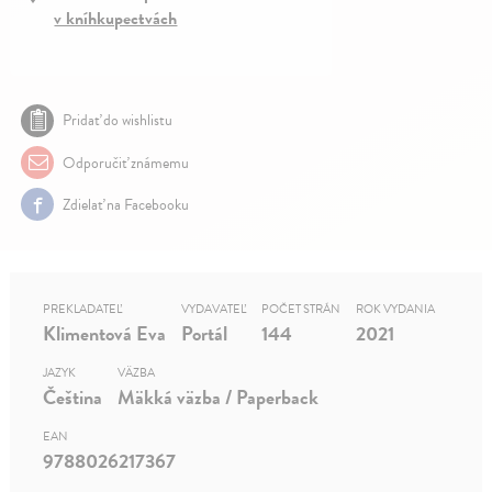
v kníhkupectvách
Pridať do wishlistu
Odporučiť známemu
Zdielať na Facebooku
PREKLADATEĽ
VYDAVATEĽ
POČET STRÁN
ROK VYDANIA
Klimentová Eva
Portál
144
2021
JAZYK
VÄZBA
Čeština
Mäkká väzba / Paperback
EAN
9788026217367