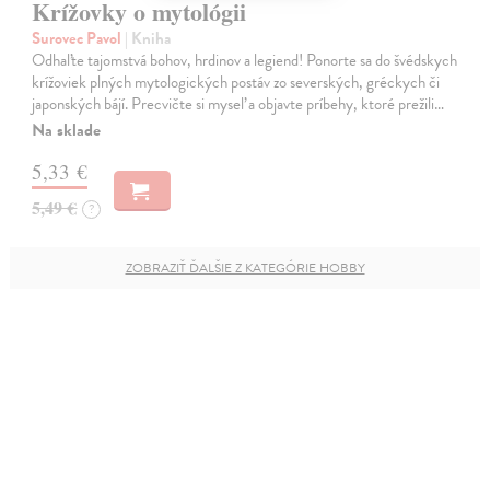
Krížovky o mytológii
Surovec Pavol
| Kniha
Odhaľte tajomstvá bohov, hrdinov a legiend! Ponorte sa do švédskych
krížoviek plných mytologických postáv zo severských, gréckych či
japonských bájí. Precvičte si myseľ a objavte príbehy, ktoré prežili…
Na sklade
5,33 €
5,49 €
?
ZOBRAZIŤ ĎALŠIE Z KATEGÓRIE HOBBY