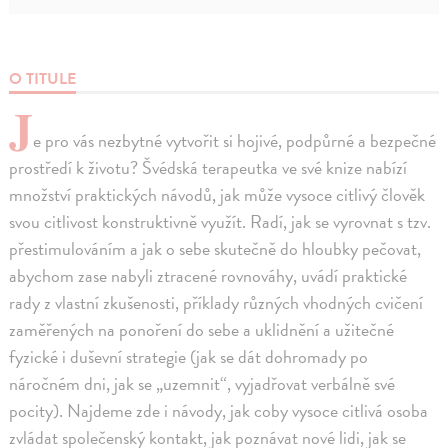
O TITULE
J
e pro vás nezbytné vytvořit si hojivé, podpůrné a bezpečné
prostředí k životu? Švédská terapeutka ve své knize nabízí
množství praktických návodů, jak může vysoce citlivý člověk
svou citlivost konstruktivně využít. Radí, jak se vyrovnat s tzv.
přestimulováním a jak o sebe skutečně do hloubky pečovat,
abychom zase nabyli ztracené rovnováhy, uvádí praktické
rady z vlastní zkušenosti, příklady různých vhodných cvičení
zaměřených na ponoření do sebe a uklidnění a užitečné
fyzické i duševní strategie (jak se dát dohromady po
náročném dni, jak se „uzemnit“, vyjadřovat verbálně své
pocity). Najdeme zde i návody, jak coby vysoce citlivá osoba
zvládat společenský kontakt, jak poznávat nové lidi, jak se