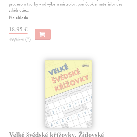
procesom tvorby - od výberu nástrojov, pomôcok a materiálov cez
zvládnutie…
Na sklade
18,95 €
19,95 €
?
Velké švédské křížovky. Židovské