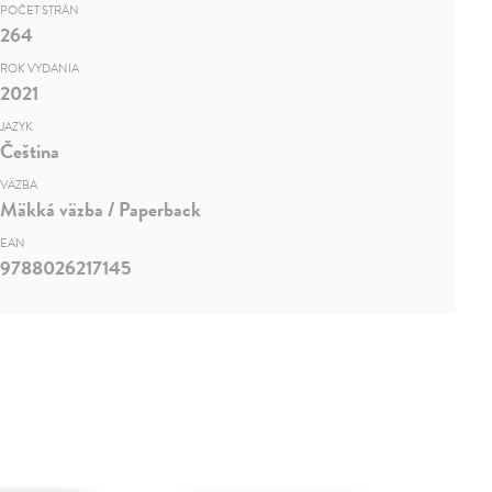
POČET STRÁN
264
ROK VYDANIA
2021
JAZYK
Čeština
VÄZBA
Mäkká väzba / Paperback
EAN
9788026217145