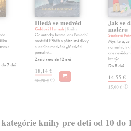
Hledá se medvěd
Jak se d
maléru
Goldová Hannah
| Kniha
ede
Od autorky bestselleru Poslední
Štarková Pet
říčku
medvěd Příběh o přátelství dívky
Myslíte si, že
imes a
a ledního medvěda „Medvěd
normálních kl
pomalink...
dne nevědomky
kterýc...
Zasielame do 12 dní
 do 7 dní
Do 5 dní
18,14 €
14,55 €
18,70 €
?
15,00 €
?
z kategórie knihy pre deti od 10 do 