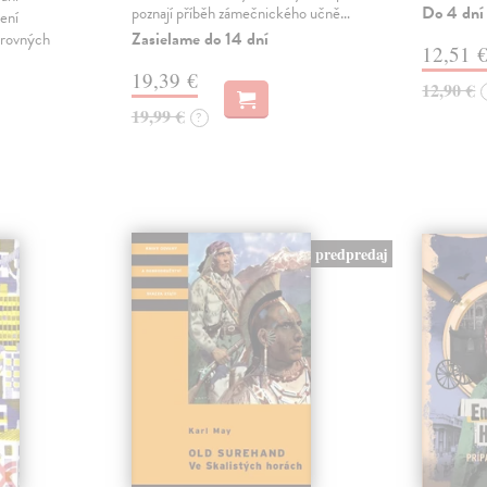
Do 4 dní
poznají příběh zámečnického učně…
ení
Zasielame do 14 dní
arovných
12,51 
19,39 €
12,90 €
19,99 €
?
predpredaj