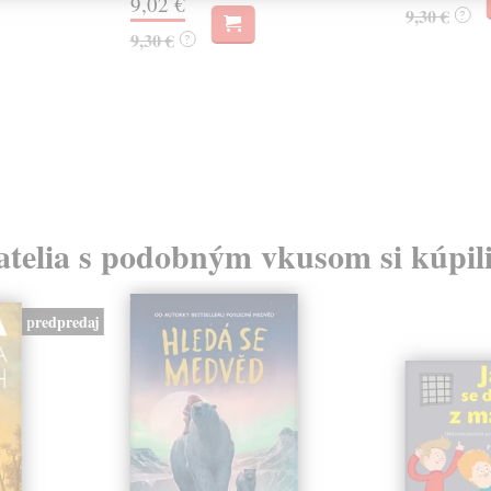
9,02 €
9,30 €
?
9,30 €
?
atelia s podobným vkusom si kúpili
predpredaj