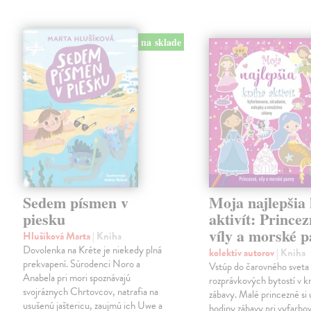
na sklade
Sedem písmen v
Moja najlepšia
piesku
aktivít: Princez
víly a morské 
Hlušíková Marta
| Kniha
Dovolenka na Kréte je niekedy plná
kolektív autorov
| Kniha
prekvapení. Súrodenci Noro a
Vstúp do čarovného sveta
Anabela pri mori spoznávajú
rozprávkových bytostí v kn
svojráznych Chrtovcov, natrafia na
zábavy. Malé princezné si 
usušenú jaštericu, zaujmú ich Uwe a
hodiny zábavy pri vyfarbo