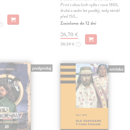
První z obou knih vyšla v roce 1865,
druhá o sedm let později, tedy téměř
€
před 150…
Zasielame do 12 dní
?
26,70 €
28,10 €
?
predpredaj
novinka