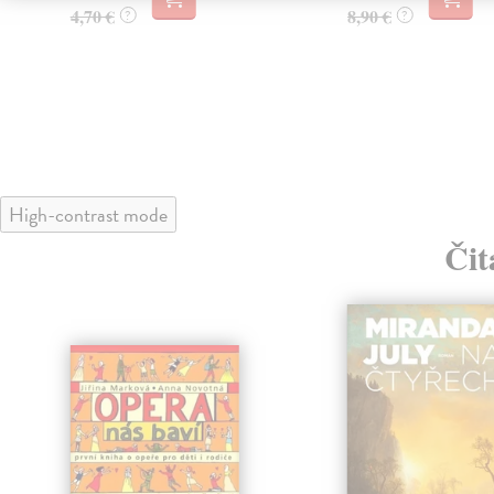
4,70 €
8,90 €
?
?
High-contrast mode
Čit