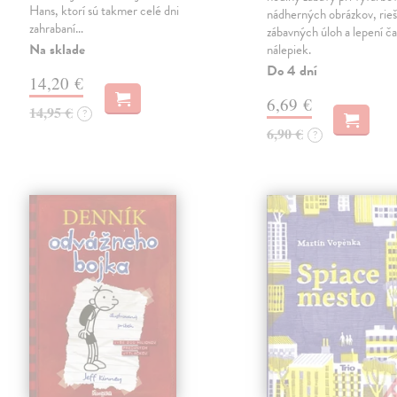
Hans, ktorí sú takmer celé dni
nádherných obrázkov, rieš
zahrabaní…
zábavných úloh a lepení č
Na sklade
nálepiek.
Do 4 dní
14,20 €
6,69 €
14,95 €
?
6,90 €
?