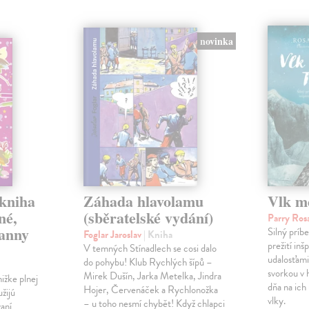
novinka
 kniha
Záhada hlavolamu
Vlk m
né,
(sběratelské vydání)
Parry Ro
panny
Silný príb
Foglar Jaroslav
| Kniha
prežití in
V temných Stínadlech se cosi dalo
udalosťami.
do pohybu! Klub Rychlých šípů –
svorkou v 
Mirek Dušín, Jarka Metelka, Jindra
ižke plnej
dňa na ich
Hojer, Červenáček a Rychlonožka
užijú
vlky.
– u toho nesmí chybět! Když chlapci
vaní