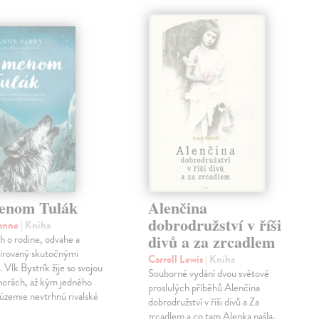
enom Tulák
Alenčina
dobrodružství v říši
sanne
| Kniha
divů a za zrcadlem
eh o rodine, odvahe a
špirovaný skutočnými
Carroll Lewis
| Kniha
 Vlk Bystrík žije so svojou
Souborné vydání dvou světově
horách, až kým jedného
proslulých příběhů Alenčina
 územie nevtrhnú rivalské
dobrodružství v říši divů a Za
zrcadlem a co tam Alenka našla.