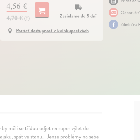
Pridať do w
4,56 €
Odporučiť
Zasielame do 5 dní
4,70 €
?
Zdielať na 
Pozrieť dostupnosť v kníhkupectvách
 by měli se třídou odjet na super výlet do
 kajaku, spát ve stanu… Jenže problémy na sebe