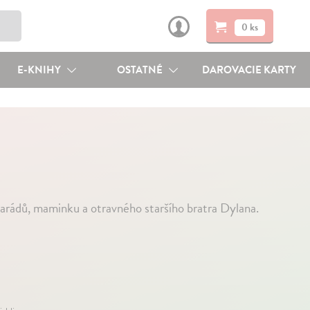
0 ks
E-KNIHY
OSTATNÉ
DAROVACIE KARTY
rádů, maminku a otravného staršího bratra Dylana.