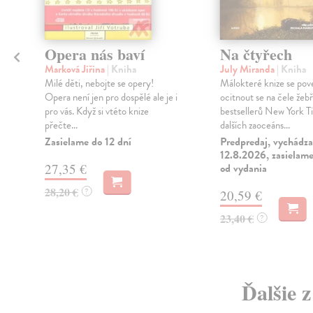
Opera nás baví
Na čtyřech
Marková Jiřina
| Kniha
July Miranda
| Kniha
Milé děti, nebojte se opery!
Málokteré knize se pov
Opera není jen pro dospělé ale je i
ocitnout se na čele žeb
pro vás. Když si vtéto knize
bestsellerů New York T
přečte...
dalších zaoceáns...
Zasielame do 12 dní
Predpredaj, vychádza
12.8.2026, zasielame
27,35 €
od vydania
28,20 €
?
20,59 €
23,40 €
?
Ďalšie 