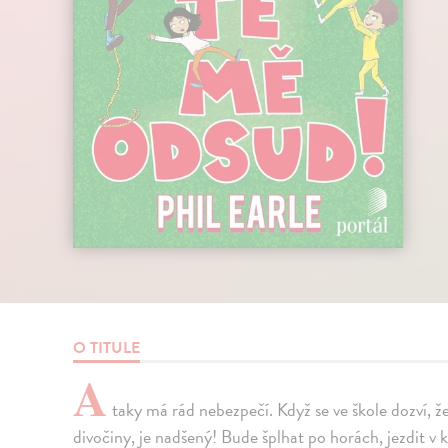
O TITULE
A
taky má rád nebezpečí. Když se ve škole dozví, že
divočiny, je nadšený! Bude šplhat po horách, jezdit v