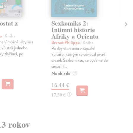
ostat z
Sexkomiks 2:
Hr
Intimní historie
K
Afriky a Orientu
ra
| Kniha
Mar
 není možné, aby se z
Knih
Brenot Philippe
| Kniha
uků stali jednoho
zaob
Po dějinách sexu v západní
 zločinci, po
pos
kultuře, kterým se věnoval první
indi
svazek Sexkomiksu, se vydáme do
sexuální...
Zas
Na sklade
?
6,
16,44 €
6,4
17,30 €
?
13 rokov