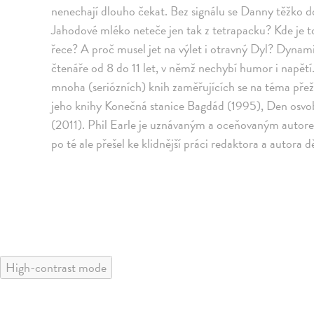
nenechají dlouho čekat. Bez signálu se Danny těžko do
Jahodové mléko neteče jen tak z tetrapacku? Kde je toa
řece? A proč musel jet na výlet i otravný Dyl? Dynam
čtenáře od 8 do 11 let, v němž nechybí humor i napět
mnoha (seriózních) knih zaměřujících se na téma přeži
jeho knihy Konečná stanice Bagdád (1995), Den osvo
(2011). Phil Earle je uznávaným a oceňovaným autore
po té ale přešel ke klidnější práci redaktora a autora 
High-contrast mode