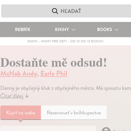
REBRÍK
KNIHY
BOOKS
KNIHY
-
KNIHY PRE DETI
-
OD 10 DO 13 ROKOV
Dostaňte mě odsud!
McNab Andy
,
Earle Phil
Danny je obyčejný kluk z obyčejného města. Má spoustu kama
Čítať ďalej
↓
Kúpiť
na webe
Rezervovať v kníhkupectve