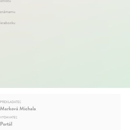
ishlistu
 známemu
Facebooku
PREKLADATEĽ
Marková Michala
VYDAVATEĽ
Portál