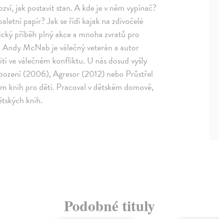
zví, jak postavit stan. A kde je v něm vypínač?
letní papír? Jak se řídí kajak na zdivočelé
ický příběh plný akce a mnoha zvratů pro
í. Andy McNab je válečný veterán a autor
tí ve válečném konfliktu. U nás dosud vyšly
bození (2006), Agresor (2012) nebo Průstřel
m knih pro děti. Pracoval v dětském domově,
dětských knih.
Podobné tituly