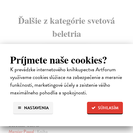
Ďalšie z kategórie svetová
beletria
na sklade
Príjmete naše cookies?
K prevádzke internetového kníhkupectva Artforum
využívame cookies slúžiace na zabezpečenie a meranie
funkčnosti, marketingové účely a zaistenie vášho
maximálneho pohodlia a spokojnosti.
NASTAVENIA
SÚHLASÍM
Rieka času
Mercier Pascal
| Kniha