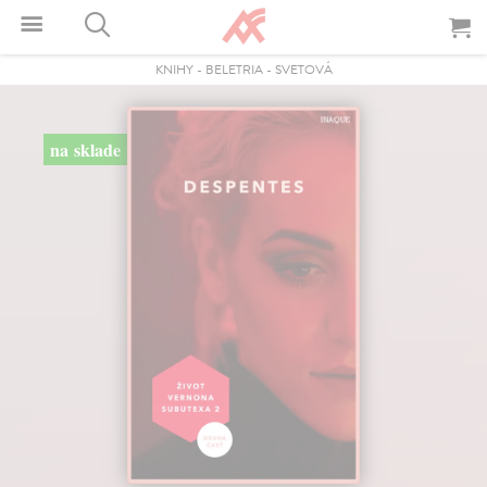
KNIHY
-
BELETRIA
-
SVETOVÁ
na sklade