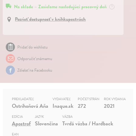
Na sklade – Zasielame nasledujúci pracovný deň
?
Pozrieť dostupnosť v kníhkupectvách
Pridať do wishlistu
Odporučiť známemu
Zdielať na Facebooku
PREKLADATEĽ
VYDAVATEĽ
POČET STRÁN
ROK VYDANIA
Ostrihoňová Aňa
Inaque.sk
272
2021
EDÍCIA
JAZYK
VÄZBA
Apostrof
Slovenčina
Tvrdá väzba / Hardback
EAN