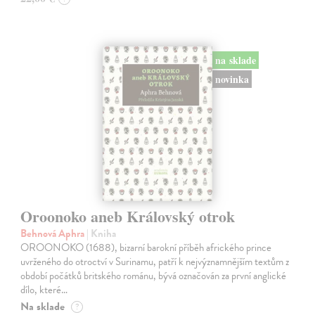
na sklade
novinka
Oroonoko aneb Královský otrok
Behnová Aphra
| Kniha
OROONOKO (1688), bizarní barokní příběh afrického prince
uvrženého do otroctví v Surinamu, patří k nejvýznamnějším textům z
období počátků britského románu, bývá označován za první anglické
dílo, které…
Na sklade
?