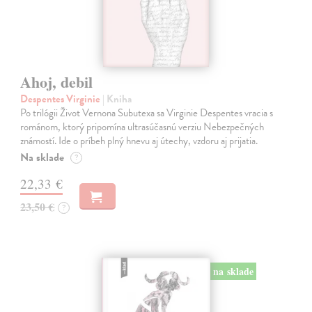
Ahoj, debil
Despentes Virginie
| Kniha
Po trilógii Život Vernona Subutexa sa Virginie Despentes vracia s
románom, ktorý pripomína ultrasúčasnú verziu Nebezpečných
známostí. Ide o príbeh plný hnevu aj útechy, vzdoru aj prijatia.
Na sklade
?
22,33 €
23,50 €
?
na sklade