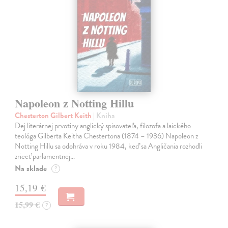
Napoleon z Notting Hillu
Chesterton Gilbert Keith
| Kniha
Dej literárnej prvotiny anglický spisovateľa, filozofa a laického
teológa Gilberta Keitha Chestertona (1874 – 1936) Napoleon z
Notting Hillu sa odohráva v roku 1984, keď sa Angličania rozhodli
zriecť parlamentnej…
Na sklade
?
15,19 €
15,99 €
?