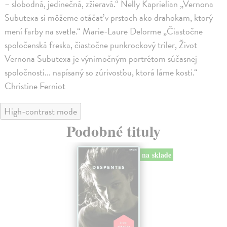
– slobodná, jedinečná, zžieravá.“ Nelly Kaprielian „Vernona
Subutexa si môžeme otáčať v prstoch ako drahokam, ktorý
mení farby na svetle.“ Marie-Laure Delorme „Čiastočne
spoločenská freska, čiastočne punkrockový triler, Život
Vernona Subutexa je výnimočným portrétom súčasnej
spoločnosti... napísaný so zúrivosťou, ktorá láme kosti.“
Christine Ferniot
High-contrast mode
Podobné tituly
na sklade