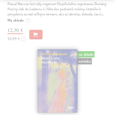
Pascal Mercier bol vždy majstrom filozofického rozprávania. Romány
Nočný vlak do Lisabonu či Váha slov podnietili milióny čitateľov k
zamysleniu sa nad veľkými témami, ako sú identita, sloboda, čas či…
Na sklade
?
12,30 €
12,95 €
?
na sklade
novinka