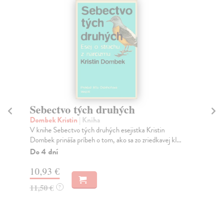
Sebectvo tých druhých
N
Dombek Kristin
| Kniha
Os
V knihe Sebectvo tých druhých esejistka Kristin
“Ke
Dombek prináša príbeh o tom, ako sa zo zriedkavej kl...
vyb
kt..
Do 4 dní
Na
10,93 €
17
11,50 €
?
19