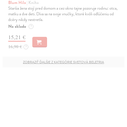
Blum Hila
| Kniha
Staršia žena stojí pred domom a cez okno tajne pozoruje rodinu: otca,
matku a dve deti. Díva sa na svoje vnučky, ktoré kvôli odlúčeniu od
dcéry nikdy nestretla.
Na sklade
?
15,21 €
16,90 €
?
ZOBRAZIŤ ĎALŠIE Z KATEGÓRIE SVETOVÁ BELETRIA