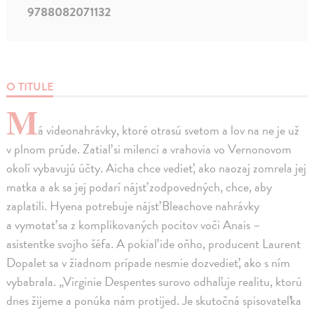
9788082071132
O TITULE
M
á videonahrávky, ktoré otrasú svetom a lov na ne je už
v plnom prúde. Zatiaľ si milenci a vrahovia vo Vernonovom
okolí vybavujú účty. Aicha chce vedieť, ako naozaj zomrela jej
matka a ak sa jej podarí nájsť zodpovedných, chce, aby
zaplatili. Hyena potrebuje nájsť Bleachove nahrávky
a vymotať sa z komplikovaných pocitov voči Anais –
asistentke svojho šéfa. A pokiaľ ide oňho, producent Laurent
Dopalet sa v žiadnom prípade nesmie dozvedieť, ako s ním
vybabrala. „Virginie Despentes surovo odhaľuje realitu, ktorú
dnes žijeme a ponúka nám protijed. Je skutočná spisovateľka