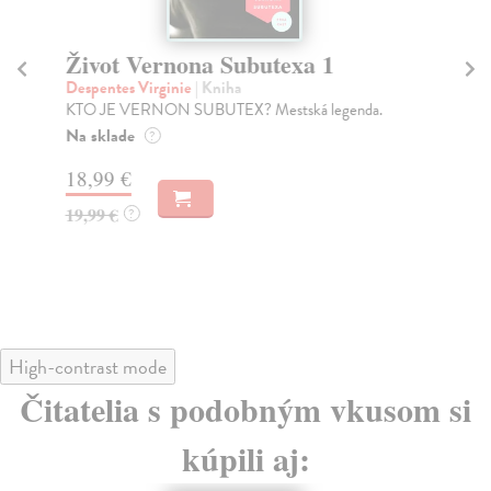
Život Vernona Subutexa 1
P
Despentes Virginie
| Kniha
Sm
KTO JE VERNON SUBUTEX? Mestská legenda.
Oce
kal
Na sklade
?
súd
18,99 €
Na
19,99 €
?
27
28
High-contrast mode
Čitatelia s podobným vkusom si
kúpili aj: