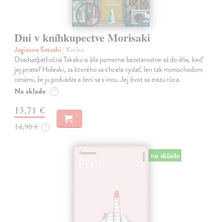
Dni v kníhkupectve Morisaki
Jagisawa Satoshi
| Kniha
Dvadsaťpäťročná Takako si žila pomerne bezstarostne až do dňa, keď
jej priateľ Hideaki, za ktorého sa chcela vydať, len tak mimochodom
oznámi, že ju podvádza a žení sa s inou. Jej život sa zrazu rúca.
Na sklade
?
13,71 €
14,90 €
?
na sklade