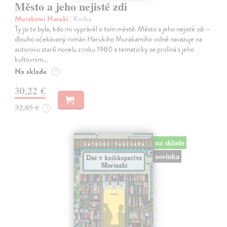
Město a jeho nejisté zdi
Murakami Haruki
| Kniha
Ty jsi to byla, kdo mi vyprávěl o tom městě. Město a jeho nejisté zdi –
dlouho očekávaný román Harukiho Murakamiho volně navazuje na
autorovu starší novelu z roku 1980 a tematicky se prolíná s jeho
kultovním…
Na sklade
?
30,22 €
32,85 €
?
na sklade
novinka