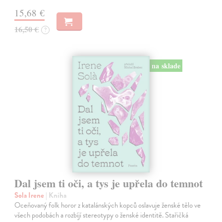
15,68 €
16,50 €
?
na sklade
Dal jsem ti oči, a tys je upřela do temnot
Sola Irene
| Kniha
Oceňovaný folk horor z katalánských kopců oslavuje ženské tělo ve
všech podobách a rozbíjí stereotypy o ženské identitě. Stařičká