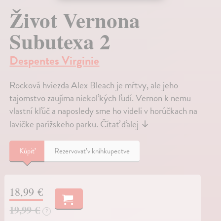
Život Vernona
Subutexa 2
Despentes Virginie
Rocková hviezda Alex Bleach je mŕtvy, ale jeho
tajomstvo zaujíma niekoľkých ľudí. Vernon k nemu
vlastní kľúč a naposledy sme ho videli v horúčkach na
lavičke parížskeho parku.
Čítať ďalej
↓
Kúpiť
Rezervovať v kníhkupectve
18,99 €
19,99 €
?