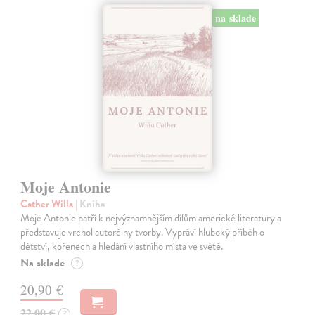
na sklade
Moje Antonie
Cather Willa
| Kniha
Moje Antonie patří k nejvýznamnějším dílům americké literatury a
představuje vrchol autorčiny tvorby. Vypráví hluboký příběh o
dětství, kořenech a hledání vlastního místa ve světě.
Na sklade
?
20,90 €
22,00 €
?