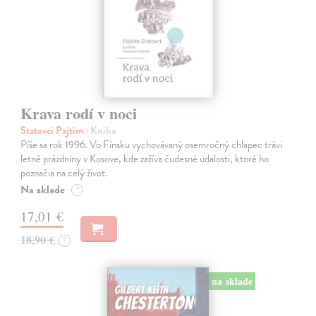
Krava rodí v noci
Statovci Pajtim
| Kniha
Píše sa rok 1996. Vo Fínsku vychovávaný osemročný chlapec trávi
letné prázdniny v Kosove, kde zažíva čudesné udalosti, ktoré ho
poznačia na celý život.
Na sklade
?
17,01 €
18,90 €
?
na sklade