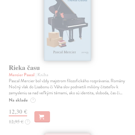
Rieka času
Mercier Pascal
| Kniha
Pascal Mercier bol vždy majstrom filozofického rozprávania. Romány
Nočný vlak do Lisabonu či Váha slov podnietili milióny čitateľov k
zamysleniu sa nad veľkými témami, ako sú identita, sloboda, čas či…
Na sklade
?
12,30 €
12,95 €
?