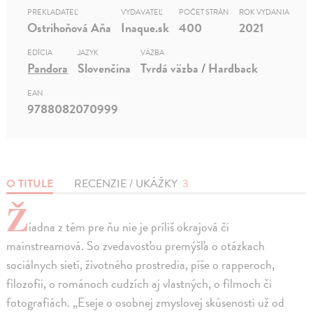
PREKLADATEĽ
VYDAVATEĽ
POČET STRÁN
ROK VYDANIA
Ostrihoňová Aňa
Inaque.sk
400
2021
EDÍCIA
JAZYK
VÄZBA
Pandora
Slovenčina
Tvrdá väzba / Hardback
EAN
9788082070999
O TITULE
RECENZIE / UKÁŽKY
3
Ž
iadna z tém pre ňu nie je príliš okrajová či
mainstreamová. So zvedavosťou premýšľa o otázkach
sociálnych sietí, životného prostredia, píše o rapperoch,
filozofii, o románoch cudzích aj vlastných, o filmoch či
fotografiách. „Eseje o osobnej zmyslovej skúsenosti už od