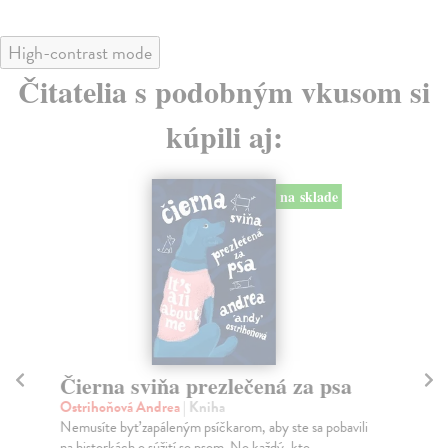
High-contrast mode
Čitatelia s podobným vkusom si
kúpili aj:
na sklade
Čierna sviňa prezlečená za psa
N
Ostrihoňová Andrea
| Kniha
Os
Nemusíte byť zapáleným psíčkarom, aby ste sa pobavili
“Ke
na historkách o súžití so psom. No každý, kto ...
vyb