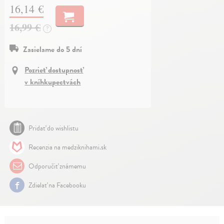
16,14 €
16,99 €
?
Zasielame do 5 dní
Pozrieť dostupnosť
v kníhkupectvách
Pridať do wishlistu
Recenzia na medziknihami.sk
Odporučiť známemu
Zdielať na Facebooku