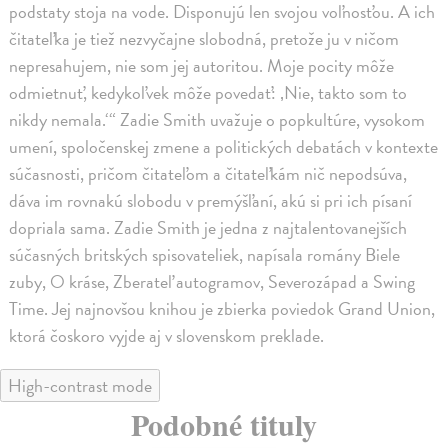
podstaty stoja na vode. Disponujú len svojou voľnosťou. A ich
čitateľka je tiež nezvyčajne slobodná, pretože ju v ničom
nepresahujem, nie som jej autoritou. Moje pocity môže
odmietnuť, kedykoľvek môže povedať: ‚Nie, takto som to
nikdy nemala.‘“ Zadie Smith uvažuje o popkultúre, vysokom
umení, spoločenskej zmene a politických debatách v kontexte
súčasnosti, pričom čitateľom a čitateľkám nič nepodsúva,
dáva im rovnakú slobodu v premýšľaní, akú si pri ich písaní
dopriala sama. Zadie Smith je jedna z najtalentovanejších
súčasných britských spisovateliek, napísala romány Biele
zuby, O kráse, Zberateľ autogramov, Severozápad a Swing
Time. Jej najnovšou knihou je zbierka poviedok Grand Union,
ktorá čoskoro vyjde aj v slovenskom preklade.
High-contrast mode
Podobné tituly