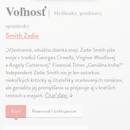
Voľnosť
Myšlienky, predstavy,
spomienky
Smith Zadie
„Všestranná, odvážna zbierka esejí. Zadie Smith píše
eseje v tradícii Georgea Orwella, Virginie Woolfovej
a Angely Carterovej.“ Financial Times „Geniálna kniha!“
Independent Zadie Smith nie je len autorkou
niekoľkých kriticky aj čitateľsky oceňovaných románov,
ale genialita jej premýšľania sa prejavuje aj v kratších
textoch a esejach.
Čítať ďalej
↓
Kúpiť
Rezervovať v kníhkupectve