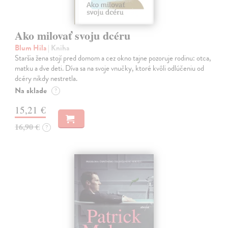
Ako milovať svoju dcéru
Blum Hila
| Kniha
Staršia žena stojí pred domom a cez okno tajne pozoruje rodinu: otca,
matku a dve deti. Díva sa na svoje vnučky, ktoré kvôli odlúčeniu od
dcéry nikdy nestretla.
Na sklade
?
15,21 €
16,90 €
?