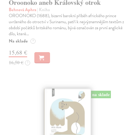
Oroonoko aneb Královský otrok
Behnová Aphra
| Kniha
OROONOKO (1688), bizarní barokní příběh afrického prince
uvrženého do otroctví v Surinamu, patří k nejvýznamnějším textům z
období počátků britského románu, bývá označován za první anglické
dílo, které…
Na sklade
?
15,68 €
16,50 €
?
na sklade