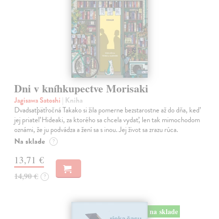
Dni v kníhkupectve Morisaki
Jagisawa Satoshi
| Kniha
Dvadsaťpäťročná Takako si žila pomerne bezstarostne až do dňa, keď
jej priateľ Hideaki, za ktorého sa chcela vydať, len tak mimochodom
oznámi, že ju podvádza a žení sa s inou. Jej život sa zrazu rúca.
Na sklade
?
13,71 €
14,90 €
?
na sklade