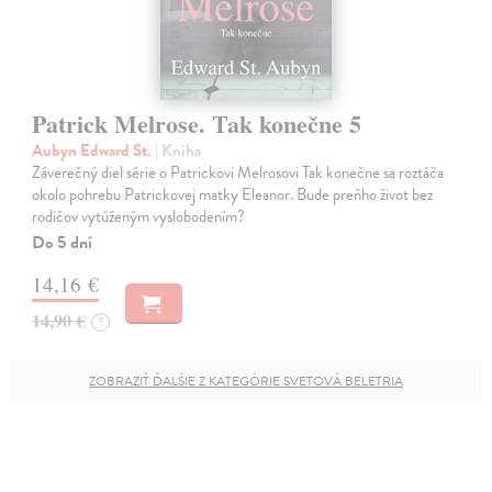
Patrick Melrose. Tak konečne 5
Aubyn Edward St.
| Kniha
Záverečný diel série o Patrickovi Melrosovi Tak konečne sa roztáča
okolo pohrebu Patrickovej matky Eleanor. Bude preňho život bez
rodičov vytúženým vyslobodením?
Do 5 dní
14,16 €
14,90 €
?
ZOBRAZIŤ ĎALŠIE Z KATEGÓRIE SVETOVÁ BELETRIA