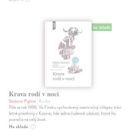
na sklade
Krava rodí v noci
Statovci Pajtim
| Kniha
Píše sa rok 1996. Vo Fínsku vychovávaný osemročný chlapec trávi
letné prázdniny v Kosove, kde zažíva čudesné udalosti, ktoré ho
poznačia na celý život.
Na sklade
?