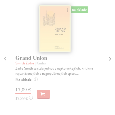
na sklade
Grand Union
Ah
Smith Zadie
| Kniha
De
Zadie Smith sa stala jednou z najikonickejších, kritikmi
Po 
najuznávanejších a najpopulárnejších spisov...
Des
ult
Na sklade
?
Na
17,09 €
22
17,99 €
?
23