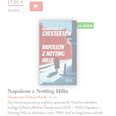
17,01 €
18,90 €
?
na sklade
Napoleon z Notting Hillu
Chesterton Gilbert Keith
| Kniha
Dej literárnej prvotiny anglický spisovateľa, filozofa a laického
teológa Gilberta Keitha Chestertona (1874 – 1936) Napoleon z
Notting Hillu sa odohráva v roku 1984, keď sa Angličania rozhodli