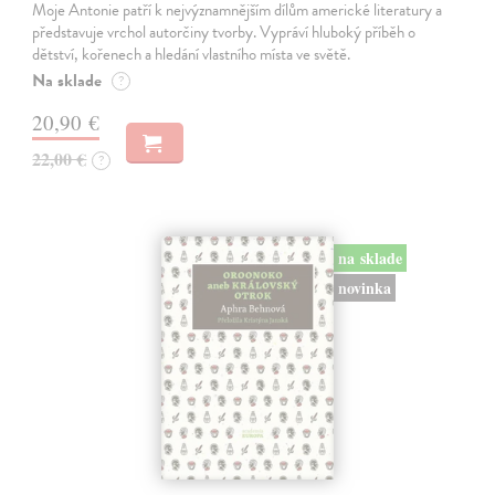
Moje Antonie patří k nejvýznamnějším dílům americké literatury a
představuje vrchol autorčiny tvorby. Vypráví hluboký příběh o
dětství, kořenech a hledání vlastního místa ve světě.
Na sklade
?
20,90 €
22,00 €
?
na sklade
novinka