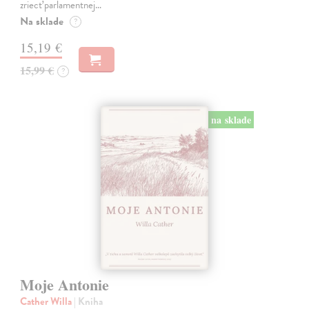
zriecť parlamentnej…
Na sklade
?
15,19 €
15,99 €
?
na sklade
Moje Antonie
Cather Willa
| Kniha