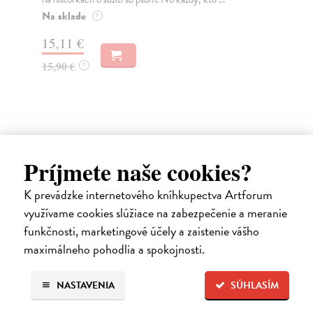
kt..
Na sklade
?
Na
15,11 €
17
15,90 €
?
19
Ďalšie z kategórie svetová
Príjmete naše cookies?
beletria
K prevádzke internetového kníhkupectva Artforum
využívame cookies slúžiace na zabezpečenie a meranie
na sklade
funkčnosti, marketingové účely a zaistenie vášho
novinka
maximálneho pohodlia a spokojnosti.
NASTAVENIA
SÚHLASÍM