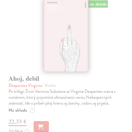
na sklade
Ahoj, debil
Despentes Virginie
| Kniha
Po trilógii Život Vernona Subutexa sa Virginie Despentes vracia s
románom, ktorý pripomína ultrasúčasnú verziu Nebezpečných
známostí. Ide o príbeh plný hnevu aj útechy, vzdoru aj prijatia.
Na sklade
?
22,33 €
23,50 €
?