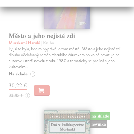
Město a jeho nejisté zdi
Murakami Haruki
| Kniha
Ty jsi to byla, kdo mi vyprávěl o tom městě. Město a jeho nejisté zdi –
dlouho očekávaný román Harukiho Murakamiho volně navazuje na
autorovu starší novelu z roku 1980 a tematicky se prolíná s jeho
kultovním…
Na sklade
?
30,22 €
32,85 €
?
na sklade
novinka