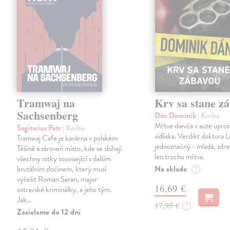
Tramwaj na
Krv sa stane z
Sachsenberg
Dán Dominik
| Kniha
Mŕtve dievča v aute upros
Sagitarius Petr
| Kniha
sídliska. Verdikt doktora 
Tramwaj Cafe je kavárna v polském
jednoznačný - mladá, zdra
Těšíně a zároveň místo, kde se sbíhají
len trochu mŕtva.
všechny nitky související s dalším
Na sklade
brutálním zločinem, který musí
?
vyřešit Roman Saran, major
16,69 €
ostravské kriminálky, a jeho tým.
Jak…
17,95 €
?
Zasielame do 12 dní