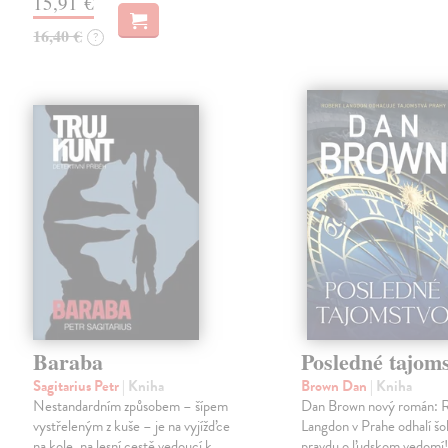
15,91 €
16,40 €
?
Baraba
Posledné tajom
Sagitarius Petr
| Kniha
Brown Dan
| Kniha
Nestandardním způsobem – šípem
Dan Brown nový román: 
vystřeleným z kuše – je na vyjížďce
Langdon v Prahe odhalí š
na kole, na lesní cestě vedoucí k
pravdu o ľudskom vedomí