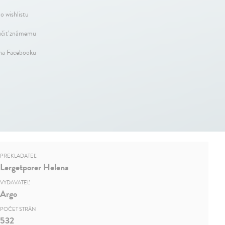
o wishlistu
čiť známemu
 na Facebooku
PREKLADATEĽ
Lergetporer Helena
VYDAVATEĽ
Argo
POČET STRÁN
532