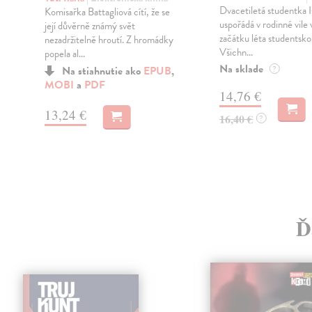
Dvacetiletá studentka I
Komisařka Battagliová cítí, že se
uspořádá v rodinné vile 
její důvěrně známý svět
začátku léta studentsko
nezadržitelně hroutí. Z hromádky
Všichn...
popela al...
Na sklade
Na stiahnutie ako
EPUB
,
?
MOBI
a
PDF
14,76 €
13,24 €
16,40 €
?
Ď