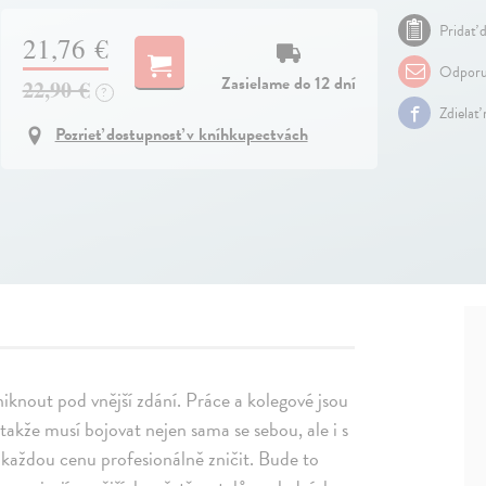
Pridať d
21,76 €
Odporu
Zasielame do 12 dní
22,90 €
?
Zdielať
Pozrieť dostupnosť v kníhkupectvách
niknout pod vnější zdání. Práce a kolegové jsou
, takže musí bojovat nejen sama se sebou, ale i s
každou cenu profesionálně zničit. Bude to