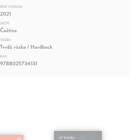
ROK VYDANIA
2021
JAZYK
Čeština
VÄZBA
Tvrdá väzba / Hardback
EAN
9788025734131