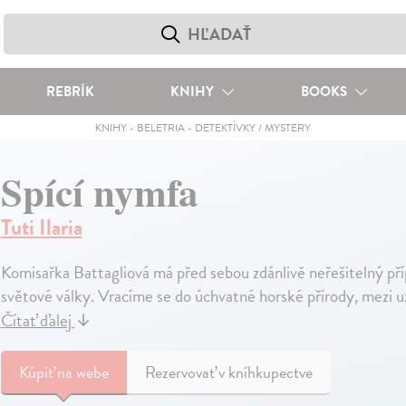
REBRÍK
KNIHY
BOOKS
KNIHY
-
BELETRIA
-
DETEKTÍVKY / MYSTERY
Spící nymfa
Tuti Ilaria
Komisařka Battagliová má před sebou zdánlivě neřešitelný příp
světové války. Vracíme se do úchvatné horské přírody, mezi 
Čítať ďalej
↓
Kúpiť
na webe
Rezervovať v kníhkupectve