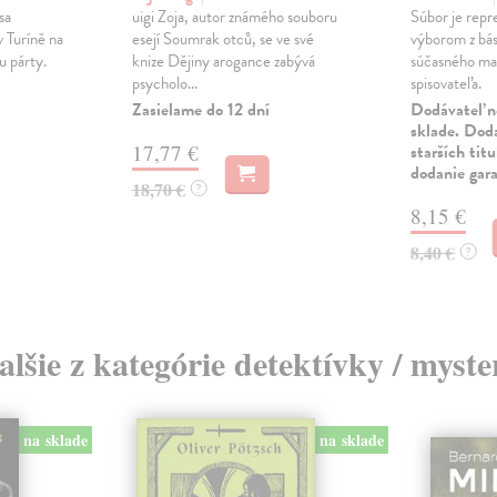
sa
uigi Zoja, autor známého souboru
Súbor je repr
v Turíně na
esejí Soumrak otců, se ve své
výborom z bá
u párty.
knize Dějiny arogance zabývá
súčasného ma
psycholo...
spisovateľa.
Zasielame do 12 dní
Dodávateľ n
sklade. Doda
17,77 €
starších tit
dodanie gar
18,70 €
?
8,15 €
8,40 €
?
alšie z kategórie detektívky / myste
na sklade
na sklade