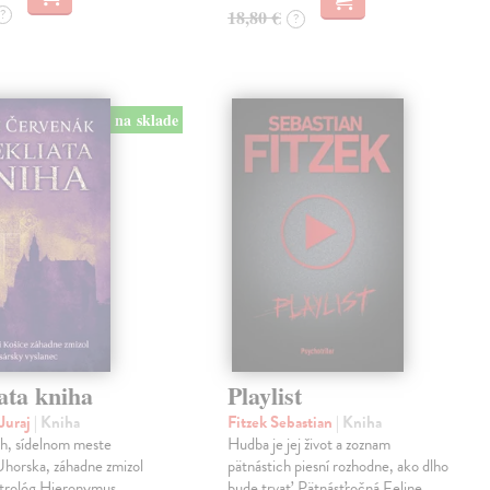
?
18,80 €
?
na sklade
ata kniha
Playlist
Juraj
| Kniha
Fitzek Sebastian
| Kniha
ch, sídelnom meste
Hudba je jej život a zoznam
horska, záhadne zmizol
pätnástich piesní rozhodne, ako dlho
strológ Hieronymus
bude trvať. Pätnásťročná Feline