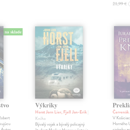
21,99 €
na sklade
stvo
Výkriky
Prekli
Horst Jorn Lier, Fjell Jan-Erik
|
Červenák 
Robert
V Košicia
Kniha
okujúcu
Horného U
Bývalý vojak a bývalý policajný
! Autor
cisársky a
študent Markus Heger vyšetruje