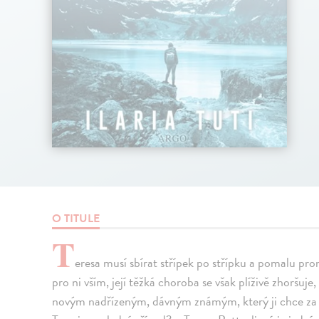
O TITULE
T
eresa musí sbírat střípek po střípku a pomalu pro
pro ni vším, její těžká choroba se však plíživě zhoršuje
novým nadřízeným, dávným známým, který ji chce za 