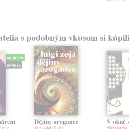
atelia s podobným vkusom si kúpili
na sklade
novinka
suárem
Dějiny arogance
V okně s
 Kniha
Zoja Luigi
| Kniha
Vörös István