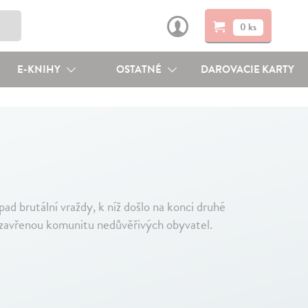
0 ks
E-KNIHY
OSTATNÉ
DAROVACIE KARTY
ad brutální vraždy, k níž došlo na konci druhé
uzavřenou komunitu nedůvěřivých obyvatel.