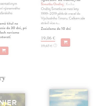
ezentatívnym
Psyc
Šimetka Ondřej
| Kniha
sní významného
čte
Ondřej Šimetka se mezi lety
ďarského
kraj
1999–2019 pětkrát vracel do
imag
Východního Timoru. Celkem zde
strávil více n...
emá titul na
Na 
nie do 30 dní, pri
Zasielame do 10 dní
uloch nevieme
15
antovať.
19,06 €
16,
19,65 €
?
ry