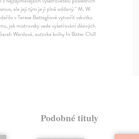
m z nejzajímavějších vyšetřovatelů posledních
asmus, ale její tým je jí plně oddaný.“ M. W.
řilo v Terese Battagliové vytvořit vskutku
u, jak mistrovsky vede vyšetřování děsivých
 Sarah Wardová, autorka knihy In Bitter Chill
Podobné tituly