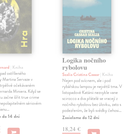
Logika nočního
rybolovu
ernard
| Kniha
pad ostříleného
Scalia Cristina Cassar
| Kniha
ty Martina Servaze v
Nejen pod svícnem, ale i pod
trpělivě očekávaném
rybářskou lampou je největší tma. V
Bernarda Miniera. Když se
listopadové Katánii nezvykle vane
tu začne šířit true crime
scirocco a dva přátelé se vracejí z
 nepolapitelném sériovém
nočního rybolovu bez úlovku, zato s
lianu…
podezřením, že byli svědky čehosi…
e do 14 dní
Zasielame do 12 dní
€
18,24 €