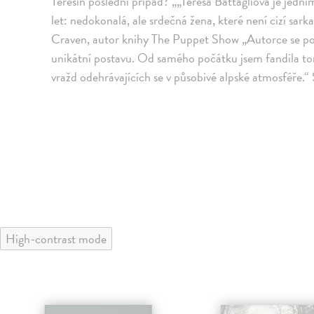
Teresin poslední případ? „„Teresa Battagliová je jední
let: nedokonalá, ale srdečná žena, které není cizí sark
Craven, autor knihy The Puppet Show „Autorce se poda
unikátní postavu. Od samého počátku jsem fandila tom
vražd odehrávajících se v působivé alpské atmosféře.“
High-contrast mode
predaj