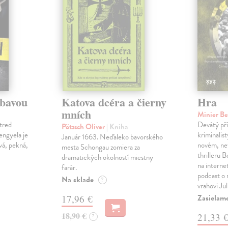
ábavou
Katova dcéra a čierny
Hra
mních
Minier B
tred
Devátý pří
Pötzsch Oliver
| Kniha
Lengyela je
kriminalis
Január 1663. Neďaleko bavorského
vá, pekná,
novém, ne
mesta Schongau zomiera za
thrilleru 
dramatických okolností miestny
na interne
farár.
podcast o
Na sklade
?
vrahovi Ju
Zasielam
17,96 €
18,90 €
21,33 
?