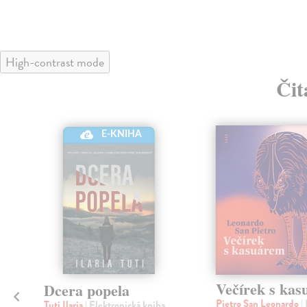
High-contrast mode
Čit
E-KNIHA
Večírek s ka
Dcera popela
Pietro San Leonardo
|
Tuti Ilaria
| Elektronická kniha