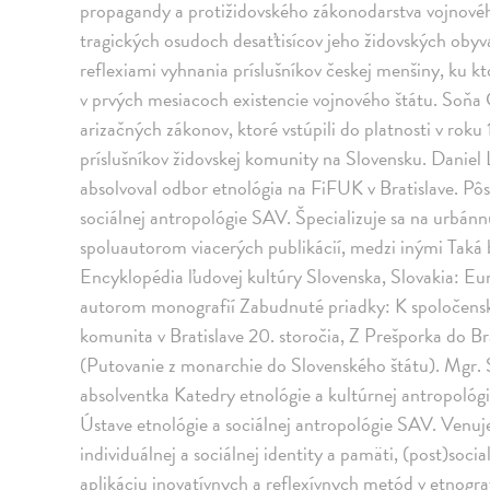
propagandy a protižidovského zákonodarstva vojnového
tragických osudoch desaťtisícov jeho židovských obyv
reflexiami vyhnania príslušníkov českej menšiny, ku
v prvých mesiacoch existencie vojnového štátu. Soňa 
arizačných zákonov, ktoré vstúpili do platnosti v rok
príslušníkov židovskej komunity na Slovensku. Daniel 
absolvoval odbor etnológia na FiFUK v Bratislave. Pô
sociálnej antropológie SAV. Špecializuje sa na urbánn
spoluautorom viacerých publikácií, medzi inými Taká b
Encyklopédia ľudovej kultúry Slovenska, Slovakia: Eu
autorom monografií Zabudnuté priadky: K spoločens
komunita v Bratislave 20. storočia, Z Prešporka do Br
(Putovanie z monarchie do Slovenského štátu). Mgr. 
absolventka Katedry etnológie a kultúrnej antropológ
Ústave etnológie a sociálnej antropológie SAV. Venuje
individuálnej a sociálnej identity a pamäti, (post)socia
aplikáciu inovatívnych a reflexívnych metód v etnogr