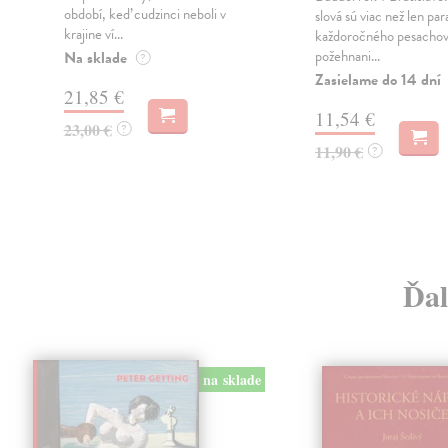
období, keď cudzinci neboli v
slová sú viac než len pa
krajine ví...
každoročného pesacho
požehnani...
Na sklade
?
Zasielame do 14 dní
21,85 €
11,54 €
23,00 €
?
11,90 €
?
Ďal
na sklade