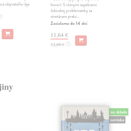
ica obyvateľov žije
týžd
hovorí: S rôznymi aspektami
židovskej problematiky sa
Na 
stretávam prakt...
?
17
Zasielame do 14 dní
17,
11,64 €
12,00 €
?
jiny
na sklade
novinka