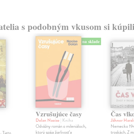
atelia s podobným vkusom si kúpili
na sklade
Vzrušujúce časy
Čas vlk
Dolan Naoise
| Kniha
Jähner Hara
Odvážny román o mileniáloch,
Nemecko 1945
ktorý spája žiarlivosť a
troskách. Z mie
. Tieto