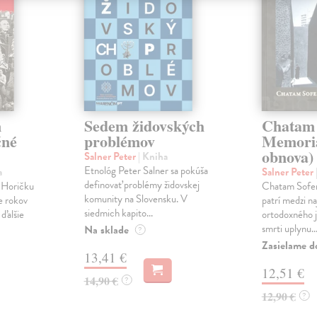
m
Sedem židovských
Chatam 
čné
problémov
Memoriá
obnova)
Salner Peter
| Kniha
Etnológ Peter Salner sa pokúša
a
Salner Peter
definovať problémy židovskej
a Horičku
Chatam Sofer
komunity na Slovensku. V
e rokov
patrí medzi na
siedmich kapito...
ďalšie
ortodoxného 
smrti uplynu..
Na sklade
?
Zasielame d
13,41 €
12,51 €
14,90 €
?
12,90 €
?