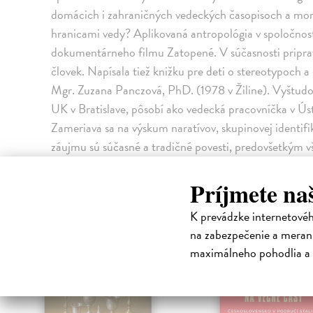
domácich i zahraničných vedeckých časopisoch a mon
hranicami vedy? Aplikovaná antropológia v spoločnost
dokumentárneho filmu Zatopené. V súčasnosti pripra
človek. Napísala tiež knižku pre deti o stereotypoch a
Mgr. Zuzana Panczová, PhD. (1978 v Žiline). Vyštudova
UK v Bratislave, pôsobí ako vedecká pracovníčka v Ús
Zameriava sa na výskum naratívov, skupinovej identif
záujmu sú súčasné a tradičné povesti, predovšetkým v
priebežne publikovala v zahraničných a domácich ved
Konšpiračné teórie: témy, historické kontexty a argu
Príjmete na
High-contrast mode
K prevádzke internetové
na zabezpečenie a merani
maximálneho pohodlia a 
na sklade