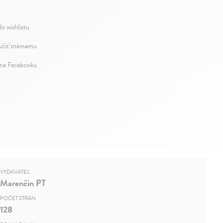
do wishlistu
čiť známemu
 na Facebooku
VYDAVATEĽ
Marenčin PT
POČET STRÁN
128