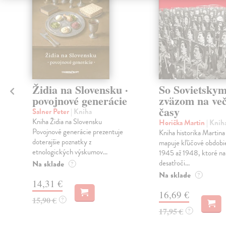
Židia na Slovensku ·
So Sovietsky
povojnové generácie
zväzom na ve
časy
Salner Peter
| Kniha
Kniha Židia na Slovensku
Horička Martin
| Knih
Povojnové generácie prezentuje
Kniha historika Martin
doterajšie poznatky z
mapuje kľúčové obdobi
etnologických výskumov...
1945 až 1948, ktoré na 
desaťroči...
Na sklade
?
Na sklade
?
14,31 €
16,69 €
15,90 €
?
17,95 €
?