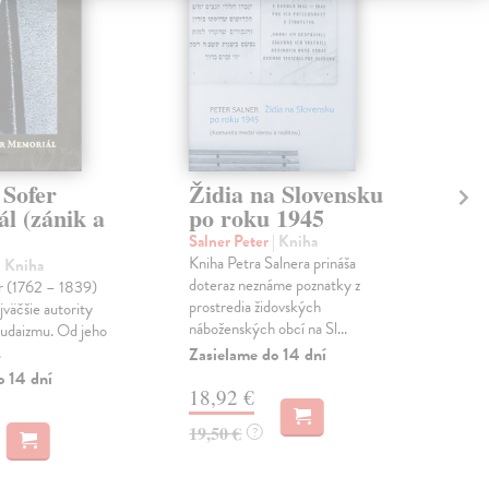
Sofer
Židia na Slovensku
Br
l (zánik a
po roku 1945
ka
Salner Peter
| Kniha
Sal
Kniha Petra Salnera prináša
Auto
| Kniha
doteraz neznáme poznatky z
etno
 (1762 – 1839)
prostredia židovských
pre
jväčšie autority
náboženských obcí na Sl...
živo
judaizmu. Od jeho
.
Zasielame do 14 dní
Na 
o 14 dní
18,92 €
12
19,50 €
12,
?