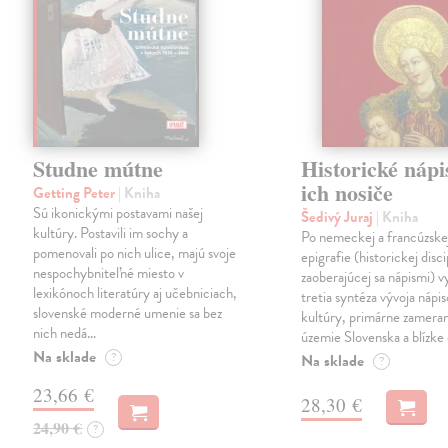
Studne mútne
Historické nápi
ich nosiče
Getting Peter
| Kniha
Sú ikonickými postavami našej
Šedivý Juraj
| Kniha
kultúry. Postavili im sochy a
Po nemeckej a francúzske
pomenovali po nich ulice, majú svoje
epigrafie (historickej disci
nespochybniteľné miesto v
zaoberajúcej sa nápismi) 
lexikónoch literatúry aj učebniciach,
tretia syntéza vývoja nápis
slovenské moderné umenie sa bez
kultúry, primárne zamera
nich nedá…
územie Slovenska a blízke 
Na sklade
?
Na sklade
?
23,66 €
28,30 €
24,90 €
?