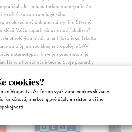
ografiách. Je spolueditorkou monografie Za
i a režisérkou antropologického
vuje celovečerný dokumentárny film Šťastný
 inklúzii Môžu superhrdinovia nosiť okuliare?
la etnológiu a históriu na Filozofickej fakulte
tave etnológie a sociálnej antropológie SAV.
ikácie a stereotypov, hlavným predmetom jej
šak fámy a konšpiračné teórie. Svoje poznatky
eckých časopisoch, najmä však v monografii
mentačné stratégie.
še cookies?
ho kníhkupectva Artforum využívame cookies slúžiace
Podobné tituly
e funkčnosti, marketingové účely a zaistenie vášho
spokojnosti.
na sklade
na sklade