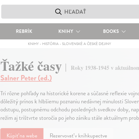
REBRÍK
KNIHY
BOOKS
KNIHY
-
HISTÓRIA
-
SLOVENSKÉ A ČESKÉ DEJINY
Ťažké časy
Roky 1938-1945 v aktuálno
Salner Peter (ed.)
Tri rôzne pohľady na historické korene a súčasné reflexie voj
dôležitý prínos k hlbšiemu poznaniu nedávnej minulosti Slove
odstupu, postupnému odchodu posledných svedkov doby, napr
režim aj trištvrte storočia po jeho zániku stále aktuálnym pr
Kúpiť
na webe
Rezervovať v kníhkupectve