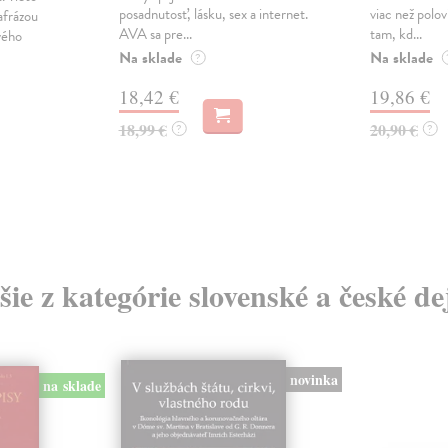
posadnutosť, lásku, sex a internet.
viac než polov
rafrázou
AVA sa pre...
tam, kd...
vého
Na sklade
Na sklade
?
18,42 €
19,86 €
18,99 €
20,90 €
?
?
šie z kategórie slovenské a české de
novinka
na sklade