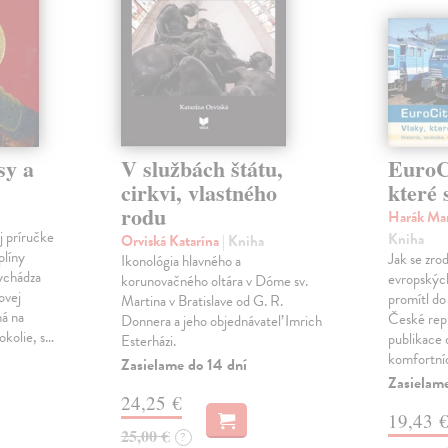
sy a
V službách štátu,
EuroCi
cirkvi, vlastného
které 
rodu
Harák Mar
j príručke
Kniha
Orviská Katarína
| Kniha
plíny
Jak se zrod
Ikonológia hlavného a
vychádza
evropských 
korunovačného oltára v Dóme sv.
ovej
promítl do
Martina v Bratislave od G. R.
ná na
České repu
Donnera a jeho objednávateľ Imrich
okolie, s…
publikace o
Esterházi.
komfortní
Zasielame do 14 dní
Zasielam
24,25 €
19,43 
25,00 €
?