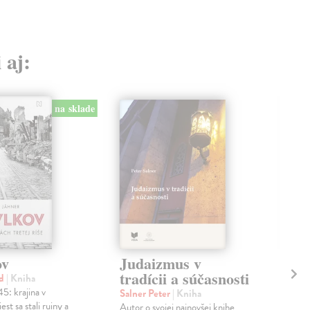
 aj:
na sklade
ov
Judaizmus v
An
tradícii a súčasnosti
ld
| Kniha
Hab
: krajina v
Preč
Salner Peter
| Kniha
st sa stali ruiny a
Odki
Autor o svojej najnovšej knihe