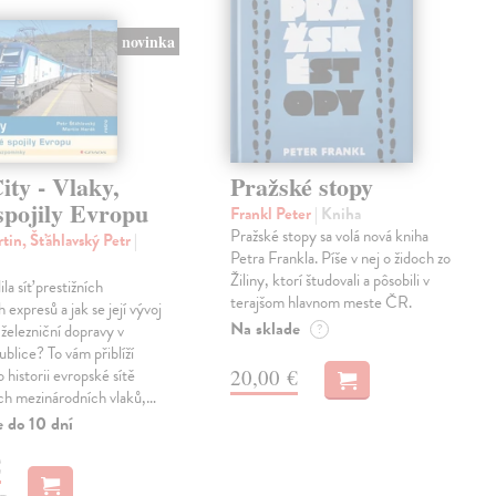
novinka
ty - Vlaky,
Pražské stopy
spojily Evropu
Frankl Peter
| Kniha
Pražské stopy sa volá nová kniha
tin, Šťáhlavský Petr
|
Petra Frankla. Píše v nej o židoch zo
Žiliny, ktorí študovali a pôsobili v
ila síť prestižních
terajšom hlavnom meste ČR.
expresů a jak se její vývoj
Na sklade
 železniční dopravy v
?
blice? To vám přiblíží
20,00 €
 historii evropské sítě
ch mezinárodních vlaků,…
e do 10 dní
€