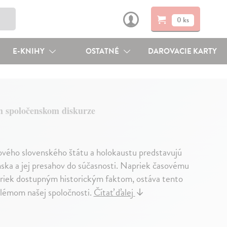
0 ks
E-KNIHY
OSTATNÉ
DAROVACIE KARTY
m spoločenskom diskurze
nového slovenského štátu a holokaustu predstavujú
nska a jej presahov do súčasnosti. Napriek časovému
iek dostupným historickým faktom, ostáva tento
oblémom našej spoločnosti.
Čítať ďalej
↓