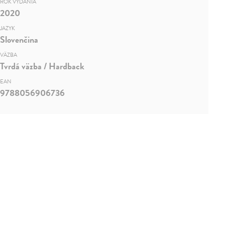
ROK VYDANIA
2020
JAZYK
Slovenčina
VÄZBA
Tvrdá väzba / Hardback
EAN
9788056906736