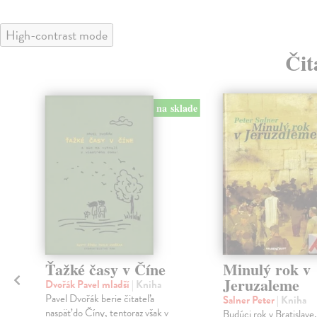
High-contrast mode
Čit
klade
na sklade
Ťažké časy v Číne
Minulý rok v
Jeruzaleme
Dvořák Pavel mladší
| Kniha
Pavel Dvořák berie čitateľa
Salner Peter
| Kniha
naspäť do Číny, tentoraz však v
Budúci rok v Bratislave..