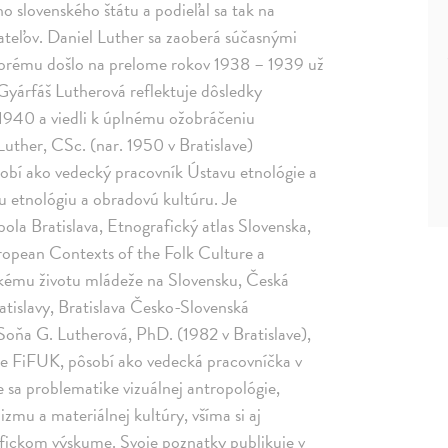
 slovenského štátu a podieľal sa tak na
ateľov. Daniel Luther sa zaoberá súčasnými
 ktorému došlo na prelome rokov 1938 – 1939 už
Gyárfáš Lutherová reflektuje dôsledky
u 1940 a viedli k úplnému ožobráčeniu
Luther, CSc. (nar. 1950 v Bratislave)
sobí ako vedecký pracovník Ústavu etnológie a
u etnológiu a obradovú kultúru. Je
ola Bratislava, Etnografický atlas Slovenska,
ropean Contexts of the Folk Culture a
kému životu mládeže na Slovensku, Česká
atislavy, Bratislava Česko-Slovenská
Soňa G. Lutherová, PhD. (1982 v Bratislave),
ie FiFUK, pôsobí ako vedecká pracovníčka v
 sa problematike vizuálnej antropológie,
lizmu a materiálnej kultúry, všíma si aj
afickom výskume. Svoje poznatky publikuje v