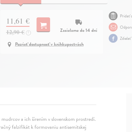
Pridať 
11,61 €
Odporu
Zasielame do 14 dní
12,90 €
?
Zdielať
Pozrieť dostupnosť v kníhkupectvách
mudrcov a ich šírením v slovenskom prostredí.
račný falzifikát k formovaniu antisemitskej