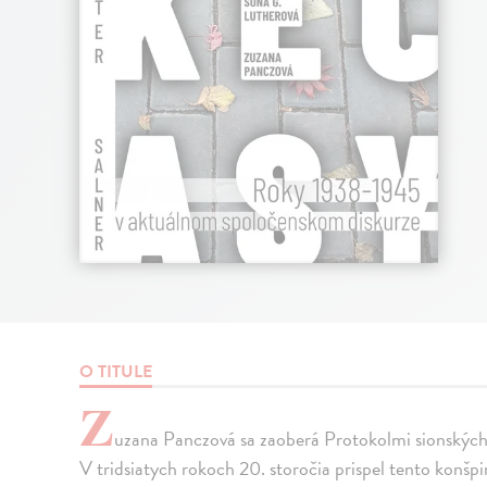
O TITULE
Z
uzana Panczová sa zaoberá Protokolmi sionských 
V tridsiatych rokoch 20. storočia prispel tento konšpi