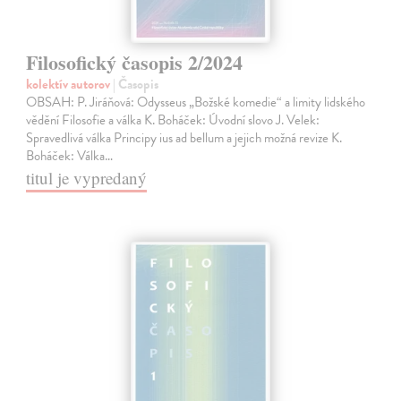
Filosofický časopis 2/2024
kolektív autorov
| Časopis
OBSAH: P. Jiráňová: Odysseus „Božské komedie“ a limity lidského
vědění Filosofie a válka K. Boháček: Úvodní slovo J. Velek:
Spravedlivá válka Principy ius ad bellum a jejich možná revize K.
Boháček: Válka…
titul je vypredaný