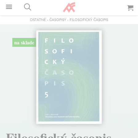
OSTATNÉ
-
ČASOPISY
-
FILOSOFICKÝ ČASOPIS
na sklade
Filosofický časopis