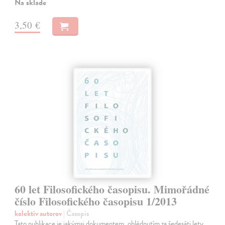
Na sklade
3,50 €
60 let Filosofického časopisu. Mimořádné
číslo Filosofického časopisu 1/2013
kolektív autorov
| Časopis
Tato publikace je jakýmsi dokumentem, ohlédnutím za šedesáti lety