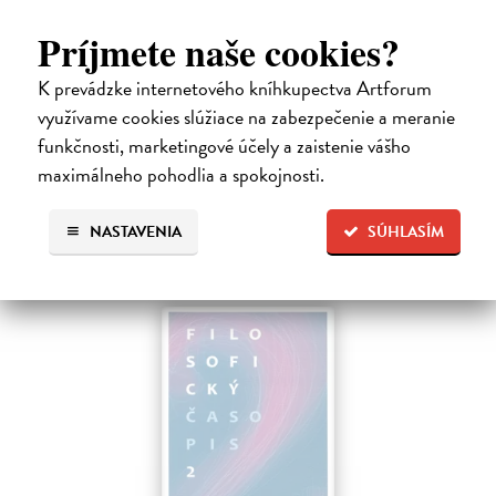
Filosofický časopis 3/2024
Príjmete naše cookies?
kolektív autorov
| Časopis
OBSAH: Z. Parusniková: Jak správně filosofovat. K pojetí pravé
K prevádzke internetového kníhkupectva Artforum
filosofie u Davida Huma A. Démuth: O hneve, alebo čo ponúka
Heideggerova filozofia afektivity G. Vičanová, P. Vaškovic:
využívame cookies slúžiace na zabezpečenie a meranie
Environmentální úzkost…
funkčnosti, marketingové účely a zaistenie vášho
Na sklade
maximálneho pohodlia a spokojnosti.
4,60 €
NASTAVENIA
SÚHLASÍM