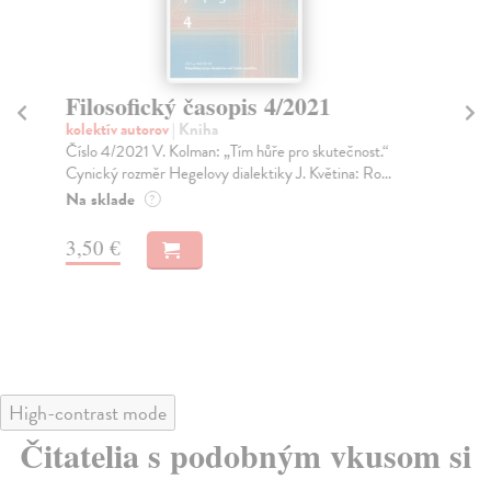
Filosofický časopis 4/2021
Fi
kolektív autorov
| Kniha
kol
Číslo 4/2021 V. Kolman: „Tím hůře pro skutečnost.“
Obs
Cynický rozměr Hegelovy dialektiky J. Květina: Ro...
Sók
Na sklade
Na
?
3,50 €
3,
High-contrast mode
Čitatelia s podobným vkusom si