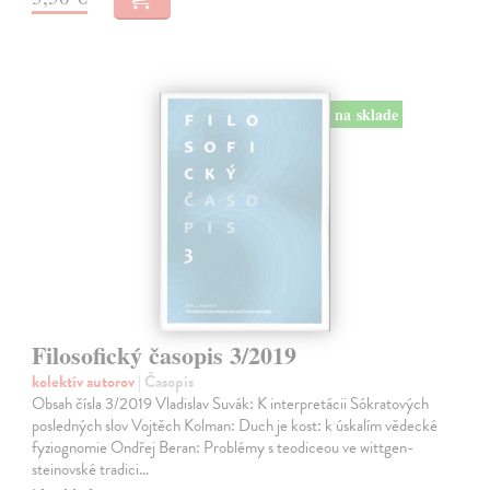
na sklade
Filosofický časopis 3/2019
kolektív autorov
| Časopis
Obsah čísla 3/2019 Vladislav Suvák: K interpretácii Sókratových
posledných slov Vojtěch Kolman: Duch je kost: k úskalím vědecké
fyziognomie Ondřej Beran: Problémy s teodiceou ve wittgen­
steinovské tradici…