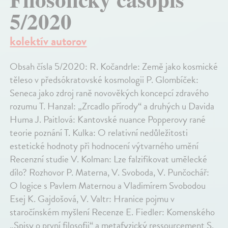
5/2020
kolektív autorov
Obsah čísla 5/2020: R. Kočandrle: Země jako kosmické
těleso v předsókratovské kosmologii P. Glombíček:
Seneca jako zdroj raně novověkých koncepcí zdravého
rozumu T. Hanzal: „Zrcadlo přírody“ a druhých u Davida
Huma J. Paitlová: Kantovské nuance Popperovy rané
teorie poznání T. Kulka: O relativní nedůležitosti
estetické hodnoty při hodnocení výtvarného umění
Recenzní studie V. Kolman: Lze falzifikovat umělecké
dílo? Rozhovor P. Materna, V. Svoboda, V. Punčochář:
O logice s Pavlem Maternou a Vladimírem Svobodou
Esej K. Gajdošová, V. Valtr: Hranice pojmu v
staročínském myšlení Recenze E. Fiedler: Komenského
„Spisy o první filosofii“ a metafyzický ressourcement S.