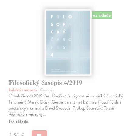
na sklade
Filosofický časopis 4/2019
kolektív autorov
| Časopis
Obsah čísla 4/2019 Petr Dvořák: Je vágnost sémantický či ontický
fenomén? Marek Otisk: Gerbert a aritmetika: mezi filosofií čísla a
počtářským uměním David Svoboda, Prokop Sousedík: Tomáš
Akvinský a vědecký…
Na sklade
3,50 €