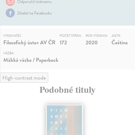
Odporučiť známemu
Zdielať na Facebooku
VYDAVATEĽ
POČET STRÁN
ROK VYDANIA
JAZYK
Filosofický ústav AV ČR
172
2020
Čeština
VÄZBA
Mäkká väzba / Paperback
High-contrast mode
Podobné tituly