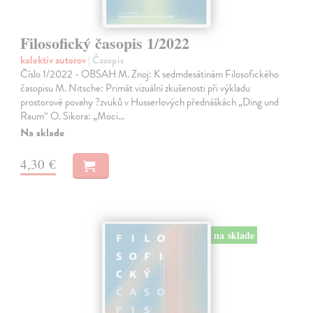
Filosofický časopis 1/2022
kolektív autorov
| Časopis
Číslo 1/2022 - OBSAH M. Znoj: K sedmdesátinám Filosofického
časopisu M. Nitsche: Primát vizuální zkušenosti při výkladu
prostorové povahy ?zvuků v Husserlových přednáškách „Ding und
Raum“ O. Sikora: „Moci…
Na sklade
4,30 €
na sklade