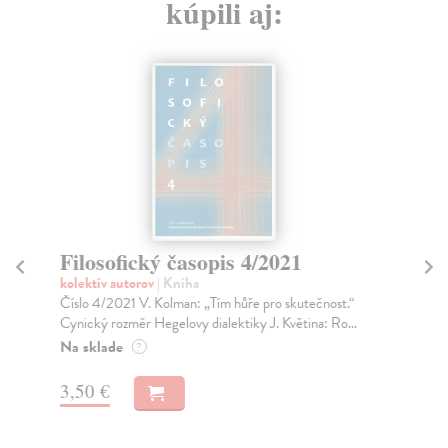
kúpili aj:
Filosofický časopis 4/2021
Fi
kolektív autorov
| Kniha
kol
Číslo 4/2021 V. Kolman: „Tím hůře pro skutečnost.“
Obs
Cynický rozměr Hegelovy dialektiky J. Květina: Ro...
Sók
Na sklade
Na
?
3,50 €
3,