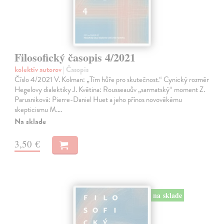
Filosofický časopis 4/2021
kolektív autorov
| Časopis
Číslo 4/2021 V. Kolman: „Tím hůře pro skutečnost.“ Cynický rozměr
Hegelovy dialektiky J. Květina: Rousseauův „sarmatský“ moment Z.
Parusniková: Pierre-Daniel Huet a jeho přínos novověkému
skepticismu M.…
Na sklade
3,50 €
na sklade