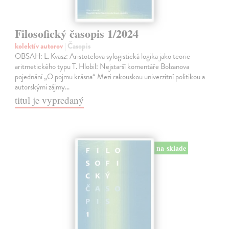
Filosofický časopis 1/2024
kolektív autorov
| Časopis
OBSAH: L. Kvasz: Aristotelova sylogistická logika jako teorie
aritmetického typu T. Hlobil: Nejstarší komentáře Bolzanova
pojednání „O pojmu krásna“ Mezi rakouskou univerzitní politikou a
autorskými zájmy…
titul je vypredaný
na sklade