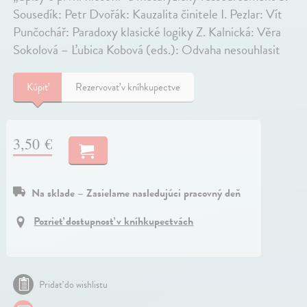
Sousedík: Petr Dvořák: Kauzalita činitele I. Pezlar: Vít
Punčochář: Paradoxy klasické logiky Z. Kalnická: Věra
Sokolová – Ľubica Kobová (eds.): Odvaha nesouhlasit
Kúpiť
Rezervovať v kníhkupectve
3,50 €
Na sklade – Zasielame nasledujúci pracovný deň
Pozrieť dostupnosť v kníhkupectvách
Pridať do wishlistu