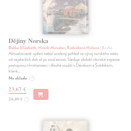
Dějiny Norska
Bakke Elisabeth, Hroch Miroslav, Kadečková Helena
| Kniha
Aktualizované vydání nabízí ucelený pohled na vývoj norského státu
od nejstarších dob až po současnost. Sleduje období vikinské expanze
postupnou christianizaci i dlouhé soužití s Dánskem a Švédskem,
které…
Na sklade
?
23,67 €
24,40 €
?