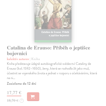
Catalina de Erauso: Příběh o jeptišce
bojovnici
kolektív autorov
| Kniha
Kniha představuje údajně autobiografické svědectví Cataliny de
Erauso (kol. 1592–1650), ženy, která se rozhodla žít jako muž,
účastnit se vojenského života a jednat v rozporu s očekáváními, která
na ni…
Zasielame do 12 dní
17,77 €
18,70 €
?