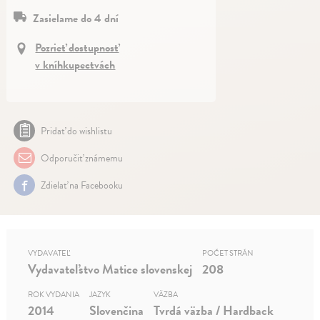
Zasielame do 4 dní
Pozrieť dostupnosť
v kníhkupectvách
Pridať do wishlistu
Odporučiť známemu
Zdielať na Facebooku
VYDAVATEĽ
POČET STRÁN
Vydavateľstvo Matice slovenskej
208
ROK VYDANIA
JAZYK
VÄZBA
2014
Slovenčina
Tvrdá väzba / Hardback