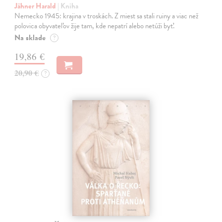
Jähner Harald
| Kniha
Nemecko 1945: krajina v troskách. Z miest sa stali ruiny a viac než
polovica obyvateľov žije tam, kde nepatrí alebo netúži byť.
Na sklade
?
19,86 €
20,90 €
?