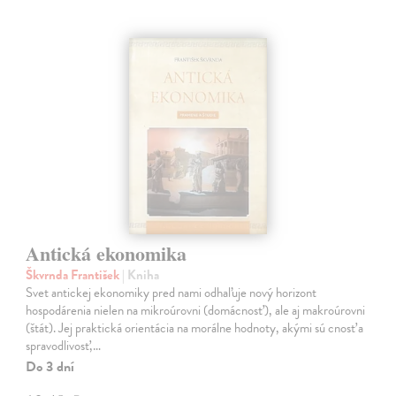
Antická ekonomika
Škvrnda František
| Kniha
Svet antickej ekonomiky pred nami odhaľuje nový horizont
hospodárenia nielen na mikroúrovni (domácnosť), ale aj makroúrovni
(štát). Jej praktická orientácia na morálne hodnoty, akými sú cnosť a
spravodlivosť,…
Do 3 dní