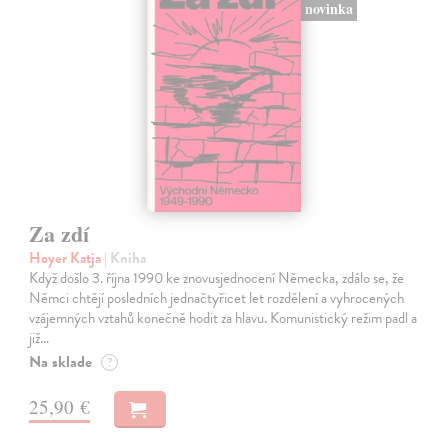
novinka
Za zdí
Hoyer Katja
| Kniha
Když došlo 3. října 1990 ke znovusjednocení Německa, zdálo se, že
Němci chtějí posledních jednačtyřicet let rozdělení a vyhrocených
vzájemných vztahů konečně hodit za hlavu. Komunistický režim padl a
již…
Na sklade
?
25,90 €