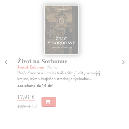
Život na Sorbonne
M
z
Jančok Ľubomír
| Kniha
Prečo francúzski intelektuáli kritizujú elity vo svojej
Mo
krajine, kým v krajinách strednej a východne...
Tis
Uho
Zasielame do 14 dní
Pr
17,91 €
dn
19,90 €
?
16
19