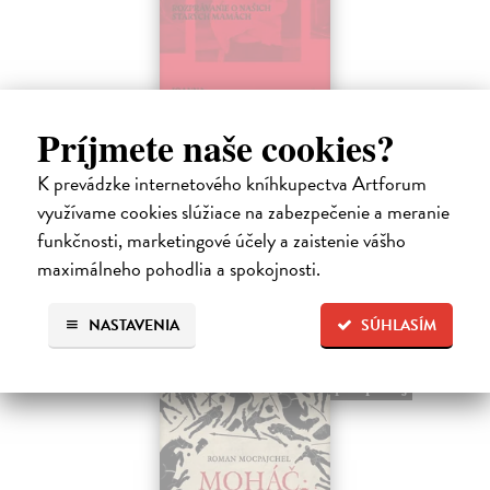
Sedliačky
Príjmete naše cookies?
Kuciel-Frydryszak Joanna
| Kniha
K prevádzke internetového kníhkupectva Artforum
„Neplač, dieťa moje. Každá žena je otrokyňa, tak ani ty nebudeš
vyvolená,“ hovorí babka svojej mladej vnučke.
využívame cookies slúžiace na zabezpečenie a meranie
Na sklade
?
funkčnosti, marketingové účely a zaistenie vášho
maximálneho pohodlia a spokojnosti.
23,66 €
24,90 €
?
NASTAVENIA
SÚHLASÍM
predpredaj