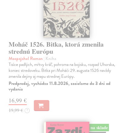
Moháč 1526. Bitka, ktorá zmenila
strednú Európu
Mocpajchel Roman
| Kniha
Tisíce padlých, mŕtvy kráľ, pohroma na bojisku, rozpad Uhorska,
koniec stredoveku. Bitka pri Moháči 29. augusta 1526 navždy
zmenila dejiny aj mapu strednej Európy.
Predpredaj, vychádza 11.8.2026, zasielame do 3 dní od
vydania
16,99 €
19,99 €
?
na sklade