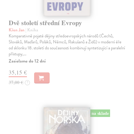
Dvě století střední Evropy
Křen Jan
| Kniha
Komparativně pojaté dějiny středoevropských národů (Čechů,
Slováků, Maďarů, Poláků, Němců, Rakušanů a Židů) v moderní éře
od sklonku 18. století do současnosti kombinují syntetizující a paralelní
přístupy,…
Zasielame do 12 dní
35,15 €
37,00 €
?
na sklade