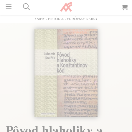
KNIHY
-
HISTÓRIA
-
EURÓPSKE DEJINY
Pôvod hlaholiky a