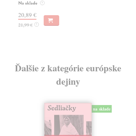
Fun
Na sklade
?
tot
poli
20,89 €
21,99 €
?
14
Ďalšie z kategórie európske
dejiny
na sklade