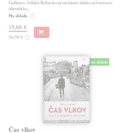
Fadlánem. Volžské Bulharsko se nacházelo daleko za hranicemi
islámského…
Na sklade
?
15,68 €
16,50 €
?
na sklade
Čas vlkov