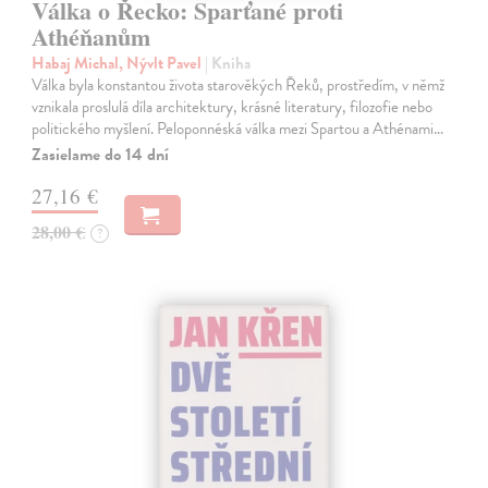
Válka o Řecko: Sparťané proti
Athéňanům
Habaj Michal, Nývlt Pavel
| Kniha
Válka byla konstantou života starověkých Řeků, prostředím, v němž
vznikala proslulá díla architektury, krásné literatury, filozofie nebo
politického myšlení. Peloponnéská válka mezi Spartou a Athénami…
Zasielame do 14 dní
27,16 €
28,00 €
?