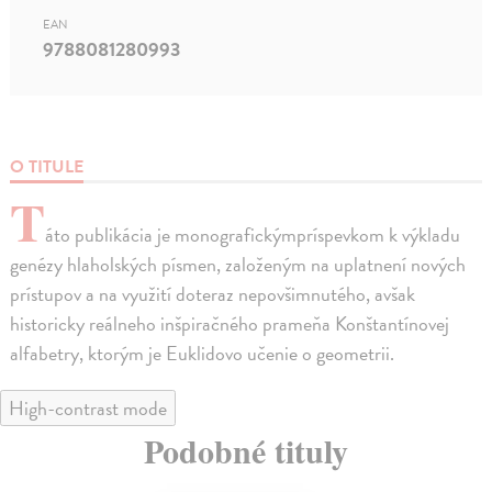
EAN
9788081280993
O TITULE
T
áto publikácia je monografickýmpríspevkom k výkladu
genézy hlaholských písmen, založeným na uplatnení nových
prístupov a na využití doteraz nepovšimnutého, avšak
historicky reálneho inšpiračného prameňa Konštantínovej
alfabetry, ktorým je Euklidovo učenie o geometrii.
High-contrast mode
Podobné tituly