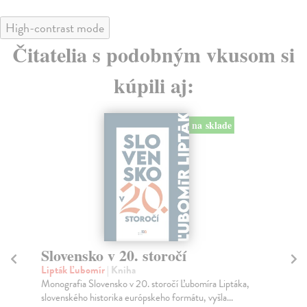
High-contrast mode
Čitatelia s podobným vkusom si
kúpili aj:
na sklade
Slovensko v 20. storočí
Lipták Ľubomír
| Kniha
Pô
Monografia Slovensko v 20. storočí Ľubomíra Liptáka,
Ar
slovenského historika európskeho formátu, vyšla...