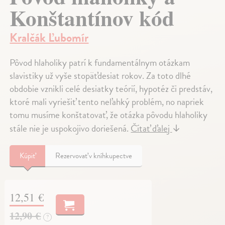
Konštantínov kód
Kralčák Ľubomír
Pôvod hlaholiky patrí k fundamentálnym otázkam
slavistiky už vyše stopäťdesiat rokov. Za toto dlhé
obdobie vznikli celé desiatky teórií, hypotéz či predstáv,
ktoré mali vyriešiť tento neľahký problém, no napriek
tomu musíme konštatovať, že otázka pôvodu hlaholiky
stále nie je uspokojivo doriešená.
Čítať ďalej
↓
Kúpiť
Rezervovať v kníhkupectve
12,51 €
12,90 €
?