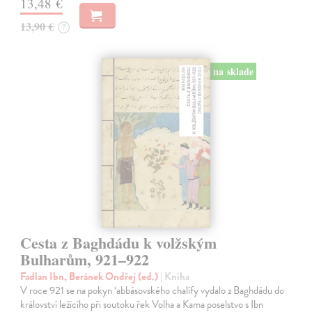
13,48 €
13,90 €
?
na sklade
Cesta z Baghdádu k volžským
Bulharům, 921–922
Fadlan Ibn, Beránek Ondřej (ed.)
| Kniha
V roce 921 se na pokyn ‘abbásovského chalífy vydalo z Baghdádu do
království ležícího při soutoku řek Volha a Kama poselstvo s Ibn