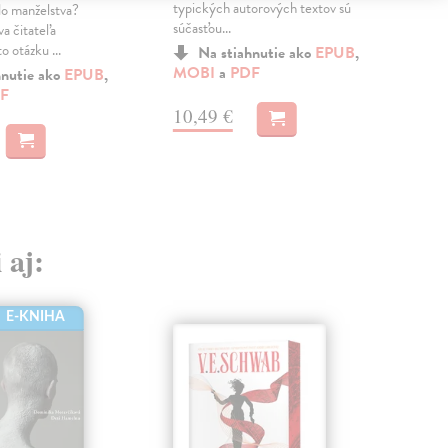
typických autorových textov sú
pric
do manželstva?
súčasťou...
hist
a čitateľa
 otázku ...
Na stiahnutie ako
EPUB
,
MOBI
a
PDF
a
M
hnutie ako
EPUB
,
F
10,49 €
15
 aj:
E-KNIHA