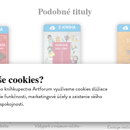
Podobné tituly
E-KNIHA
HA
še cookies?
ho kníhkupectva Artforum využívame cookies slúžiace
rol
Kórejské halušky
Mesačný
e funkčnosti, marketingové účely a zaistenie vášho
zviazal 
Sakmárová Dominika
|
spokojnosti.
čínsky
Elektronická kniha
čkohlavým
Voľné pokračovanie titulu Mačací
Hidvéghyová
 za tajmi
kožuch a ťava pri Čínskom múre.
Elektronická
etíte
Vždypark a múzeum ničoho -
Existuje nieč