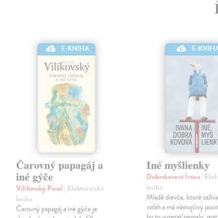
E-KNIHA
E-KNIH
Čarovný papagáj a
Iné myšlienky
iné gýče
Dobrakovová Ivana
| Ele
kniha
Vilikovský Pavel
| Elektronická
Mladé dievča, ktoré zažíva
kniha
vzťah a má nástojčivý pocit
Čarovný papagáj a iné gýče je
by to vyzerať nemalo, mat