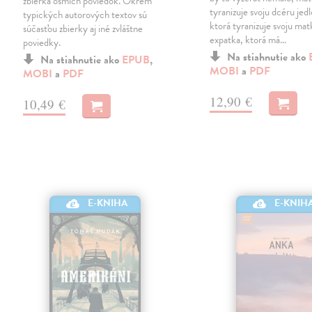
zbierka ôsmich poviedok. Okrem
tyranizuje svoju dcéru jed
typických autorových textov sú
ktorá tyranizuje svoju mat
súčasťou zbierky aj iné zvláštne
expatka, ktorá má…
poviedky.
Na stiahnutie ako
Na stiahnutie ako
EPUB
,
MOBI
a
PDF
MOBI
a
PDF
12,90 €
10,49 €
E-KNIHA
E-KNIH