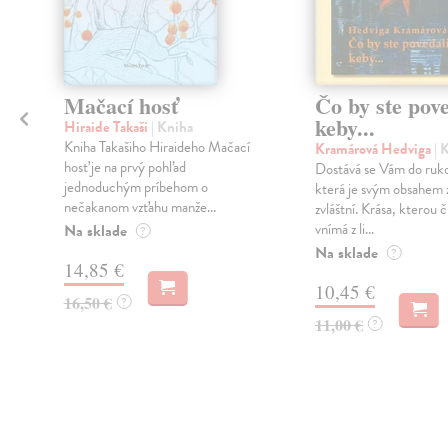
Mačací hosť
Čo by ste pove
keby...
Hiraide Takaši
| Kniha
Kniha Takašiho Hiraideho Mačací
Kramárová Hedviga
| 
hosť je na prvý pohľad
Dostává se Vám do ruko
jednoduchým príbehom o
která je svým obsahem 
nečakanom vzťahu manže...
zvláštní. Krása, kterou 
vnímá z li...
Na sklade
?
Na sklade
?
14,85 €
10,45 €
16,50 €
?
11,00 €
?