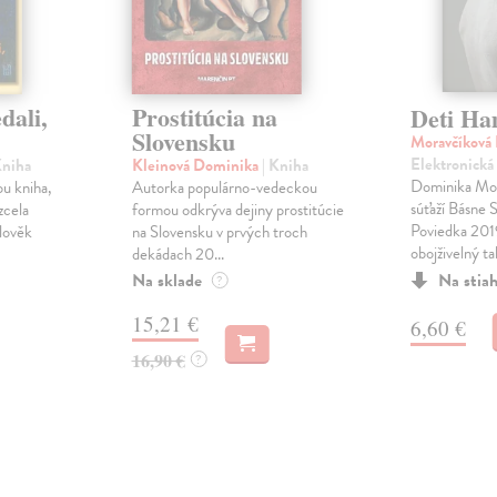
dali,
Prostitúcia na
Deti Ha
Slovensku
Moravčíková
Elektronická
Kniha
Kleinová Dominika
| Kniha
Dominika Mor
u kniha,
Autorka populárno-vedeckou
súťaží Básne
zcela
formou odkrýva dejiny prostitúcie
Poviedka 2019
člověk
na Slovensku v prvých troch
obojživelný tal
dekádach 20...
Na sklade
Na stia
?
15,21 €
6,60 €
16,90 €
?