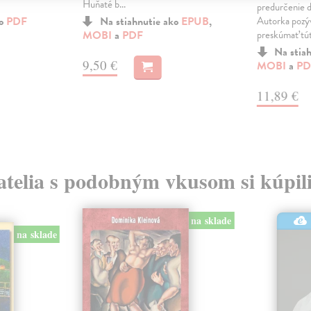
Huňaté b...
predurčenie 
ko
PDF
Na stiahnutie ako
EPUB
,
Autorka pozýv
MOBI
a
PDF
preskúmať túto
Na stia
9,50 €
MOBI
a
PD
11,89 €
atelia s podobným vkusom si kúpili
na sklade
na sklade