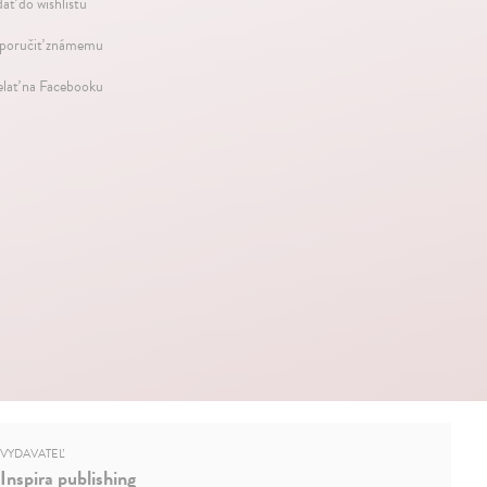
dať do wishlistu
oručiť známemu
elať na Facebooku
VYDAVATEĽ
Inspira publishing