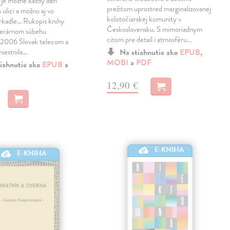
 je možné každý deň
prežitom uprostred marginalizovanej
 ulici a možno aj vo
kolotočiarskej komunity v
rkadle... Rukopis knihy
Československu. S mimoriadnym
literárnom súbehu
citom pre detail i atmosféru…
06 Slovak telecom a
miestnila…
Na stiahnutie ako
EPUB
,
MOBI
a
PDF
iahnutie ako
EPUB
a
12,90 €
E-KNIHA
E-KNIHA