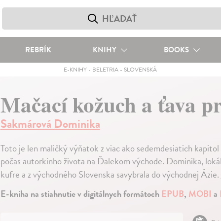
REBRÍK
KNIHY
BOOKS
E-KNIHY
-
BELETRIA
-
SLOVENSKÁ
Mačací kožuch a ťava p
Sakmárová Dominika
Toto je len maličký výňatok z viac ako sedemdesiatich kapitol
počas autorkinho života na Ďalekom východe. Dominika, lokálp
kufre a z východného Slovenska savybrala do východnej Ázie.
E-kniha na stiahnutie v digitálnych formátoch
EPUB
,
MOBI
a