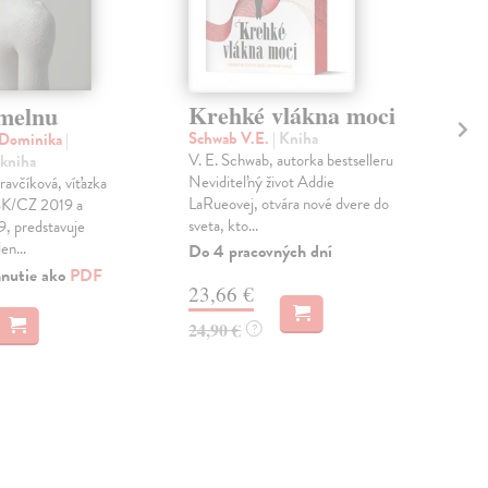
Krehké vlákna moci
melnu
Ma
Schwab V.E.
| Kniha
 Dominika
|
Sak
V. E. Schwab, autorka bestselleru
 kniha
Ele
Neviditeľný život Addie
avčíková, víťazka
Vyp
LaRueovej, otvára nové dvere do
 SK/CZ 2019 a
orlo
sveta, kto...
, predstavuje
Ďal
en...
spol
Do 4 pracovných dní
hnutie ako
PDF
23,66 €
15
24,90 €
?