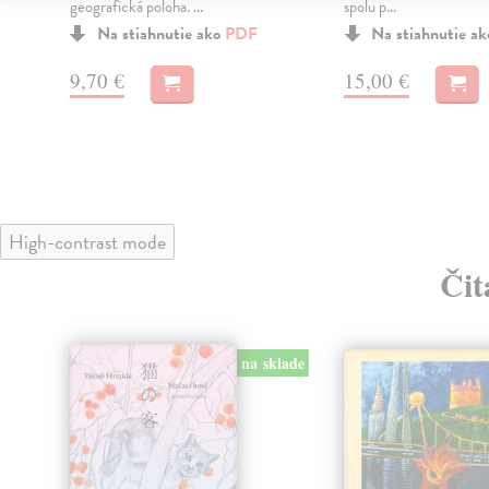
geografická poloha. ...
spolu p...
.
Na stiahnutie ako
PDF
Na stiahnutie a
9,70 €
15,00 €
High-contrast mode
Čit
na sklade