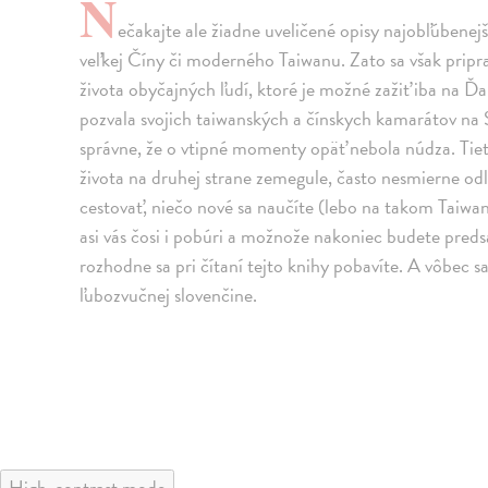
N
ečakajte ale žiadne uveličené opisy najobľúbenejš
veľkej Číny či moderného Taiwanu. Zato sa však pripr
života obyčajných ľudí, ktoré je možné zažiť iba na
pozvala svojich taiwanských a čínskych kamarátov na
správne, že o vtipné momenty opäť nebola núdza. Ti
života na druhej strane zemegule, často nesmierne o
cestovať, niečo nové sa naučíte (lebo na takom Taiwan
asi vás čosi i pobúri a možnože nakoniec budete preds
rozhodne sa pri čítaní tejto knihy pobavíte. A vôbec s
ľubozvučnej slovenčine.
High-contrast mode