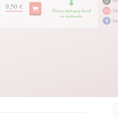
Pri
9,50 €
Titul je dostupný ihneď
Odp
na stiahnutie
Zdi