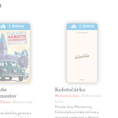
a
E-KNIHA
E-KNIHA
tie
Kolotočárka
nautov
Wernerová Jana
| Elektronická
kniha
 Viliam
| Elektronická
Novela Jany Wernerovej
Kolotočárka prináša intímne a
eviditeľnej generácii
otvorené svedectvo o detstve