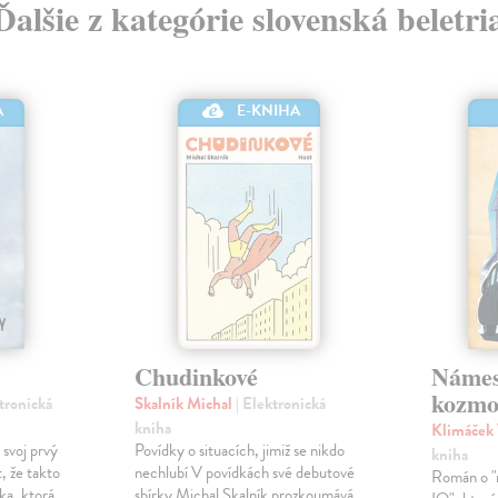
Ďalšie z kategórie slovenská beletri
A
E-KNIHA
Chudinkové
Námes
kozmo
ktronická
Skalník Michal
| Elektronická
kniha
Klimáček
 svoj prvý
Povídky o situacích, jimiž se nikdo
kniha
, že takto
nechlubí V povídkách své debutové
Román o "n
ka, ktorá
sbírky Michal Skalník prozkoumává