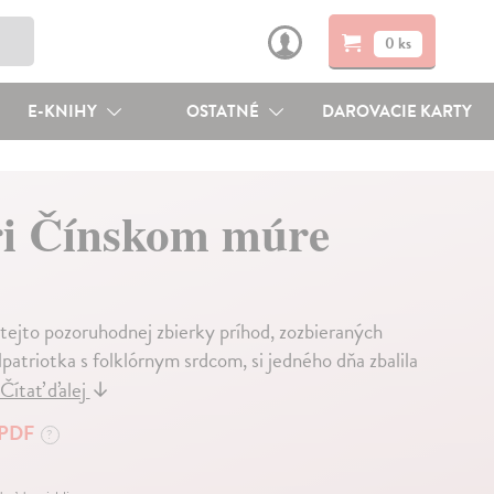
0 ks
E-KNIHY
OSTATNÉ
DAROVACIE KARTY
ri Čínskom múre
 tejto pozoruhodnej zbierky príhod, zozbieraných
atriotka s folklórnym srdcom, si jedného dňa zbalila
Čítať ďalej
↓
PDF
?