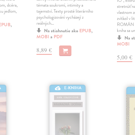
IO", ktorú
lom, dcéra,
témata soukromí, intimity a
stretnúť na
ku jedlom,
tajemství. Texty prosté literárního
vlastnom z
psychologizování vycházejí z
zvíťazil v 
reálných…
EPUB
,
ROMÁN 20
Na stiahnutie ako
EPUB
,
kniha sa u
MOBI
a
PDF
Na st
MOBI
8,89 €
5,00 €
E-KNIHA
A