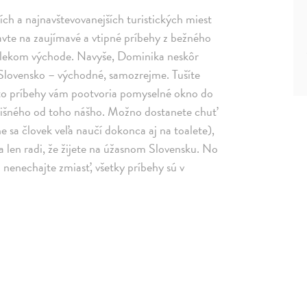
ích a najnavštevovanejších turistických miest
avte na zaujímavé a vtipné príbehy z bežného
 Ďalekom východe. Navyše, Dominika neskôr
 Slovensko – východné, samozrejme. Tušíte
eto príbehy vám pootvoria pomyselné okno do
dlišného od toho nášho. Možno dostanete chuť
e sa človek veľa naučí dokonca aj na toalete),
a len radi, že žijete na úžasnom Slovensku. No
a nenechajte zmiasť, všetky príbehy sú v