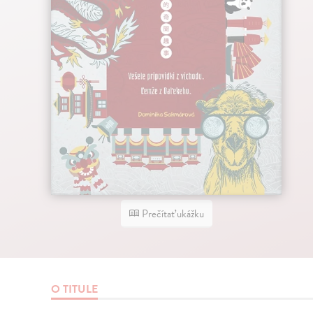
Prečítať ukážku
O TITULE