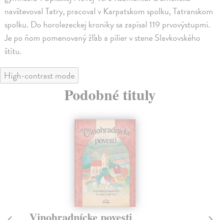
navštevoval Tatry, pracoval v Karpatskom spolku, Tatranskom
spolku. Do horolezeckej kroniky sa zapísal 119 prvovýstupmi.
Je po ňom pomenovaný žľab a pilier v stene Slavkovského
štítu.
High-contrast mode
Podobné tituly
Vinohradnícke povesti
Na