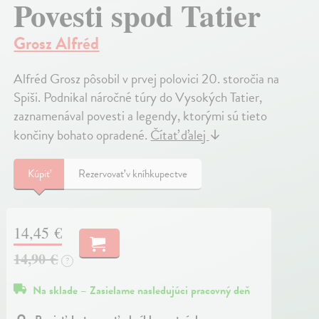
Povesti spod Tatier
Grosz Alfréd
Alfréd Grosz pôsobil v prvej polovici 20. storočia na
Spiši. Podnikal náročné túry do Vysokých Tatier,
zaznamenával povesti a legendy, ktorými sú tieto
končiny bohato opradené.
Čítať ďalej
↓
Kúpiť
Rezervovať v kníhkupectve
14,45 €
14,90 €
?
Na sklade – Zasielame nasledujúci pracovný deň