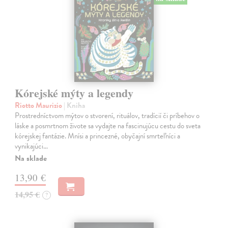
Kórejské mýty a legendy
Riotto Maurizio
| Kniha
Prostredníctvom mýtov o stvorení, rituálov, tradícií či príbehov o
láske a posmrtnom živote sa vydajte na fascinujúcu cestu do sveta
kórejskej fantázie. Mnísi a princezné, obyčajní smrteľníci a
vynikajúci…
Na sklade
13,90 €
14,95 €
?