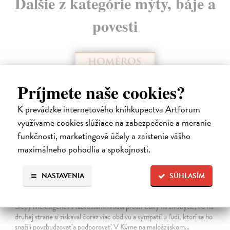
Ďalšie z kategórie mýty, báje a
povesti
Príjmete naše cookies?
K prevádzke internetového kníhkupectva Artforum
využívame cookies slúžiace na zabezpečenie a meranie
funkčnosti, marketingové účely a zaistenie vášho
maximálneho pohodlia a spokojnosti.
NASTAVENIA
SÚHLASÍM
Odysseia XIII-XXIV
Homéros
| Kniha
Slepý Melésigenés s ťažkosťami hľadal prostriedky na živobytie, no na
druhej strane si získaval čoraz viac obdivu a sympatií u ľudí, ktorí sa ho
snažili povzbudzovať a podporovať. V Kýme na maloázijskom…