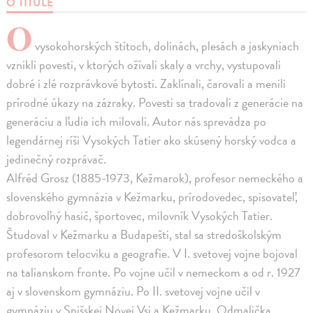
O TITULE
O
vysokohorských štítoch, dolinách, plesách a jaskyniach
vznikli povesti, v ktorých ožívali skaly a vrchy, vystupovali
dobré i zlé rozprávkové bytosti. Zaklínali, čarovali a menili
prírodné úkazy na zázraky. Povesti sa tradovali z generácie na
generáciu a ľudia ich milovali. Autor nás sprevádza po
legendárnej ríši Vysokých Tatier ako skúsený horský vodca a
jedinečný rozprávač.
Alfréd Grosz (1885-1973, Kežmarok), profesor nemeckého a
slovenského gymnázia v Kežmarku, prírodovedec, spisovateľ,
dobrovoľný hasič, športovec, milovník Vysokých Tatier.
Študoval v Kežmarku a Budapešti, stal sa stredoškolským
profesorom telocviku a geografie. V I. svetovej vojne bojoval
na talianskom fronte. Po vojne učil v nemeckom a od r. 1927
aj v slovenskom gymnáziu. Po II. svetovej vojne učil v
gymnáziu v Spišskej Novej Vsi a Kežmarku. Odmalička