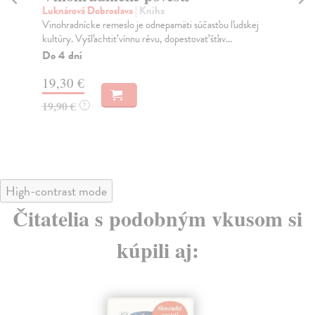
Luknárová Dobroslava
| Kniha
Tat
Vinohradnícke remeslo je odnepamäti súčasťou ľudskej
Naj
kultúry. Vyšľachtiť vínnu révu, dopestovať šťav...
čit
Do 4 dní
Na
19,30 €
13
19,90 €
13
?
High-contrast mode
Čitatelia s podobným vkusom si
kúpili aj: