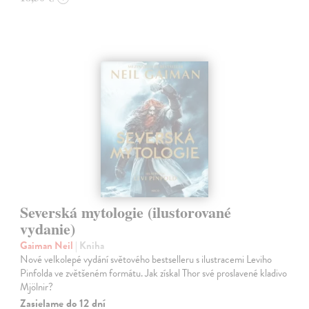
Severská mytologie (ilustorované
vydanie)
Gaiman Neil
| Kniha
Nové velkolepé vydání světového bestselleru s ilustracemi Leviho
Pinfolda ve zvětšeném formátu. Jak získal Thor své proslavené kladivo
Mjölnir?
Zasielame do 12 dní