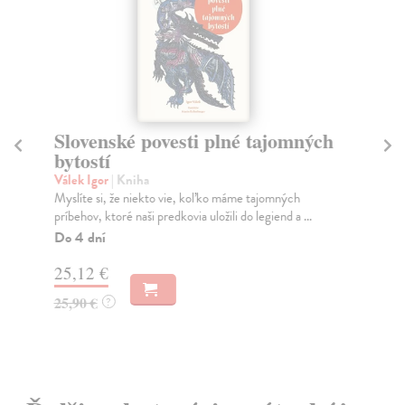
Slovenské povesti plné tajomných
Po
bytostí
a
Válek Igor
| Kniha
Pi
Myslíte si, že niekto vie, koľko máme tajomných
Zis
príbehov, ktoré naši predkovia uložili do legiend a ...
v z
Do 4 dní
Do
25,12 €
4,
25,90 €
4,
?