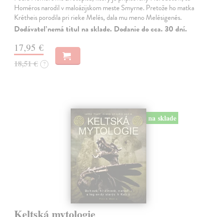
Homéros narodil v maloázijskom meste Smyrne. Pretože ho matka
Krétheis porodila pri rieke Melés, dala mu meno Melésigenés.
Dodávateľ nemá titul na sklade. Dodanie do cca. 30 dní.
17,95 €
18,51 €
?
na sklade
Keltská mytologie