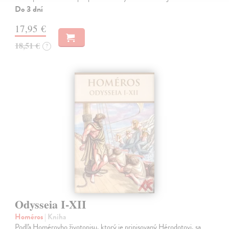
Do 3 dní
17,95 €
18,51 €
?
Odysseia I-XII
Homéros
| Kniha
Podľa Homérovho životopisu, ktorý je pripisovaný Hérodotovi, sa