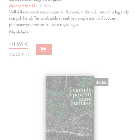
Moore Finn D.
| Kniha
Velká ilustrovaná encyklopedie: Bohové, hrdinové, netvoři a legendy
starých keltů. Tento obsáhlý svazek je kompletním průvodcem
podmanivým světem keltské mytologie.
Na sklade
40,98 €
42,25 €
?
dotlač