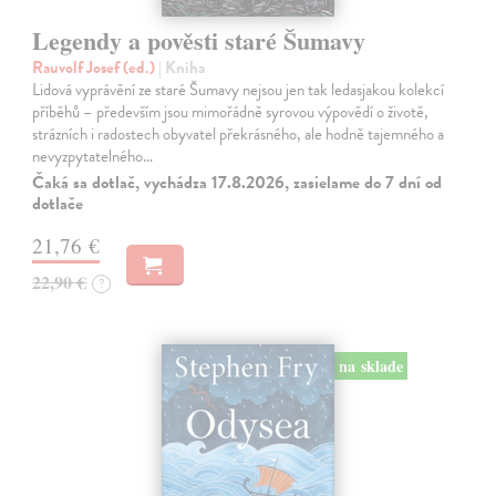
Legendy a pověsti staré Šumavy
Rauvolf Josef (ed.)
| Kniha
Lidová vyprávění ze staré Šumavy nejsou jen tak ledasjakou kolekcí
příběhů – především jsou mimořádně syrovou výpovědí o životě,
strázních i radostech obyvatel překrásného, ale hodně tajemného a
nevyzpytatelného…
Čaká sa dotlač, vychádza 17.8.2026, zasielame do 7 dní od
dotlače
21,76 €
22,90 €
?
na sklade