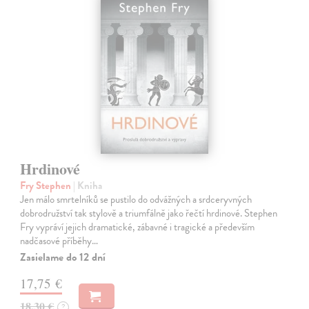
Hrdinové
Fry Stephen
| Kniha
Jen málo smrtelníků se pustilo do odvážných a srdceryvných
dobrodružství tak stylově a triumfálně jako řečtí hrdinové. Stephen
Fry vypráví jejich dramatické, zábavné i tragické a především
nadčasové příběhy…
Zasielame do 12 dní
17,75 €
18,30 €
?