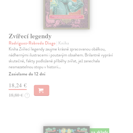
Zvířecí legendy
Rodríguez-Robredo Diego
| Kniha
Kniha Zvířecí legendy zaujme krásně zpracovanou obálkou,
nádhernými ilustracemi i poutavým obsahem. Brilantně vypráví
skutečné, fakty podložené příběhy zvířat, jež zanechala
nesmazatelnou stopu v historii…
Zasielame do 12 dní
18,24 €
18,80 €
?
na sklade