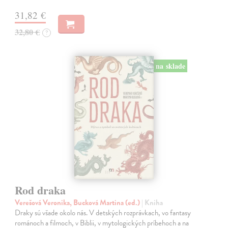
31,82 €
32,80 €
?
na sklade
Rod draka
Verešová Veronika, Bucková Martina (ed.)
| Kniha
Draky sú všade okolo nás. V detských rozprávkach, vo fantasy
románoch a filmoch, v Biblii, v mytologických príbehoch a na