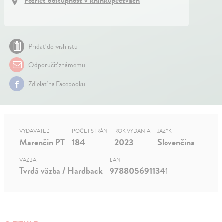
Pozrieť dostupnosť v kníhkupectvách
Pridať do wishlistu
Odporučiť známemu
Zdielať na Facebooku
VYDAVATEĽ
POČET STRÁN
ROK VYDANIA
JAZYK
Marenčin PT
184
2023
Slovenčina
VÄZBA
EAN
Tvrdá väzba / Hardback
9788056911341