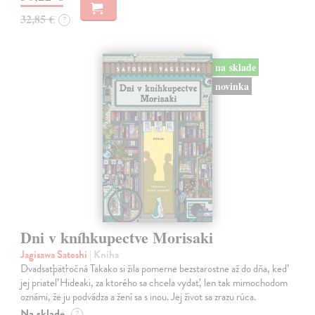
32,85 €
?
na sklade
novinka
Dni v kníhkupectve Morisaki
Jagisawa Satoshi
| Kniha
Dvadsaťpäťročná Takako si žila pomerne bezstarostne až do dňa, keď
jej priateľ Hideaki, za ktorého sa chcela vydať, len tak mimochodom
oznámi, že ju podvádza a žení sa s inou. Jej život sa zrazu rúca.
Na sklade
?