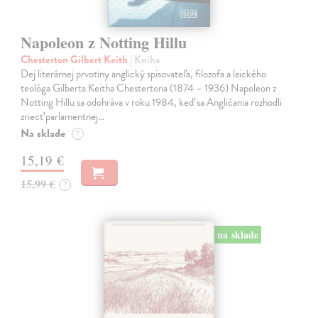
Napoleon z Notting Hillu
Chesterton Gilbert Keith
| Kniha
Dej literárnej prvotiny anglický spisovateľa, filozofa a laického
teológa Gilberta Keitha Chestertona (1874 – 1936) Napoleon z
Notting Hillu sa odohráva v roku 1984, keď sa Angličania rozhodli
zriecť parlamentnej…
Na sklade
?
15,19 €
15,99 €
?
na sklade