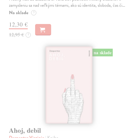
zamysleniu sa nad veľkými témami, ako sú identita, sloboda, čas či…
Na sklade
?
12,30 €
12,95 €
?
na sklade
Ahoj, debil
Despentes Virginie
| Kniha