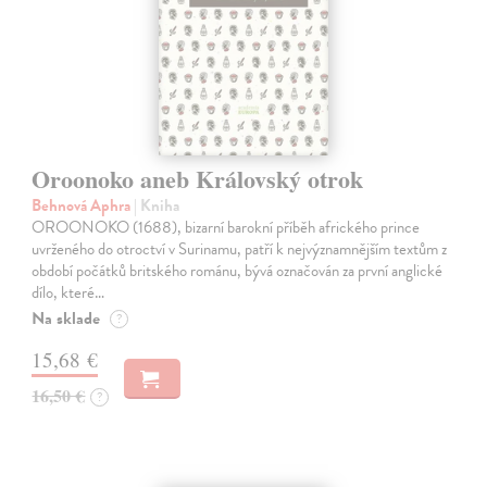
Oroonoko aneb Královský otrok
Behnová Aphra
| Kniha
OROONOKO (1688), bizarní barokní příběh afrického prince
uvrženého do otroctví v Surinamu, patří k nejvýznamnějším textům z
období počátků britského románu, bývá označován za první anglické
dílo, které…
Na sklade
?
15,68 €
16,50 €
?