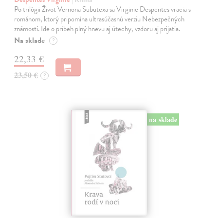
Po trilógii Život Vernona Subutexa sa Virginie Despentes vracia s
románom, ktorý pripomína ultrasúčasnú verziu Nebezpečných
známostí. Ide o príbeh plný hnevu aj útechy, vzdoru aj prijatia.
Na sklade
?
22,33 €
23,50 €
?
na sklade