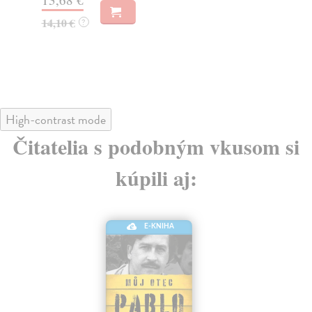
14,10 €
18
?
High-contrast mode
Čitatelia s podobným vkusom si
kúpili aj:
E-KNIHA