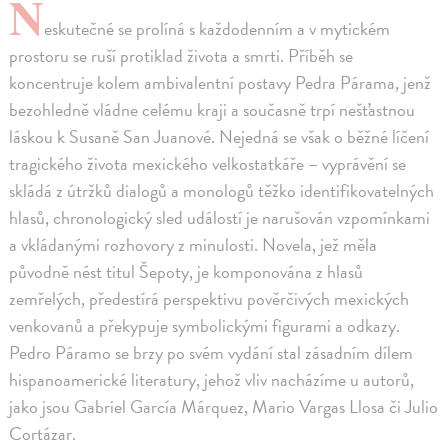
N
eskutečné se prolíná s každodenním a v mytickém
prostoru se ruší protiklad života a smrti. Příběh se
koncentruje kolem ambivalentní postavy Pedra Párama, jenž
bezohledně vládne celému kraji a současně trpí nešťastnou
láskou k Susaně San Juanové. Nejedná se však o běžné líčení
tragického života mexického velkostatkáře – vyprávění se
skládá z útržků dialogů a monologů těžko identifikovatelných
hlasů, chronologický sled událostí je narušován vzpomínkami
a vkládanými rozhovory z minulosti. Novela, jež měla
původně nést titul Šepoty, je komponována z hlasů
zemřelých, předestírá perspektivu pověrčivých mexických
venkovanů a překypuje symbolickými figurami a odkazy.
Pedro Páramo se brzy po svém vydání stal zásadním dílem
hispanoamerické literatury, jehož vliv nacházíme u autorů,
jako jsou Gabriel García Márquez, Mario Vargas Llosa či Julio
Cortázar.