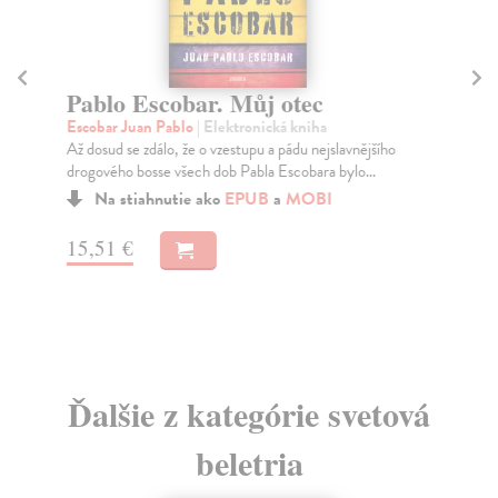
O
Va
Pablo Escobar. Můj otec
Dok
Escobar Juan Pablo
| Elektronická kniha
muž
Až dosud se zdálo, že o vzestupu a pádu nejslavnějšího
rep
drogového bosse všech dob Pabla Escobara bylo...
Za
Na stiahnutie ako
EPUB
a
MOBI
13
15,51 €
14
Ďalšie z kategórie svetová
beletria