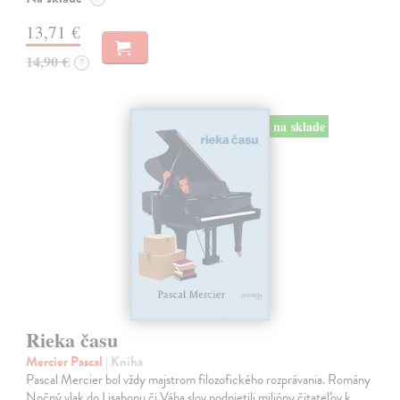
13,71 €
14,90 €
?
na sklade
Rieka času
Mercier Pascal
| Kniha
Pascal Mercier bol vždy majstrom filozofického rozprávania. Romány
Nočný vlak do Lisabonu či Váha slov podnietili milióny čitateľov k