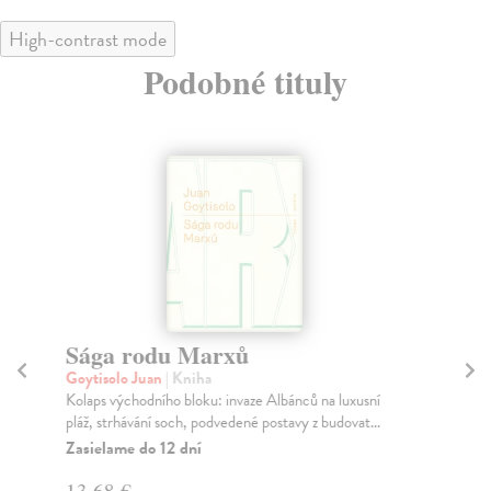
High-contrast mode
Podobné tituly
Sága rodu Marxů
Zl
Goytisolo Juan
| Kniha
Gó
Kolaps východního bloku: invaze Albánců na luxusní
Děj
pláž, strhávání soch, podvedené postavy z budovat...
sto
Zasielame do 12 dní
Za
13,68 €
18