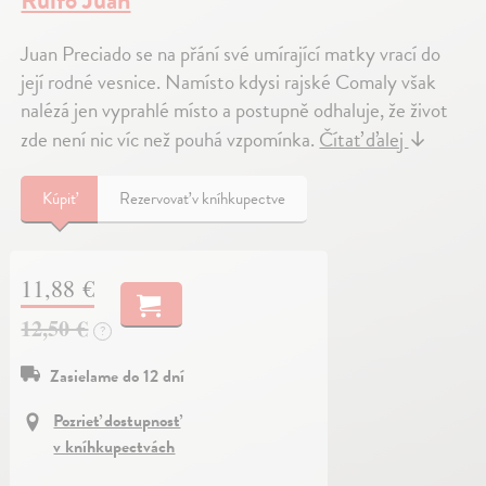
Rulfo Juan
Juan Preciado se na přání své umírající matky vrací do
její rodné vesnice. Namísto kdysi rajské Comaly však
nalézá jen vyprahlé místo a postupně odhaluje, že život
zde není nic víc než pouhá vzpomínka.
Čítať ďalej
↓
Kúpiť
Rezervovať v kníhkupectve
11,88 €
12,50 €
?
Zasielame do 12 dní
Pozrieť dostupnosť
v kníhkupectvách