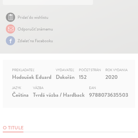
Pridať do wishlistu
Odporučiť známemu
Zdielať na Facebooku
PREKLADATEĽ
VYDAVATEĽ
POČET STRÁN
ROK VYDANIA
Hodoušek Eduard
Dokořán
152
2020
JAZYK
VÄZBA
EAN
Čeština
Tvrdá väzba / Hardback
9788073635503
O TITULE