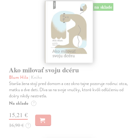
na sklade
Ako milovať svoju dcéru
Blum Hila
| Kniha
Staršia žena stojí pred domom a cez okno tajne pozoruje rodinu: otca,
matku a dve deti. Díva sa na svoje vnučky, ktoré kvôli odlúčeniu od
dcéry nikdy nestretla.
Na sklade
?
15,21 €
16,90 €
?