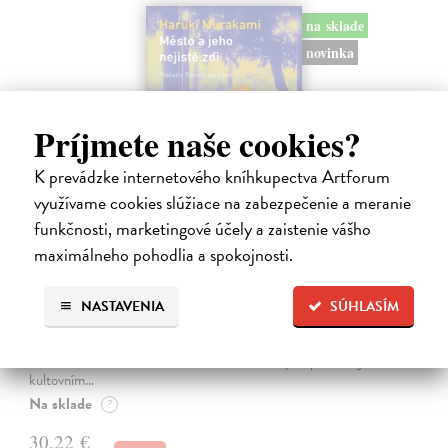
na sklade
novinka
Príjmete naše cookies?
K prevádzke internetového kníhkupectva Artforum
využívame cookies slúžiace na zabezpečenie a meranie
funkčnosti, marketingové účely a zaistenie vášho
maximálneho pohodlia a spokojnosti.
Město a jeho nejisté zdi
Murakami Haruki
| Kniha
NASTAVENIA
SÚHLASÍM
Ty jsi to byla, kdo mi vyprávěl o tom městě. Město a jeho nejisté zdi –
dlouho očekávaný román Harukiho Murakamiho volně navazuje na
autorovu starší novelu z roku 1980 a tematicky se prolíná s jeho
kultovním…
Na sklade
?
30,22 €