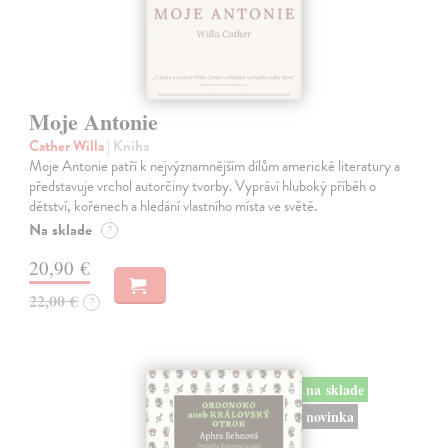
Moje Antonie
Cather Willa
| Kniha
Moje Antonie patří k nejvýznamnějším dílům americké literatury a
představuje vrchol autorčiny tvorby. Vypráví hluboký příběh o
dětství, kořenech a hledání vlastního místa ve světě.
Na sklade
?
20,90 €
22,00 €
?
na sklade
novinka