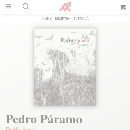
KNIHY
-
BELETRIA
-
SVETOVÁ
Pedro Páramo