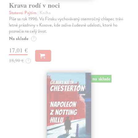
Krava rodí v noci
Statovci Pajtim
| Kniha
Píše sa rok 1996. Vo Fínsku vychovávaný osemročný chlapec trávi
letné prázdniny v Kosove, kde zažíva čudesné udalosti, ktoré ho
poznačia na celý život.
Na sklade
?
17,01 €
18,90 €
?
na sklade