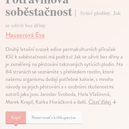
soběstačnost
Sytící plodiny. Jak
se uživit bez dřiny
Hauserová Eva
Druhý letošní svazek edice permakulturních příruček
Klíč k soběstačnosti má podtitul Jak se uživit bez dřiny a
je zaměřený na pěstování takzvaných sytících plodin. Na
84 stranách se seznámíte s přehledem rostlin, které
našemu organismu dodají potřebné kalorie, s mnoha
návody na jejich pěstování a s osobními zkušenostmi
autorů jako jsou Jaroslav Svoboda, Hela Vlašínová,
Marek Kvapil, Katka Horáčková a další.
Čítať ďalej
↓
Kúpiť
Rezervovať v kníhkupectve