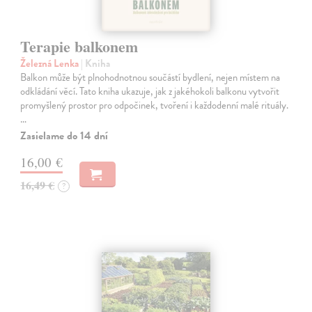
Terapie balkonem
Železná Lenka
| Kniha
Balkon může být plnohodnotnou součástí bydlení, nejen místem na
odkládání věcí. Tato kniha ukazuje, jak z jakéhokoli balkonu vytvořit
promyšlený prostor pro odpočinek, tvoření i každodenní malé rituály.
…
Zasielame do 14 dní
16,00 €
16,49 €
?