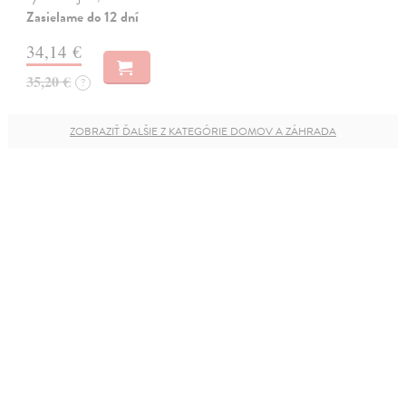
Zasielame do 12 dní
34,14 €
35,20 €
?
ZOBRAZIŤ ĎALŠIE Z KATEGÓRIE DOMOV A ZÁHRADA
Newsletter
NOVINKY, PREDPREDAJE, ODPORÚČANIA
Súhlasím so
spracovaním osobných údajov
PRIHLÁSIŤ SA