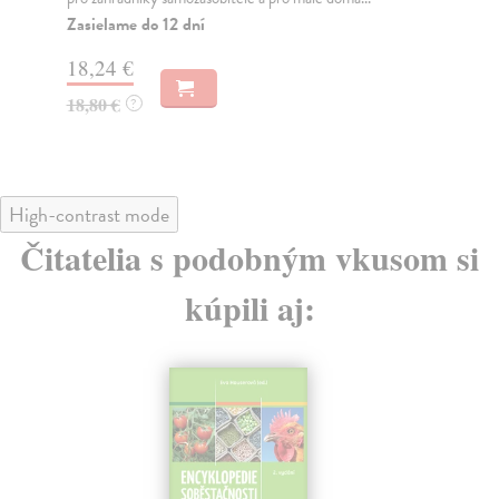
hos
Zasielame do 12 dní
Za
18,24 €
19
18,80 €
?
20
High-contrast mode
Čitatelia s podobným vkusom si
kúpili aj: