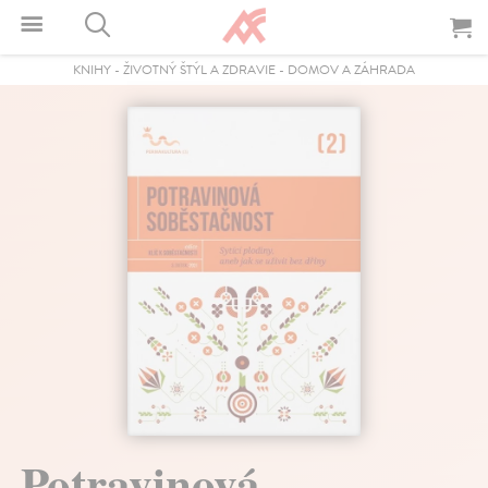
KNIHY
-
ŽIVOTNÝ ŠTÝL A ZDRAVIE
-
DOMOV A ZÁHRADA
Potravinová