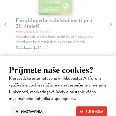
Encyklopedie soběstačnosti pro
E
21. století
21
Hauserová Eva
| Kniha
Hau
Encyklopedie soběstačnosti nabízí základní rady a tipy
Enc
pro zahradníky samozásobitele a pro malé domá...
pro
Zasielame do 12 dní
Za
18,24 €
15
Príjmete naše cookies?
18,80 €
16
?
K prevádzke internetového kníhkupectva Artforum
využívame cookies slúžiace na zabezpečenie a meranie
funkčnosti, marketingové účely a zaistenie vášho
maximálneho pohodlia a spokojnosti.
Ďalšie z kategórie domov a
záhrada
NASTAVENIA
SÚHLASÍM