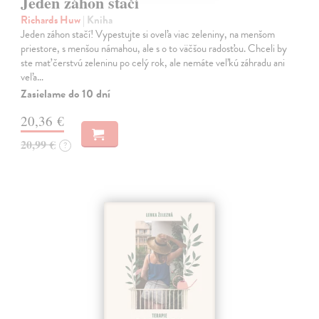
Jeden záhon stačí
Richards Huw
| Kniha
Jeden záhon stačí! Vypestujte si oveľa viac zeleniny, na menšom
priestore, s menšou námahou, ale s o to väčšou radosťou. Chceli by
ste mať čerstvú zeleninu po celý rok, ale nemáte veľkú záhradu ani
veľa…
Zasielame do 10 dní
20,36 €
20,99 €
?