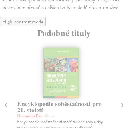
pěstováním ořechů a dalších tvrdých plodů dřevin k obživě.
High-contrast mode
Podobné tituly
Encyklopedie soběstačnosti pro
E
21. století
21
Hauserová Eva
| Kniha
Hau
Encyklopedie soběstačnosti nabízí základní rady a tipy
Tře
pro zahradníky samozásobitele a pro malé domá...
pos