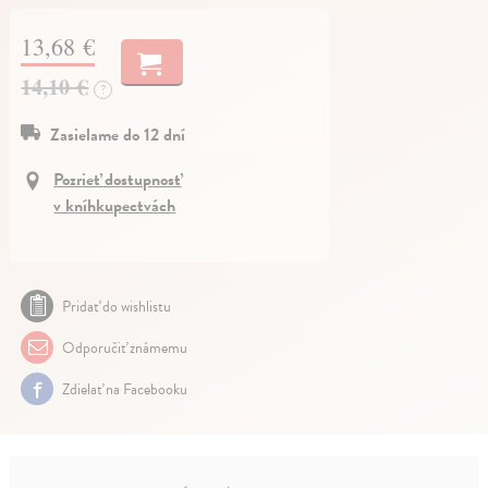
13,68 €
14,10 €
?
Zasielame do 12 dní
Pozrieť dostupnosť
v kníhkupectvách
Pridať do wishlistu
Odporučiť známemu
Zdielať na Facebooku