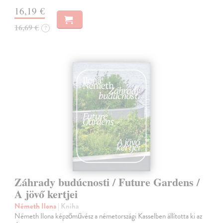
16,19 €
16,69 €
?
Záhrady budúcnosti / Future Gardens /
A jövő kertjei
Németh Ilona
| Kniha
Németh Ilona képzőművész a németországi Kasselben állította ki az