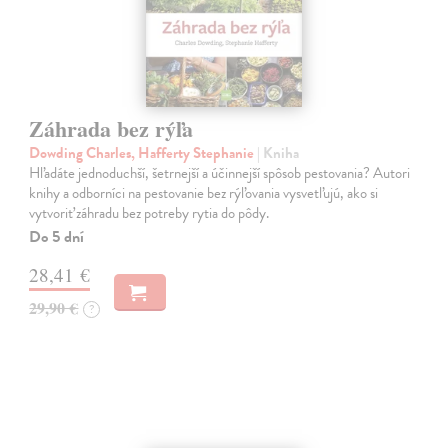
Záhrada bez rýľa
Dowding Charles, Hafferty Stephanie
| Kniha
Hľadáte jednoduchší, šetrnejší a účinnejší spôsob pestovania? Autori
knihy a odborníci na pestovanie bez rýľovania vysvetľujú, ako si
vytvoriť záhradu bez potreby rytia do pôdy.
Do 5 dní
28,41 €
29,90 €
?