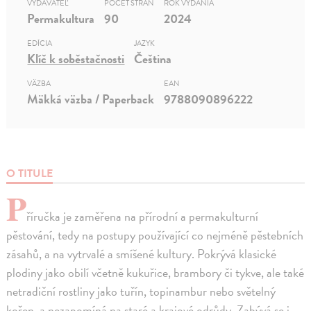
VYDAVATEĽ
POČET STRÁN
ROK VYDANIA
Permakultura
90
2024
EDÍCIA
JAZYK
Klíč k soběstačnosti
Čeština
VÄZBA
EAN
Mäkká väzba / Paperback
9788090896222
O TITULE
P
říručka je zaměřena na přírodní a permakulturní
pěstování, tedy na postupy používající co nejméně pěstebních
zásahů, a na vytrvalé a smíšené kultury. Pokrývá klasické
plodiny jako obilí včetně kukuřice, brambory či tykve, ale také
netradiční rostliny jako tuřín, topinambur nebo světelný
kořen, a nezapomíná na staré a krajové odrůdy. Zabývá se i