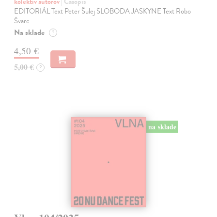
kolektív autorov
| Časopis
EDITORIÁL Text Peter Šulej SLOBODA JASKYNE Text Robo
Švarc
Na sklade
?
4,50 €
5,00 €
?
na sklade