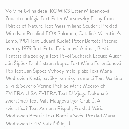
Vo Vlne 84 nájdete: KOMIKS Ester Mládenková
Zooantropológia Text Peter Macsovszky Essay from
Politics of Nature Text Massimiliano Scuderi; Preklad
Miro Ivan Rosalind FOX Solomon, Catalin’s Valentine’s
Lamb, 1981 Text Eduard Kudláč Peter Bartoš: Pasenie
ovečky 1979 Text Petra Feriancová Animal, Bestia.
Fantastická zoológia Text Pavol Sucharek Labute Autor
Ján Šipöcz Druhá strana kopca Text Mária Ferenčuhová
Pes Text Ján Šipöcz Výhody malej pláže Text Mária
Modrovich Kosti, pavúky, kurníky a umelci Text Martina
Silvi & Severio Verini; Preklad Mária Modrovich
ZVIERA U SA ZVIERA Text TJ Vjuga Dokonalé
zviera(nie) Text Mila Haugová Igor Grubić, A
zvieratá…? Text Adriana Rispoli; Preklad Mária
Modrovich Bestiár Text Borbála Soós; Preklad Mária
Modrovich PRIV.
Čítať ďalej
↓