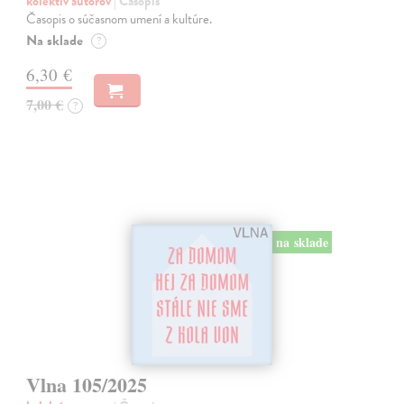
kolektív autorov
| Časopis
Časopis o súčasnom umení a kultúre.
Na sklade
?
6,30 €
7,00 €
?
na sklade
Vlna 105/2025