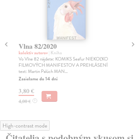
Vlna 82/2020
V
kolektív autorov
| Kniha
kol
Vo Vlne 82 nájdete: KOMIKS Seafur NIEKOĽKO
Čas
FILMOVÝCH MANIFESTOV A PREHLÁSENÍ
Za
text: Martin Palúch MAN...
3,
Zasielame do 14 dní
4,
3,80 €
4,00 €
?
High-contrast mode
Čitatelia s podobným vkusom si