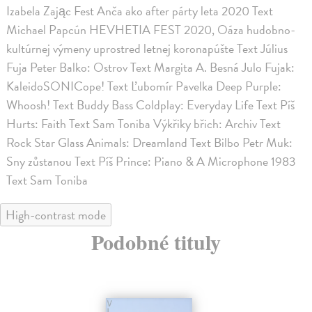
Izabela Zając Fest Anča ako after párty leta 2020 Text
Michael Papcún HEVHETIA FEST 2020, Oáza hudobno-
kultúrnej výmeny uprostred letnej koronapúšte Text Július
Fuja Peter Balko: Ostrov Text Margita A. Besná Julo Fujak:
KaleidoSONICope! Text Ľubomír Pavelka Deep Purple:
Whoosh! Text Buddy Bass Coldplay: Everyday Life Text Píš
Hurts: Faith Text Sam Toniba Výkřiky břich: Archiv Text
Rock Star Glass Animals: Dreamland Text Bilbo Petr Muk:
Sny zůstanou Text Píš Prince: Piano & A Microphone 1983
Text Sam Toniba
High-contrast mode
Podobné tituly