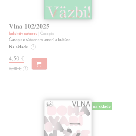
Vlna 102/2025
kolektív autorov
| Časopis
Časopis o súčasnom umení a kultúre.
Na sklade
?
4,50 €
5,00 €
?
na sklade