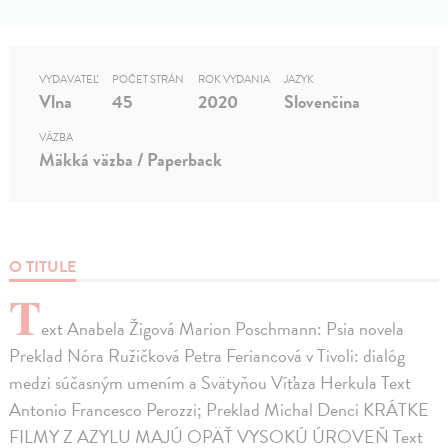
VYDAVATEĽ
POČET STRÁN
ROK VYDANIA
JAZYK
Vlna
45
2020
Slovenčina
VÄZBA
Mäkká väzba / Paperback
O TITULE
T
ext Anabela Žigová Marion Poschmann: Psia novela
Preklad Nóra Ružičková Petra Feriancová v Tivoli: dialóg
medzi súčasným umením a Svätyňou Víťaza Herkula Text
Antonio Francesco Perozzi; Preklad Michal Denci KRÁTKE
FILMY Z AZYLU MAJÚ OPÄŤ VYSOKÚ ÚROVEŇ Text