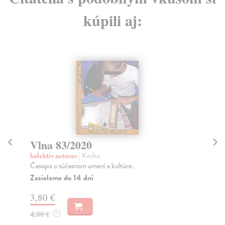
kúpili aj:
Vlna 83/2020
V
kolektív autorov
| Kniha
kol
Časopis o súčasnom umení a kultúre.
ED
FE
Zasielame do 14 dní
DR
3,80 €
Na
4,00 €
?
4,