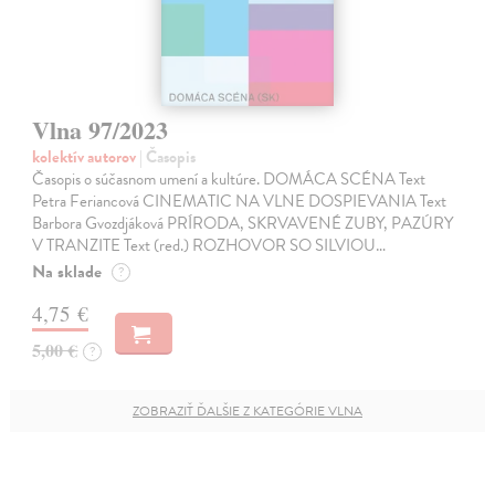
Vlna 97/2023
kolektív autorov
| Časopis
Časopis o súčasnom umení a kultúre. DOMÁCA SCÉNA Text
Petra Feriancová CINEMATIC NA VLNE DOSPIEVANIA Text
Barbora Gvozdjáková PRÍRODA, SKRVAVENÉ ZUBY, PAZÚRY
V TRANZITE Text (red.) ROZHOVOR SO SILVIOU…
Na sklade
?
4,75 €
5,00 €
?
ZOBRAZIŤ ĎALŠIE Z KATEGÓRIE VLNA