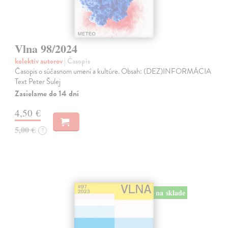
Vlna 98/2024
kolektív autorov
| Časopis
Časopis o súčasnom umení a kultúre. Obsah: (DEZ)INFORMÁCIA
Text Peter Šulej
Zasielame do 14 dní
4,50 €
5,00 €
?
na sklade