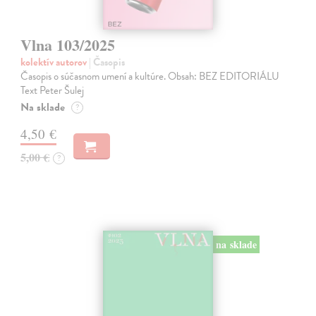
Vlna 103/2025
kolektív autorov
| Časopis
Časopis o súčasnom umení a kultúre. Obsah: BEZ EDITORIÁLU
Text Peter Šulej
Na sklade
?
4,50 €
5,00 €
?
na sklade