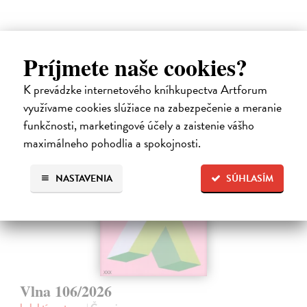
5,
Príjmete naše cookies?
Ďalšie z kategórie vlna
K prevádzke internetového kníhkupectva Artforum
využívame cookies slúžiace na zabezpečenie a meranie
funkčnosti, marketingové účely a zaistenie vášho
maximálneho pohodlia a spokojnosti.
na sklade
NASTAVENIA
SÚHLASÍM
novinka
Vlna 106/2026