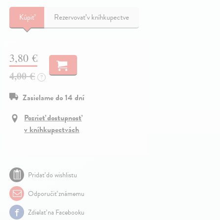
Kúpiť
Rezervovať v kníhkupectve
3,80 €
4,00 €
?
Zasielame do 14 dní
Pozrieť dostupnosť
v kníhkupectvách
Pridať do wishlistu
Odporučiť známemu
Zdielať na Facebooku