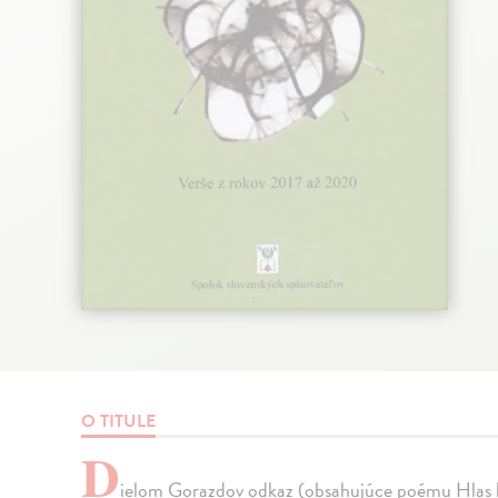
O TITULE
D
ielom Gorazdov odkaz (obsahujúce poému Hlas kň