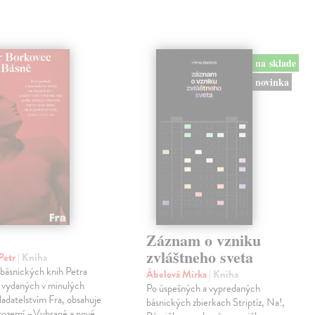
na sklade
novinka
Záznam o vzniku
zvláštneho sveta
Petr
| Kniha
 básnických knih Petra
Ábelová Mirka
| Kniha
 vydaných v minulých
Po úspešných a vypredaných
ladatelstvím Fra, obsahuje
básnických zbierkach Striptíz, Na!,
trozemí –Vybrané a nové