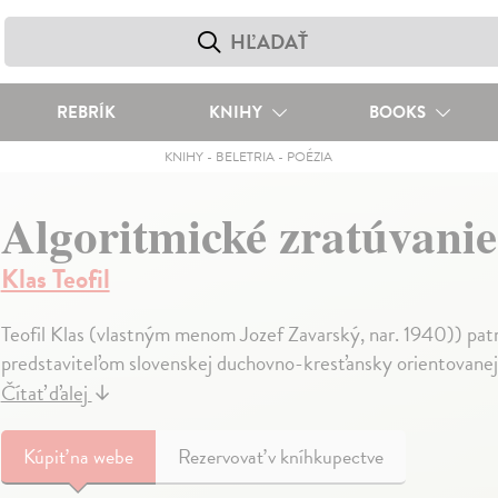
REBRÍK
KNIHY
BOOKS
KNIHY
-
BELETRIA
-
POÉZIA
Algoritmické zratúvani
Klas Teofil
Teofil Klas (vlastným menom Jozef Zavarský, nar. 1940)) patr
predstaviteľom slovenskej duchovno-kresťansky orientovanej 
Čítať ďalej
↓
Kúpiť
na webe
Rezervovať v kníhkupectve