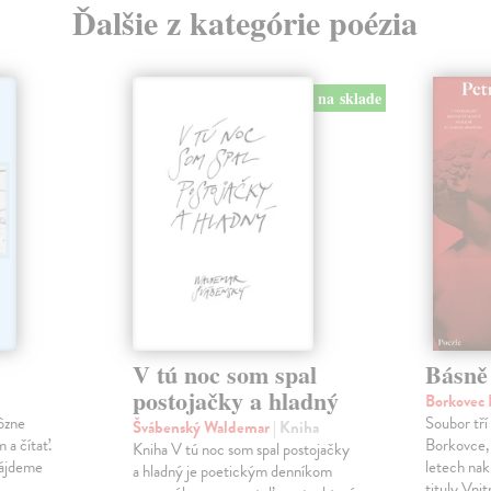
Ďalšie z kategórie poézia
na sklade
V tú noc som spal
Básně
postojačky a hladný
Borkovec 
ôzne
Soubor tří
Švábenský Waldemar
| Kniha
 a čítať.
Borkovce,
Kniha V tú noc som spal postojačky
nájdeme
letech nak
a hladný je poetickým denníkom
.
tituly Vni