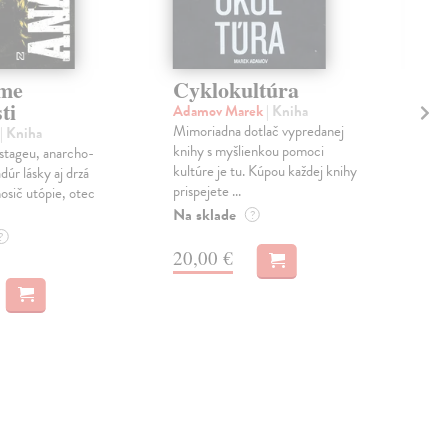
sme
Cyklokultúra
Tr
ti
Adamov Marek
| Kniha
Bet
Mimoriadna dotlač vypredanej
Po n
| Kniha
knihy s myšlienkou pomoci
Men
stageu, anarcho-
kultúre je tu. Kúpou každej knihy
svet
dúr lásky aj drzá
prispejete ...
domo
osič utópie, otec
Na sklade
Na 
?
?
19
20,00 €
20,