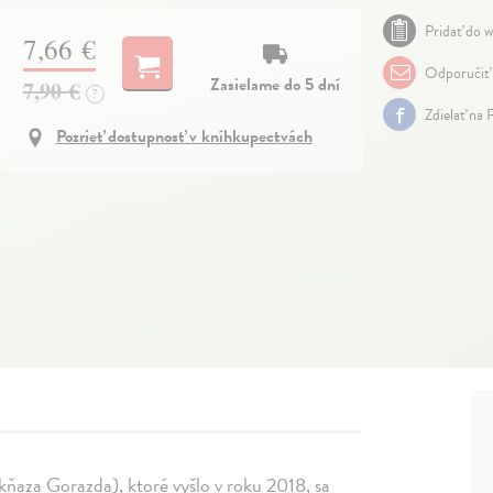
Pridať do w
7,66 €
Odporučiť
Zasielame do 5 dní
7,90 €
?
Zdielať na 
Pozrieť dostupnosť v kníhkupectvách
aza Gorazda), ktoré vyšlo v roku 2018, sa