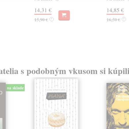
14,31 €
14,85 €
15,90 €
16,50 €
?
?
atelia s podobným vkusom si kúpili
na sklade