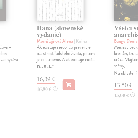
Hana (slovenské
Všetci 
vydanie)
anarchis
Mornštajnová Alena
| Kniha
Bango Denis
účová –
Ak existuje niečo, čo preveruje
Mesiáš z back
dion
ozajstnosť ľudského života, potom
kresťan, truba
 zachytáva
je to utrpenie. A ak existuje nieč...
držka. Vlajkon
scény, ...
Do 5 dní
Na sklade
16,39 €
13,50 €
16,90 €
?
15,00 €
?