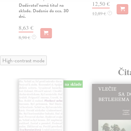
12,50 €
Dodávateľ nemá titul na
sklade. Dodanie do cca. 30
12,89 €
?
dní.
8,63 €
8,90 €
?
High-contrast mode
Čit
na sklade
klade