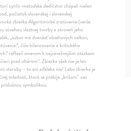
ktorí cyrilo-metodské dedičstvo chápali nielen
bod, počiatok slovanskej i slovenskej
ásnická zbierka Algoritmické zratúvanie (verše
u súvahou vlastnej tvorby a zároveň jeho
elák, „súbor má dvanásť obsahových celkov,
úvania?, čiže bilancovania a kritického
vých? reflexií smerom k najzávažnejším otázkam
ačiaci pred oltárom“. Zbierka však nie je len
 staroby – to ani zďaleka nie! Lebo zbierka je
čnej mladosti, ktorá sa prebíja „krížom“ cez
 príslušnou symbolikou.