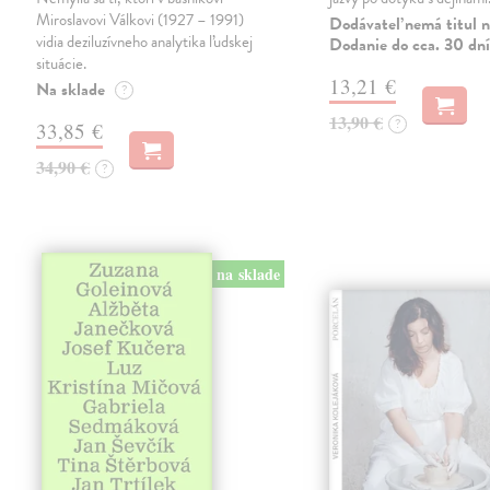
Miroslavovi Válkovi (1927 – 1991)
Dodávateľ nemá titul n
vidia deziluzívneho analytika ľudskej
Dodanie do cca. 30 dní
situácie.
13,21 €
Na sklade
?
13,90 €
?
33,85 €
34,90 €
?
na sklade