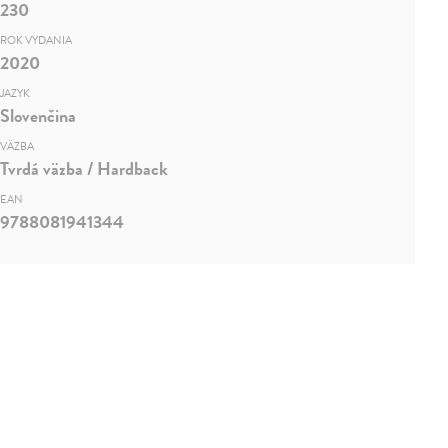
230
ROK VYDANIA
2020
JAZYK
Slovenčina
VÄZBA
Tvrdá väzba / Hardback
EAN
9788081941344