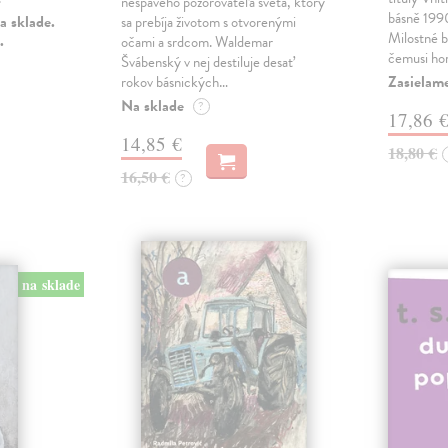
nespavého pozorovateľa sveta, ktorý
básně 19
a sklade.
sa prebíja životom s otvorenými
Milostné 
.
očami a srdcom. Waldemar
čemusi ho
Švábenský v nej destiluje desať
Zasielame
rokov básnických…
Na sklade
?
17,86 
14,85 €
18,80 €
16,50 €
?
na sklade