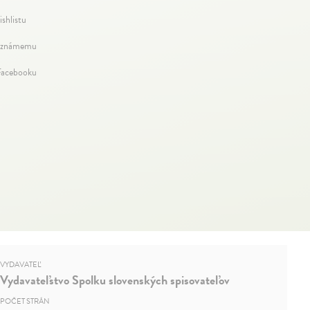
ishlistu
 známemu
Facebooku
VYDAVATEĽ
Vydavateľstvo Spolku slovenských spisovateľov
POČET STRÁN