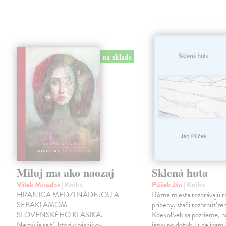
na sklade
Miluj ma ako naozaj
Sklená huta
Válek Miroslav
| Kniha
Púček Ján
| Kniha
HRANICA MEDZI NÁDEJOU A
Rôzne miesta rozprávajú r
SEBAKLAMOM
príbehy, stačí rozhrnúť zem
SLOVENSKÉHO KLASIKA.
Kdekoľvek sa pozrieme, 
Nemýlia sa tí, ktorí v básnikovi
jazvy po dotyku s dejinami