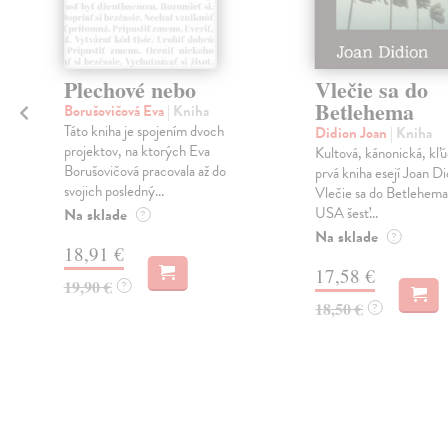
Plechové nebo
Vlečie sa do
Betlehema
Borušovičová Eva
| Kniha
Táto kniha je spojením dvoch
Didion Joan
| Kniha
projektov, na ktorých Eva
U
Kultová, kánonická, kľ
Borušovičová pracovala až do
prvá kniha esejí Joan Di
svojich posledný...
Vlečie sa do Betlehema
USA šesť...
Na sklade
?
Na sklade
?
18,91 €
17,58 €
19,90 €
?
18,50 €
?