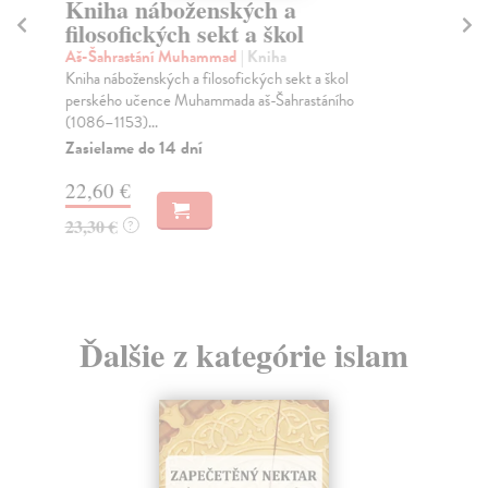
Kniha náboženských a
Z
filosofických sekt a škol
al
Pod
Aš-Šahrastání Muhammad
| Kniha
Zap
Kniha náboženských a filosofických sekt a škol
angl
perského učence Muhammada aš-Šahrastáního
(1086–1153)...
Za
Zasielame do 14 dní
17
22,60 €
17
23,30 €
?
Ďalšie z kategórie islam