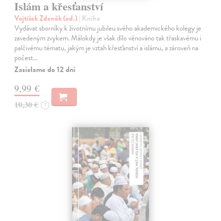
Islám a křesťanství
Vojtíšek Zdeněk (ed.)
| Kniha
Vydávat sborníky k životnímu jubileu svého akademického kolegy je
zavedeným zvykem. Málokdy je však dílo věnováno tak třaskavému i
palčivému tématu, jakým je vztah křesťanství a islámu, a zároveň na
počest…
Zasielame do 12 dní
9,99 €
10,30 €
?