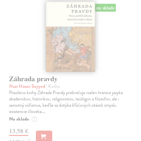
na sklade
Záhrada pravdy
Nasr Hasan Seyyed
| Kniha
Posolstvo knihy Záhrada Pravdy prekračuje nielen hranice jazyka
akademikov, historikov, religionistov, teológov a filozofov, ale i
samotný súfizmus, keďže sa dotýka kľúčových otázok zmyslu
existencie človeka.…
Na sklade
?
13,58 €