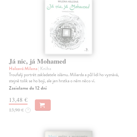
Já nic, já Mohamed
Holcová Milena
| Kniha
Troufalý portrét zakladatele islámu. Miliarda a půl lidí ho vyznává,
stejně tolik se ho bojí, ale jen hrstka o něm něco ví.
Zasielame do 12 dní
13,48 €
13,90 €
?