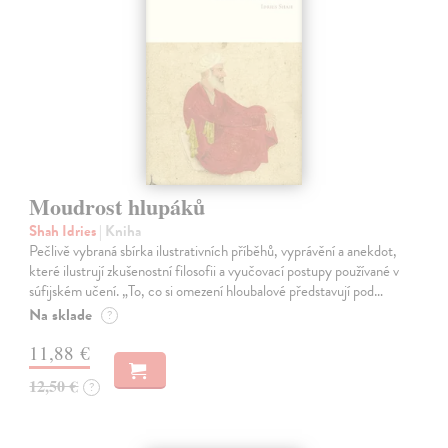
Moudrost hlupáků
Shah Idries
| Kniha
Pečlivě vybraná sbírka ilustrativních příběhů, vyprávění a anekdot,
které ilustrují zkušenostní filosofii a vyučovací postupy používané v
súfijském učení. „To, co si omezení hloubalové představují pod…
Na sklade
?
11,88 €
12,50 €
?