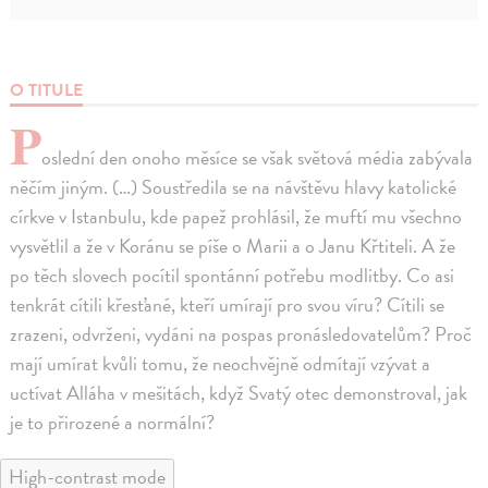
O TITULE
P
oslední den onoho měsíce se však světová média zabývala
něčím jiným. (…) Soustředila se na návštěvu hlavy katolické
církve v Istanbulu, kde papež prohlásil, že muftí mu všechno
vysvětlil a že v Koránu se píše o Marii a o Janu Křtiteli. A že
po těch slovech pocítil spontánní potřebu modlitby. Co asi
tenkrát cítili křesťané, kteří umírají pro svou víru? Cítili se
zrazeni, odvrženi, vydáni na pospas pronásledovatelům? Proč
mají umírat kvůli tomu, že neochvějně odmítají vzývat a
uctívat Alláha v mešitách, když Svatý otec demonstroval, jak
je to přirozené a normální?
High-contrast mode