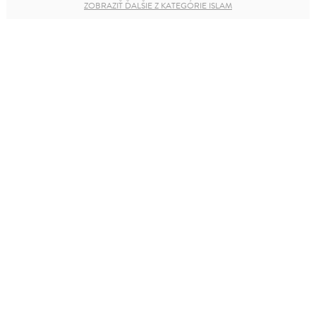
ZOBRAZIŤ ĎALŠIE Z KATEGÓRIE ISLAM