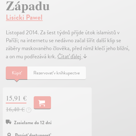
Západu
Lisicki Pawel
Listopad 2014. Za šest týdnů přijde útok islamistů v
Paříži; na internetu se nedávno začal šířit další klip se
záběry maskovaného člověka, před nímž klečí jeho bližní,
a on mu podřezává krk.
Čítať ďalej
↓
Kúpiť
Rezervovať v kníhkupectve
15,91 €
16,40 €
?
Zasielame do 12 dní
Pozrieť dostupnosť