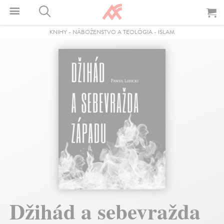
KNIHY
-
NÁBOŽENSTVO A TEOLÓGIA
-
ISLAM
Džihád a sebevražda