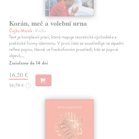
Korán, meč a volební urna
Čejka Marek
| Kniha
Text je komplexní prací, která mapuje teoretická východiska a
praktické formy islamismu. V první části se soustřeďuje na západní
reflexi pojmu, hlavně ve frankofonním prostředí, kde se poprvé
objevil,…
Zasielame do 14 dní
16,20 €
16,70 €
?