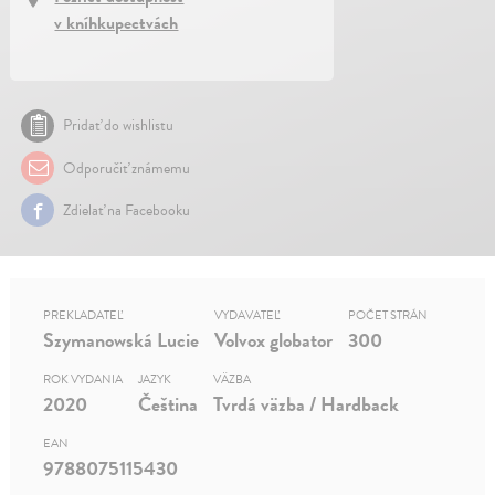
v kníhkupectvách
Pridať do wishlistu
Odporučiť známemu
Zdielať na Facebooku
PREKLADATEĽ
VYDAVATEĽ
POČET STRÁN
Szymanowská Lucie
Volvox globator
300
ROK VYDANIA
JAZYK
VÄZBA
2020
Čeština
Tvrdá väzba / Hardback
EAN
9788075115430