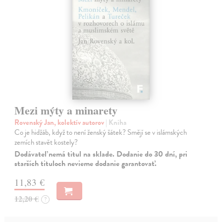
Mezi mýty a minarety
Rovenský Jan, kolektív autorov
| Kniha
Co je hidžáb, když to není ženský šátek? Smějí se v islámských
zemích stavět kostely?
Dodávateľ nemá titul na sklade. Dodanie do 30 dní, pri
starších tituloch nevieme dodanie garantovať.
11,83 €
12,20 €
?