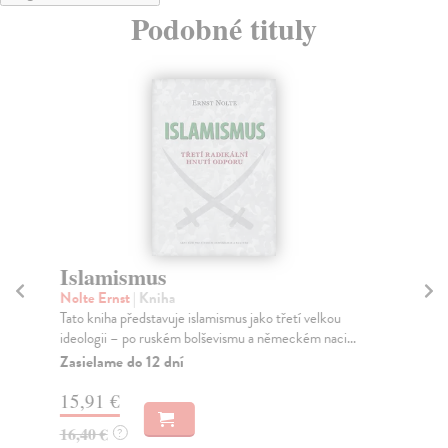
Podobné tituly
Islamismus
K
Nolte Ernst
| Kniha
Če
Tato kniha představuje islamismus jako třetí velkou
Tex
ideologii – po ruském bolševismu a německém naci...
výc
Zasielame do 12 dní
Za
15,91 €
16
16,40 €
16
?