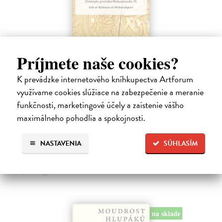
Príjmete naše cookies?
K prevádzke internetového kníhkupectva Artforum
Zapečetěný nektar
využívame cookies slúžiace na zabezpečenie a meranie
funkčnosti, marketingové účely a zaistenie vášho
al-Mubarakpuri Safi ar-Rahman
| Kniha
Podrobný životopis proroka Muhammada. Kniha Zapečetěný nektar
maximálneho pohodlia a spokojnosti.
(v arabštině ar-Rahíq al-Machtúm, angl.
Zasielame do 12 dní
NASTAVENIA
SÚHLASÍM
17,01 €
17,90 €
?
na sklade